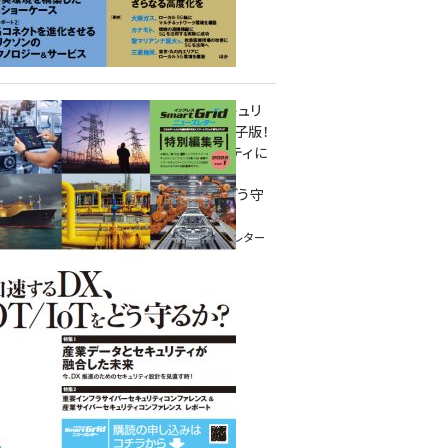
重要インフラサイバーセキュリ
ティコンファレンス特別電子版！
― 産業サイバーセキュリティに
関わる全ての方へ！ ―
加速するDX、OT/IoTをどう守
るか？
インプレス SmartGridニューズレター
特別編集号 2022 Vol.1