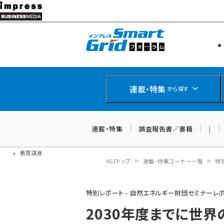
メ
イ
エネルギー
スマートグ
ン
IoT・AI
コ
製品導入
ン
Web担当者
EC担当者
テ
連載・特集
から探す
企業IT
ン
ソフト開発
DCクラウド
ツ
連載・特集
調査報告書／書籍
|
研究・調査
に
ドローン
移
教育講座
SGFトップ
連載・特集コーナー一覧
特
動
パ
特別レポート - 自然エネルギー財団セミナーレ
ン
2030年度までに世界
く