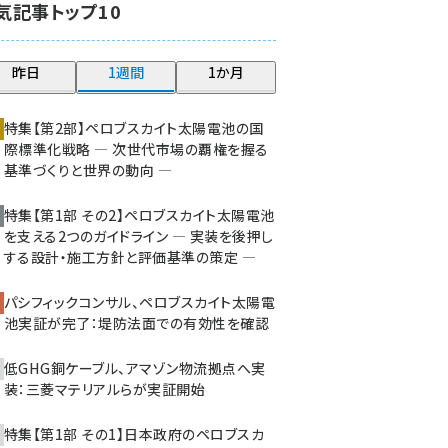
気記事トップ10
大串 (216)
aitras (180)
昨日
1週間
1か月
タンデム (145)
特集【第2部】ペロブスカイト太陽電池の国
際標準化戦略 ― 次世代市場の覇権を握る
基準づくりと世界の動向 ―
特集【第1部 その2】ペロブスカイト太陽電池
を支える2つのガイドライン ― 実装を後押し
する設計・施工方針と評価基準の策定 ―
パシフィックコンサル、ペロブスカイト太陽電
池実証が完了：堤防法面での有効性を確認
低GHG銅ケーブル、アマゾン物流拠点へ実
装：三菱マテリアルらが実証開始
特集【第1部 その1】日本政府のペロブスカ