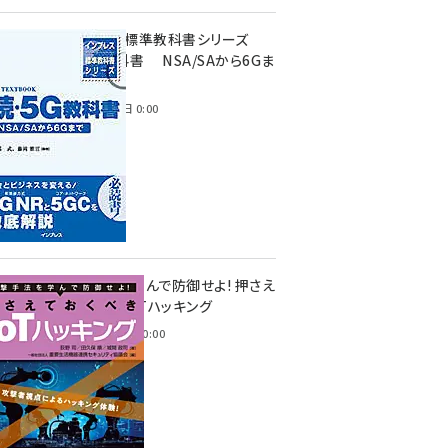
インプレス標準教科書シリーズ
続・5G教科書 NSA/SAから6Gま
で
2023年4月3日 0:00
攻撃手法を学んで防御せよ! 押さえ
ておくべきIoTハッキング
2022年6月14日 0:00