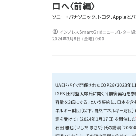
ロへ〈前編〉
ず
ソニー・パナソニック、トヨタ、Apple
インプレスSmartGridニューズレター
2024年3月8日 (金曜) 0:00
UAEドバイで開催されたCOP28（2023年1
IGES 田村堅太郎氏に聞く！《前後編》
」を参
容量を3倍にする」という誓約に、日本を含
ネルギー財団（以下、
自然エネルギー財団
定を受けて」（2024年1月17日）を開催した
石田 雅也（いしだ まさや）氏の講演「20
調達」を中心に、その後の展開も含めてレポ