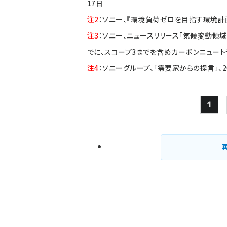
17日
注2
：
ソニー、『環境負荷ゼロを目指す環境計画「Ro
注3
：
ソニー、ニュースリリース「気候変動領域
でに、スコープ3までを含めカーボンニュートラ
注4
：
ソニーグループ、「需要家からの提言」、2
1
Pag
ペー
ジ
送
り