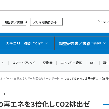
リッドフォーラム
SGF
報告書／書籍
メルマガ購読受付中
カテゴリ／種別
調査報告書／書籍
から探す
から探す
AI
スマートグリッド
脱炭素
エネルギー管理
IoT
再
別レポート - 自然エネルギー財団セミナーレポート
2030年度までに世界の再エネを3倍
ポート
の再エネを3倍化しCO2排出ゼ