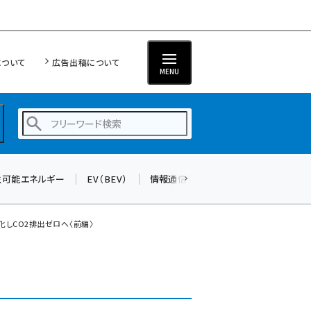
について
広告出稿について
MENU
生可能エネルギー
EV（BEV）
情報通信（ICT）
標準化
サイバ
蓄電池 (396)
新井 (353)
化しCO2排出ゼロへ〈前編〉
ペロブスカイト (332)
新井宏征 (289)
ngn (275)