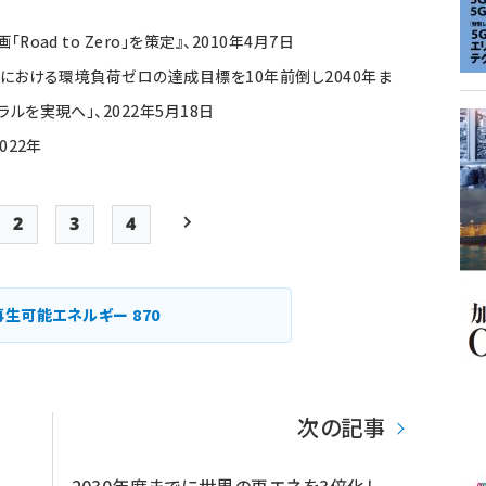
ad to Zero」を策定』、2010年4月7日
における環境負荷ゼロの達成目標を10年前倒し2040年ま
ルを実現へ」、2022年5月18日
022年
2
3
4
e
Page
Page
Page
次ページ
再生可能エネルギー
870
次の記事
2030年度までに世界の再エネを3倍化し