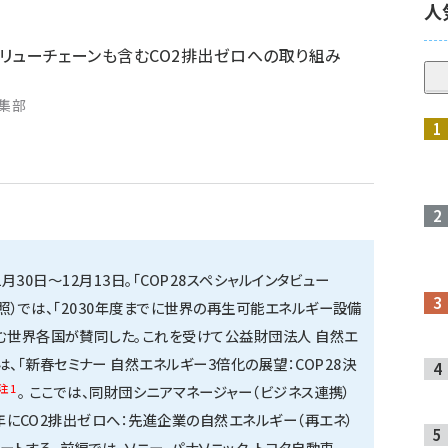
人
とバリューチェーンも含むCO2排出ゼロへの取り組み
編集部
1月30日～12月13日。「
COP28スペシャルインタビュー
照）では、「2030年度までに世界の再生可能エネルギー設備
む世界各国が賛同した。これを受けて公益財団法人 自然エ
）は、「新春セミナー 自然エネルギー3倍化の展望：COP28決
注1
。 ここでは、同財団シニアマネージャー（ビジネス連携）
30年にCO2排出ゼロへ：先進企業の自然エネルギー（再エネ）
ートする。前編では、ソニー、パナソニック、トヨタ自動車、