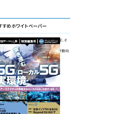
すすめホワイトペーパー
環境対策、建機の遠隔操縦、そ
して医療。
次世代通信規格「5G」最新動向
をこの1冊で学ぶ
SmartGrid ニューズレター ×
DIGITAL X 特別編集号 2022
Summer