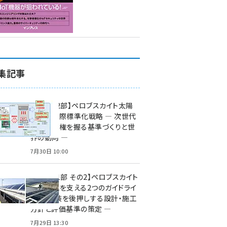
集記事
特集【第2部】ペロブスカイト太陽
電池の国際標準化戦略 ― 次世代
市場の覇権を握る基準づくりと世
界の動向 ―
7月30日 10:00
特集【第1部 その2】ペロブスカイト
太陽電池を支える2つのガイドライ
ン ― 実装を後押しする設計・施工
方針と評価基準の策定 ―
7月29日 13:30