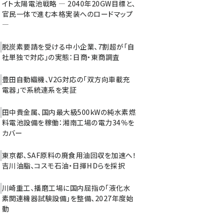
イト太陽電池戦略 ― 2040年20GW目標と、
官民一体で進む本格実装へのロードマップ
―
脱炭素要請を受ける中小企業、7割超が「自
社単独で対応」の実態：日商・東商調査
豊田自動織機、V2G対応の「双方向車載充
電器」で系統連系を実証
田中貴金属、国内最大級500kWの純水素燃
料電池設備を稼働：湘南工場の電力34％を
カバー
東京都、SAF原料の廃食用油回収を加速へ！
吉川油脂、コスモ石油・日揮HDらを採択
川崎重工、播磨工場に国内屈指の「液化水
素関連機器試験設備」を整備、2027年度始
動