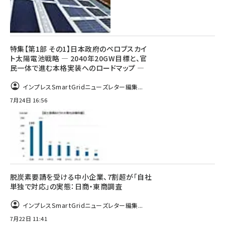
特集【第1部 その1】日本政府のペロブスカイ
ト太陽電池戦略 ― 2040年20GW目標と、官
民一体で進む本格実装へのロードマップ ―
インプレスSmartGridニューズレター編集...
7月24日 16:56
脱炭素要請を受ける中小企業、7割超が「自社
単独で対応」の実態：日商・東商調査
インプレスSmartGridニューズレター編集...
7月22日 11:41