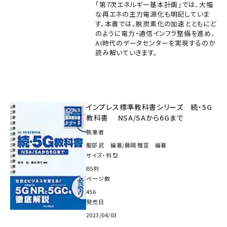
「第7次エネルギー基本計画」では、大幅
な再エネの主力電源化も明記していま
す。本書では、脱炭素化の加速とともにど
のように電力・通信インフラ整備を進め、
AI時代のデータセンターを実現するのか
読み解いていきます。
インプレス標準教科書シリーズ 続・5G
教科書 NSA/SAから6Gまで
執筆者
服部 武 編著/藤岡 雅宣 編著
サイズ・判型
B5判
ページ数
456
発売日
2023/04/03