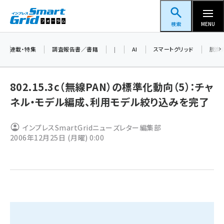
メ
スマートグリッドフォーラム
イ
検索
MENU
ン
コ
連載・特集
調査報告書／書籍
|
AI
スマートグリッド
脱炭
ン
テ
802.15.3c（無線PAN）の標準化動向（5）：チャ
ン
ネル・モデル編成、利用モデル絞り込みを完了
ツ
蓄電池 (377)
に
インプレスSmartGridニューズレター編集部
新井 (344)
移
2006年12月25日 (月曜) 0:00
動
ペロブスカイト (325)
新井宏征 (277)
ngn (262)
大串 (210)
aitras (176)