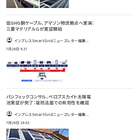
低GHG銅ケーブル、アマゾン物流拠点へ実装：
三菱マテリアルらが実証開始
インプレスSmartGridニューズレター編集...
7月28日 9:27
パシフィックコンサル、ペロブスカイト太陽電
池実証が完了：堤防法面での有効性を確認
インプレスSmartGridニューズレター編集...
7月24日 19:03