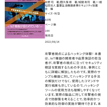
荻野 司 著/田久保 順 著/城間 政司 著/一般
社団法人 重要生活機器連携セキュリティ協議
会 編
サイズ・判型
A5判
ページ数
144
発売日
2022/06/14
攻撃者視点によるハッキング体験！ 本書
は、IoT機器の開発者や品質保証の担当
者が、攻撃者の視点に立ってセキュリティ
検証を実践するための手法を、事例とと
もに詳細に解説したものです。実際のサ
ンプル機器に対してハッキングする手法
の解説だけでなく、使用したコマンドや
実行結果も示しているので、ハッキング
ツールの使用方法も理解しやすくなって
います。実際の製品に対して攻撃者の視
点で防御策を考えることで、効率的かつ
効果的な防御の実施が期待できます。本