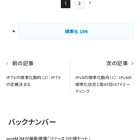
1
2
Page
Page
次ページ
ペー
ジ
標準化
106
送
り
前の記事
次の記事
IPTVの標準化動向（2）：IPTV
IPv6の標準化動向（1）：IPv6の
の定義決まる
標準化状況と第67回IETFミー
ティング
バックナンバー
oneM2Mが最新標準「リリース2仕様セット」