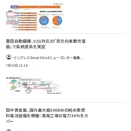
豊田自動織機、V2G対応の「双方向車載充電
器」で系統連系を実証
インプレスSmartGridニューズレター編集...
7月15日 12:14
田中貴金属、国内最大級500kWの純水素燃
料電池設備を稼働：湘南工場の電力34％をカ
バー