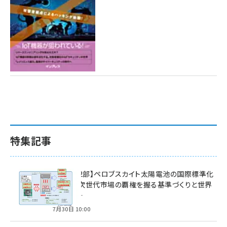
特集記事
特集【第2部】ペロブスカイト太陽電池の国際標準化
戦略 ― 次世代市場の覇権を握る基準づくりと世界
の動向 ―
7月30日 10:00