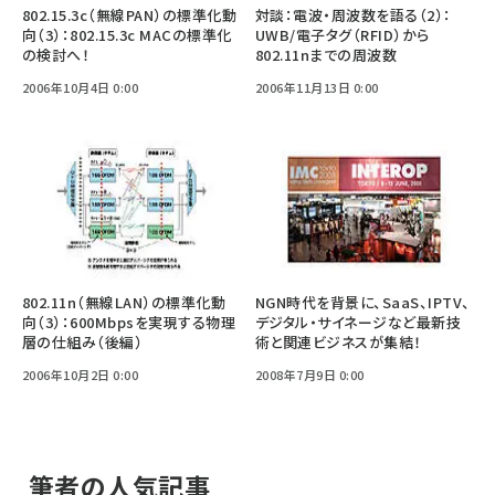
802.15.3c（無線PAN）の標準化動
対談：電波・周波数を語る（2）：
向（3）：802.15.3c MACの標準化
UWB/電子タグ（RFID）から
の検討へ！
802.11nまでの周波数
2006年10月4日 0:00
2006年11月13日 0:00
802.11n（無線LAN）の標準化動
NGN時代を背景に、SaaS、IPTV、
向（3）：600Mbpsを実現する物理
デジタル・サイネージなど最新技
層の仕組み（後編）
術と関連ビジネスが集結！
2006年10月2日 0:00
2008年7月9日 0:00
筆者の人気記事