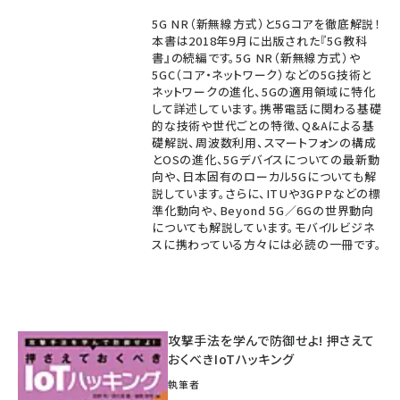
5G NR（新無線方式）と5Gコアを徹底解説！
本書は2018年9月に出版された『5G教科
書』の続編です。5G NR（新無線方式）や
5GC（コア・ネットワーク）などの5G技術と
ネットワークの進化、5Gの適用領域に特化
して詳述しています。携帯電話に関わる基礎
的な技術や世代ごとの特徴、Q&Aによる基
礎解説、周波数利用、スマートフォンの構成
とOSの進化、5Gデバイスについての最新動
向や、日本固有のローカル5Gについても解
説しています。さらに、ITUや3GPPなどの標
準化動向や、Beyond 5G／6Gの世界動向
についても解説しています。モバイルビジネ
スに携わっている方々には必読の一冊です。
攻撃手法を学んで防御せよ! 押さえて
おくべきIoTハッキング
執筆者