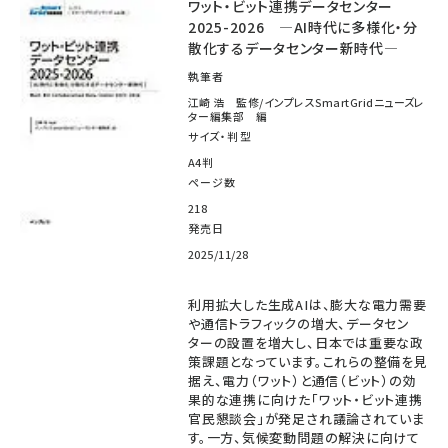
ワット・ビット連携データセンター
2025-2026 ―AI時代に多様化・分
散化するデータセンター新時代―
執筆者
江崎 浩 監修/インプレスSmartGridニューズレ
ター編集部 編
サイズ・判型
A4判
ページ数
218
発売日
2025/11/28
利用拡大した生成AIは、膨大な電力需要
や通信トラフィックの増大、データセン
ターの設置を増大し、日本では重要な政
策課題となっています。これらの整備を見
据え、電力（ワット）と通信（ビット）の効
果的な連携に向けた「ワット・ビット連携
官民懇談会」が発足され議論されていま
す。一方、気候変動問題の解決に向けて