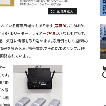
蔵されている携帯用端末もあります
（写真9）
。このほか、
るRFIDリーダー／ライター
（写真10）
なども作られ
話に気軽に情報を取り込めます。応用例として、店頭の
ら情報を読み込み、携帯電話でそのDVDのサンプル映
開発されています。
ター
です。
FID
グへ電
には無
受信機