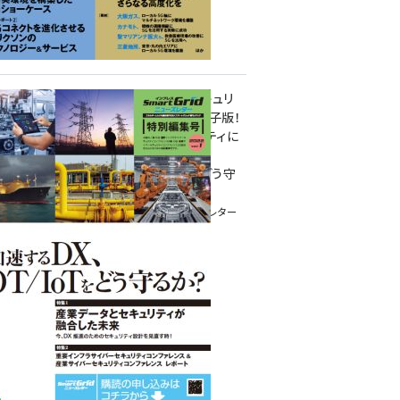
重要インフラサイバーセキュリ
ティコンファレンス特別電子版！
― 産業サイバーセキュリティに
関わる全ての方へ！ ―
加速するDX、OT/IoTをどう守
るか？
インプレス SmartGridニューズレター
特別編集号 2022 Vol.1