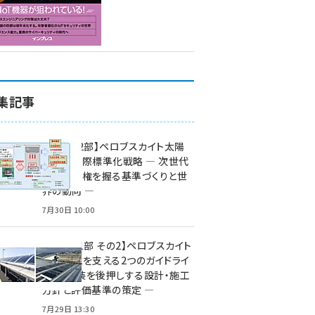
集記事
特集【第2部】ペロブスカイト太陽
電池の国際標準化戦略 ― 次世代
市場の覇権を握る基準づくりと世
界の動向 ―
7月30日 10:00
特集【第1部 その2】ペロブスカイト
太陽電池を支える2つのガイドライ
ン ― 実装を後押しする設計・施工
方針と評価基準の策定 ―
7月29日 13:30