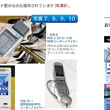
カード型のものも提供されています
（写真8）
。
お