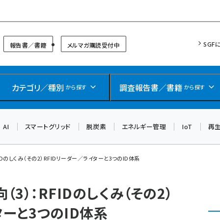
リッドフォーラム
SGF
報告書／書籍
メルマガ購読受付中
カテゴリ／種別
調査報告書／書籍
から探す
から探す
AI
スマートグリッド
脱炭素
エネルギー管理
IoT
再
IDのしくみ（その2）RFIDリーダー／ライターと3つのID体系
（3）：RFIDのしくみ（その2）
ターと3つのID体系