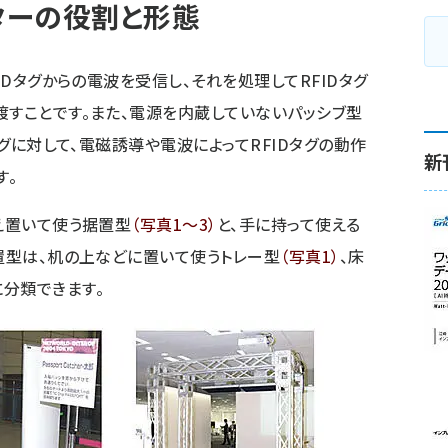
ターの役割と形態
IDタグからの電波を受信し、それを処理してRFIDタグ
渡すことです。また、電源を内蔵していないパッシブ型
タグに対して、電磁誘導や電波によってRFIDタグの動作
新
す。
据え置いて使う据置型
（写真1～3）
と、手に持って使える
置型は、机の上などに置いて使うトレー型
（写真1）
、床
に分類できます。