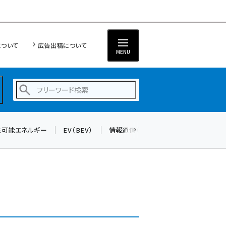
について
広告出稿について
MENU
生可能エネルギー
EV（BEV）
情報通信（ICT）
標準化
サイバ
蓄電池 (403)
新井 (362)
ペロブスカイト (340)
新井宏征 (296)
ngn (280)