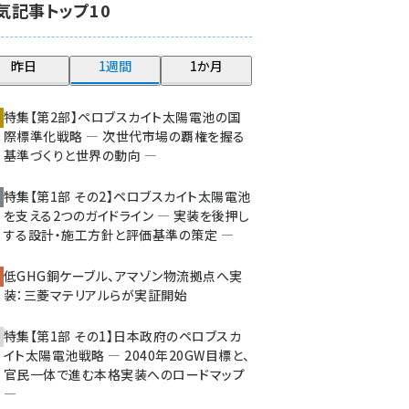
気記事トップ10
大串 (223)
aitras (186)
昨日
1週間
1か月
タンデム (150)
特集【第2部】ペロブスカイト太陽電池の国
際標準化戦略 ― 次世代市場の覇権を握る
基準づくりと世界の動向 ―
特集【第1部 その2】ペロブスカイト太陽電池
を支える2つのガイドライン ― 実装を後押し
する設計・施工方針と評価基準の策定 ―
低GHG銅ケーブル、アマゾン物流拠点へ実
装：三菱マテリアルらが実証開始
特集【第1部 その1】日本政府のペロブスカ
イト太陽電池戦略 ― 2040年20GW目標と、
官民一体で進む本格実装へのロードマップ
―