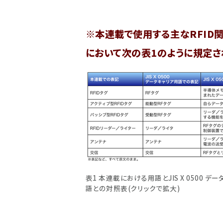
※本連載で使用する主なRFID関連
において次の
表1のように規定さ
表1 本連載における用語とJIS X 0500 デ
語との対照表(クリックで拡大)