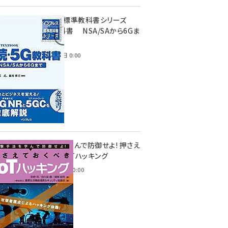
インプレス標準教科書シリーズ
続・5G教科書 NSA/SAから6Gま
で
2023年4月3日 0:00
攻撃手法を学んで防御せよ! 押さえ
ておくべきIoTハッキング
2022年6月14日 0:00