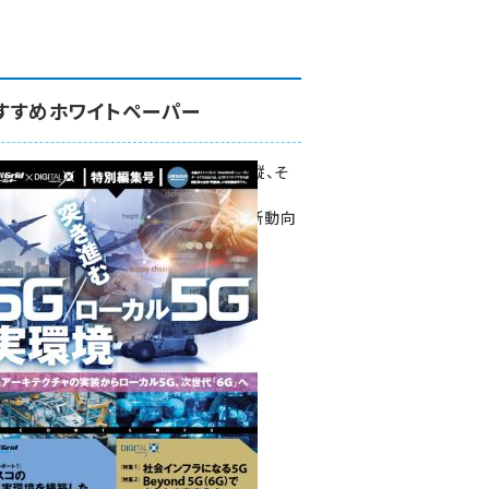
すすめホワイトペーパー
環境対策、建機の遠隔操縦、そ
して医療。
次世代通信規格「5G」最新動向
をこの1冊で学ぶ
SmartGrid ニューズレター ×
DIGITAL X 特別編集号 2022
Summer