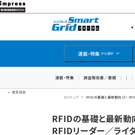
メ
イ
エネルギー
スマートグ
ン
IoT・AI
コ
製品導入
ン
Web担当者
EC担当者
テ
連載・特集
から探す
企業IT
ン
ソフト開発
DCクラウド
ツ
連載・特集
調査報告書／書籍
|
研究・調査
に
ドローン
移
教育講座
SGFトップ
RFIDの基礎と最新動向（3）：RF
動
パ
RFIDの基礎と最新動向
ン
RFIDリーダー／ライ
く