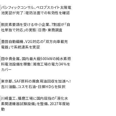
パシフィックコンサル、ペロブスカイト太陽電
池実証が完了：堤防法面での有効性を確認
脱炭素要請を受ける中小企業、7割超が「自
社単独で対応」の実態：日商・東商調査
豊田自動織機、V2G対応の「双方向車載充
電器」で系統連系を実証
田中貴金属、国内最大級500kWの純水素燃
料電池設備を稼働：湘南工場の電力34％を
カバー
東京都、SAF原料の廃食用油回収を加速へ！
吉川油脂、コスモ石油・日揮HDらを採択
川崎重工、播磨工場に国内屈指の「液化水
素関連機器試験設備」を整備、2027年度始
動