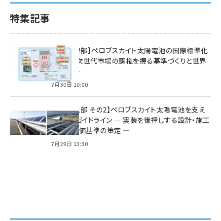
特集記事
特集【第2部】ペロブスカイト太陽電池の国際標準化
戦略 ― 次世代市場の覇権を握る基準づくりと世界
の動向 ―
7月30日 10:00
特集【第1部 その2】ペロブスカイト太陽電池を支え
る2つのガイドライン ― 実装を後押しする設計・施工
方針と評価基準の策定 ―
7月29日 13:30