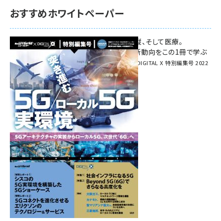
おすすめホワイトペーパー
環境対策、建機の遠隔操縦、そして医療。
次世代通信規格「5G」最新動向をこの1冊で学ぶ
SmartGrid ニューズレター × DIGITAL X 特別編集号 2022
Summer