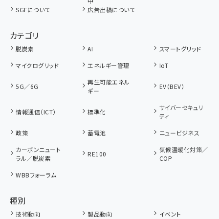
中
SGFについて
広告出稿について
カテゴリ
脱炭素
AI
スマートグリッド
マイクログリッド
エネルギー管理
IoT
再生可能エネル
5G／6G
EV（BEV）
ギー
サイバーセキュリ
情報通信（ICT）
標準化
ティ
政策
蓄電池
ニュービジネス
カーボンニュート
気候温暖化対策／
RE100
ラル／脱炭素
COP
WBBフォーラム
種別
技術動向
製品動向
イベント