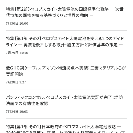
特集【第2部】ペロブスカイト太陽電池の国際標準化戦略 ― 次世
代市場の覇権を握る基準づくりと世界の動向 ―
7月30日 10:00
特集【第1部 その2】ペロブスカイト太陽電池を支える2つのガイド
ライン ― 実装を後押しする設計・施工方針と評価基準の策定 ―
7月29日 13:30
低GHG銅ケーブル、アマゾン物流拠点へ実装：三菱マテリアルらが
実証開始
7月28日 9:27
パシフィックコンサル、ペロブスカイト太陽電池実証が完了：堤防
法面での有効性を確認
7月24日 19:03
特集【第1部 その1】日本政府のペロブスカイト太陽電池戦略 ―
2040年20GW目標と、官民一体で進む本格実装へのロードマップ