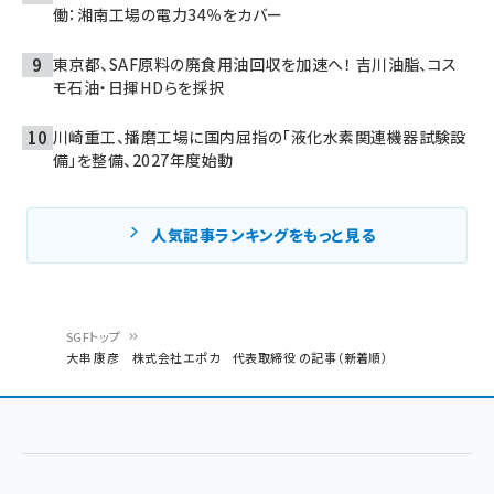
働：湘南工場の電力34％をカバー
東京都、SAF原料の廃食用油回収を加速へ！ 吉川油脂、コス
モ石油・日揮HDらを採択
川崎重工、播磨工場に国内屈指の「液化水素関連機器試験設
備」を整備、2027年度始動
人気記事ランキングをもっと見る
SGFトップ
大串 康彦 株式会社エポカ 代表取締役 の記事（新着順）
パ
ン
く
ず