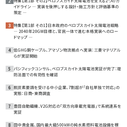
特集【第1部 その2】ペロブスカイト太陽電池を支える2つのガ
イドライン ― 実装を後押しする設計・施工方針と評価基準の
策定 ―
特集【第1部 その1】日本政府のペロブスカイト太陽電池戦略
― 2040年20GW目標と、官民一体で進む本格実装へのロー
ドマップ ―
低GHG銅ケーブル、アマゾン物流拠点へ実装：三菱マテリアル
らが実証開始
パシフィックコンサル、ペロブスカイト太陽電池実証が完了：堤
防法面での有効性を確認
脱炭素要請を受ける中小企業、7割超が「自社単独で対応」の
実態：日商・東商調査
豊田自動織機、V2G対応の「双方向車載充電器」で系統連系を
実証
田中貴金属、国内最大級500kWの純水素燃料電池設備を稼