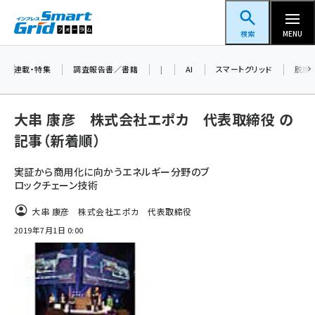
メ
スマートグリッドフォーラム
イ
検索
MENU
ン
コ
連載・特集
調査報告書／書籍
|
AI
スマートグリッド
脱炭
ン
テ
大串 康彦 株式会社エポカ 代表取締役 の
ン
記事（新着順）
ツ
蓄電池 (382)
に
実証から商用化に向かうエネルギー分野のブ
新井 (345)
ロックチェーン技術
移
動
ペロブスカイト (327)
大串 康彦 株式会社エポカ 代表取締役
2019年7月1日 0:00
新井宏征 (278)
ngn (265)
大串 (211)
aitras (177)