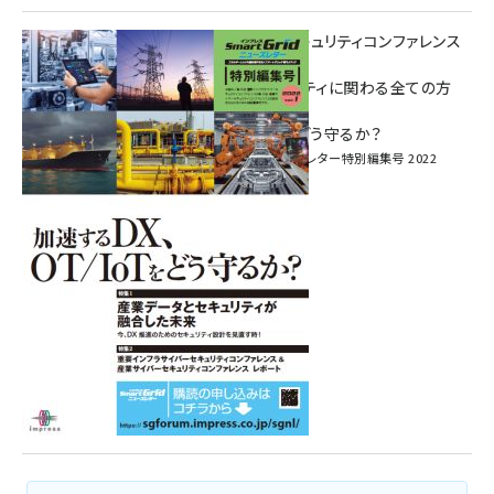
重要インフラサイバーセキュリティコンファレンス
特別電子版！
― 産業サイバーセキュリティに関わる全ての方
へ！ ―
加速するDX、OT/IoTをどう守るか？
インプレス SmartGridニューズレター特別編集号 2022
Vol.1