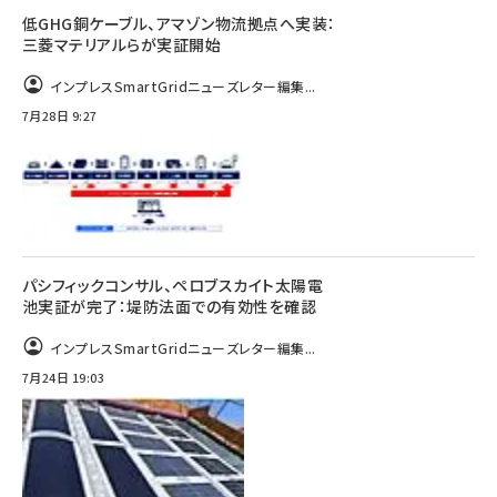
低GHG銅ケーブル、アマゾン物流拠点へ実装：
三菱マテリアルらが実証開始
インプレスSmartGridニューズレター編集...
7月28日 9:27
パシフィックコンサル、ペロブスカイト太陽電
池実証が完了：堤防法面での有効性を確認
インプレスSmartGridニューズレター編集...
7月24日 19:03