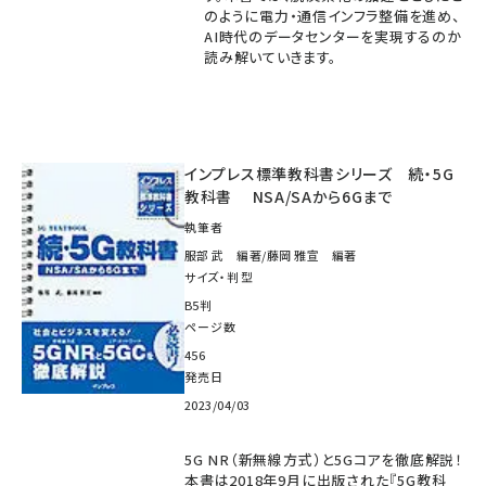
のように電力・通信インフラ整備を進め、
AI時代のデータセンターを実現するのか
読み解いていきます。
インプレス標準教科書シリーズ 続・5G
教科書 NSA/SAから6Gまで
執筆者
服部 武 編著/藤岡 雅宣 編著
サイズ・判型
B5判
ページ数
456
発売日
2023/04/03
5G NR（新無線方式）と5Gコアを徹底解説！
本書は2018年9月に出版された『5G教科