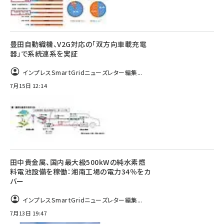
豊田自動織機、V2G対応の「双方向車載充電
器」で系統連系を実証
インプレスSmartGridニューズレター編集...
7月15日 12:14
田中貴金属、国内最大級500kWの純水素燃
料電池設備を稼働：湘南工場の電力34％をカ
バー
インプレスSmartGridニューズレター編集...
7月13日 19:47