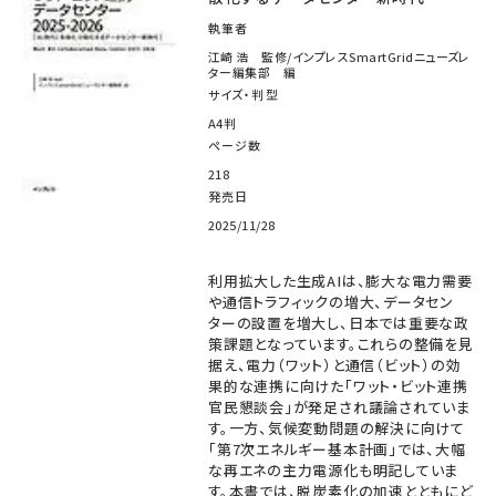
執筆者
江崎 浩 監修/インプレスSmartGridニューズレ
ター編集部 編
サイズ・判型
A4判
ページ数
218
発売日
2025/11/28
利用拡大した生成AIは、膨大な電力需要
や通信トラフィックの増大、データセン
ターの設置を増大し、日本では重要な政
策課題となっています。これらの整備を見
据え、電力（ワット）と通信（ビット）の効
果的な連携に向けた「ワット・ビット連携
官民懇談会」が発足され議論されていま
す。一方、気候変動問題の解決に向けて
「第7次エネルギー基本計画」では、大幅
な再エネの主力電源化も明記していま
す。本書では、脱炭素化の加速とともにど