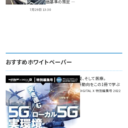
方針と評価基準の策定 ―
7月29日 13:30
おすすめホワイトペーパー
環境対策、建機の遠隔操縦、そして医療。
次世代通信規格「5G」最新動向をこの1冊で学ぶ
SmartGrid ニューズレター × DIGITAL X 特別編集号 2022
Summer