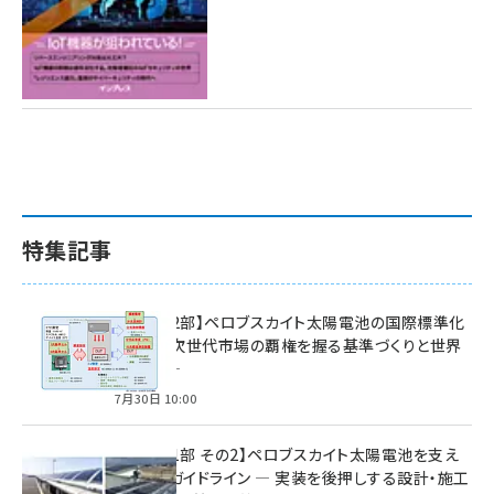
特集記事
特集【第2部】ペロブスカイト太陽電池の国際標準化
戦略 ― 次世代市場の覇権を握る基準づくりと世界
の動向 ―
7月30日 10:00
特集【第1部 その2】ペロブスカイト太陽電池を支え
る2つのガイドライン ― 実装を後押しする設計・施工