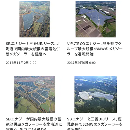
SBエナジーと三菱UFJリース、北
いちごECOエナジー、群馬県でグ
海道で国内最大規模の蓄電池併
ループ最大規模43MWのメガソー
設メガソーラーを建設へ
ラーを運転開始
2017年11月2日 0:00
2017年9月6日 0:00
SBエナジーが国内最大規模の蓄
SBエナジーと三菱UFJリース、鹿
電池併設メガソーラーを北海道に
児島県で32MWのメガソーラーを
建設へ、出力は64.6MW
運転開始