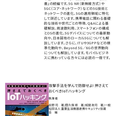
書』の続編です。5G NR（新無線方式）や
5GC（コア・ネットワーク）などの5G技術と
ネットワークの進化、5Gの適用領域に特化
して詳述しています。携帯電話に関わる基礎
的な技術や世代ごとの特徴、Q&Aによる基
礎解説、周波数利用、スマートフォンの構成
とOSの進化、5Gデバイスについての最新動
向や、日本固有のローカル5Gについても解
説しています。さらに、ITUや3GPPなどの標
準化動向や、Beyond 5G／6Gの世界動向
についても解説しています。モバイルビジネ
スに携わっている方々には必読の一冊です。
攻撃手法を学んで防御せよ! 押さえて
おくべきIoTハッキング
執筆者
荻野 司 著/田久保 順 著/城間 政司 著/一般
社団法人 重要生活機器連携セキュリティ協議
会 編