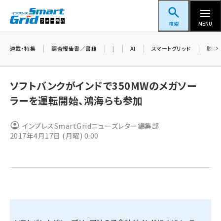
メ
スマートグリッドフォーラム
イ
検索
MENU
ン
コ
連載・特集
調査報告書／書籍
|
AI
スマートグリッド
脱炭
ン
テ
ソフトバンクがインドで350MWのメガソー
ン
ラーを運転開始、鴻海らも参加
ツ
蓄電池 (409)
に
インプレスSmartGridニューズレター編集部
新井 (365)
移
2017年4月17日 (月曜) 0:00
動
ペロブスカイト (345)
新井宏征 (301)
ngn (285)
大串 (226)
aitras (192)