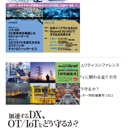
重要インフラサイバーセキュリティコンファレンス
特別電子版！
― 産業サイバーセキュリティに関わる全ての方
へ！ ―
加速するDX、OT/IoTをどう守るか？
インプレス SmartGridニューズレター特別編集号 2022
Vol.1