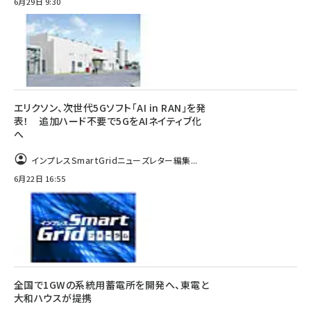
6月29日 9:30
エリクソン、次世代5Gソフト「AI in RAN」を発
表！ 追加ハード不要で5GをAIネイティブ化
へ
インプレスSmartGridニューズレター編集...
6月22日 16:55
全国で1GWの系統用蓄電所を開発へ、東電と
大和ハウスが提携