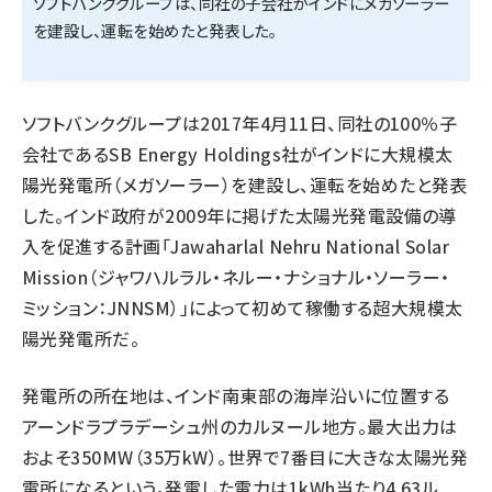
ソフトバンクグループは、同社の子会社がインドにメガソーラー
を建設し、運転を始めたと発表した。
タンデム (154)
ソフトバンクグループは2017年4月11日、同社の100％子
会社であるSB Energy Holdings社がインドに大規模太
陽光発電所（メガソーラー）を建設し、運転を始めたと発表
した。インド政府が2009年に掲げた太陽光発電設備の導
入を促進する計画「Jawaharlal Nehru National Solar
Mission（ジャワハルラル・ネルー・ナショナル・ソーラー・
ミッション：JNNSM）」によって初めて稼働する超大規模太
陽光発電所だ。
発電所の所在地は、インド南東部の海岸沿いに位置する
アーンドラプラデーシュ州のカルヌール地方。最大出力は
およそ350MW（35万kW）。世界で7番目に大きな太陽光発
電所になるという。発電した電力は1kWh当たり4.63ル