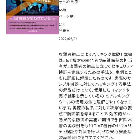
サイズ・判型
A5判
ページ数
144
発売日
2022/06/14
攻撃者視点によるハッキング体験！ 本書
は、IoT機器の開発者や品質保証の担当
者が、攻撃者の視点に立ってセキュリティ
検証を実践するための手法を、事例とと
もに詳細に解説したものです。実際のサ
ンプル機器に対してハッキングする手法
の解説だけでなく、使用したコマンドや
実行結果も示しているので、ハッキング
ツールの使用方法も理解しやすくなって
います。実際の製品に対して攻撃者の視
点で防御策を考えることで、効率的かつ
効果的な防御の実施が期待できます。本
書の実践例をもとにIoT機器のセキュリ
ティ検証や対策を行い、ぜひ安心安全な
製品開発に役立ててください。