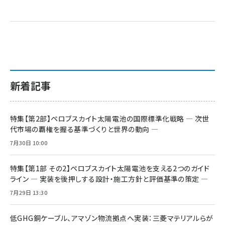
新着記事
特集【第2部】ペロブスカイト太陽電池の国際標準化戦略 ― 次世
代市場の覇権を握る基準づくりと世界の動向 ―
7月30日 10:00
特集【第1部 その2】ペロブスカイト太陽電池を支える2つのガイド
ライン ― 実装を後押しする設計・施工方針と評価基準の策定 ―
7月29日 13:30
低GHG銅ケーブル、アマゾン物流拠点へ実装：三菱マテリアルらが