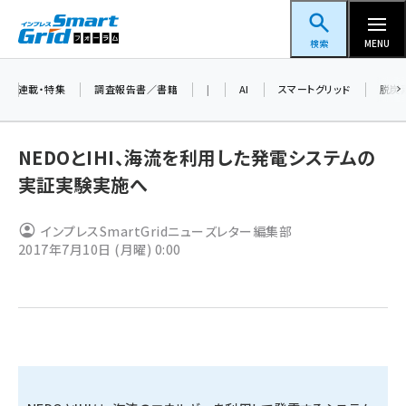
メ
スマートグリッドフォーラム
イ
検索
MENU
ン
コ
連載・特集
調査報告書／書籍
|
AI
スマートグリッド
脱炭
ン
テ
NEDOとIHI、海流を利用した発電システムの
ン
実証実験実施へ
ツ
蓄電池 (396)
に
インプレスSmartGridニューズレター編集部
新井 (353)
移
2017年7月10日 (月曜) 0:00
動
ペロブスカイト (332)
新井宏征 (289)
ngn (275)
大串 (216)
aitras (180)