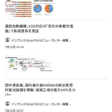
豊田自動織機、V2G対応の「双方向車載充電
器」で系統連系を実証
インプレスSmartGridニューズレター編集...
7月15日 12:14
田中貴金属、国内最大級500kWの純水素燃
料電池設備を稼働：湘南工場の電力34％をカ
バー
インプレスSmartGridニューズレター編集...
7月13日 19:47