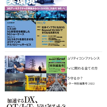
重要インフラサイバーセキュリティコンファレンス
特別電子版！
― 産業サイバーセキュリティに関わる全ての方
へ！ ―
加速するDX、OT/IoTをどう守るか？
インプレス SmartGridニューズレター特別編集号 2022
Vol.1