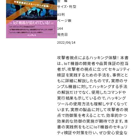
会 編
サイズ・判型
A5判
ページ数
144
発売日
2022/06/14
攻撃者視点によるハッキング体験！ 本書
は、IoT機器の開発者や品質保証の担当
者が、攻撃者の視点に立ってセキュリティ
検証を実践するための手法を、事例とと
もに詳細に解説したものです。実際のサ
ンプル機器に対してハッキングする手法
の解説だけでなく、使用したコマンドや
実行結果も示しているので、ハッキング
ツールの使用方法も理解しやすくなって
います。実際の製品に対して攻撃者の視
点で防御策を考えることで、効率的かつ
効果的な防御の実施が期待できます。本
書の実践例をもとにIoT機器のセキュリ
ティ検証や対策を行い、ぜひ安心安全な