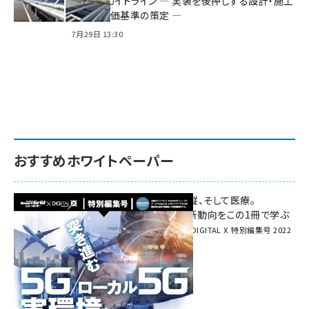
る2つのガイドライン ― 実装を後押しする設計・施工
方針と評価基準の策定 ―
7月29日 13:30
おすすめホワイトペーパー
環境対策、建機の遠隔操縦、そして医療。
次世代通信規格「5G」最新動向をこの1冊で学ぶ
SmartGrid ニューズレター × DIGITAL X 特別編集号 2022
Summer