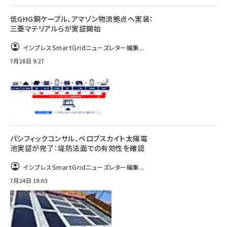
低GHG銅ケーブル、アマゾン物流拠点へ実装：
三菱マテリアルらが実証開始
インプレスSmartGridニューズレター編集...
7月28日 9:27
パシフィックコンサル、ペロブスカイト太陽電
池実証が完了：堤防法面での有効性を確認
インプレスSmartGridニューズレター編集...
7月24日 19:03