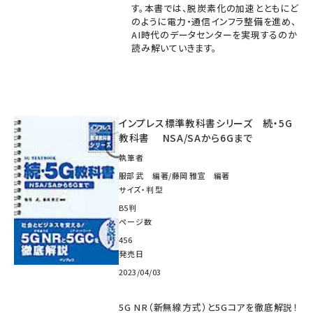
す。本書では、脱炭素化の加速とともにど
のように電力・通信インフラ整備を進め、
AI時代のデータセンターを実現するのか
読み解いていきます。
インプレス標準教科書シリーズ 続・5G
教科書 NSA/SAから6Gまで
執筆者
服部 武 編著/藤岡 雅宣 編著
サイズ・判型
B5判
ページ数
456
発売日
2023/04/03
5G NR（新無線方式）と5Gコアを徹底解説！