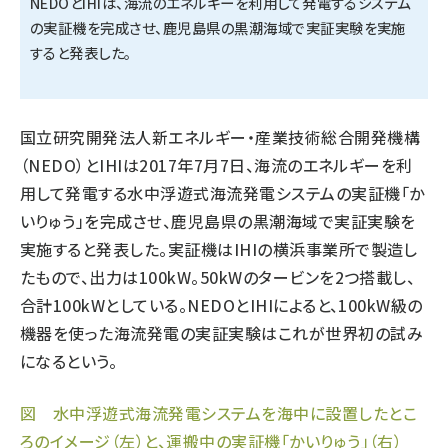
NEDOとIHIは、海流のエネルギーを利用して発電するシステム
の実証機を完成させ、鹿児島県の黒潮海域で実証実験を実施
タンデム (145)
すると発表した。
国立研究開発法人新エネルギー・産業技術総合開発機構
（NEDO）とIHIは2017年7月7日、海流のエネルギーを利
用して発電する水中浮遊式海流発電システムの実証機「か
いりゅう」を完成させ、鹿児島県の黒潮海域で実証実験を
実施すると発表した。実証機はIHIの横浜事業所で製造し
たもので、出力は100kW。50kWのタービンを2つ搭載し、
合計100kWとしている。NEDOとIHIによると、100kW級の
機器を使った海流発電の実証実験はこれが世界初の試み
になるという。
図 水中浮遊式海流発電システムを海中に設置したとこ
ろのイメージ（左）と、運搬中の実証機「かいりゅう」（右）