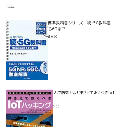
インプレス標準教科書シリーズ 続・5G教科書
NSA/SAから6Gまで
2023年4月3日 0:00
攻撃手法を学んで防御せよ! 押さえておくべきIoT
ハッキング
2022年6月14日 0:00