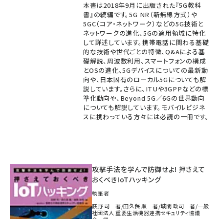
本書は2018年9月に出版された『5G教科
書』の続編です。5G NR（新無線方式）や
5GC（コア・ネットワーク）などの5G技術と
ネットワークの進化、5Gの適用領域に特化
して詳述しています。携帯電話に関わる基礎
的な技術や世代ごとの特徴、Q&Aによる基
礎解説、周波数利用、スマートフォンの構成
とOSの進化、5Gデバイスについての最新動
向や、日本固有のローカル5Gについても解
説しています。さらに、ITUや3GPPなどの標
準化動向や、Beyond 5G／6Gの世界動向
についても解説しています。モバイルビジネ
スに携わっている方々には必読の一冊です。
攻撃手法を学んで防御せよ! 押さえて
おくべきIoTハッキング
執筆者
荻野 司 著/田久保 順 著/城間 政司 著/一般
社団法人 重要生活機器連携セキュリティ協議