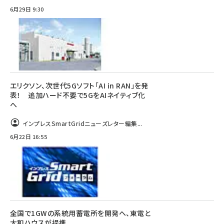
6月29日 9:30
エリクソン、次世代5Gソフト「AI in RAN」を発
表！ 追加ハード不要で5GをAIネイティブ化
へ
インプレスSmartGridニューズレター編集...
6月22日 16:55
全国で1GWの系統用蓄電所を開発へ、東電と
大和ハウスが提携