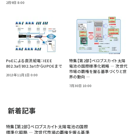
2月9日 8:00
PoEによる直流給電：IEEE
特集【第2部】ペロブスカイト太陽
802.3af/802.3atからUPOEまで
電池の国際標準化戦略 ― 次世代
市場の覇権を握る基準づくりと世
2013年11月1日 0:00
界の動向 ―
7月30日 10:00
新着記事
特集【第2部】ペロブスカイト太陽電池の国際
標準化戦略 ― 次世代市場の覇権を握る基準