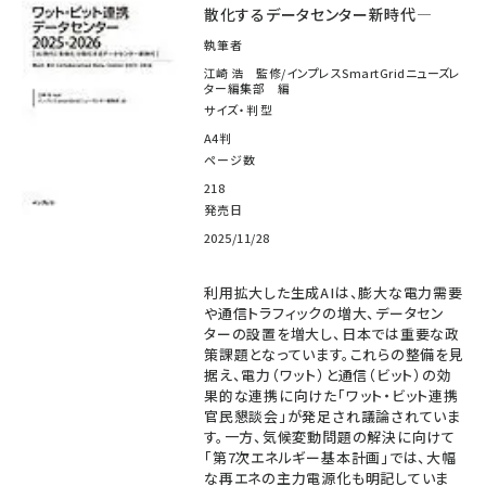
散化するデータセンター新時代―
執筆者
江崎 浩 監修/インプレスSmartGridニューズレ
ター編集部 編
サイズ・判型
A4判
ページ数
218
発売日
2025/11/28
利用拡大した生成AIは、膨大な電力需要
や通信トラフィックの増大、データセン
ターの設置を増大し、日本では重要な政
策課題となっています。これらの整備を見
据え、電力（ワット）と通信（ビット）の効
果的な連携に向けた「ワット・ビット連携
官民懇談会」が発足され議論されていま
す。一方、気候変動問題の解決に向けて
「第7次エネルギー基本計画」では、大幅
な再エネの主力電源化も明記していま