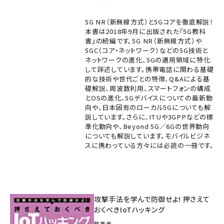
5G NR（新無線方式）と5Gコアを徹底解説！
本書は2018年9月に出版された『5G教科
書』の続編です。5G NR（新無線方式）や
5GC（コア・ネットワーク）などの5G技術と
ネットワークの進化、5Gの適用領域に特化
して詳述しています。携帯電話に関わる基礎
的な技術や世代ごとの特徴、Q&Aによる基
礎解説、周波数利用、スマートフォンの構成
とOSの進化、5Gデバイスについての最新動
向や、日本固有のローカル5Gについても解
説しています。さらに、ITUや3GPPなどの標
準化動向や、Beyond 5G／6Gの世界動向
についても解説しています。モバイルビジネ
スに携わっている方々には必読の一冊です。
攻撃手法を学んで防御せよ! 押さえて
おくべきIoTハッキング
執筆者