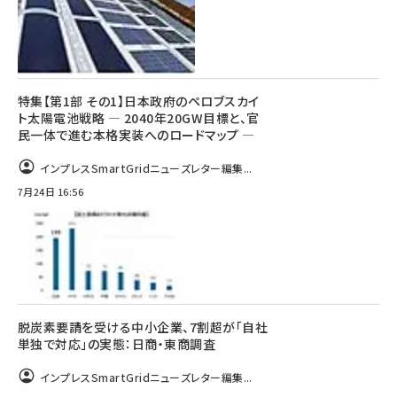
特集【第1部 その1】日本政府のペロブスカイ
ト太陽電池戦略 ― 2040年20GW目標と、官
民一体で進む本格実装へのロードマップ ―
インプレスSmartGridニューズレター編集...
7月24日 16:56
脱炭素要請を受ける中小企業、7割超が「自社
単独で対応」の実態：日商・東商調査
インプレスSmartGridニューズレター編集...