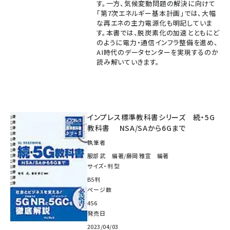
す。一方、気候変動問題の解決に向けて
「第7次エネルギー基本計画」では、大幅
な再エネの主力電源化も明記していま
す。本書では、脱炭素化の加速とともにど
のように電力・通信インフラ整備を進め、
AI時代のデータセンターを実現するのか
読み解いていきます。
インプレス標準教科書シリーズ 続・5G
教科書 NSA/SAから6Gまで
執筆者
服部 武 編著/藤岡 雅宣 編著
サイズ・判型
B5判
ページ数
456
発売日
2023/04/03