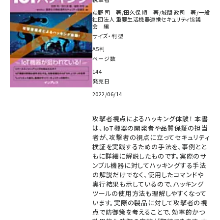
荻野 司 著/田久保 順 著/城間 政司 著/一般
社団法人 重要生活機器連携セキュリティ協議
会 編
サイズ・判型
A5判
ページ数
144
発売日
2022/06/14
攻撃者視点によるハッキング体験！ 本書
は、IoT機器の開発者や品質保証の担当
者が、攻撃者の視点に立ってセキュリティ
検証を実践するための手法を、事例とと
もに詳細に解説したものです。実際のサ
ンプル機器に対してハッキングする手法
の解説だけでなく、使用したコマンドや
実行結果も示しているので、ハッキング
ツールの使用方法も理解しやすくなって
います。実際の製品に対して攻撃者の視
点で防御策を考えることで、効率的かつ