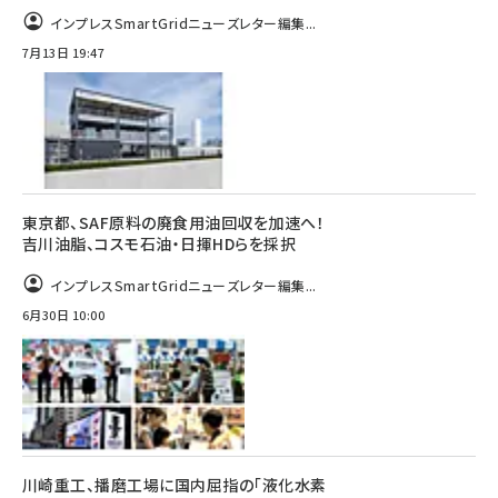
インプレスSmartGridニューズレター編集...
7月13日 19:47
東京都、SAF原料の廃食用油回収を加速へ！
吉川油脂、コスモ石油・日揮HDらを採択
インプレスSmartGridニューズレター編集...
6月30日 10:00
川崎重工、播磨工場に国内屈指の「液化水素