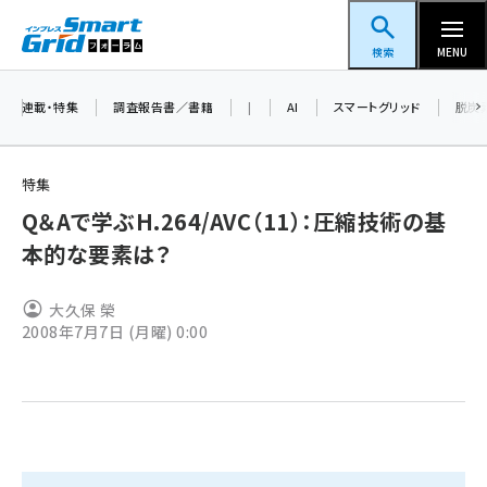
メ
スマートグリッドフォーラム
イ
検索
MENU
ン
コ
連載・特集
調査報告書／書籍
|
AI
スマートグリッド
脱炭
ン
テ
特集
ン
Q＆Aで学ぶH.264/AVC（11）：圧縮技術の基
ツ
蓄電池 (409)
本的な要素は？
に
新井 (365)
移
大久保 榮
動
ペロブスカイト (345)
2008年7月7日 (月曜) 0:00
新井宏征 (301)
ngn (285)
大串 (226)
aitras (192)