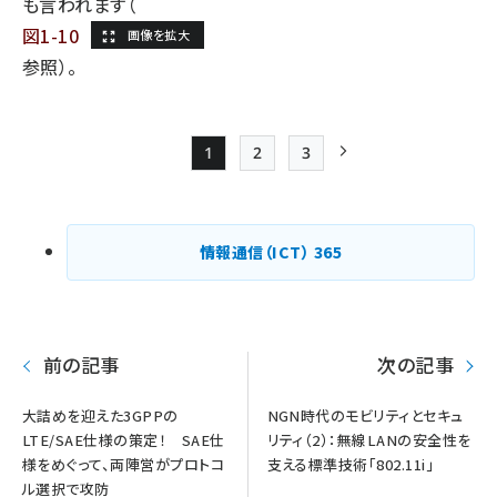
も言われます（
図1-10
参照）。
1
2
3
Page
Page
Page
次ページ
ペー
ジ
情報通信（ICT）
365
送
り
前の記事
次の記事
大詰めを迎えた3GPPの
NGN時代のモビリティとセキュ
LTE/SAE仕様の策定！ SAE仕
リティ（2）：無線LANの安全性を
様をめぐって、両陣営がプロトコ
支える標準技術「802.11i」
ル選択で攻防