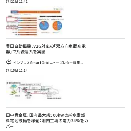
7月22日 11:41
豊田自動織機、V2G対応の「双方向車載充電
器」で系統連系を実証
インプレスSmartGridニューズレター編集...
7月15日 12:14
田中貴金属、国内最大級500kWの純水素燃
料電池設備を稼働：湘南工場の電力34％をカ
バー