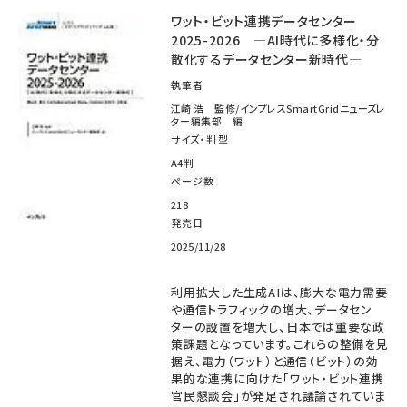
ワット・ビット連携データセンター
2025-2026 ―AI時代に多様化・分
散化するデータセンター新時代―
執筆者
江崎 浩 監修/インプレスSmartGridニューズレ
ター編集部 編
サイズ・判型
A4判
ページ数
218
発売日
2025/11/28
利用拡大した生成AIは、膨大な電力需要
や通信トラフィックの増大、データセン
ターの設置を増大し、日本では重要な政
策課題となっています。これらの整備を見
据え、電力（ワット）と通信（ビット）の効
果的な連携に向けた「ワット・ビット連携
官民懇談会」が発足され議論されていま