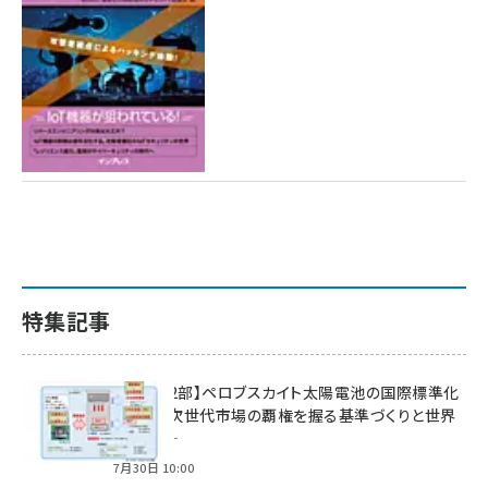
特集記事
特集【第2部】ペロブスカイト太陽電池の国際標準化
戦略 ― 次世代市場の覇権を握る基準づくりと世界
の動向 ―
7月30日 10:00