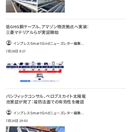
低GHG銅ケーブル、アマゾン物流拠点へ実装：
三菱マテリアルらが実証開始
インプレスSmartGridニューズレター編集...
7月28日 9:27
パシフィックコンサル、ペロブスカイト太陽電
池実証が完了：堤防法面での有効性を確認
インプレスSmartGridニューズレター編集...
7月24日 19:03