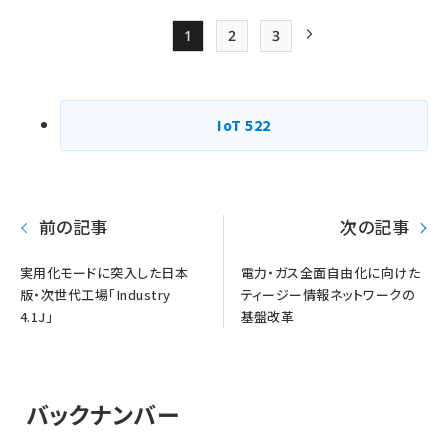
1
2
3
Page
Page
Page
次ページ
ペー
ジ
IoT
522
送
り
前の記事
次の記事
実用化モードに突入した日本
電力・ガス全面自由化に向けた
版・次世代工場「Industry
ティージー情報ネットワークの
4.1J」
基盤改革
バックナンバー