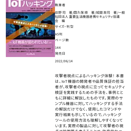
執筆者
荻野 司 著/田久保 順 著/城間 政司 著/一般
社団法人 重要生活機器連携セキュリティ協議
会 編
サイズ・判型
A5判
ページ数
144
発売日
2022/06/14
攻撃者視点によるハッキング体験！ 本書
は、IoT機器の開発者や品質保証の担当
者が、攻撃者の視点に立ってセキュリティ
検証を実践するための手法を、事例とと
もに詳細に解説したものです。実際のサ
ンプル機器に対してハッキングする手法
の解説だけでなく、使用したコマンドや
実行結果も示しているので、ハッキング
ツールの使用方法も理解しやすくなって
います。実際の製品に対して攻撃者の視