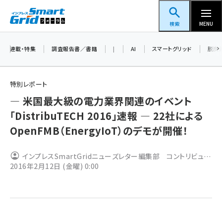
メ
スマートグリッドフォーラム
イ
検索
MENU
ン
コ
連載・特集
調査報告書／書籍
|
AI
スマートグリッド
脱炭
ン
テ
特別レポート
ン
― 米国最大級の電力業界関連のイベント
ツ
蓄電池 (409)
「DistribuTECH 2016」速報 ― 22社による
に
OpenFMB（EnergyIoT）のデモが開催！
新井 (365)
移
動
ペロブスカイト (345)
インプレスSmartGridニューズレター編集部 コントリビュー
2016年2月12日 (金曜) 0:00
新井宏征 (301)
ティングエディター 新井宏征
ngn (285)
大串 (226)
aitras (192)