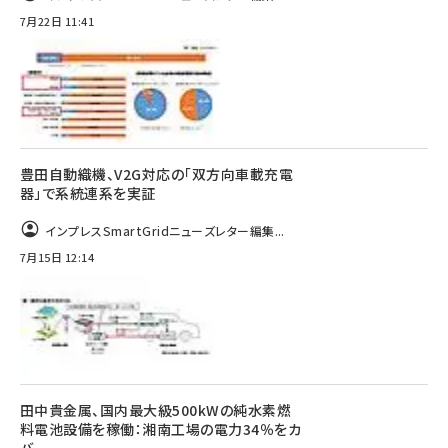
7月22日 11:41
豊田自動織機、V2G対応の「双方向車載充電
器」で系統連系を実証
インプレスSmartGridニューズレター編集...
7月15日 12:14
田中貴金属、国内最大級500kWの純水素燃
料電池設備を稼働：湘南工場の電力34％をカ
バー