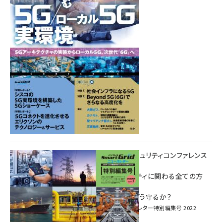
重要インフラサイバーセキュリティコンファレンス
特別電子版！
― 産業サイバーセキュリティに関わる全ての方
へ！ ―
加速するDX、OT/IoTをどう守るか？
インプレス SmartGridニューズレター特別編集号 2022
Vol.1