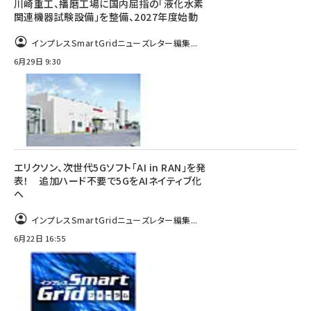
川崎重工、播磨工場に国内屈指の「液化水素
関連機器試験設備」を整備、2027年度始動
インプレスSmartGridニューズレター編集...
6月29日 9:30
エリクソン、次世代5Gソフト「AI in RAN」を発
表！ 追加ハード不要で5GをAIネイティブ化
へ
インプレスSmartGridニューズレター編集...
6月22日 16:55