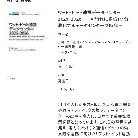
ワット・ビット連携データセンター
2025-2026 ―AI時代に多様化・分
散化するデータセンター新時代―
執筆者
江崎 浩 監修/インプレスSmartGridニューズレ
ター編集部 編
サイズ・判型
A4判
ページ数
218
発売日
2025/11/28
利用拡大した生成AIは、膨大な電力需要
や通信トラフィックの増大、データセン
ターの設置を増大し、日本では重要な政
策課題となっています。これらの整備を見
据え、電力（ワット）と通信（ビット）の効
果的な連携に向けた「ワット・ビット連携