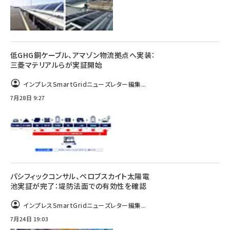
低GHG銅ケーブル、アマゾン物流拠点へ実装：
三菱マテリアルらが実証開始
インプレスSmartGridニューズレター編集...
7月28日 9:27
パシフィックコンサル、ペロブスカイト太陽電
池実証が完了：堤防法面での有効性を確認
インプレスSmartGridニューズレター編集...
7月24日 19:03