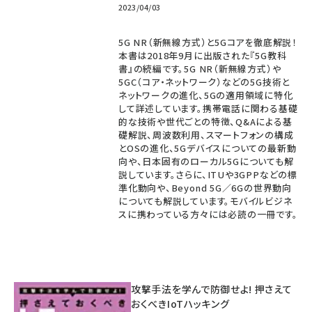
2023/04/03
5G NR（新無線方式）と5Gコアを徹底解説！
本書は2018年9月に出版された『5G教科
書』の続編です。5G NR（新無線方式）や
5GC（コア・ネットワーク）などの5G技術と
ネットワークの進化、5Gの適用領域に特化
して詳述しています。携帯電話に関わる基礎
的な技術や世代ごとの特徴、Q&Aによる基
礎解説、周波数利用、スマートフォンの構成
とOSの進化、5Gデバイスについての最新動
向や、日本固有のローカル5Gについても解
説しています。さらに、ITUや3GPPなどの標
準化動向や、Beyond 5G／6Gの世界動向
についても解説しています。モバイルビジネ
スに携わっている方々には必読の一冊です。
攻撃手法を学んで防御せよ! 押さえて
おくべきIoTハッキング