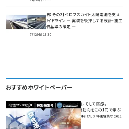
特集【第1部 その2】ペロブスカイト太陽電池を支え
る2つのガイドライン ― 実装を後押しする設計・施工
方針と評価基準の策定 ―
7月29日 13:30
おすすめホワイトペーパー
環境対策、建機の遠隔操縦、そして医療。
次世代通信規格「5G」最新動向をこの1冊で学ぶ
SmartGrid ニューズレター × DIGITAL X 特別編集号 2022
Summer