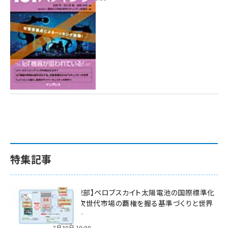
特集記事
特集【第2部】ペロブスカイト太陽電池の国際標準化
戦略 ― 次世代市場の覇権を握る基準づくりと世界
の動向 ―
7月30日 10:00