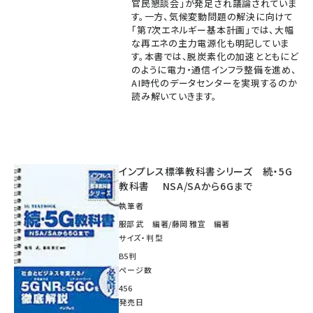
官民懇談会」が発足され議論されていま
す。一方、気候変動問題の解決に向けて
「第7次エネルギー基本計画」では、大幅
な再エネの主力電源化も明記していま
す。本書では、脱炭素化の加速とともにど
のように電力・通信インフラ整備を進め、
AI時代のデータセンターを実現するのか
読み解いていきます。
インプレス標準教科書シリーズ 続・5G
教科書 NSA/SAから6Gまで
執筆者
服部 武 編著/藤岡 雅宣 編著
サイズ・判型
B5判
ページ数
456
発売日