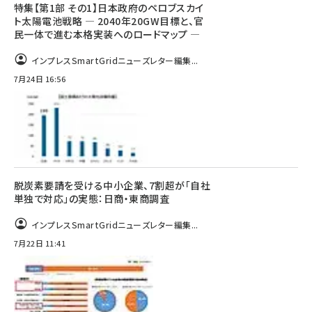
特集【第1部 その1】日本政府のペロブスカイ
ト太陽電池戦略 ― 2040年20GW目標と、官
民一体で進む本格実装へのロードマップ ―
インプレスSmartGridニューズレター編集...
7月24日 16:56
脱炭素要請を受ける中小企業、7割超が「自社
単独で対応」の実態：日商・東商調査
インプレスSmartGridニューズレター編集...
7月22日 11:41