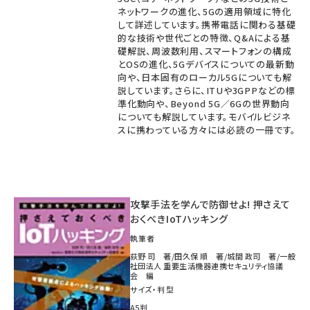
ネットワークの進化、5Gの適用領域に特化
して詳述しています。携帯電話に関わる基礎
的な技術や世代ごとの特徴、Q&Aによる基
礎解説、周波数利用、スマートフォンの構成
とOSの進化、5Gデバイスについての最新動
向や、日本固有のローカル5Gについても解
説しています。さらに、ITUや3GPPなどの標
準化動向や、Beyond 5G／6Gの世界動向
についても解説しています。モバイルビジネ
スに携わっている方々には必読の一冊です。
攻撃手法を学んで防御せよ! 押さえて
おくべきIoTハッキング
執筆者
荻野 司 著/田久保 順 著/城間 政司 著/一般
社団法人 重要生活機器連携セキュリティ協議
会 編
サイズ・判型
A5判