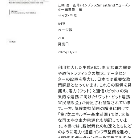
江崎 浩 監修/インプレスSmartGridニューズレ
ター編集部 編
サイズ・判型
A4判
ページ数
218
発売日
2025/11/28
利用拡大した生成AIは、膨大な電力需要
や通信トラフィックの増大、データセン
ターの設置を増大し、日本では重要な政
策課題となっています。これらの整備を見
据え、電力（ワット）と通信（ビット）の効
果的な連携に向けた「ワット・ビット連携
官民懇談会」が発足され議論されていま
す。一方、気候変動問題の解決に向けて
「第7次エネルギー基本計画」では、大幅
な再エネの主力電源化も明記していま
す。本書では、脱炭素化の加速とともにど
のように電力・通信インフラ整備を進め、
AI時代のデータセンターを実現するのか