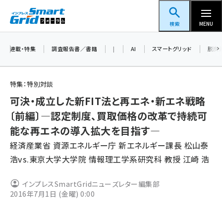
メ
スマートグリッドフォーラム
イ
検索
MENU
ン
コ
連載・特集
調査報告書／書籍
|
AI
スマートグリッド
脱炭
ン
テ
特集：特別対談
ン
可決・成立した新FIT法と再エネ・新エネ戦略
ツ
蓄電池 (390)
〔前編〕―認定制度、買取価格の改革で持続可
に
能な再エネの導入拡大を目指す―
新井 (350)
移
経済産業省 資源エネルギー庁 新エネルギー課長 松山泰
動
ペロブスカイト (332)
浩vs.東京大学大学院 情報理工学系研究科 教授 江崎 浩
新井宏征 (286)
インプレスSmartGridニューズレター編集部
ngn (272)
2016年7月1日 (金曜) 0:00
大串 (216)
aitras (180)