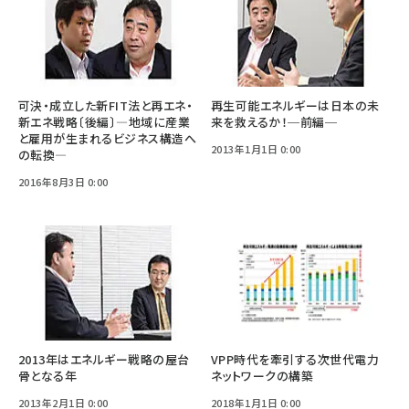
可決・成立した新FIT法と再エネ・
再生可能エネルギーは日本の未
新エネ戦略〔後編〕―地域に産業
来を救えるか！─前編─
と雇用が生まれるビジネス構造へ
2013年1月1日 0:00
の転換―
2016年8月3日 0:00
2013年はエネルギー戦略の屋台
VPP時代を牽引する次世代電力
骨となる年
ネットワークの構築
2013年2月1日 0:00
2018年1月1日 0:00