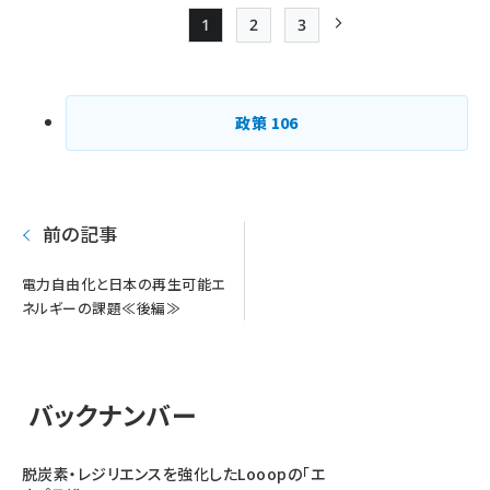
1
2
3
Page
Page
Page
次ページ
ペー
ジ
政策
106
送
り
前の記事
電力自由化と日本の再生可能エ
ネルギーの課題≪後編≫
バックナンバー
脱炭素・レジリエンスを強化したLooopの「エ