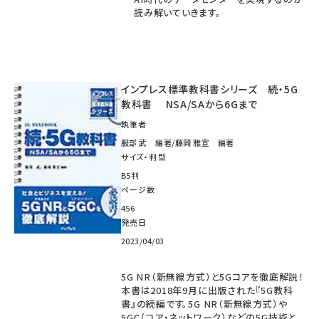
読み解いていきます。
インプレス標準教科書シリーズ 続・5G
教科書 NSA/SAから6Gまで
執筆者
服部 武 編著/藤岡 雅宣 編著
サイズ・判型
B5判
ページ数
456
発売日
2023/04/03
5G NR（新無線方式）と5Gコアを徹底解説！
本書は2018年9月に出版された『5G教科
書』の続編です。5G NR（新無線方式）や
5GC（コア・ネットワーク）などの5G技術と