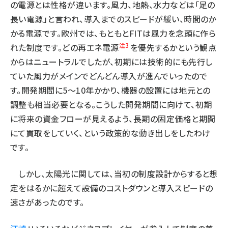
の電源とは性格が違います。風力、地熱、水力などは「足の
長い電源」と言われ、導入までのスピードが緩い、時間のか
かる電源です。欧州では、もともとFITは風力を念頭に作ら
注3
れた制度です。どの再エネ電源
を優先するかという観点
からはニュートラルでしたが、初期には技術的にも先行し
ていた風力がメインでどんどん導入が進んでいったので
す。開発期間に5〜10年かかり、機器の設置には地元との
調整も相当必要となる。こうした開発期間に向けて、初期
に将来の資金フローが見えるよう、長期の固定価格と期間
にて買取をしていく、という政策的な動き出しをしたわけ
です。
しかし、太陽光に関しては、当初の制度設計からすると想
定をはるかに超えて設備のコストダウンと導入スピードの
速さがあったのです。