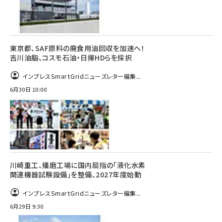
東京都、SAF原料の廃食用油回収を加速へ！
吉川油脂、コスモ石油・日揮HDらを採択
インプレスSmartGridニューズレター編集...
6月30日 10:00
川崎重工、播磨工場に国内屈指の「液化水素
関連機器試験設備」を整備、2027年度始動
インプレスSmartGridニューズレター編集...
6月29日 9:30