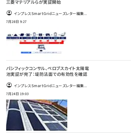
三菱マテリアルらが実証開始
インプレスSmartGridニューズレター編集...
7月28日 9:27
パシフィックコンサル、ペロブスカイト太陽電
池実証が完了：堤防法面での有効性を確認
インプレスSmartGridニューズレター編集...
7月24日 19:03