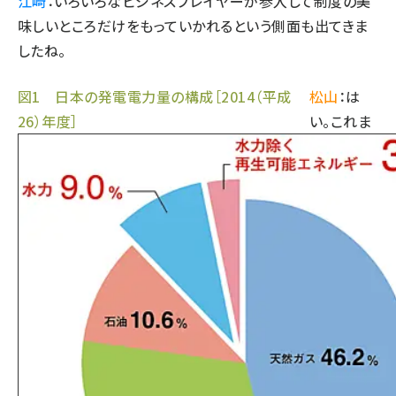
江崎
：いろいろなビジネスプレイヤーが参入して制度の美
味しいところだけをもっていかれるという側面も出てきま
したね。
図1 日本の発電電力量の構成［2014（平成
松山
：は
26）年度］
い。これま
でのFITで
は、そのよ
うな問題
が生じまし
た。これは
日本だけ
ではなく世
界中で同
様な事態
に苦しんで
いて、2010