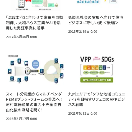
「温度変化に合わせて家電を自動
低炭素社会の実現へ向けて住宅
制御」、大和ハウス工業がAIを活
ビジネスに新しい波 ＜後編＞
用した実証事業に着手
2018年2月9日 0:00
2017年5月30日 0:00
スマート分電盤からマルチベンダ
九州エリアで「タフな地域コミュニ
HEMSプラットフォームの普及へ！
ティ」を目指すリフェコのVPPビジ
河村電器産業の電力小売全面自
ネス戦略
由化後の戦略を聞く！
2021年5月2日 0:00
2016年3月17日 0:00