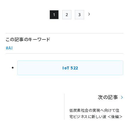
1
2
3
Page
Page
Page
次ページ
ペー
ジ
この記事のキーワード
送
#AI
り
IoT
522
次の記事
低炭素社会の実現へ向けて住
宅ビジネスに新しい波 ＜後編＞