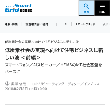
メ
スマートグリッドフォーラム
イ
検索
MENU
ン
コ
連載・特集
調査報告書／書籍
|
AI
スマートグリッド
脱炭
ン
テ
低炭素社会の実現へ向けて住宅ビジネスに新しい波
ン
低炭素社会の実現へ向けて住宅ビジネスに新
ツ
蓄電池 (409)
しい波 ＜前編＞
に
スマートフォン／AIスピーカー／HEMSのIoT社会基盤を
新井 (365)
移
ベースに
動
ペロブスカイト (345)
新井宏征 (301)
奥瀬 俊哉 コントリビューティングエディター／インプレス
2018年2月8日 (木曜) 0:00
SmartGridニューズレター編集部
ngn (285)
大串 (226)
aitras (192)