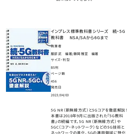
インプレス標準教科書シリーズ 続・5G
教科書 NSA/SAから6Gまで
執筆者
服部 武 編著/藤岡 雅宣 編著
サイズ・判型
B5判
ページ数
456
発売日
2023/04/03
5G NR（新無線方式）と5Gコアを徹底解説！
本書は2018年9月に出版された『5G教科
書』の続編です。5G NR（新無線方式）や
5GC（コア・ネットワーク）などの5G技術と
ネットワークの進化、5Gの適用領域に特化