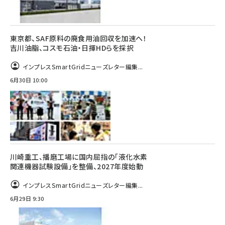
東京都、SAF原料の廃食用油回収を加速へ！
吉川油脂、コスモ石油・日揮HDらを採択
インプレスSmartGridニューズレター編集...
6月30日 10:00
川崎重工、播磨工場に国内屈指の「液化水素
関連機器試験設備」を整備、2027年度始動
インプレスSmartGridニューズレター編集...
6月29日 9:30