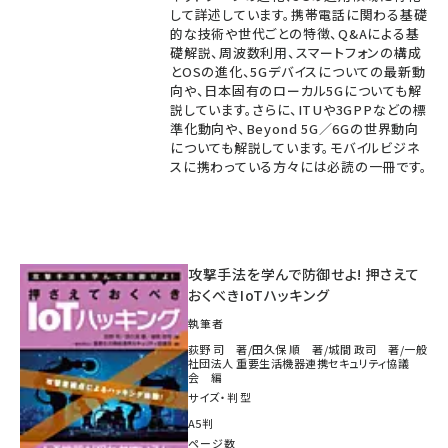
して詳述しています。携帯電話に関わる基礎
的な技術や世代ごとの特徴、Q&Aによる基
礎解説、周波数利用、スマートフォンの構成
とOSの進化、5Gデバイスについての最新動
向や、日本固有のローカル5Gについても解
説しています。さらに、ITUや3GPPなどの標
準化動向や、Beyond 5G／6Gの世界動向
についても解説しています。モバイルビジネ
スに携わっている方々には必読の一冊です。
攻撃手法を学んで防御せよ! 押さえて
おくべきIoTハッキング
執筆者
荻野 司 著/田久保 順 著/城間 政司 著/一般
社団法人 重要生活機器連携セキュリティ協議
会 編
サイズ・判型
A5判
ページ数