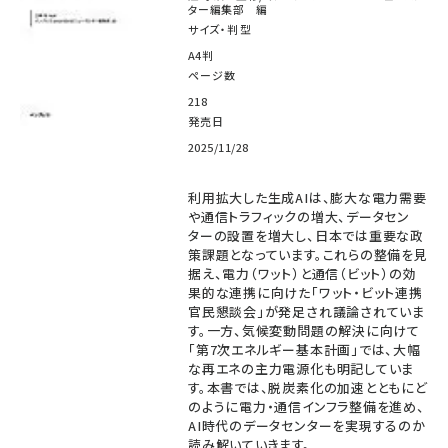
ター編集部 編
サイズ・判型
A4判
ページ数
218
発売日
2025/11/28
利用拡大した生成AIは、膨大な電力需要
や通信トラフィックの増大、データセン
ターの設置を増大し、日本では重要な政
策課題となっています。これらの整備を見
据え、電力（ワット）と通信（ビット）の効
果的な連携に向けた「ワット・ビット連携
官民懇談会」が発足され議論されていま
す。一方、気候変動問題の解決に向けて
「第7次エネルギー基本計画」では、大幅
な再エネの主力電源化も明記していま
す。本書では、脱炭素化の加速とともにど
のように電力・通信インフラ整備を進め、
AI時代のデータセンターを実現するのか
読み解いていきます。