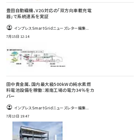
豊田自動織機、V2G対応の「双方向車載充電
器」で系統連系を実証
インプレスSmartGridニューズレター編集...
7月15日 12:14
田中貴金属、国内最大級500kWの純水素燃
料電池設備を稼働：湘南工場の電力34％をカ
バー
インプレスSmartGridニューズレター編集...
7月13日 19:47