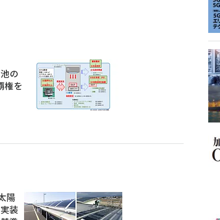
電池の
覇権を
ト太陽
 実装