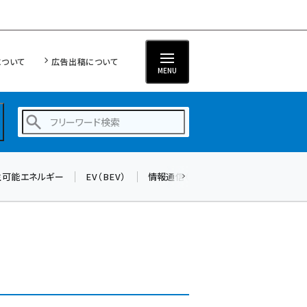
について
広告出稿について
MENU
生可能エネルギー
EV（BEV）
情報通信（ICT）
標準化
サイバ
蓄電池 (409)
新井 (365)
ペロブスカイト (345)
新井宏征 (301)
ngn (285)