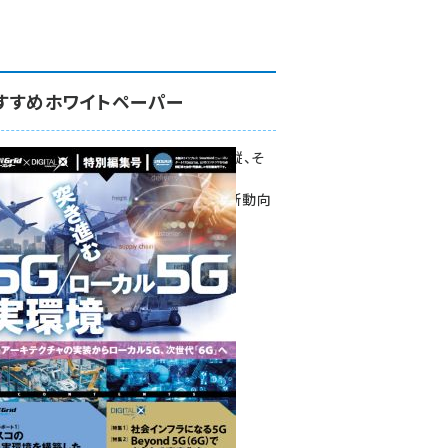
すすめホワイトペーパー
環境対策、建機の遠隔操縦、そ
して医療。
次世代通信規格「5G」最新動向
をこの1冊で学ぶ
SmartGrid ニューズレター ×
DIGITAL X 特別編集号 2022
Summer