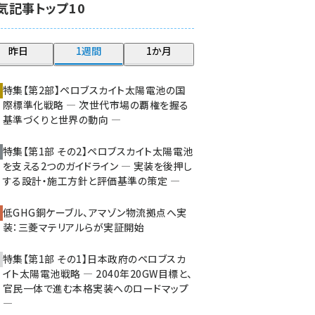
気記事トップ10
大串 (226)
aitras (192)
昨日
1週間
1か月
タンデム (154)
特集【第2部】ペロブスカイト太陽電池の国
際標準化戦略 ― 次世代市場の覇権を握る
基準づくりと世界の動向 ―
特集【第1部 その2】ペロブスカイト太陽電池
を支える2つのガイドライン ― 実装を後押し
する設計・施工方針と評価基準の策定 ―
低GHG銅ケーブル、アマゾン物流拠点へ実
装：三菱マテリアルらが実証開始
特集【第1部 その1】日本政府のペロブスカ
イト太陽電池戦略 ― 2040年20GW目標と、
官民一体で進む本格実装へのロードマップ
―