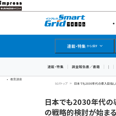
メ
イ
エネルギー
スマートグ
ン
IoT・AI
コ
製品導入
ン
Web担当者
EC担当者
テ
連載・特集
から探す
企業IT
ン
ソフト開発
DCクラウド
ツ
連載・特集
調査報告書／書籍
|
研究・調査
に
ドローン
移
教育講座
SGFトップ
日本でも2030年代の導入目指しB
動
パ
日本でも2030年代の導
ン
の戦略的検討が始ま
く