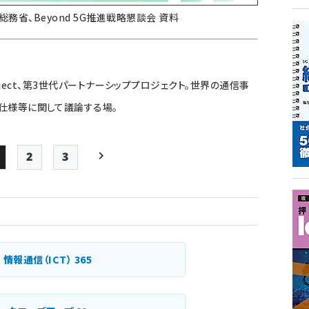
、総務省、Beyond 5G推進戦略懇談会 資料
ship Project、第3世代パートナーシッププロジェクト。世界の通信事
仕様等に関して議論する場。
2
3
Page
Page
Page
次ページ
ペー
ジ
送
り
情報通信（ICT）
365