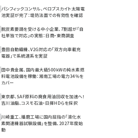
パシフィックコンサル、ペロブスカイト太陽電
池実証が完了：堤防法面での有効性を確認
脱炭素要請を受ける中小企業、7割超が「自
社単独で対応」の実態：日商・東商調査
豊田自動織機、V2G対応の「双方向車載充
電器」で系統連系を実証
田中貴金属、国内最大級500kWの純水素燃
料電池設備を稼働：湘南工場の電力34％を
カバー
東京都、SAF原料の廃食用油回収を加速へ！
吉川油脂、コスモ石油・日揮HDらを採択
川崎重工、播磨工場に国内屈指の「液化水
素関連機器試験設備」を整備、2027年度始
動