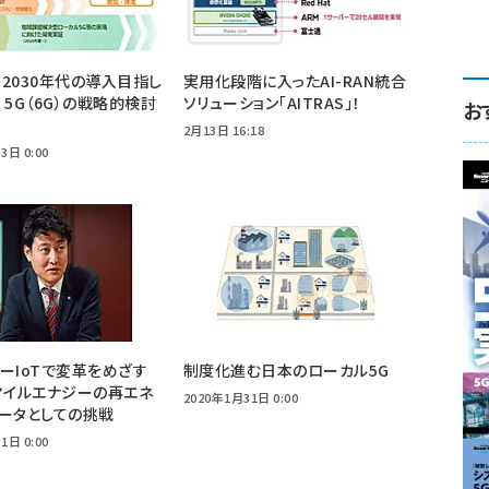
2030年代の導入目指し
実用化段階に入ったAI-RAN統合
d 5G（6G）の戦略的検討
ソリューション「AITRAS」！
お
る
2月13日 16:18
3日 0:00
ーIoTで変革をめざす
制度化進む日本のローカル5G
マイルエナジーの再エネ
2020年1月31日 0:00
ータとしての挑戦
1日 0:00