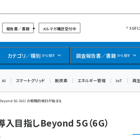
リッドフォーラム
SGF
報告書／書籍
メルマガ購読受付中
カテゴリ／種別
調査報告書／書籍
から探す
から探す
AI
スマートグリッド
脱炭素
エネルギー管理
IoT
再
eyond 5G（6G）の戦略的検討が始まる
入目指しBeyond 5G（6G）
る