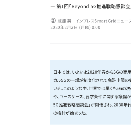
― 第1回「Beyond 5G推進戦略懇談
ず
威能 契 インプレスSmartGridニュ
2020年2月3日 (月曜) 0:00
日本では、いよいよ2020年春から5Gの商
カル5Gの一部が制度化されて免許申請の
いる。このような中、世界では早くも5Gの次の
や、ユースケース、要求条件に関する議論が始ま
5G推進戦略懇談会」が開催され、2030年
の検討が始まった。