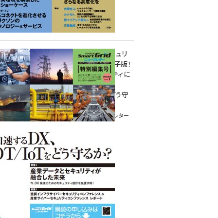
重要インフラサイバーセキュリ
ティコンファレンス特別電子版！
― 産業サイバーセキュリティに
関わる全ての方へ！ ―
加速するDX、OT/IoTをどう守
るか？
インプレス SmartGridニューズレター
特別編集号 2022 Vol.1