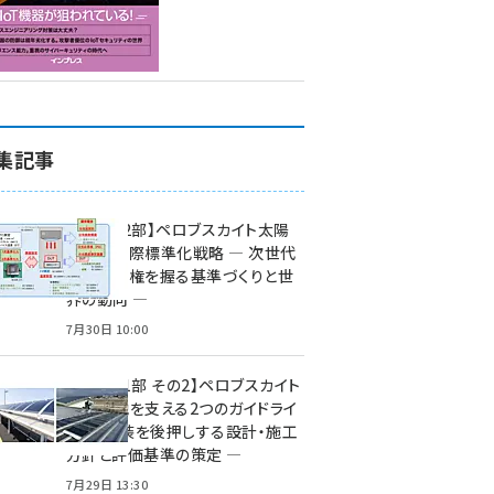
集記事
特集【第2部】ペロブスカイト太陽
電池の国際標準化戦略 ― 次世代
市場の覇権を握る基準づくりと世
界の動向 ―
7月30日 10:00
特集【第1部 その2】ペロブスカイト
太陽電池を支える2つのガイドライ
ン ― 実装を後押しする設計・施工
方針と評価基準の策定 ―
7月29日 13:30