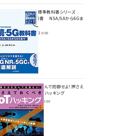
インプレス標準教科書シリーズ
続・5G教科書 NSA/SAから6Gま
で
2023年4月3日 0:00
攻撃手法を学んで防御せよ! 押さえ
ておくべきIoTハッキング
2022年6月14日 0:00