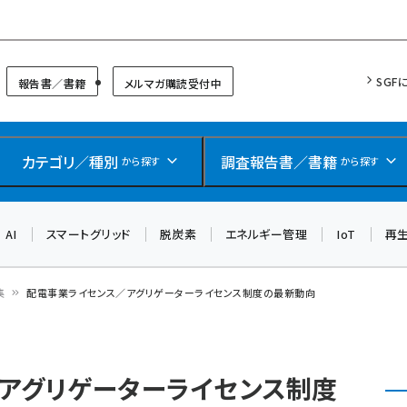
リッドフォーラム
SGF
報告書／書籍
メルマガ購読受付中
カテゴリ／種別
調査報告書／書籍
から探す
から探す
AI
スマートグリッド
脱炭素
エネルギー管理
IoT
再
集
配電事業ライセンス／アグリゲーターライセンス制度の最新動向
アグリゲーターライセンス制度