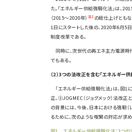
た。「エネルギー供給強靱化法」は、20
注2
（2015～2020年）
の総仕上げともなっ
1日にスタートした後の、2020年6月
制度改革である。
同時に、次世代の再エネ主力電源時代
でもある。
〔2〕3つの法改正を含む「エネルギー供
「エネルギー供給強靱化法」は、図1
正、③JOGMEC（ジョグメック）法改
の背景には、今後、日本における強靭（
るために、次のような喫緊の対応が求め
図1 エネルギー供給強靱化法：3つ