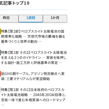
気記事トップ10
大串 (222)
aitras (185)
昨日
1週間
1か月
タンデム (149)
特集【第2部】ペロブスカイト太陽電池の国
際標準化戦略 ― 次世代市場の覇権を握る
基準づくりと世界の動向 ―
特集【第1部 その2】ペロブスカイト太陽電池
を支える2つのガイドライン ― 実装を後押し
する設計・施工方針と評価基準の策定 ―
低GHG銅ケーブル、アマゾン物流拠点へ実
装：三菱マテリアルらが実証開始
特集【第1部 その1】日本政府のペロブスカ
イト太陽電池戦略 ― 2040年20GW目標と、
官民一体で進む本格実装へのロードマップ
―