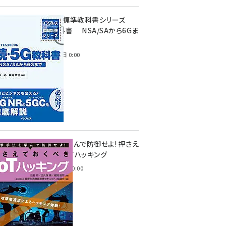
インプレス標準教科書シリーズ
続・5G教科書 NSA/SAから6Gま
で
2023年4月3日 0:00
攻撃手法を学んで防御せよ! 押さえ
ておくべきIoTハッキング
2022年6月14日 0:00