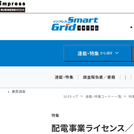
メ
イ
エネルギー
スマートグ
ン
IoT・AI
コ
製品導入
ン
Web担当者
EC担当者
テ
連載・特集
から探す
企業IT
ン
ソフト開発
DCクラウド
ツ
連載・特集
調査報告書／書籍
|
研究・調査
に
ドローン
移
教育講座
SGFトップ
連載・特集コーナー一覧
特
動
パ
特集
ン
配電事業ライセンス／
く