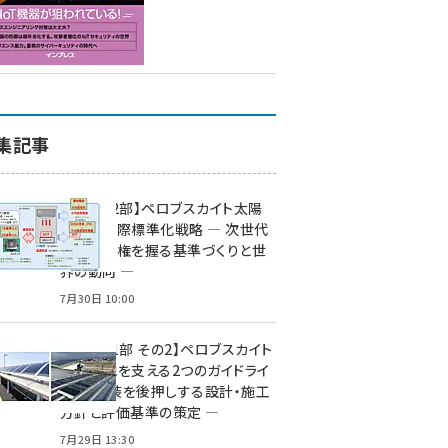
集記事
特集【第2部】ペロブスカイト太陽
電池の国際標準化戦略 ― 次世代
市場の覇権を握る基準づくりと世
界の動向 ―
7月30日 10:00
特集【第1部 その2】ペロブスカイト
太陽電池を支える2つのガイドライ
ン ― 実装を後押しする設計・施工
方針と評価基準の策定 ―
7月29日 13:30