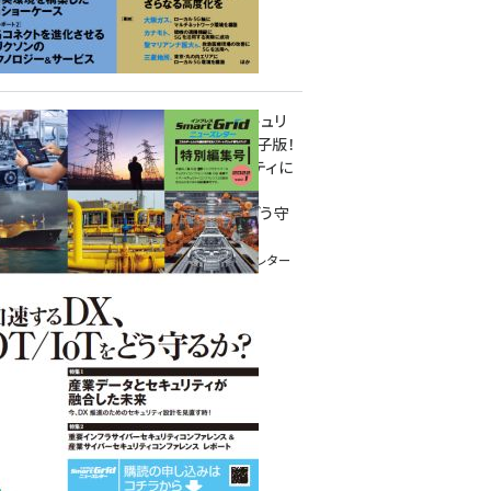
重要インフラサイバーセキュリ
ティコンファレンス特別電子版！
― 産業サイバーセキュリティに
関わる全ての方へ！ ―
加速するDX、OT/IoTをどう守
るか？
インプレス SmartGridニューズレター
特別編集号 2022 Vol.1