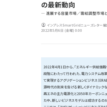
の最新動向
ず
― 進展する容量市場／需給調整市場とE
インプレスSmartGridニューズレター
2022年5月6日 (金曜) 0:00
2022年4月1日から、「エネルギー供給強
段階にわたって行われた、電力システム改革（2
て実現するアグリゲーションビジネス（ER
源時代の到来を告げる新しくダイナミック
再エネの主力電源化と2050年カーボンニ
た中、新しいビジネスモデルは成功するのか
ここでは、「アグリゲーションビジネス（ER