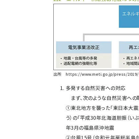
出所
https://www.meti.go.jp/press/2019
多発する自然災害への対応
まず、次のような自然災害への
①東北地方を襲った「東日本大震災
う）の「平成30年北海道胆振（いぶり
年3月の福島県沖地震
②台風15号（令和元年房総半島台