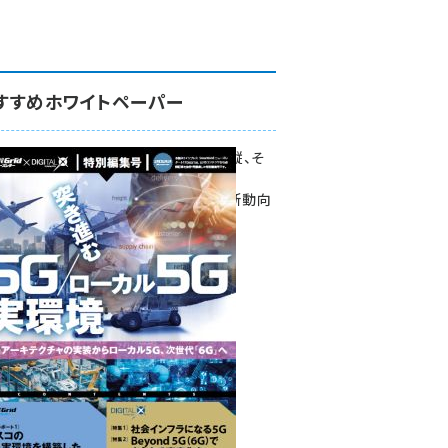
すすめホワイトペーパー
環境対策、建機の遠隔操縦、そ
して医療。
次世代通信規格「5G」最新動向
をこの1冊で学ぶ
SmartGrid ニューズレター ×
DIGITAL X 特別編集号 2022
Summer