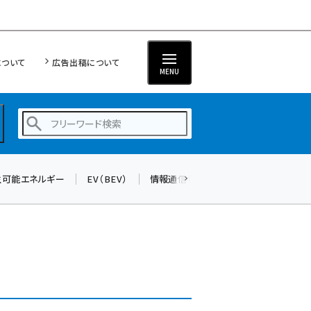
について
広告出稿について
MENU
生可能エネルギー
EV（BEV）
情報通信（ICT）
標準化
サイバ
蓄電池 (401)
新井 (358)
ペロブスカイト (337)
新井宏征 (294)
ngn (279)