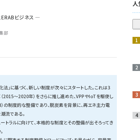
人
RABビジネス ―
編集部
靱化法」に基づく、新しい制度が次々にスタートした。これは3
015～2020年）をさらに推し進めた、VPPやIoTを駆使し
AB）の制度的な整備であり、脱炭素を背景に、再エネ主力電
な潮流である。
ュートラルに向けて、本格的な制度とその整備が出そろってき
。
AB）に関連する制度整備とロードマップ」を見ながら、容量市