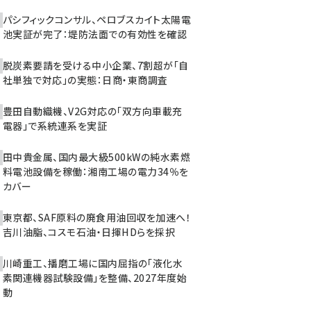
パシフィックコンサル、ペロブスカイト太陽電
池実証が完了：堤防法面での有効性を確認
脱炭素要請を受ける中小企業、7割超が「自
社単独で対応」の実態：日商・東商調査
豊田自動織機、V2G対応の「双方向車載充
電器」で系統連系を実証
田中貴金属、国内最大級500kWの純水素燃
料電池設備を稼働：湘南工場の電力34％を
カバー
東京都、SAF原料の廃食用油回収を加速へ！
吉川油脂、コスモ石油・日揮HDらを採択
川崎重工、播磨工場に国内屈指の「液化水
素関連機器試験設備」を整備、2027年度始
動