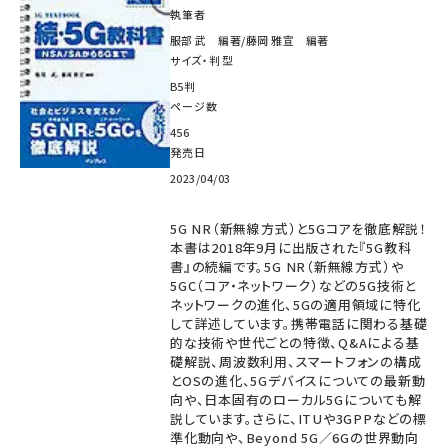
執筆者
服部 武 編著/藤岡 雅宣 編著
サイズ・判型
B5判
ページ数
456
発売日
2023/04/03
5G NR（新無線方式）と5Gコアを徹底解説！
本書は2018年9月に出版された『5G教科
書』の続編です。5G NR（新無線方式）や
5GC（コア・ネットワーク）などの5G技術と
ネットワークの進化、5Gの適用領域に特化
して詳述しています。携帯電話に関わる基礎
的な技術や世代ごとの特徴、Q&Aによる基
礎解説、周波数利用、スマートフォンの構成
とOSの進化、5Gデバイスについての最新動
向や、日本固有のローカル5Gについても解
説しています。さらに、ITUや3GPPなどの標
準化動向や、Beyond 5G／6Gの世界動向