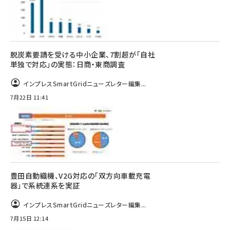
脱炭素要請を受ける中小企業、7割超が「自社
単独で対応」の実態：日商・東商調査
インプレスSmartGridニューズレター編集...
7月22日 11:41
豊田自動織機、V2G対応の「双方向車載充電
器」で系統連系を実証
インプレスSmartGridニューズレター編集...
7月15日 12:14