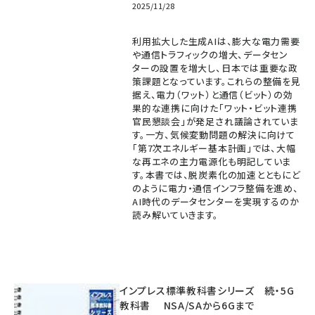
2025/11/28
利用拡大した生成AIは、膨大な電力需要
や通信トラフィックの増大、データセン
ターの設置を増大し、日本では重要な政
策課題となっています。これらの整備を見
据え、電力（ワット）と通信（ビット）の効
果的な連携に向けた「ワット・ビット連携
官民懇談会」が発足され議論されていま
す。一方、気候変動問題の解決に向けて
「第7次エネルギー基本計画」では、大幅
な再エネの主力電源化も明記していま
す。本書では、脱炭素化の加速とともにど
のように電力・通信インフラ整備を進め、
AI時代のデータセンターを実現するのか
読み解いていきます。
インプレス標準教科書シリーズ 続・5G
教科書 NSA/SAから6Gまで