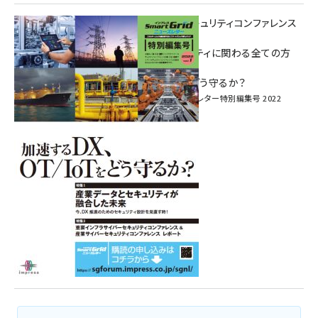
重要インフラサイバーセキュリティコンファレンス
特別電子版！
― 産業サイバーセキュリティに関わる全ての方
へ！ ―
加速するDX、OT/IoTをどう守るか？
インプレス SmartGridニューズレター特別編集号 2022
Vol.1