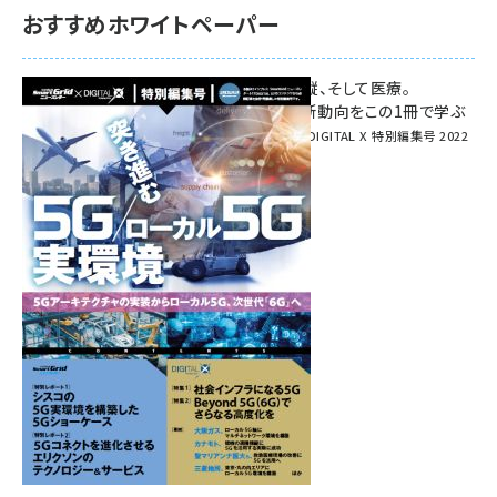
おすすめホワイトペーパー
環境対策、建機の遠隔操縦、そして医療。
次世代通信規格「5G」最新動向をこの1冊で学ぶ
SmartGrid ニューズレター × DIGITAL X 特別編集号 2022
Summer