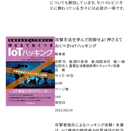
についても解説しています。モバイルビジネ
スに携わっている方々には必読の一冊です。
攻撃手法を学んで防御せよ! 押さえて
おくべきIoTハッキング
執筆者
荻野 司 著/田久保 順 著/城間 政司 著/一般
社団法人 重要生活機器連携セキュリティ協議
会 編
サイズ・判型
A5判
ページ数
144
発売日
2022/06/14
攻撃者視点によるハッキング体験！ 本書
は、IoT機器の開発者や品質保証の担当