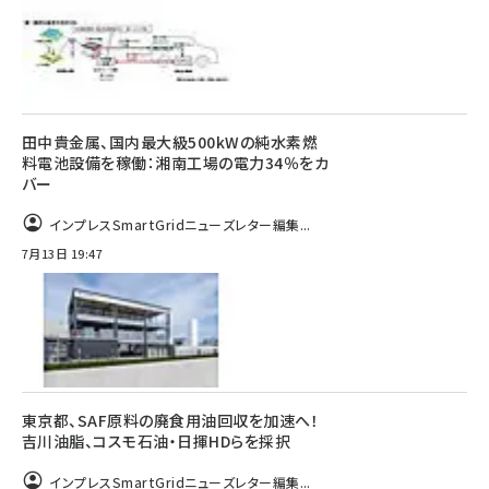
田中貴金属、国内最大級500kWの純水素燃
料電池設備を稼働：湘南工場の電力34％をカ
バー
インプレスSmartGridニューズレター編集...
7月13日 19:47
東京都、SAF原料の廃食用油回収を加速へ！
吉川油脂、コスモ石油・日揮HDらを採択
インプレスSmartGridニューズレター編集...