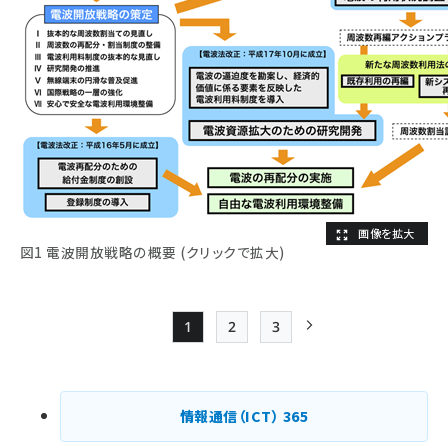
図1 電波開放戦略の概要 (クリックで拡大)
1
2
3
Page
Page
Page
次ページ
ペー
ジ
情報通信（ICT）
365
送