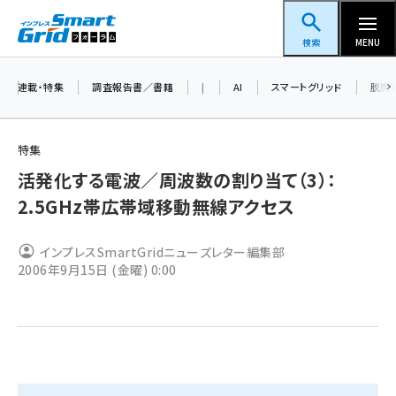
メ
スマートグリッドフォーラム
イ
検索
MENU
ン
コ
連載・特集
調査報告書／書籍
|
AI
スマートグリッド
脱炭
ン
テ
特集
ン
活発化する電波／周波数の割り当て（3）：
ツ
蓄電池 (416)
2.5GHz帯広帯域移動無線アクセス
に
新井 (371)
移
インプレスSmartGridニューズレター編集部
動
ペロブスカイト (353)
2006年9月15日 (金曜) 0:00
新井宏征 (313)
ngn (294)
大串 (234)
aitras (200)