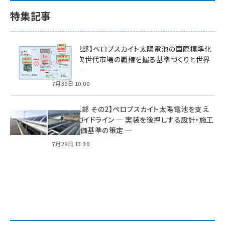
特集記事
特集【第2部】ペロブスカイト太陽電池の国際標準化
戦略 ― 次世代市場の覇権を握る基準づくりと世界
の動向 ―
7月30日 10:00
特集【第1部 その2】ペロブスカイト太陽電池を支え
る2つのガイドライン ― 実装を後押しする設計・施工
方針と評価基準の策定 ―
7月29日 13:30