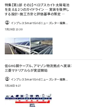
特集【第1部 その2】ペロブスカイト太陽電池
を支える2つのガイドライン ― 実装を後押し
する設計・施工方針と評価基準の策定 ―
インプレスSmartGridニューズレター編集...
7月29日 13:30
低GHG銅ケーブル、アマゾン物流拠点へ実装：
三菱マテリアルらが実証開始
インプレスSmartGridニューズレター編集...
7月28日 9:27