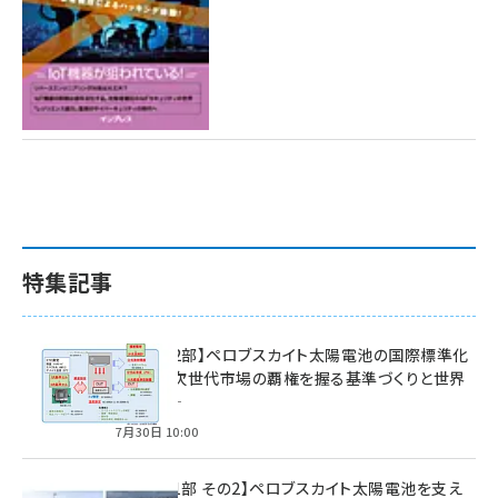
特集記事
特集【第2部】ペロブスカイト太陽電池の国際標準化
戦略 ― 次世代市場の覇権を握る基準づくりと世界
の動向 ―
7月30日 10:00
特集【第1部 その2】ペロブスカイト太陽電池を支え