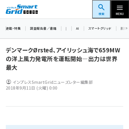
メ
スマートグリッドフォーラム
イ
検索
MENU
ン
コ
連載・特集
調査報告書／書籍
|
AI
スマートグリッド
脱炭
ン
テ
デンマークØrsted、アイリッシュ海で659MW
ン
の洋上風力発電所を運転開始―出力は世界
ツ
蓄電池 (401)
最大
に
新井 (358)
移
インプレスSmartGridニューズレター編集部
動
ペロブスカイト (337)
2018年9月11日 (火曜) 0:00
新井宏征 (294)
ngn (279)
大串 (222)
aitras (185)