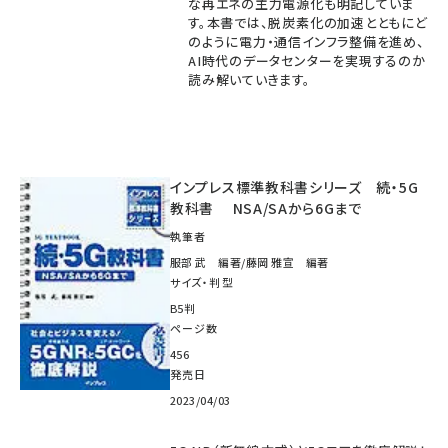
な再エネの主力電源化も明記していま
す。本書では、脱炭素化の加速とともにど
のように電力・通信インフラ整備を進め、
AI時代のデータセンターを実現するのか
読み解いていきます。
インプレス標準教科書シリーズ 続・5G
教科書 NSA/SAから6Gまで
執筆者
服部 武 編著/藤岡 雅宣 編著
サイズ・判型
B5判
ページ数
456
発売日
2023/04/03