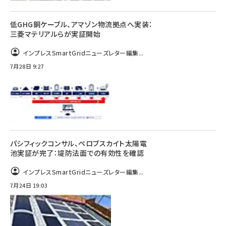
低GHG銅ケーブル、アマゾン物流拠点へ実装：
三菱マテリアルらが実証開始
インプレスSmartGridニューズレター編集...
7月28日 9:27
パシフィックコンサル、ペロブスカイト太陽電
池実証が完了：堤防法面での有効性を確認
インプレスSmartGridニューズレター編集...
7月24日 19:03