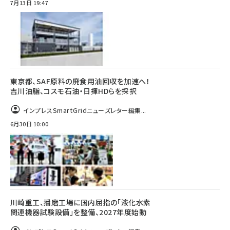
7月13日 19:47
東京都、SAF原料の廃食用油回収を加速へ！
吉川油脂、コスモ石油・日揮HDらを採択
インプレスSmartGridニューズレター編集...
6月30日 10:00
川崎重工、播磨工場に国内屈指の「液化水素
関連機器試験設備」を整備、2027年度始動