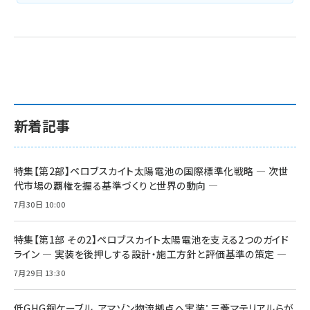
新着記事
特集【第2部】ペロブスカイト太陽電池の国際標準化戦略 ― 次世
代市場の覇権を握る基準づくりと世界の動向 ―
7月30日 10:00
特集【第1部 その2】ペロブスカイト太陽電池を支える2つのガイド
ライン ― 実装を後押しする設計・施工方針と評価基準の策定 ―
7月29日 13:30
低GHG銅ケーブル、アマゾン物流拠点へ実装：三菱マテリアルらが