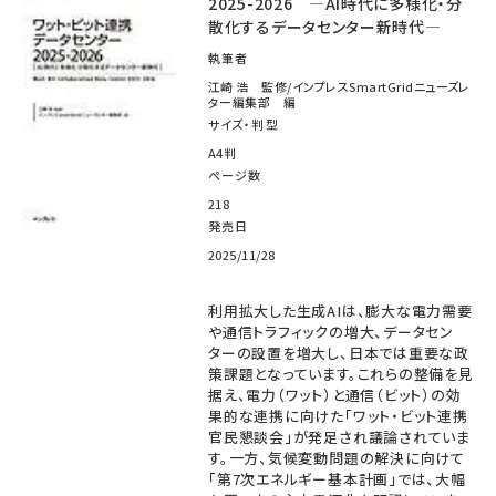
2025-2026 ―AI時代に多様化・分
散化するデータセンター新時代―
執筆者
江崎 浩 監修/インプレスSmartGridニューズレ
ター編集部 編
サイズ・判型
A4判
ページ数
218
発売日
2025/11/28
利用拡大した生成AIは、膨大な電力需要
や通信トラフィックの増大、データセン
ターの設置を増大し、日本では重要な政
策課題となっています。これらの整備を見
据え、電力（ワット）と通信（ビット）の効
果的な連携に向けた「ワット・ビット連携
官民懇談会」が発足され議論されていま
す。一方、気候変動問題の解決に向けて
「第7次エネルギー基本計画」では、大幅