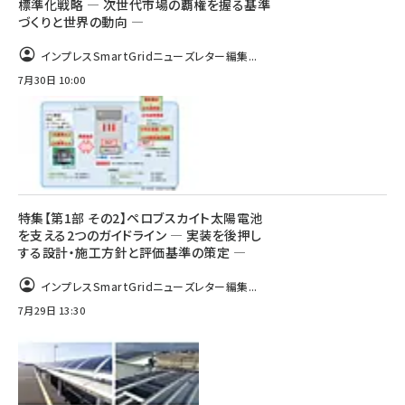
標準化戦略 ― 次世代市場の覇権を握る基準
づくりと世界の動向 ―
インプレスSmartGridニューズレター編集...
7月30日 10:00
特集【第1部 その2】ペロブスカイト太陽電池
を支える2つのガイドライン ― 実装を後押し
する設計・施工方針と評価基準の策定 ―
インプレスSmartGridニューズレター編集...
7月29日 13:30