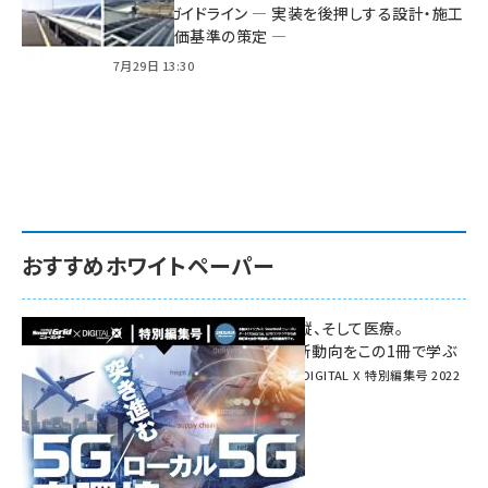
る2つのガイドライン ― 実装を後押しする設計・施工
方針と評価基準の策定 ―
7月29日 13:30
おすすめホワイトペーパー
環境対策、建機の遠隔操縦、そして医療。
次世代通信規格「5G」最新動向をこの1冊で学ぶ
SmartGrid ニューズレター × DIGITAL X 特別編集号 2022
Summer