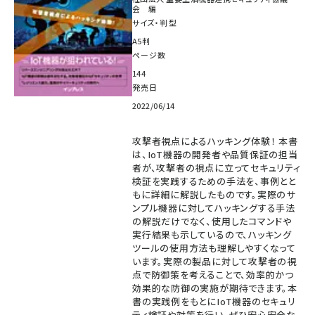
会 編
サイズ・判型
A5判
ページ数
144
発売日
2022/06/14
攻撃者視点によるハッキング体験！ 本書
は、IoT機器の開発者や品質保証の担当
者が、攻撃者の視点に立ってセキュリティ
検証を実践するための手法を、事例とと
もに詳細に解説したものです。実際のサ
ンプル機器に対してハッキングする手法
の解説だけでなく、使用したコマンドや
実行結果も示しているので、ハッキング
ツールの使用方法も理解しやすくなって
います。実際の製品に対して攻撃者の視
点で防御策を考えることで、効率的かつ
効果的な防御の実施が期待できます。本
書の実践例をもとにIoT機器のセキュリ
ティ検証や対策を行い、ぜひ安心安全な