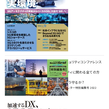
重要インフラサイバーセキュリティコンファレンス
特別電子版！
― 産業サイバーセキュリティに関わる全ての方
へ！ ―
加速するDX、OT/IoTをどう守るか？
インプレス SmartGridニューズレター特別編集号 2022
Vol.1