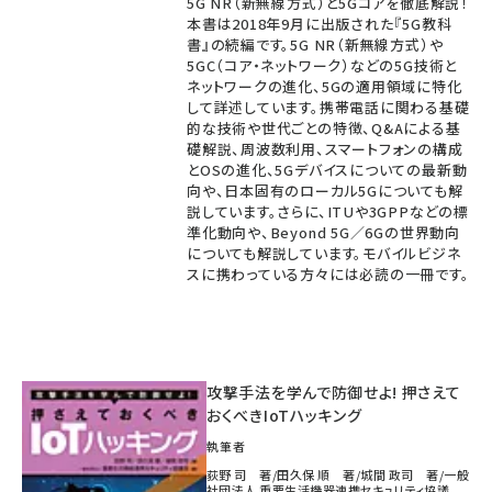
5G NR（新無線方式）と5Gコアを徹底解説！
本書は2018年9月に出版された『5G教科
書』の続編です。5G NR（新無線方式）や
5GC（コア・ネットワーク）などの5G技術と
ネットワークの進化、5Gの適用領域に特化
して詳述しています。携帯電話に関わる基礎
的な技術や世代ごとの特徴、Q&Aによる基
礎解説、周波数利用、スマートフォンの構成
とOSの進化、5Gデバイスについての最新動
向や、日本固有のローカル5Gについても解
説しています。さらに、ITUや3GPPなどの標
準化動向や、Beyond 5G／6Gの世界動向
についても解説しています。モバイルビジネ
スに携わっている方々には必読の一冊です。
攻撃手法を学んで防御せよ! 押さえて
おくべきIoTハッキング
執筆者
荻野 司 著/田久保 順 著/城間 政司 著/一般
社団法人 重要生活機器連携セキュリティ協議