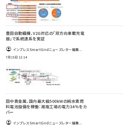
豊田自動織機、V2G対応の「双方向車載充電
器」で系統連系を実証
インプレスSmartGridニューズレター編集...
7月15日 12:14
田中貴金属、国内最大級500kWの純水素燃
料電池設備を稼働：湘南工場の電力34％をカ
バー
インプレスSmartGridニューズレター編集...