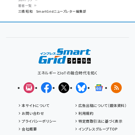
著者一覧
パ
三橋 昭和 SmartGridニューズレター編集部
ン
く
ず
エネルギーとIoTの融合時代を拓く
メルマガ
Facebook
X(エックス)
Bluesky
Googleニュ
RSS
本サイトについて
広告出稿について（媒体資料）
お問い合わせ
利用規約
プライバシーポリシー
特定商取引法に基づく表示
会社概要
インプレスグループTOP