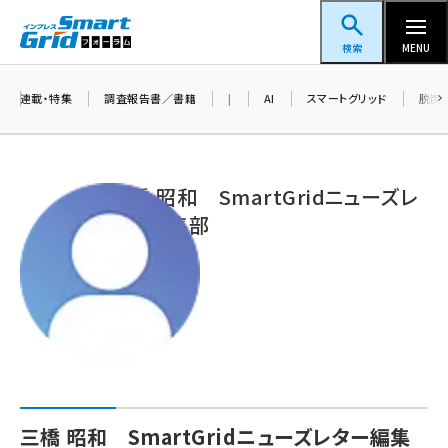
メ
スマートグリッドフォーラム
イ
検索
MENU
ン
コ
連載・特集
調査報告書／書籍
|
AI
スマートグリッド
脱炭
ン
テ
ン
三橋 昭和 SmartGridニューズレ
ツ
ター編集部
蓄電池 (390)
に
新井 (350)
移
動
ペロブスカイト (332)
新井宏征 (286)
ngn (272)
大串 (216)
三橋 昭和 SmartGridニューズレター編集
aitras (180)