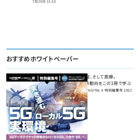
7月29日 13:30
おすすめホワイトペーパー
環境対策、建機の遠隔操縦、そして医療。
次世代通信規格「5G」最新動向をこの1冊で学ぶ
SmartGrid ニューズレター × DIGITAL X 特別編集号 2022
Summer