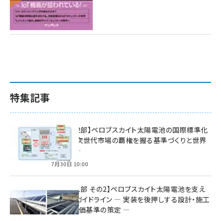
特集記事
特集【第2部】ペロブスカイト太陽電池の国際標準化
戦略 ― 次世代市場の覇権を握る基準づくりと世界
の動向 ―
7月30日 10:00
特集【第1部 その2】ペロブスカイト太陽電池を支え
る2つのガイドライン ― 実装を後押しする設計・施工
方針と評価基準の策定 ―