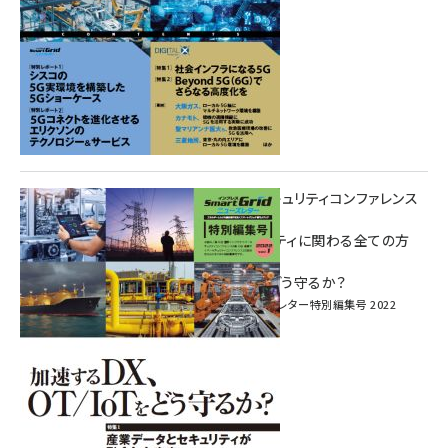
重要インフラサイバーセキュリティコンファレンス
特別電子版！
― 産業サイバーセキュリティに関わる全ての方
へ！ ―
加速するDX、OT/IoTをどう守るか？
インプレス SmartGridニューズレター特別編集号 2022
Vol.1