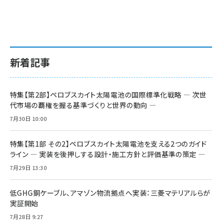
新着記事
特集【第2部】ペロブスカイト太陽電池の国際標準化戦略 ― 次世
代市場の覇権を握る基準づくりと世界の動向 ―
7月30日 10:00
特集【第1部 その2】ペロブスカイト太陽電池を支える2つのガイド
ライン ― 実装を後押しする設計・施工方針と評価基準の策定 ―
7月29日 13:30
低GHG銅ケーブル、アマゾン物流拠点へ実装：三菱マテリアルらが
実証開始
7月28日 9:27