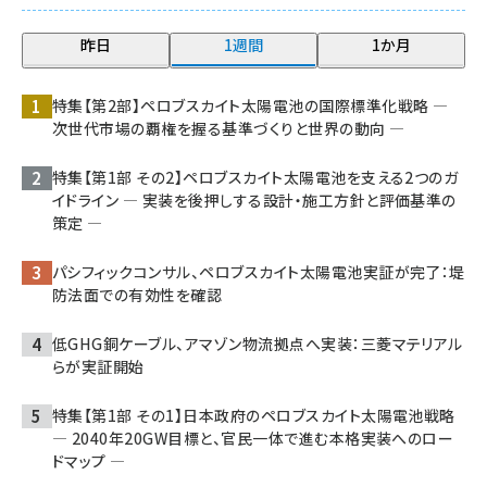
昨日
1週間
1か月
特集【第2部】ペロブスカイト太陽電池の国際標準化戦略 ―
次世代市場の覇権を握る基準づくりと世界の動向 ―
特集【第1部 その2】ペロブスカイト太陽電池を支える2つのガ
イドライン ― 実装を後押しする設計・施工方針と評価基準の
策定 ―
パシフィックコンサル、ペロブスカイト太陽電池実証が完了：堤
防法面での有効性を確認
低GHG銅ケーブル、アマゾン物流拠点へ実装：三菱マテリアル
らが実証開始
特集【第1部 その1】日本政府のペロブスカイト太陽電池戦略
― 2040年20GW目標と、官民一体で進む本格実装へのロー
ドマップ ―