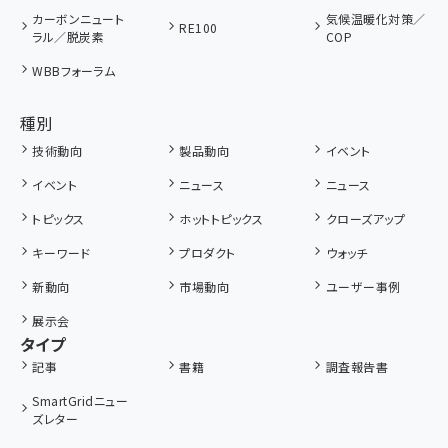
カーボンニュート
気候温暖化対策／
RE100
ラル／脱炭素
COP
WBBフォーラム
種別
技術動向
製品動向
イベント
イベント
ニュース
ニュース
トピックス
ホットトピックス
クローズアップ
キーワード
プロダクト
ウォッチ
新動向
市場動向
ユーザー事例
展示会
タイプ
記事
書籍
調査報告書
SmartGridニュー
ズレター