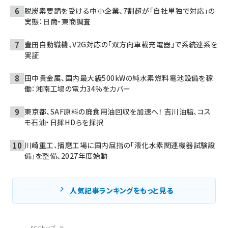
脱炭素要請を受ける中小企業、7割超が「自社単独で対応」の
実態：日商・東商調査
豊田自動織機、V2G対応の「双方向車載充電器」で系統連系を
実証
田中貴金属、国内最大級500kWの純水素燃料電池設備を稼
働：湘南工場の電力34％をカバー
東京都、SAF原料の廃食用油回収を加速へ！ 吉川油脂、コス
モ石油・日揮HDらを採択
川崎重工、播磨工場に国内屈指の「液化水素関連機器試験設
備」を整備、2027年度始動
人気記事ランキングをもっと見る
SGFトップ