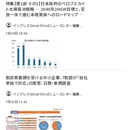
特集【第1部 その1】日本政府のペロブスカイ
ト太陽電池戦略 ― 2040年20GW目標と、官
民一体で進む本格実装へのロードマップ ―
インプレスSmartGridニューズレター編集...
7月24日 16:56
脱炭素要請を受ける中小企業、7割超が「自社
単独で対応」の実態：日商・東商調査
インプレスSmartGridニューズレター編集...
7月22日 11:41