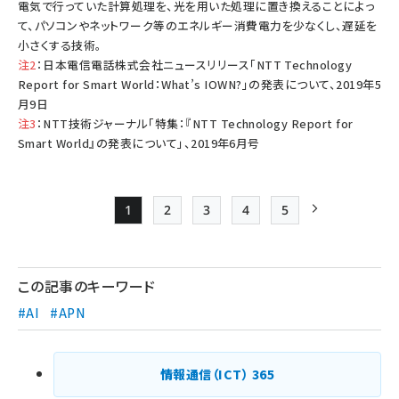
電気で行っていた計算処理を、光を用いた処理に置き換えることによっ
て、パソコンやネットワーク等のエネルギー消費電力を少なくし、遅延を
小さくする技術。
注2
：
日本電信電話株式会社ニュースリリース「NTT Technology
Report for Smart World：What’s IOWN?」の発表について、2019年5
月9日
注3
：
NTT技術ジャーナル「特集：『NTT Technology Report for
Smart World』の発表について」、2019年6月号
1
2
3
4
5
Page
Page
Page
Page
Page
次ページ
ペー
ジ
この記事のキーワード
送
#AI
#APN
り
情報通信（ICT）
365