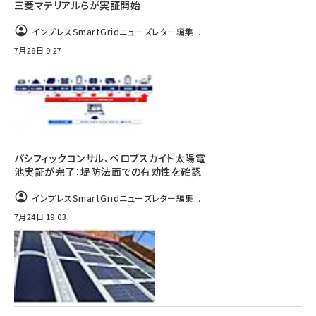
三菱マテリアルらが実証開始
インプレスSmartGridニューズレター編集...
7月28日 9:27
パシフィックコンサル、ペロブスカイト太陽電
池実証が完了：堤防法面での有効性を確認
インプレスSmartGridニューズレター編集...
7月24日 19:03