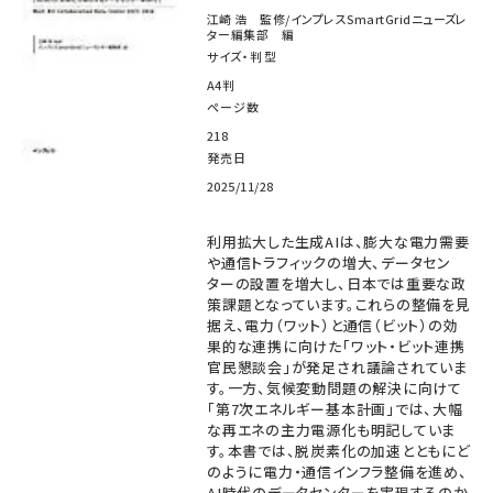
江崎 浩 監修/インプレスSmartGridニューズレ
ター編集部 編
サイズ・判型
A4判
ページ数
218
発売日
2025/11/28
利用拡大した生成AIは、膨大な電力需要
や通信トラフィックの増大、データセン
ターの設置を増大し、日本では重要な政
策課題となっています。これらの整備を見
据え、電力（ワット）と通信（ビット）の効
果的な連携に向けた「ワット・ビット連携
官民懇談会」が発足され議論されていま
す。一方、気候変動問題の解決に向けて
「第7次エネルギー基本計画」では、大幅
な再エネの主力電源化も明記していま
す。本書では、脱炭素化の加速とともにど
のように電力・通信インフラ整備を進め、
AI時代のデータセンターを実現するのか