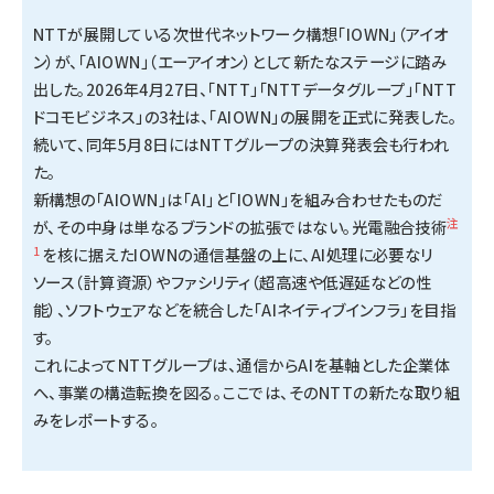
NTTが展開している次世代ネットワーク構想「IOWN」（アイオ
タンデム (145)
ン）が、「AIOWN」（エーアイオン）として新たなステージに踏み
出した。2026年4月27日、「NTT」「NTTデータグループ」「NTT
ドコモビジネス」の3社は、「AIOWN」の展開を正式に発表した。
続いて、同年5月8日にはNTTグループの決算発表会も行われ
た。
新構想の「AIOWN」は「AI」と「IOWN」を組み合わせたものだ
注
が、その中身は単なるブランドの拡張ではない。光電融合技術
1
を核に据えたIOWNの通信基盤の上に、AI処理に必要なリ
ソース（計算資源）やファシリティ（超高速や低遅延などの性
能）、ソフトウェアなどを統合した「AIネイティブインフラ」を目指
す。
これによってNTTグループは、通信からAIを基軸とした企業体
へ、事業の構造転換を図る。ここでは、そのNTTの新たな取り組
みをレポートする。