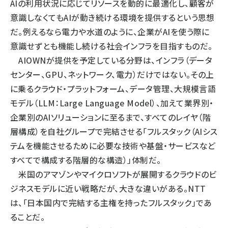
AIの利用状況に応じてリソースを動的に最適化し、顧客が
意識しなくてもAIが動き続ける環境を提供するという思想
だ。例えるなら電力や水道のように、企業がAIを使う際に
意識せずとも機能し続ける社会インフラを目指すものだ。
AIOWNが提供を予定している分野は、インフラ（データ
センター、GPU、ネットワーク、電力）だけではない。その上
に乗るクラウド・プラットフォーム、データ管理、大規模言語
モデル（LLM：Large Language Model）、加えて業界別・
企業別のAIソリューションに至るまで、すべてのレイヤ（階
層構成）を自社グループで完結させる「フルスタック（AIシス
テムを機能させるために必要な技術や基盤・サービスなど
すべてで構成する階層的な構造）」体制だ。
米国のアマゾンやマイクロソフトが展開するクラウドのビ
ジネスモデルに近い戦略だが、大きな違いがある。NTT
は、「日本国内で完結する主権を持ったフルスタック」であ
ることだ。