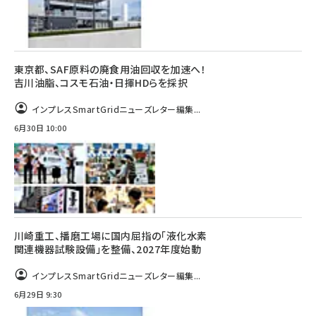
東京都、SAF原料の廃食用油回収を加速へ！
吉川油脂、コスモ石油・日揮HDらを採択
インプレスSmartGridニューズレター編集...
6月30日 10:00
川崎重工、播磨工場に国内屈指の「液化水素
関連機器試験設備」を整備、2027年度始動
インプレスSmartGridニューズレター編集...
6月29日 9:30