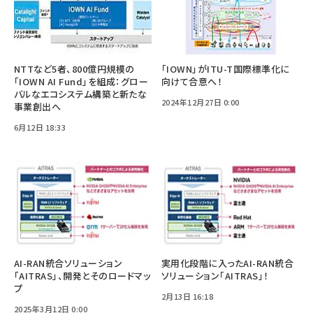
NTTなど5者、800億円規模の
「IOWN」がITU-T国際標準化に
「IOWN AI Fund」を組成：グロー
向けて合意へ！
バルなエコシステム構築と新たな
2024年12月27日 0:00
事業創出へ
6月12日 18:33
AI-RAN統合ソリューション
実用化段階に入ったAI-RAN統合
「AITRAS」、開発とそのロードマッ
ソリューション「AITRAS」！
プ
2月13日 16:18
2025年3月12日 0:00