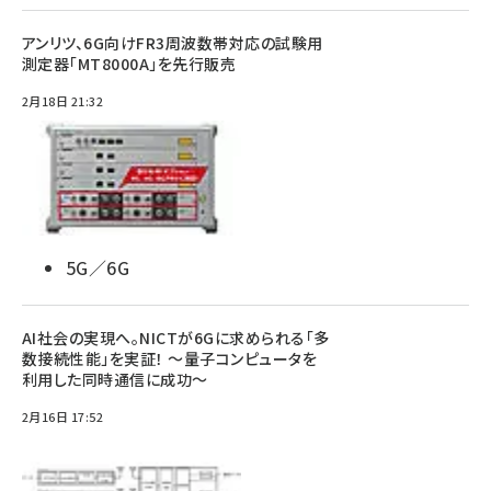
アンリツ、6G向けFR3周波数帯対応の試験用
測定器「MT8000A」を先行販売
2月18日 21:32
5G／6G
AI社会の実現へ。NICTが6Gに求められる「多
数接続性能」を実証！ 〜量子コンピュータを
利用した同時通信に成功〜
2月16日 17:52