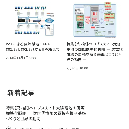
PoEによる直流給電：IEEE
特集【第2部】ペロブスカイト太陽
802.3af/802.3atからUPOEまで
電池の国際標準化戦略 ― 次世代
市場の覇権を握る基準づくりと世
2013年11月1日 0:00
界の動向 ―
7月30日 10:00
新着記事
特集【第2部】ペロブスカイト太陽電池の国際
標準化戦略 ― 次世代市場の覇権を握る基準
づくりと世界の動向 ―