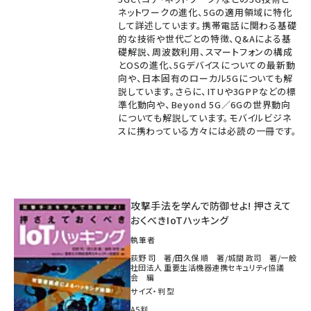
ネットワークの進化、5Gの適用領域に特化
して詳述しています。携帯電話に関わる基礎
的な技術や世代ごとの特徴、Q&Aによる基
礎解説、周波数利用、スマートフォンの構成
とOSの進化、5Gデバイスについての最新動
向や、日本固有のローカル5Gについても解
説しています。さらに、ITUや3GPPなどの標
準化動向や、Beyond 5G／6Gの世界動向
についても解説しています。モバイルビジネ
スに携わっている方々には必読の一冊です。
攻撃手法を学んで防御せよ! 押さえて
おくべきIoTハッキング
執筆者
荻野 司 著/田久保 順 著/城間 政司 著/一般
社団法人 重要生活機器連携セキュリティ協議
会 編
サイズ・判型
A5判