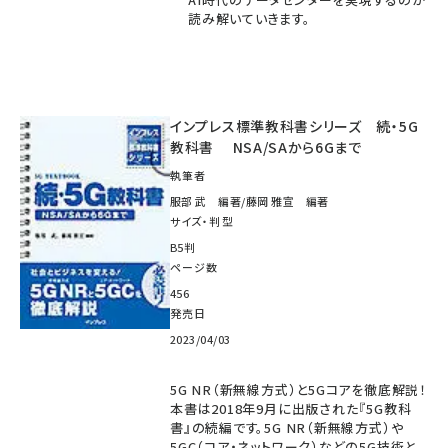
読み解いていきます。
インプレス標準教科書シリーズ 続・5G
教科書 NSA/SAから6Gまで
執筆者
服部 武 編著/藤岡 雅宣 編著
サイズ・判型
B5判
ページ数
456
発売日
2023/04/03
5G NR（新無線方式）と5Gコアを徹底解説！
本書は2018年9月に出版された『5G教科
書』の続編です。5G NR（新無線方式）や
5GC（コア・ネットワーク）などの5G技術と