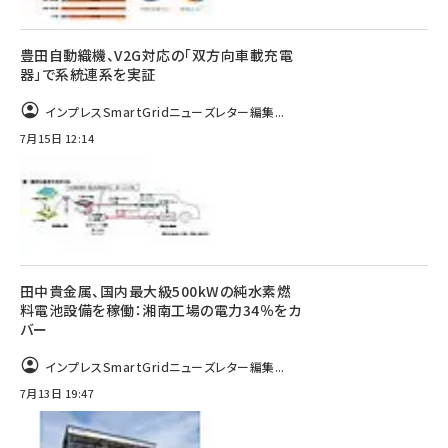
豊田自動織機、V2G対応の「双方向車載充電
器」で系統連系を実証
インプレスSmartGridニューズレター編集...
7月15日 12:14
田中貴金属、国内最大級500kWの純水素燃
料電池設備を稼働：湘南工場の電力34％をカ
バー
インプレスSmartGridニューズレター編集...
7月13日 19:47