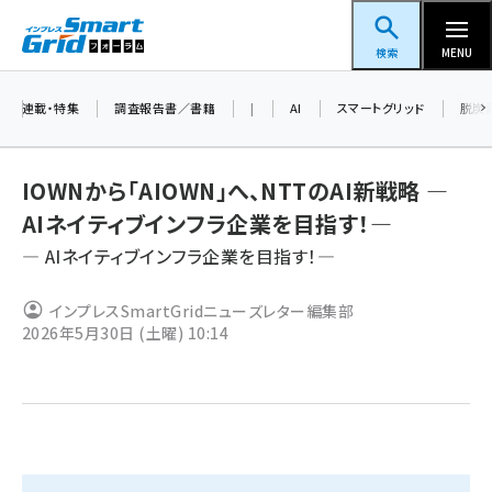
メ
スマートグリッドフォーラム
イ
検索
MENU
ン
コ
連載・特集
調査報告書／書籍
|
AI
スマートグリッド
脱炭
ン
テ
IOWNから「AIOWN」へ、NTTのAI新戦略 ―
ン
AIネイティブインフラ企業を目指す！―
ツ
蓄電池 (396)
― AIネイティブインフラ企業を目指す！―
に
新井 (353)
移
インプレスSmartGridニューズレター編集部
動
ペロブスカイト (332)
2026年5月30日 (土曜) 10:14
新井宏征 (289)
ngn (275)
大串 (216)
aitras (180)