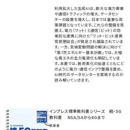
利用拡大した生成AIは、膨大な電力需要
や通信トラフィックの増大、データセン
ターの設置を増大し、日本では重要な政
策課題となっています。これらの整備を見
据え、電力（ワット）と通信（ビット）の効
果的な連携に向けた「ワット・ビット連携
官民懇談会」が発足され議論されていま
す。一方、気候変動問題の解決に向けて
「第7次エネルギー基本計画」では、大幅
な再エネの主力電源化も明記していま
す。本書では、脱炭素化の加速とともにど
のように電力・通信インフラ整備を進め、
AI時代のデータセンターを実現するのか
読み解いていきます。
インプレス標準教科書シリーズ 続・5G
教科書 NSA/SAから6Gまで
執筆者