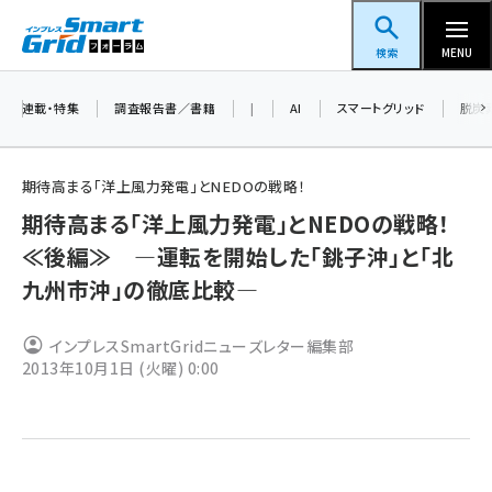
メ
スマートグリッドフォーラム
イ
検索
MENU
ン
コ
連載・特集
調査報告書／書籍
|
AI
スマートグリッド
脱炭
ン
テ
期待高まる「洋上風力発電」とNEDOの戦略！
ン
期待高まる「洋上風力発電」とNEDOの戦略！
ツ
蓄電池 (390)
≪後編≫ ―運転を開始した「銚子沖」と「北
に
九州市沖」の徹底比較―
新井 (350)
移
動
ペロブスカイト (332)
インプレスSmartGridニューズレター編集部
2013年10月1日 (火曜) 0:00
新井宏征 (286)
ngn (272)
大串 (216)
aitras (180)