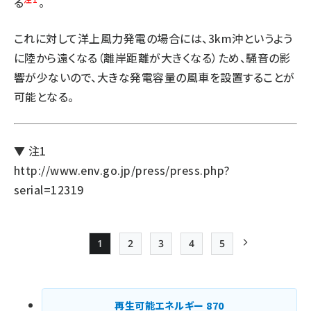
る
。
これに対して洋上風力発電の場合には、3km沖というよう
に陸から遠くなる（離岸距離が大きくなる）ため、騒音の影
響が少ないので、大きな発電容量の風車を設置することが
可能となる。
▼ 注1
http://www.env.go.jp/press/press.php?
serial=12319
1
2
3
4
5
Page
Page
Page
Page
Page
次ページ
ペー
ジ
再生可能エネルギー
870