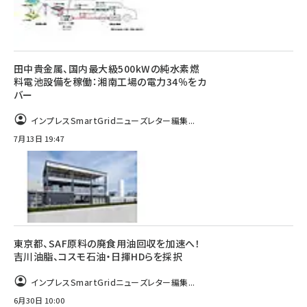
田中貴金属、国内最大級500kWの純水素燃
料電池設備を稼働：湘南工場の電力34％をカ
バー
インプレスSmartGridニューズレター編集...
7月13日 19:47
東京都、SAF原料の廃食用油回収を加速へ！
吉川油脂、コスモ石油・日揮HDらを採択
インプレスSmartGridニューズレター編集...
6月30日 10:00