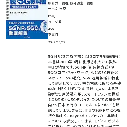
服部 武 編著/藤岡 雅宣 編著
サイズ・判型
B5判
ページ数
456
発売日
2023/04/03
5G NR（新無線方式）と5Gコアを徹底解説！
本書は2018年9月に出版された『5G教科
書』の続編です。5G NR（新無線方式）や
5GC（コア・ネットワーク）などの5G技術と
ネットワークの進化、5Gの適用領域に特化
して詳述しています。携帯電話に関わる基礎
的な技術や世代ごとの特徴、Q&Aによる基
礎解説、周波数利用、スマートフォンの構成
とOSの進化、5Gデバイスについての最新動
向や、日本固有のローカル5Gについても解
説しています。さらに、ITUや3GPPなどの標
準化動向や、Beyond 5G／6Gの世界動向
についても解説しています。モバイルビジネ
スに携わっている方々には必読の一冊です。