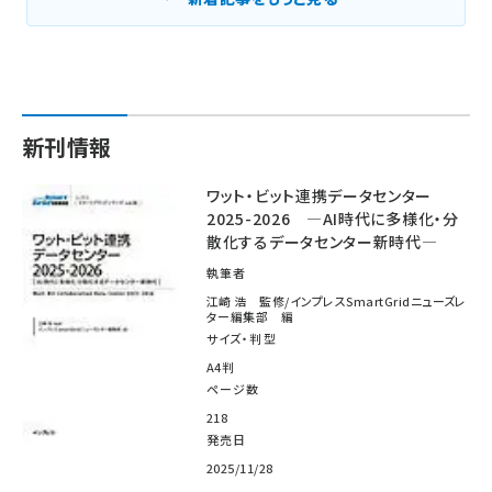
新刊情報
ワット・ビット連携データセンター
2025-2026 ―AI時代に多様化・分
散化するデータセンター新時代―
執筆者
江崎 浩 監修/インプレスSmartGridニューズレ
ター編集部 編
サイズ・判型
A4判
ページ数
218
発売日
2025/11/28