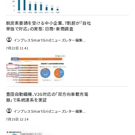
脱炭素要請を受ける中小企業、7割超が「自社
単独で対応」の実態：日商・東商調査
インプレスSmartGridニューズレター編集...
7月22日 11:41
豊田自動織機、V2G対応の「双方向車載充電
器」で系統連系を実証
インプレスSmartGridニューズレター編集...
7月15日 12:14