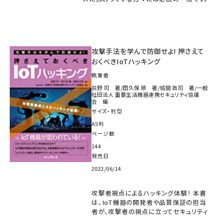
攻撃手法を学んで防御せよ! 押さえて
おくべきIoTハッキング
執筆者
荻野 司 著/田久保 順 著/城間 政司 著/一般
社団法人 重要生活機器連携セキュリティ協議
会 編
サイズ・判型
A5判
ページ数
144
発売日
2022/06/14
攻撃者視点によるハッキング体験！ 本書
は、IoT機器の開発者や品質保証の担当
者が、攻撃者の視点に立ってセキュリティ