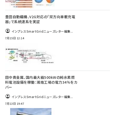
豊田自動織機、V2G対応の「双方向車載充電
器」で系統連系を実証
インプレスSmartGridニューズレター編集...
7月15日 12:14
田中貴金属、国内最大級500kWの純水素燃
料電池設備を稼働：湘南工場の電力34％をカ
バー
インプレスSmartGridニューズレター編集...
7月13日 19:47