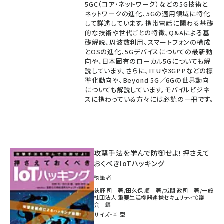
5GC（コア・ネットワーク）などの5G技術と
ネットワークの進化、5Gの適用領域に特化
して詳述しています。携帯電話に関わる基礎
的な技術や世代ごとの特徴、Q&Aによる基
礎解説、周波数利用、スマートフォンの構成
とOSの進化、5Gデバイスについての最新動
向や、日本固有のローカル5Gについても解
説しています。さらに、ITUや3GPPなどの標
準化動向や、Beyond 5G／6Gの世界動向
についても解説しています。モバイルビジネ
スに携わっている方々には必読の一冊です。
攻撃手法を学んで防御せよ! 押さえて
おくべきIoTハッキング
執筆者
荻野 司 著/田久保 順 著/城間 政司 著/一般
社団法人 重要生活機器連携セキュリティ協議
会 編
サイズ・判型