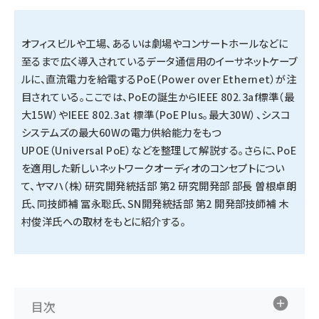
タンデム (145)
オフィスビルや工場、あるいは劇場やコンサートホールなどに
至るまで広く導入されているデータ通信用のイーサネットケーブ
ルに、直流電力を給電するPoE（Power over Ethernet）が注
目されている。ここでは、PoEの誕生からIEEE 802.3af標準（最
大15W）やIEEE 802.3at 標準（PoE Plus。最大30W）、シスコ
システムズの最大60Wの電力供給能力をもつ
UPOE（Universal PoE）などを整理して解説する。さらに、PoE
を適用した新しいネットワークオーディオのコンセプトについ
て、ヤマハ（株）研究開発統括部 第2 研究開発部 部長 曽根卓朗
氏、同技師補 冨永聡氏、SN開発統括部 第2 開発部技師補 木
村俊洋氏への取材をもとに紹介する。
目次