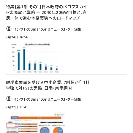
特集【第1部 その1】日本政府のペロブスカイ
ト太陽電池戦略 ― 2040年20GW目標と、官
民一体で進む本格実装へのロードマップ ―
インプレスSmartGridニューズレター編集...
7月24日 16:56
脱炭素要請を受ける中小企業、7割超が「自社
単独で対応」の実態：日商・東商調査
インプレスSmartGridニューズレター編集...
7月22日 11:41