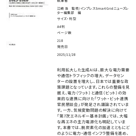
執筆者
江崎 浩 監修/インプレスSmartGridニューズレ
ター編集部 編
サイズ・判型
A4判
ページ数
218
発売日
2025/11/28
利用拡大した生成AIは、膨大な電力需要
や通信トラフィックの増大、データセン
ターの設置を増大し、日本では重要な政
策課題となっています。これらの整備を見
据え、電力（ワット）と通信（ビット）の効
果的な連携に向けた「ワット・ビット連携
官民懇談会」が発足され議論されていま
す。一方、気候変動問題の解決に向けて
「第7次エネルギー基本計画」では、大幅
な再エネの主力電源化も明記していま
す。本書では、脱炭素化の加速とともにど
のように電力・通信インフラ整備を進め、