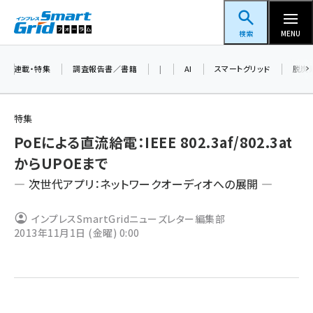
メ
スマートグリッドフォーラム
イ
検索
MENU
ン
コ
連載・特集
調査報告書／書籍
|
AI
スマートグリッド
脱炭
ン
テ
特集
ン
PoEによる直流給電：IEEE 802.3af/802.3at
ツ
蓄電池 (390)
からUPOEまで
に
― 次世代アプリ：ネットワークオーディオへの展開 ―
新井 (350)
移
動
ペロブスカイト (332)
インプレスSmartGridニューズレター編集部
2013年11月1日 (金曜) 0:00
新井宏征 (286)
ngn (272)
大串 (216)
aitras (180)