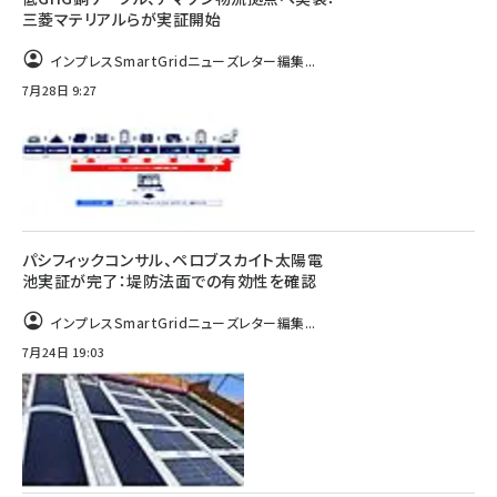
三菱マテリアルらが実証開始
インプレスSmartGridニューズレター編集...
7月28日 9:27
パシフィックコンサル、ペロブスカイト太陽電
池実証が完了：堤防法面での有効性を確認
インプレスSmartGridニューズレター編集...
7月24日 19:03