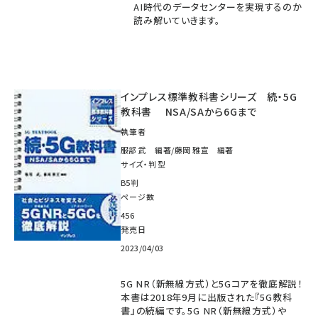
AI時代のデータセンターを実現するのか
読み解いていきます。
インプレス標準教科書シリーズ 続・5G
教科書 NSA/SAから6Gまで
執筆者
服部 武 編著/藤岡 雅宣 編著
サイズ・判型
B5判
ページ数
456
発売日
2023/04/03
5G NR（新無線方式）と5Gコアを徹底解説！
本書は2018年9月に出版された『5G教科
書』の続編です。5G NR（新無線方式）や