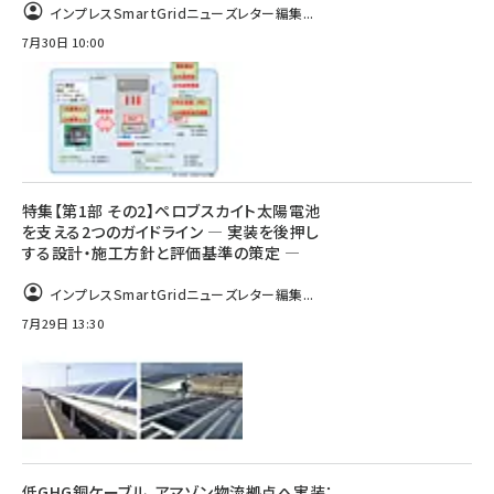
インプレスSmartGridニューズレター編集...
7月30日 10:00
特集【第1部 その2】ペロブスカイト太陽電池
を支える2つのガイドライン ― 実装を後押し
する設計・施工方針と評価基準の策定 ―
インプレスSmartGridニューズレター編集...
7月29日 13:30
低GHG銅ケーブル、アマゾン物流拠点へ実装：