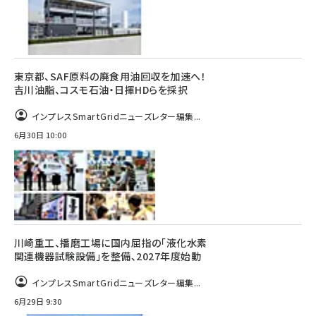
東京都、SAF原料の廃食用油回収を加速へ！
吉川油脂、コスモ石油・日揮HDらを採択
インプレスSmartGridニューズレター編集...
6月30日 10:00
川崎重工、播磨工場に国内屈指の「液化水素
関連機器試験設備」を整備、2027年度始動
インプレスSmartGridニューズレター編集...
6月29日 9:30