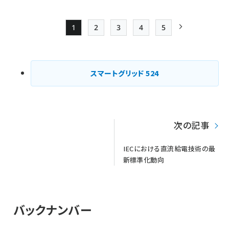
1
2
3
4
5
Page
Page
Page
Page
Page
次ページ
ペー
ジ
スマートグリッド
524
送
り
次の記事
IECにおける直流給電技術の最
新標準化動向
バックナンバー