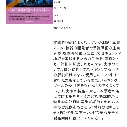
A5判
ページ数
144
発売日
2022/06/14
攻撃者視点によるハッキング体験！ 本書
は、IoT機器の開発者や品質保証の担当
者が、攻撃者の視点に立ってセキュリティ
検証を実践するための手法を、事例とと
もに詳細に解説したものです。実際のサ
ンプル機器に対してハッキングする手法
の解説だけでなく、使用したコマンドや
実行結果も示しているので、ハッキング
ツールの使用方法も理解しやすくなって
います。実際の製品に対して攻撃者の視
点で防御策を考えることで、効率的かつ
効果的な防御の実施が期待できます。本
書の実践例をもとにIoT機器のセキュリ
ティ検証や対策を行い、ぜひ安心安全な
製品開発に役立ててください。