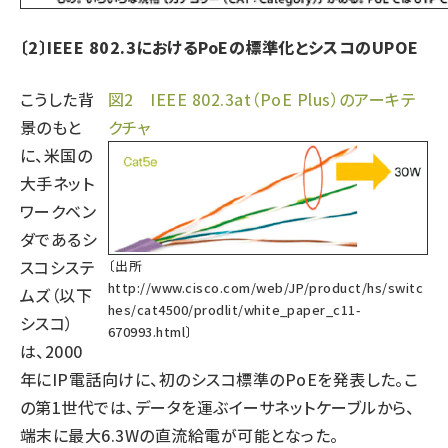
〔2〕IEEE 802.3におけるPoEの標準化とシスコのUPOE
こうした背
図2 IEEE 802.3at（PoE Plus）のアーキテ
景のもと
クチャ
に、米国の
大手ネット
ワークベン
ダであるシ
スコシステ
〔出所
http://www.cisco.com/web/JP/product/hs/switc
ムズ（以下
hes/cat4500/prodlit/white_paper_c11-
シスコ）
670993.html
〕
は、2000
年にIP電話向けに、初のシスコ標準のPoEを発表した。こ
の第1世代では、データを運ぶイーサネットケーブルから、
端末に最大6.3Wの直流給電が可能となった。