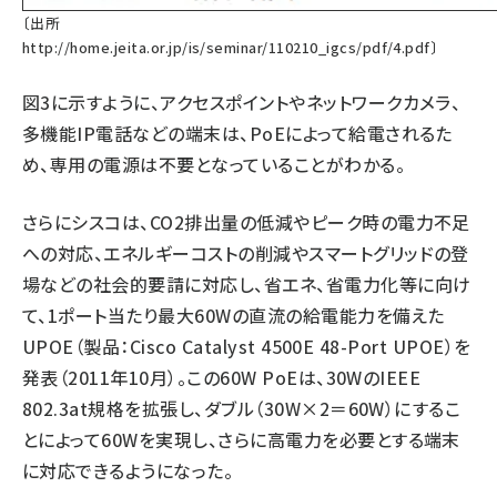
〔出所
http://home.jeita.or.jp/is/seminar/110210_igcs/pdf/4.pdf
〕
図3に示すように、アクセスポイントやネットワークカメラ、
多機能IP電話などの端末は、PoEによって給電されるた
め、専用の電源は不要となっていることがわかる。
さらにシスコは、CO2排出量の低減やピーク時の電力不足
への対応、エネルギーコストの削減やスマートグリッドの登
場などの社会的要請に対応し、省エネ、省電力化等に向け
て、1ポート当たり最大60Wの直流の給電能力を備えた
UPOE（製品：Cisco Catalyst 4500E 48-Port UPOE）を
発表（2011年10月）。この60W PoEは、30WのIEEE
802.3at規格を拡張し、ダブル（30W×2＝60W）にするこ
とによって60Wを実現し、さらに高電力を必要とする端末
に対応できるようになった。