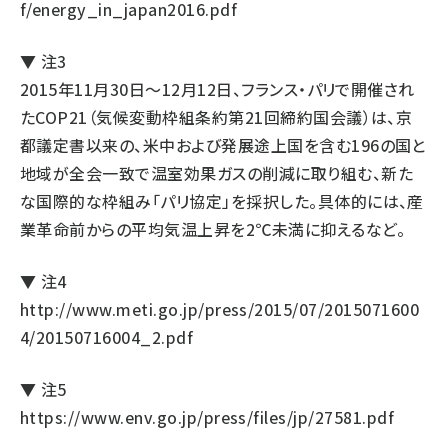
f/energy_in_japan2016.pdf
▼ 注3
2015年11月30日〜12月12日、フランス・パリで開催され
たCOP21（気候変動枠組条約第21回締約国会議）は、京
都議定書以来の、米中および発展途上国を含む196の国と
地域が全会一致で温室効果ガスの削減に取り組む、新た
な国際的な枠組み「パリ協定」を採択した。具体的には、産
業革命前からの平均気温上昇を2℃未満に抑えるなど。
▼ 注4
http://www.meti.go.jp/press/2015/07/2015071600
4/20150716004_2.pdf
▼ 注5
https://www.env.go.jp/press/files/jp/27581.pdf