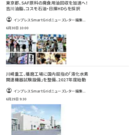
東京都、SAF原料の廃食用油回収を加速へ！
吉川油脂、コスモ石油・日揮HDらを採択
インプレスSmartGridニューズレター編集...
6月30日 10:00
川崎重工、播磨工場に国内屈指の「液化水素
関連機器試験設備」を整備、2027年度始動
インプレスSmartGridニューズレター編集...
6月29日 9:30