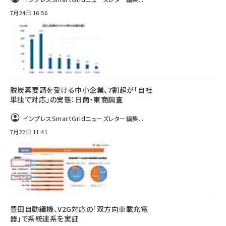
7月24日 16:56
脱炭素要請を受ける中小企業、7割超が「自社
単独で対応」の実態：日商・東商調査
インプレスSmartGridニューズレター編集...
7月22日 11:41
豊田自動織機、V2G対応の「双方向車載充電
器」で系統連系を実証