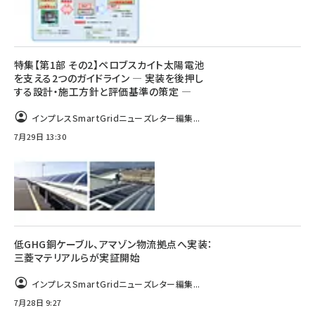
特集【第1部 その2】ペロブスカイト太陽電池
を支える2つのガイドライン ― 実装を後押し
する設計・施工方針と評価基準の策定 ―
インプレスSmartGridニューズレター編集...
7月29日 13:30
低GHG銅ケーブル、アマゾン物流拠点へ実装：
三菱マテリアルらが実証開始
インプレスSmartGridニューズレター編集...
7月28日 9:27