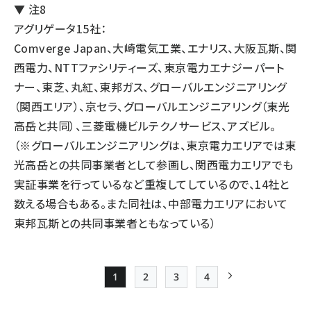
▼ 注8
アグリゲータ15社：
Comverge Japan、大崎電気工業、エナリス、大阪瓦斯、関
西電力、NTTファシリティーズ、東京電力エナジーパート
ナー、東芝、丸紅、東邦ガス、グローバルエンジニアリング
（関西エリア）、京セラ、グローバルエンジニアリング（東光
高岳と共同）、三菱電機ビルテクノサービス、アズビル。
（※グローバルエンジニアリングは、東京電力エリアでは東
光高岳との共同事業者として参画し、関西電力エリアでも
実証事業を行っているなど重複してしているので、14社と
数える場合もある。また同社は、中部電力エリアにおいて
東邦瓦斯との共同事業者ともなっている）
1
2
3
4
Page
Page
Page
Page
次ページ