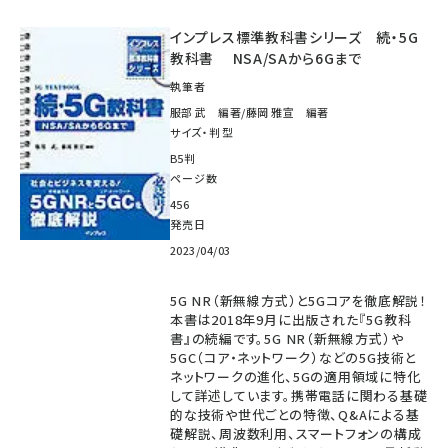
インプレス標準教科書シリーズ 続・5G
教科書 NSA/SAから6Gまで
執筆者
服部 武 編著/藤岡 雅宣 編著
サイズ・判型
B5判
ページ数
456
発売日
2023/04/03
5G NR（新無線方式）と5Gコアを徹底解説！
本書は2018年9月に出版された『5G教科
書』の続編です。5G NR（新無線方式）や
5GC（コア・ネットワーク）などの5G技術と
ネットワークの進化、5Gの適用領域に特化
して詳述しています。携帯電話に関わる基礎
的な技術や世代ごとの特徴、Q&Aによる基
礎解説、周波数利用、スマートフォンの構成