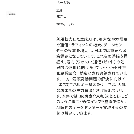
ページ数
218
発売日
2025/11/28
利用拡大した生成AIは、膨大な電力需要
や通信トラフィックの増大、データセン
ターの設置を増大し、日本では重要な政
策課題となっています。これらの整備を見
据え、電力（ワット）と通信（ビット）の効
果的な連携に向けた「ワット・ビット連携
官民懇談会」が発足され議論されていま
す。一方、気候変動問題の解決に向けて
「第7次エネルギー基本計画」では、大幅
な再エネの主力電源化も明記していま
す。本書では、脱炭素化の加速とともにど
のように電力・通信インフラ整備を進め、
AI時代のデータセンターを実現するのか
読み解いていきます。