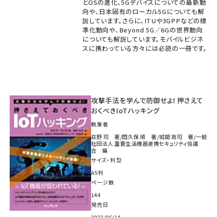
とOSの進化、5Gデバイスについての最新動
向や、日本固有のローカル5Gについても解
説しています。さらに、ITUや3GPPなどの標
準化動向や、Beyond 5G／6Gの世界動向
についても解説しています。モバイルビジネ
スに携わっている方々には必読の一冊です。
攻撃手法を学んで防御せよ! 押さえて
おくべきIoTハッキング
執筆者
荻野 司 著/田久保 順 著/城間 政司 著/一般
社団法人 重要生活機器連携セキュリティ協議
会 編
サイズ・判型
A5判
ページ数
144
発売日