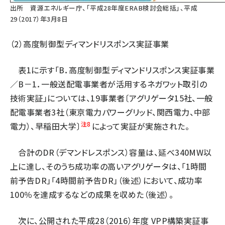
出所
資源エネルギー庁、「平成28年度ERAB検討会総括」、平成
29（2017）年3月8日
（2）高度制御型ディマンドリスポンス実証事業
表1に示す「B．高度制御型ディマンドリスポンス実証事業
／B－1．一般送配電事業者が活用するネガワット取引の
技術実証」については、19事業者〔アグリゲータ15社、一般
配電事業者3社（東京電力パワーグリッド、関西電力、中部
注8
電力）、早稲田大学〕
によって実証が実施された。
合計のDR（デマンドレスポンス）容量は、延べ340MW以
上に達し、そのうち成功率の高いアグリゲータは、「1時間
前予告DR」「4時間前予告DR」（後述）において、成功率
100％を達成するなどの成果を収めた（後述）。
次に、公開された平成28（2016）年度 VPP構築実証事