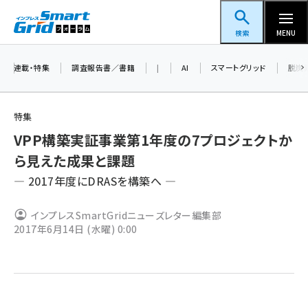
メ
スマートグリッドフォーラム
イ
検索
MENU
ン
コ
連載・特集
調査報告書／書籍
|
AI
スマートグリッド
脱炭
ン
テ
特集
ン
VPP構築実証事業第1年度の7プロジェクトか
ツ
蓄電池 (416)
ら見えた成果と課題
に
― 2017年度にDRASを構築へ ―
新井 (371)
移
動
ペロブスカイト (353)
インプレスSmartGridニューズレター編集部
2017年6月14日 (水曜) 0:00
新井宏征 (313)
ngn (294)
大串 (234)
aitras (200)