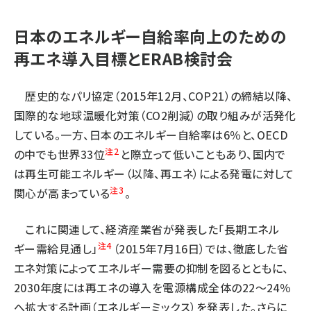
日本のエネルギー自給率向上のための
再エネ導入目標とERAB検討会
歴史的なパリ協定（2015年12月、COP21）の締結以降、
国際的な地球温暖化対策（CO2削減）の取り組みが活発化
している。一方、日本のエネルギー自給率は6％と、OECD
注2
の中でも世界33位
と際立って低いこともあり、国内で
は再生可能エネルギー（以降、再エネ）による発電に対して
注3
関心が高まっている
。
これに関連して、経済産業省が発表した「長期エネル
注4
ギー需給見通し」
（2015年7月16日）では、徹底した省
エネ対策によってエネルギー需要の抑制を図るとともに、
2030年度には再エネの導入を電源構成全体の22〜24％
へ拡大する計画（エネルギーミックス）を発表した。さらに