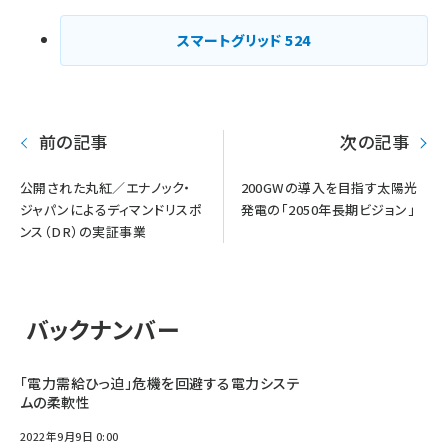
ペー
ジ
スマートグリッド
524
送
り
前の記事
次の記事
公開された丸紅／エナノック・
200GWの導入を目指す太陽光
ジャパンによるディマンドリスポ
発電の「2050年長期ビジョン」
ンス（DR）の実証事業
バックナンバー
「電力需給ひっ迫」危機を回避する電力システ
ムの柔軟性
2022年9月9日 0:00