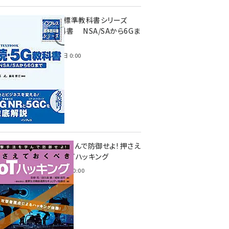
インプレス標準教科書シリーズ
続・5G教科書 NSA/SAから6Gま
で
2023年4月3日 0:00
攻撃手法を学んで防御せよ! 押さえ
ておくべきIoTハッキング
2022年6月14日 0:00