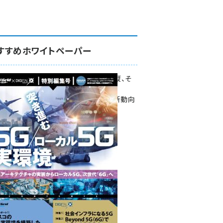
すすめホワイトペーパー
環境対策、建機の遠隔操縦、そ
して医療。
次世代通信規格「5G」最新動向
をこの1冊で学ぶ
SmartGrid ニューズレター ×
DIGITAL X 特別編集号 2022
Summer