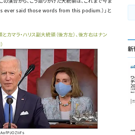
「この演台から、こう語りかけた大統領は、これまで今ま
er said those words from this podium.）」と
領とカマラ・ハリス副大統領（後方左）、後方右はナン
）
新
=AofPJOZIiFs