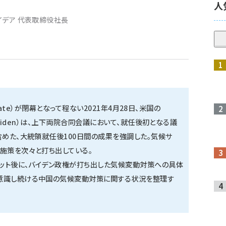
人
イデア 代表取締役社長
Climate）が閉幕となって程ない2021年4月28日、米国の
oe Biden）は、上下両院合同会議において、就任後初となる議
含めた、大統領就任後100日間の成果を強調した。気候サ
施策を次々と打ち出している。
ミット後に、バイデン政権が打ち出した気候変動対策への具体
意識し続ける中国の気候変動対策に関する状況を整理す