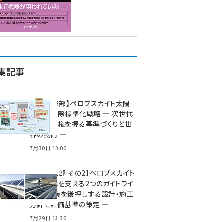
集記事
特集【第2部】ペロブスカイト太陽
電池の国際標準化戦略 ― 次世代
市場の覇権を握る基準づくりと世
界の動向 ―
7月30日 10:00
特集【第1部 その2】ペロブスカイト
太陽電池を支える2つのガイドライ
ン ― 実装を後押しする設計・施工
方針と評価基準の策定 ―
7月29日 13:30