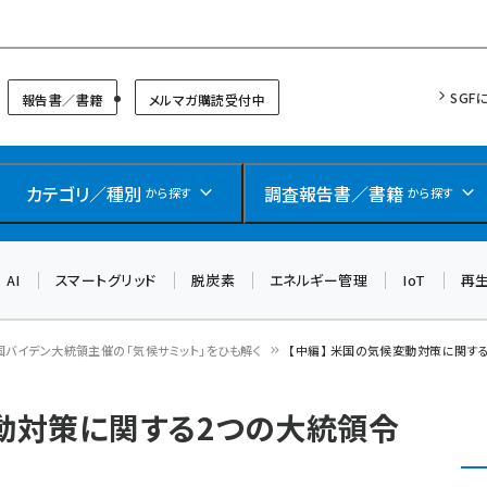
リッドフォーラム
SGF
報告書／書籍
メルマガ購読受付中
カテゴリ／種別
調査報告書／書籍
から探す
から探す
AI
スマートグリッド
脱炭素
エネルギー管理
IoT
再
国バイデン大統領主催の「気候サミット」をひも解く
【中編】 米国の気候変動対策に関す
変動対策に関する2つの大統領令