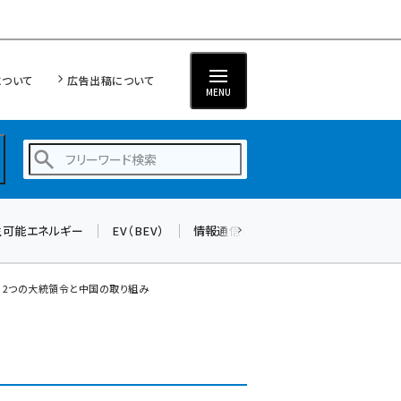
について
広告出稿について
MENU
生可能エネルギー
EV（BEV）
情報通信（ICT）
標準化
サイバ
蓄電池 (401)
新井 (358)
る2つの大統領令と中国の取り組み
ペロブスカイト (337)
新井宏征 (294)
ngn (279)