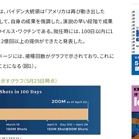
は、バイデン大統領は「アメリカは再び動き出した
again）」として、自身の成果を強調した。演説の早い段階で成果
イルス・ワクチンである。就任時には、100日以内に1
2億回以上の提供ができたと発表した。
ページには、接種回数がグラフで示されており、これに
とになる（図1）。
すグラフ（5月25日時点）
525125321/