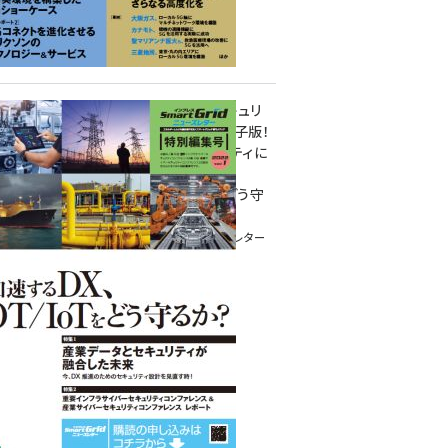
重要インフラサイバーセキュリ
ティコンファレンス特別電子版！
― 産業サイバーセキュリティに
関わる全ての方へ！ ―
加速するDX、OT/IoTをどう守
るか？
インプレス SmartGridニューズレター
特別編集号 2022 Vol.1