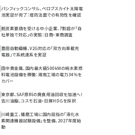
パシフィックコンサル、ペロブスカイト太陽電
池実証が完了：堤防法面での有効性を確認
脱炭素要請を受ける中小企業、7割超が「自
社単独で対応」の実態：日商・東商調査
豊田自動織機、V2G対応の「双方向車載充
電器」で系統連系を実証
田中貴金属、国内最大級500kWの純水素燃
料電池設備を稼働：湘南工場の電力34％を
カバー
東京都、SAF原料の廃食用油回収を加速へ！
吉川油脂、コスモ石油・日揮HDらを採択
川崎重工、播磨工場に国内屈指の「液化水
素関連機器試験設備」を整備、2027年度始
動