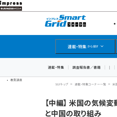
メ
イ
エネルギー
スマートグ
ン
IoT・AI
コ
製品導入
ン
Web担当者
EC担当者
テ
連載・特集
から探す
企業IT
ン
ソフト開発
DCクラウド
ツ
連載・特集
調査報告書／書籍
|
研究・調査
に
ドローン
移
教育講座
SGFトップ
連載・特集コーナー一覧
米
動
パ
【中編】 米国の気候
ン
と中国の取り組み
く