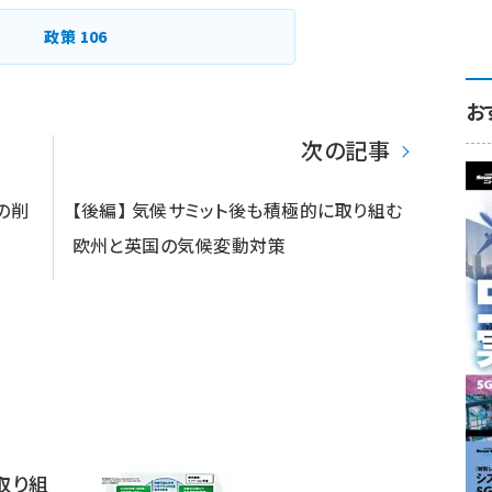
ペー
ジ
政策
106
送
り
お
次の記事
の削
【後編】 気候サミット後も積極的に取り組む
欧州と英国の気候変動対策
取り組