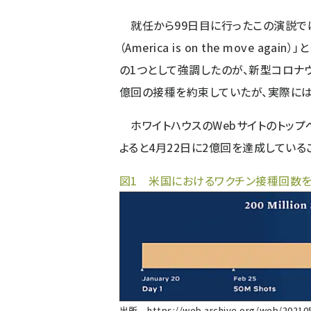
就任から99日目に行ったこの演説で
（America is on the move 
の1つとして強調したのが、新型コロナウ
億回の接種を約束していたが、実際には
ホワイトハウスのWebサイトのトップ
よると4月22日に2億回を達成しているこ
図1 米国におけるワクチン接種回数を示
出所
https://web.archive.org/web/20210