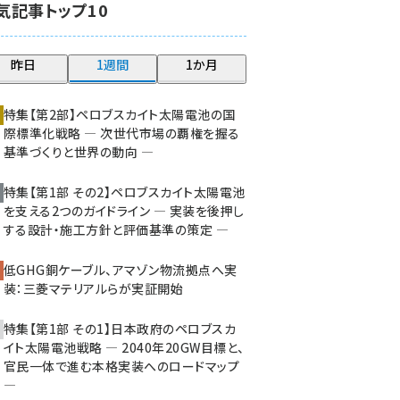
気記事トップ10
大串 (222)
aitras (185)
昨日
1週間
1か月
タンデム (149)
特集【第2部】ペロブスカイト太陽電池の国
際標準化戦略 ― 次世代市場の覇権を握る
基準づくりと世界の動向 ―
特集【第1部 その2】ペロブスカイト太陽電池
を支える2つのガイドライン ― 実装を後押し
する設計・施工方針と評価基準の策定 ―
低GHG銅ケーブル、アマゾン物流拠点へ実
装：三菱マテリアルらが実証開始
特集【第1部 その1】日本政府のペロブスカ
イト太陽電池戦略 ― 2040年20GW目標と、
官民一体で進む本格実装へのロードマップ
―