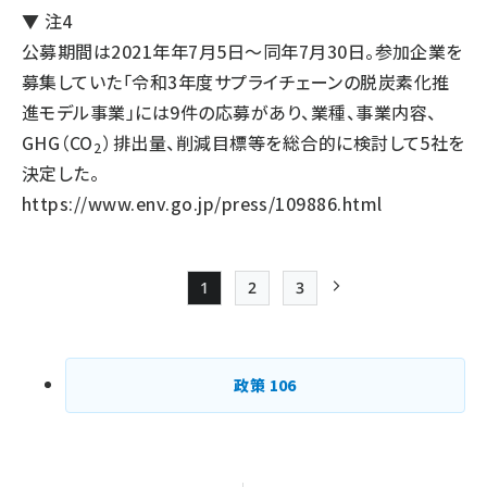
▼ 注4
公募期間は2021年年7月5日〜同年7月30日。参加企業を
募集していた「令和3年度サプライチェーンの脱炭素化推
進モデル事業」には9件の応募があり、業種、事業内容、
GHG（CO
）排出量、削減目標等を総合的に検討して5社を
2
決定した。
https://www.env.go.jp/press/109886.html
1
2
3
Page
Page
Page
次ページ
ペー
ジ
政策
106
送
り