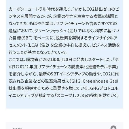
カーボンニュートラル時代を迎えて、「いかにCO2排出ゼロのビ
タンデム (145)
ジネスを展開するか」が、企業の存亡を左右する喫緊の課題と
なってきた。もはや企業は、サプライチェーンも含めたすべての
過程において、グリーンウォッシュ（注1）ではなく、科学に基づい
た目標（SBT）をベースに、脱炭素を実現するライフサイクルア
セスメント（LCA）（注2）を企業の中心に据えて、ビジネス活動を
行うことが基本となってきている。
ここでは、環境省が2021年8月20日に発表しスタートした、「令
和3（2021）年度サプライチェーンの脱炭素化推進モデル事業」
を紹介しながら、最新のSBTイニシアティブの動きや、CO2に代
表される企業などの温室効果ガス（GHG：Greenhouse Gas）
排出量を把握するために重要さを増している、GHGプロトコル
イニシアティブが規定する「スコープ1、2、3」の役割を見ていく。