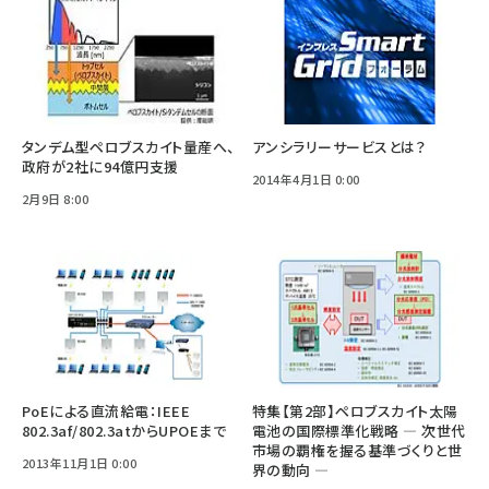
タンデム型ペロブスカイト量産へ、
アンシラリーサービスとは？
政府が2社に94億円支援
2014年4月1日 0:00
2月9日 8:00
PoEによる直流給電：IEEE
特集【第2部】ペロブスカイト太陽
802.3af/802.3atからUPOEまで
電池の国際標準化戦略 ― 次世代
市場の覇権を握る基準づくりと世
2013年11月1日 0:00
界の動向 ―