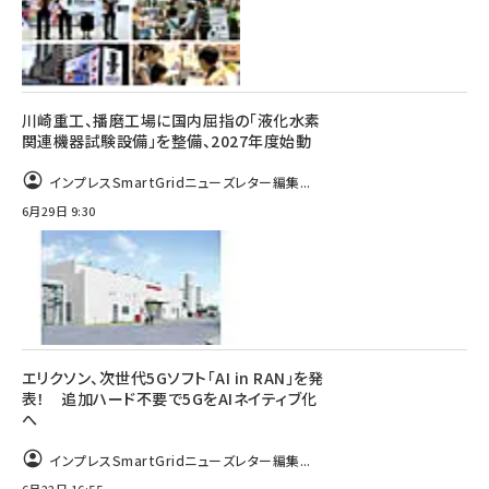
川崎重工、播磨工場に国内屈指の「液化水素
関連機器試験設備」を整備、2027年度始動
インプレスSmartGridニューズレター編集...
6月29日 9:30
エリクソン、次世代5Gソフト「AI in RAN」を発
表！ 追加ハード不要で5GをAIネイティブ化
へ
インプレスSmartGridニューズレター編集...
6月22日 16:55