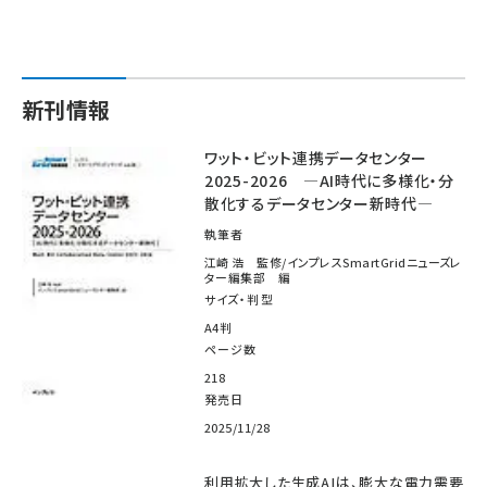
新刊情報
ワット・ビット連携データセンター
2025-2026 ―AI時代に多様化・分
散化するデータセンター新時代―
執筆者
江崎 浩 監修/インプレスSmartGridニューズレ
ター編集部 編
サイズ・判型
A4判
ページ数
218
発売日
2025/11/28
利用拡大した生成AIは、膨大な電力需要