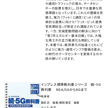
や通信トラフィックの増大、データセン
ターの設置を増大し、日本では重要な政
策課題となっています。これらの整備を見
据え、電力（ワット）と通信（ビット）の効
果的な連携に向けた「ワット・ビット連携
官民懇談会」が発足され議論されていま
す。一方、気候変動問題の解決に向けて
「第7次エネルギー基本計画」では、大幅
な再エネの主力電源化も明記していま
す。本書では、脱炭素化の加速とともにど
のように電力・通信インフラ整備を進め、
AI時代のデータセンターを実現するのか
読み解いていきます。
インプレス標準教科書シリーズ 続・5G
教科書 NSA/SAから6Gまで
執筆者
服部 武 編著/藤岡 雅宣 編著
サイズ・判型