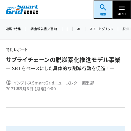
メ
スマートグリッドフォーラム
イ
検索
MENU
ン
コ
連載・特集
調査報告書／書籍
|
AI
スマートグリッド
脱炭
ン
テ
特別レポート
ン
サプライチェーンの脱炭素化推進モデル事業
ツ
蓄電池 (396)
― SBTをベースにした具体的な削減行動を促進 ! ―
に
新井 (353)
移
インプレスSmartGridニューズレター編集部
動
ペロブスカイト (332)
2021年9月6日 (月曜) 0:00
新井宏征 (289)
ngn (275)
大串 (216)
aitras (180)