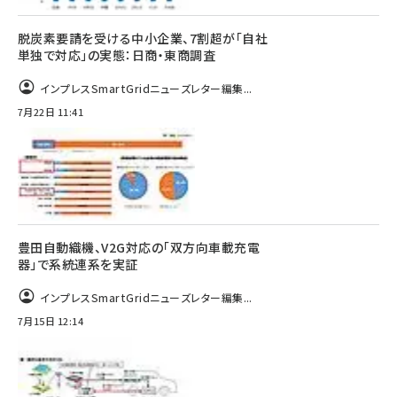
脱炭素要請を受ける中小企業、7割超が「自社
単独で対応」の実態：日商・東商調査
インプレスSmartGridニューズレター編集...
7月22日 11:41
豊田自動織機、V2G対応の「双方向車載充電
器」で系統連系を実証
インプレスSmartGridニューズレター編集...
7月15日 12:14