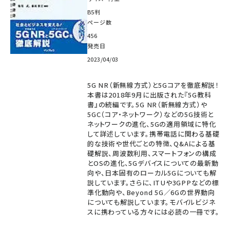
B5判
ページ数
456
発売日
2023/04/03
5G NR（新無線方式）と5Gコアを徹底解説！
本書は2018年9月に出版された『5G教科
書』の続編です。5G NR（新無線方式）や
5GC（コア・ネットワーク）などの5G技術と
ネットワークの進化、5Gの適用領域に特化
して詳述しています。携帯電話に関わる基礎
的な技術や世代ごとの特徴、Q&Aによる基
礎解説、周波数利用、スマートフォンの構成
とOSの進化、5Gデバイスについての最新動
向や、日本固有のローカル5Gについても解
説しています。さらに、ITUや3GPPなどの標
準化動向や、Beyond 5G／6Gの世界動向
についても解説しています。モバイルビジネ
スに携わっている方々には必読の一冊です。