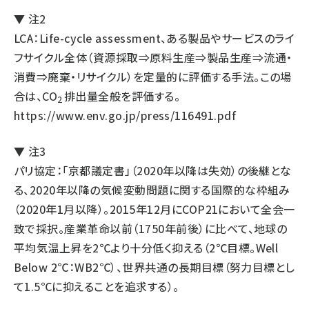
▼ 注2
LCA：Life-cycle assessment、ある製品やサービスのライ
フサイクル全体（資源採取⇒原料生産⇒製品生産⇒流通・
消費⇒廃棄・リサイクル）を定量的に評価する手法。この場
合は、CO
排出量全般を評価する。
2
https://www.env.go.jp/press/116491.pdf
▼ 注3
パリ協定：「京都議定書」（2020年以降は失効）の後継とな
る、2020年以降の気候変動問題に関する国際的な枠組み
（2020年1月以降）。2015年12月にCOP21において全会一
致で採択。産業革命以前（1750年前後）に比べて、地球の
平均気温上昇を2℃より十分低く抑える（2℃目標。Well
Below 2℃：WB2℃）、世界共通の長期目標（努力目標とし
て1.5℃に抑えることを追求する）。