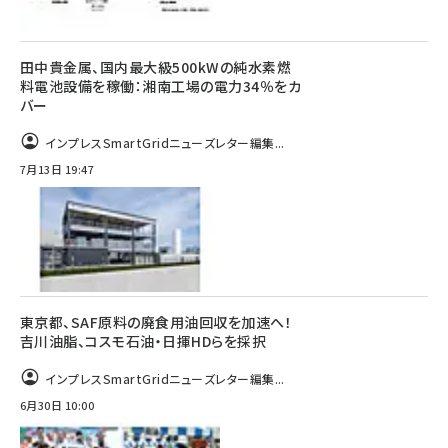
田中貴金属、国内最大級500kWの純水素燃
料電池設備を稼働：湘南工場の電力34％をカ
バー
インプレスSmartGridニューズレター編集...
7月13日 19:47
東京都、SAF原料の廃食用油回収を加速へ！
吉川油脂、コスモ石油・日揮HDらを採択
インプレスSmartGridニューズレター編集...
6月30日 10:00