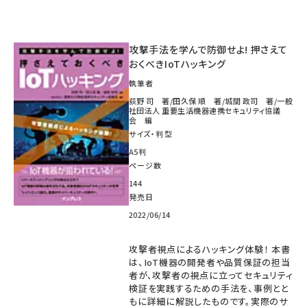
攻撃手法を学んで防御せよ! 押さえて
おくべきIoTハッキング
執筆者
荻野 司 著/田久保 順 著/城間 政司 著/一般
社団法人 重要生活機器連携セキュリティ協議
会 編
サイズ・判型
A5判
ページ数
144
発売日
2022/06/14
攻撃者視点によるハッキング体験！ 本書
は、IoT機器の開発者や品質保証の担当
者が、攻撃者の視点に立ってセキュリティ
検証を実践するための手法を、事例とと
もに詳細に解説したものです。実際のサ