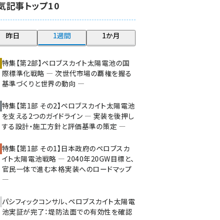
気記事トップ10
大串 (216)
aitras (180)
昨日
1週間
1か月
タンデム (145)
特集【第2部】ペロブスカイト太陽電池の国
際標準化戦略 ― 次世代市場の覇権を握る
基準づくりと世界の動向 ―
特集【第1部 その2】ペロブスカイト太陽電池
を支える2つのガイドライン ― 実装を後押し
する設計・施工方針と評価基準の策定 ―
特集【第1部 その1】日本政府のペロブスカ
イト太陽電池戦略 ― 2040年20GW目標と、
官民一体で進む本格実装へのロードマップ
―
パシフィックコンサル、ペロブスカイト太陽電
池実証が完了：堤防法面での有効性を確認