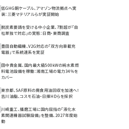
低GHG銅ケーブル、アマゾン物流拠点へ実
装：三菱マテリアルらが実証開始
脱炭素要請を受ける中小企業、7割超が「自
社単独で対応」の実態：日商・東商調査
豊田自動織機、V2G対応の「双方向車載充
電器」で系統連系を実証
田中貴金属、国内最大級500kWの純水素燃
料電池設備を稼働：湘南工場の電力34％を
カバー
東京都、SAF原料の廃食用油回収を加速へ！
吉川油脂、コスモ石油・日揮HDらを採択
川崎重工、播磨工場に国内屈指の「液化水
素関連機器試験設備」を整備、2027年度始
動