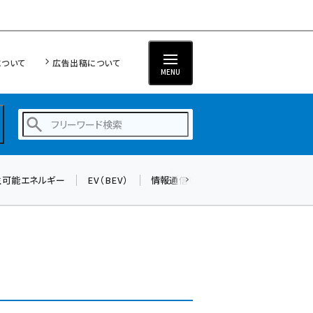
について
広告出稿について
MENU
生可能エネルギー
EV（BEV）
情報通信（ICT）
標準化
サイバ
蓄電池 (390)
新井 (350)
ペロブスカイト (332)
新井宏征 (286)
ngn (272)