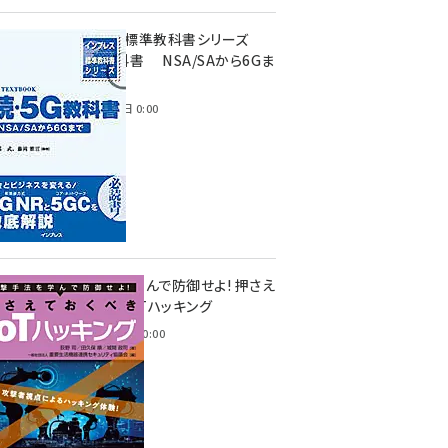
インプレス標準教科書シリーズ
続・5G教科書 NSA/SAから6Gま
で
2023年4月3日 0:00
攻撃手法を学んで防御せよ! 押さえ
ておくべきIoTハッキング
2022年6月14日 0:00