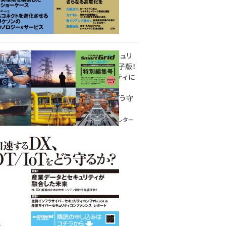
重要インフラサイバーセキュリ
ティコンファレンス特別電子版！
― 産業サイバーセキュリティに
関わる全ての方へ！ ―
加速するDX、OT/IoTをどう守
るか？
インプレス SmartGridニューズレター
特別編集号 2022 Vol.1