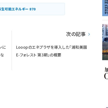
ペー
ジ
再生可能エネルギー
870
送
り
次の記事
ンに
Looopのエネプラザを導入した「浦和美園
らな
E-フォレスト 第3期」の概要