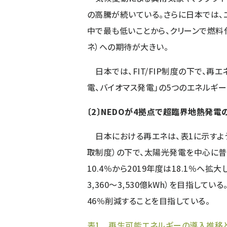
の高騰が続いている。さらに日本では、エ
中で最も低いことから、クリーンで燃
ネ）への期待が大きい。
日本では、FIT/FIP制度の下で、再
電、バイオマス発電」の5つのエネルギ
〔2〕NEDOが4拠点で超臨界地熱発電
日本における再エネは、表1に示すように
取制度）の下で、太陽光発電を中心に普
10.4％から2019年度は18.1％へ拡
3,360～3,530億kWh）を目指して
46％削減することを目指している。
表1 再生可能エネルギーの導入推移と