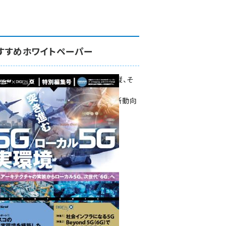
すすめホワイトペーパー
環境対策、建機の遠隔操縦、そ
して医療。
次世代通信規格「5G」最新動向
をこの1冊で学ぶ
SmartGrid ニューズレター ×
DIGITAL X 特別編集号 2022
Summer