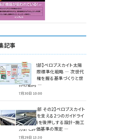
集記事
特集【第2部】ペロブスカイト太陽
電池の国際標準化戦略 ― 次世代
市場の覇権を握る基準づくりと世
界の動向 ―
7月30日 10:00
特集【第1部 その2】ペロブスカイト
太陽電池を支える2つのガイドライ
ン ― 実装を後押しする設計・施工
方針と評価基準の策定 ―
7月29日 13:30