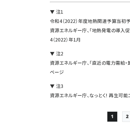
▼ 注1
令和4（2022）年度地熱関連予算当初予算
資源エネルギー庁、「
地熱発電の導入促
4（2022）年1月
▼ 注2
資源エネルギー庁、「
直近の電力需給・
ページ
▼ 注3
資源エネルギー庁、なっとく! 再生可能
1
2
Page