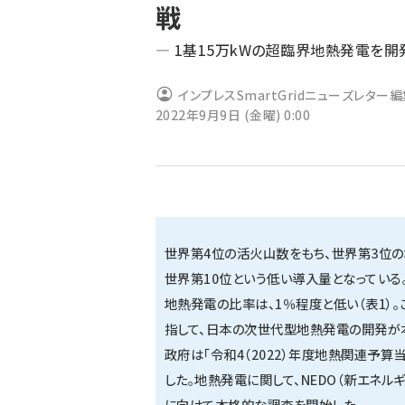
戦
ず
― 1基15万kWの超臨界地熱発電を開
インプレスSmartGridニューズレター
2022年9月9日 (金曜) 0:00
世界第4位の活火山数をもち、世界第3位の
世界第10位という低い導入量となっている
地熱発電の比率は、1％程度と低い（表1）。
指して、日本の次世代型地熱発電の開発が
政府は「令和4（2022）年度地熱関連予算当初
した。地熱発電に関して、NEDO（新エネ
に向けて本格的な調査を開始した。