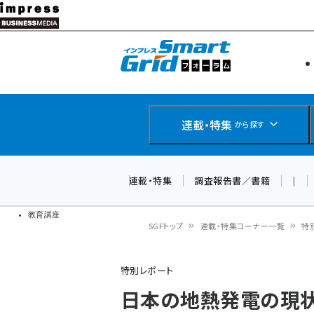
メ
イ
エネルギー
スマートグ
ン
IoT・AI
コ
製品導入
ン
Web担当者
EC担当者
テ
連載・特集
から探す
企業IT
ン
ソフト開発
DCクラウド
ツ
連載・特集
調査報告書／書籍
|
研究・調査
に
ドローン
移
教育講座
SGFトップ
連載・特集コーナー一覧
特
動
パ
特別レポート
ン
日本の地熱発電の現状
く