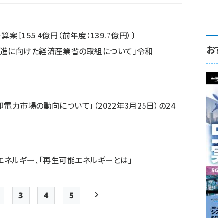
案〔155.4億円（前年度：139.7億円）〕
お
進に向けた経済産業省の取組について
」令和
卸電力市場の動向について
」（2022年3月25日）の24
エネルギー、「
再生可能エネルギーとは
」
3
4
5
Page
Page
Page
Page
次ページ