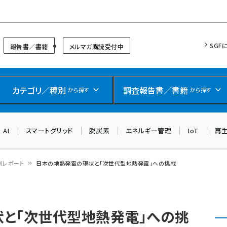
リッドフォーラム
SGF
報告書／書籍
メルマガ購読受付中
カテゴリ／種別
調査報告書／書籍
から探す
から探す
AI
スマートグリッド
脱炭素
エネルギー管理
IoT
再
別レポート
日本の地熱発電の現状と「次世代型地熱発電」への挑戦
と「次世代型地熱発電」への挑