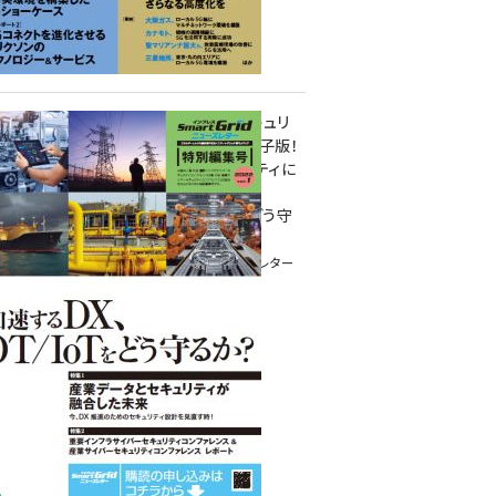
重要インフラサイバーセキュリ
ティコンファレンス特別電子版！
― 産業サイバーセキュリティに
関わる全ての方へ！ ―
加速するDX、OT/IoTをどう守
るか？
インプレス SmartGridニューズレター
特別編集号 2022 Vol.1