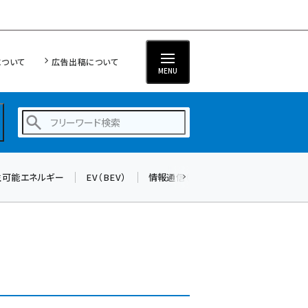
について
広告出稿について
MENU
生可能エネルギー
EV（BEV）
情報通信（ICT）
標準化
サイバ
蓄電池 (390)
新井 (350)
ペロブスカイト (332)
新井宏征 (286)
ngn (272)