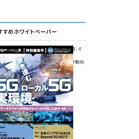
すすめホワイトペーパー
環境対策、建機の遠隔操縦、そ
して医療。
次世代通信規格「5G」最新動向
をこの1冊で学ぶ
SmartGrid ニューズレター ×
DIGITAL X 特別編集号 2022
Summer