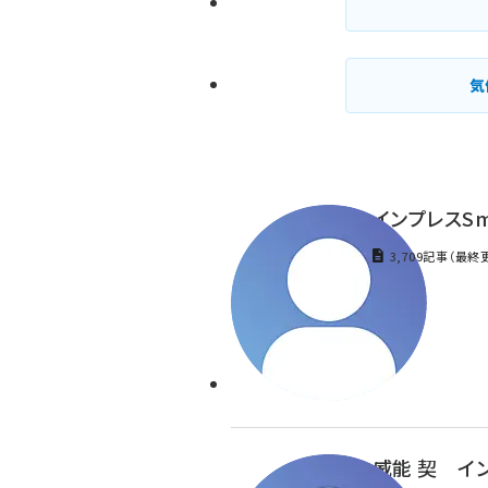
気
インプレスSm
3,709記事（最終
威能 契 イン