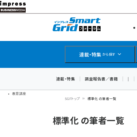
メ
イ
エネルギー
スマートグ
ン
IoT・AI
コ
製品導入
ン
Web担当者
EC担当者
テ
連載・特集
から探す
企業IT
ン
ソフト開発
DCクラウド
ツ
連載・特集
調査報告書／書籍
|
研究・調査
に
ドローン
移
教育講座
SGFトップ
標準化 の筆者一覧
動
パ
標準化 の筆者一覧
ン
く