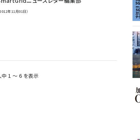
martGridニューズレター編集部
012年11月01日）
人中 1 ～ 6 を表示