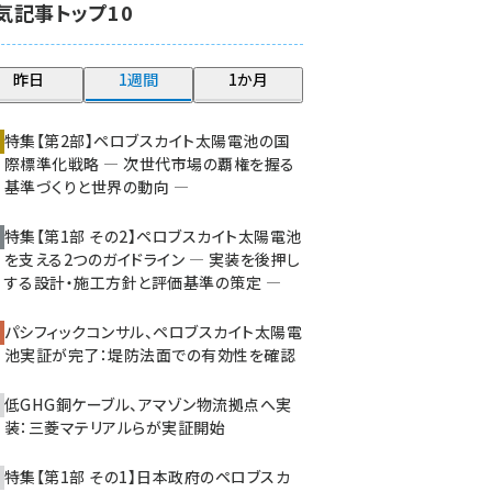
気記事トップ10
大串 (216)
aitras (180)
昨日
1週間
1か月
タンデム (145)
特集【第2部】ペロブスカイト太陽電池の国
際標準化戦略 ― 次世代市場の覇権を握る
基準づくりと世界の動向 ―
特集【第1部 その2】ペロブスカイト太陽電池
を支える2つのガイドライン ― 実装を後押し
する設計・施工方針と評価基準の策定 ―
パシフィックコンサル、ペロブスカイト太陽電
池実証が完了：堤防法面での有効性を確認
低GHG銅ケーブル、アマゾン物流拠点へ実
装：三菱マテリアルらが実証開始
特集【第1部 その1】日本政府のペロブスカ