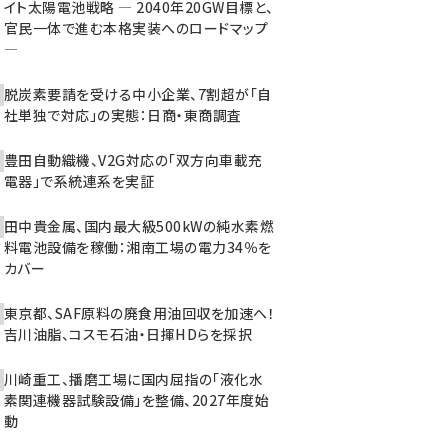
イト太陽電池戦略 ― 2040年20GW目標と、
官民一体で進む本格実装へのロードマップ
―
脱炭素要請を受ける中小企業、7割超が「自
社単独で対応」の実態：日商・東商調査
豊田自動織機、V2G対応の「双方向車載充
電器」で系統連系を実証
田中貴金属、国内最大級500kWの純水素燃
料電池設備を稼働：湘南工場の電力34％を
カバー
東京都、SAF原料の廃食用油回収を加速へ！
吉川油脂、コスモ石油・日揮HDらを採択
川崎重工、播磨工場に国内屈指の「液化水
素関連機器試験設備」を整備、2027年度始
動