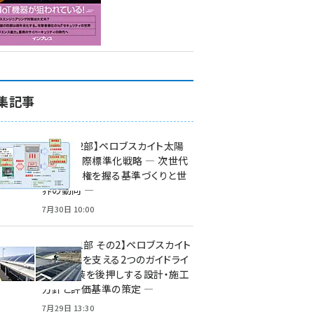
集記事
特集【第2部】ペロブスカイト太陽
電池の国際標準化戦略 ― 次世代
市場の覇権を握る基準づくりと世
界の動向 ―
7月30日 10:00
特集【第1部 その2】ペロブスカイト
太陽電池を支える2つのガイドライ
ン ― 実装を後押しする設計・施工
方針と評価基準の策定 ―
7月29日 13:30