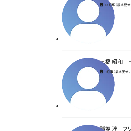
13記事（最終更新：
三橋 昭和 イ
8記事（最終更新：2
狐塚 淳 フ