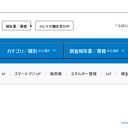
リッドフォーラム
SGF
報告書／書籍
メルマガ購読受付中
カテゴリ／種別
調査報告書／書籍
から探す
から探す
AI
スマートグリッド
脱炭素
エネルギー管理
IoT
再