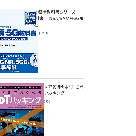
インプレス標準教科書シリーズ
続・5G教科書 NSA/SAから6Gま
で
2023年4月3日 0:00
攻撃手法を学んで防御せよ! 押さえ
ておくべきIoTハッキング
2022年6月14日 0:00