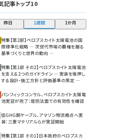
気記事トップ10
大串 (216)
aitras (180)
昨日
1週間
1か月
タンデム (145)
特集【第2部】ペロブスカイト太陽電池の国
際標準化戦略 ― 次世代市場の覇権を握る
基準づくりと世界の動向 ―
特集【第1部 その2】ペロブスカイト太陽電池
を支える2つのガイドライン ― 実装を後押し
する設計・施工方針と評価基準の策定 ―
パシフィックコンサル、ペロブスカイト太陽電
池実証が完了：堤防法面での有効性を確認
低GHG銅ケーブル、アマゾン物流拠点へ実
装：三菱マテリアルらが実証開始
特集【第1部 その1】日本政府のペロブスカ