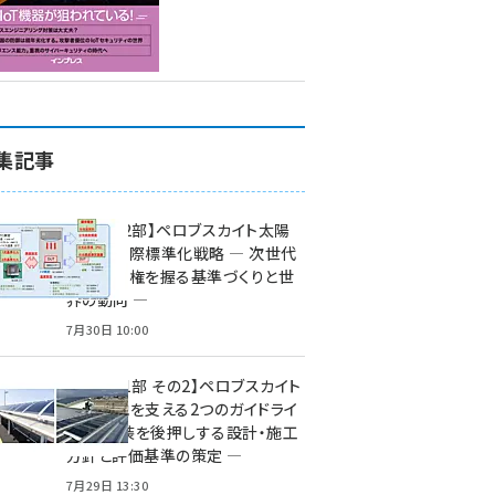
集記事
特集【第2部】ペロブスカイト太陽
電池の国際標準化戦略 ― 次世代
市場の覇権を握る基準づくりと世
界の動向 ―
7月30日 10:00
特集【第1部 その2】ペロブスカイト
太陽電池を支える2つのガイドライ
ン ― 実装を後押しする設計・施工
方針と評価基準の策定 ―
7月29日 13:30