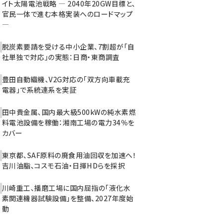
イト太陽電池戦略 ― 2040年20GW目標と、
官民一体で進む本格実装へのロードマップ
―
脱炭素要請を受ける中小企業、7割超が「自
社単独で対応」の実態：日商・東商調査
豊田自動織機、V2G対応の「双方向車載充
電器」で系統連系を実証
田中貴金属、国内最大級500kWの純水素燃
料電池設備を稼働：湘南工場の電力34％を
カバー
東京都、SAF原料の廃食用油回収を加速へ！
吉川油脂、コスモ石油・日揮HDらを採択
川崎重工、播磨工場に国内屈指の「液化水
素関連機器試験設備」を整備、2027年度始
動