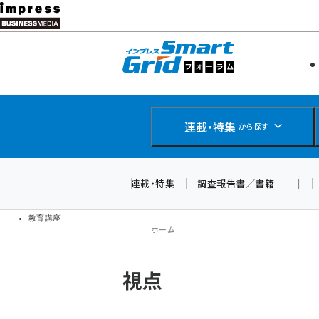
メ
イ
エネルギー
スマートグ
ン
IoT・AI
コ
製品導入
ン
Web担当者
EC担当者
テ
連載・特集
から探す
企業IT
ン
ソフト開発
DCクラウド
ツ
連載・特集
調査報告書／書籍
|
研究・調査
に
ドローン
移
教育講座
ホーム
動
パ
視点
ン
く