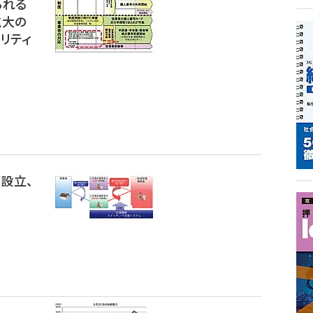
られる
拡大の
リティ
が設立、