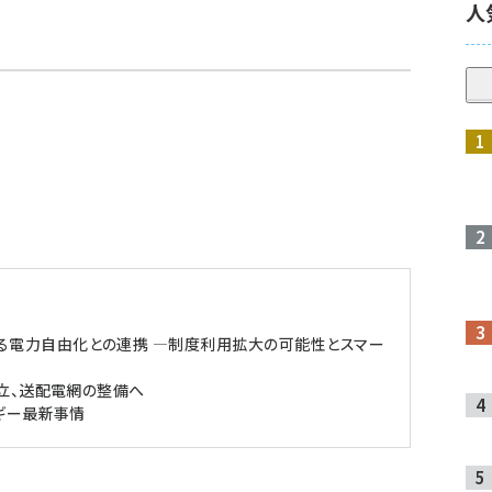
人
る電力自由化との連携 ―制度利用拡大の可能性とスマー
設立、送配電網の整備へ
ルギー最新事情