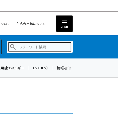
について
広告出稿について
MENU
生可能エネルギー
EV（BEV）
情報通信（ICT）
標準化
サイバ
蓄電池 (396)
新井 (353)
ペロブスカイト (332)
新井宏征 (289)
ngn (275)