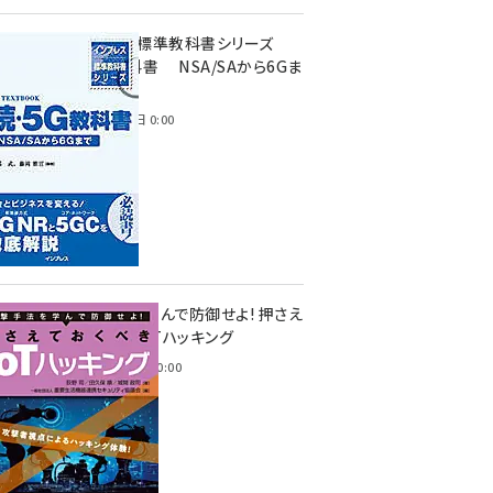
インプレス標準教科書シリーズ
続・5G教科書 NSA/SAから6Gま
で
2023年4月3日 0:00
攻撃手法を学んで防御せよ! 押さえ
ておくべきIoTハッキング
2022年6月14日 0:00