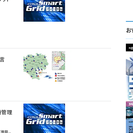
お
言
機管理
興...