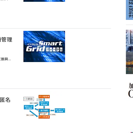
機管理
興...
う匿名