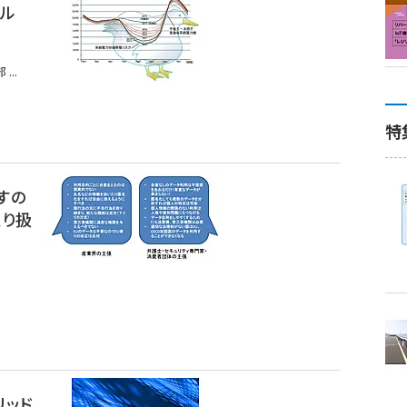
ネル
..
特
すの
取り扱
リッド