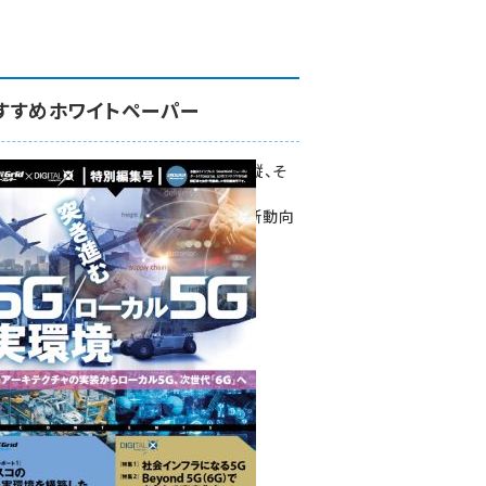
すすめホワイトペーパー
環境対策、建機の遠隔操縦、そ
して医療。
次世代通信規格「5G」最新動向
をこの1冊で学ぶ
SmartGrid ニューズレター ×
DIGITAL X 特別編集号 2022
Summer