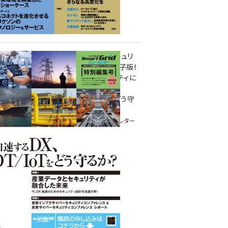
重要インフラサイバーセキュリ
ティコンファレンス特別電子版！
― 産業サイバーセキュリティに
関わる全ての方へ！ ―
加速するDX、OT/IoTをどう守
るか？
インプレス SmartGridニューズレター
特別編集号 2022 Vol.1