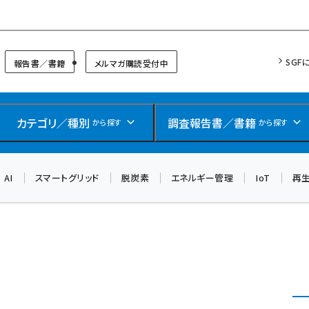
リッドフォーラム
SGF
報告書／書籍
メルマガ購読受付中
カテゴリ／種別
調査報告書／書籍
から探す
から探す
AI
スマートグリッド
脱炭素
エネルギー管理
IoT
再