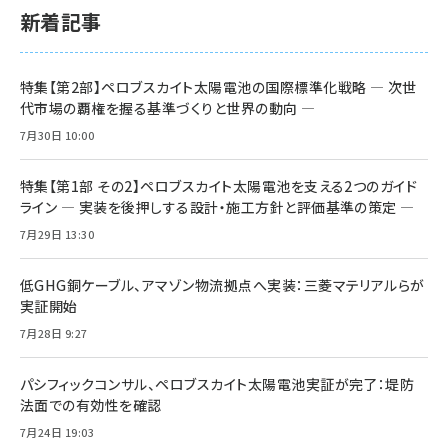
新着記事
特集【第2部】ペロブスカイト太陽電池の国際標準化戦略 ― 次世
代市場の覇権を握る基準づくりと世界の動向 ―
7月30日 10:00
特集【第1部 その2】ペロブスカイト太陽電池を支える2つのガイド
ライン ― 実装を後押しする設計・施工方針と評価基準の策定 ―
7月29日 13:30
低GHG銅ケーブル、アマゾン物流拠点へ実装：三菱マテリアルらが
実証開始
7月28日 9:27
パシフィックコンサル、ペロブスカイト太陽電池実証が完了：堤防
法面での有効性を確認
7月24日 19:03