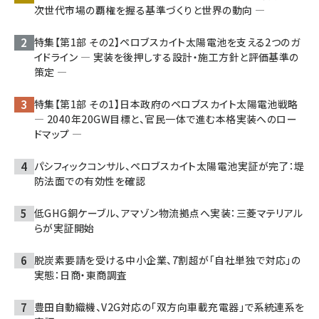
次世代市場の覇権を握る基準づくりと世界の動向 ―
特集【第1部 その2】ペロブスカイト太陽電池を支える2つのガ
イドライン ― 実装を後押しする設計・施工方針と評価基準の
策定 ―
特集【第1部 その1】日本政府のペロブスカイト太陽電池戦略
― 2040年20GW目標と、官民一体で進む本格実装へのロー
ドマップ ―
パシフィックコンサル、ペロブスカイト太陽電池実証が完了：堤
防法面での有効性を確認
低GHG銅ケーブル、アマゾン物流拠点へ実装：三菱マテリアル
らが実証開始
脱炭素要請を受ける中小企業、7割超が「自社単独で対応」の
実態：日商・東商調査
豊田自動織機、V2G対応の「双方向車載充電器」で系統連系を