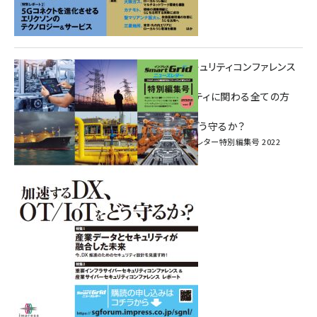
重要インフラサイバーセキュリティコンファレンス
特別電子版！
― 産業サイバーセキュリティに関わる全ての方
へ！ ―
加速するDX、OT/IoTをどう守るか？
インプレス SmartGridニューズレター特別編集号 2022
Vol.1