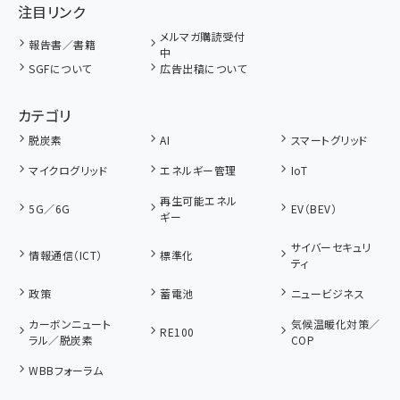
注目リンク
メルマガ購読受付
報告書／書籍
中
SGFについて
広告出稿について
カテゴリ
脱炭素
AI
スマートグリッド
マイクログリッド
エネルギー管理
IoT
再生可能エネル
5G／6G
EV（BEV）
ギー
サイバーセキュリ
情報通信（ICT）
標準化
ティ
政策
蓄電池
ニュービジネス
カーボンニュート
気候温暖化対策／
RE100
ラル／脱炭素
COP
WBBフォーラム