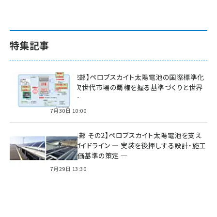
特集記事
特集【第2部】ペロブスカイト太陽電池の国際標準化
戦略 ― 次世代市場の覇権を握る基準づくりと世界
の動向 ―
7月30日 10:00
特集【第1部 その2】ペロブスカイト太陽電池を支え
る2つのガイドライン ― 実装を後押しする設計・施工
方針と評価基準の策定 ―
7月29日 13:30