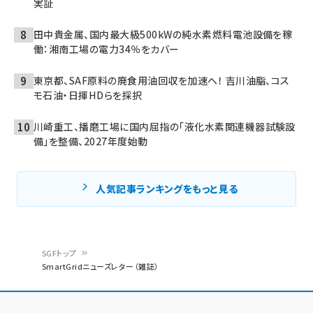
実証
田中貴金属、国内最大級500kWの純水素燃料電池設備を稼
働：湘南工場の電力34％をカバー
東京都、SAF原料の廃食用油回収を加速へ！ 吉川油脂、コス
モ石油・日揮HDらを採択
川崎重工、播磨工場に国内屈指の「液化水素関連機器試験設
備」を整備、2027年度始動
人気記事ランキングをもっと見る
SGFトップ
SmartGridニューズレター（雑誌）
パ
ン