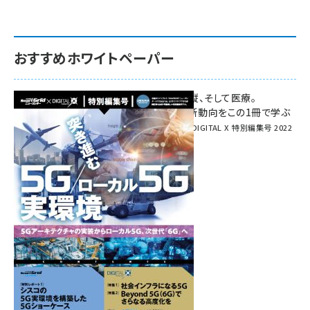
おすすめホワイトペーパー
環境対策、建機の遠隔操縦、そして医療。
次世代通信規格「5G」最新動向をこの1冊で学ぶ
SmartGrid ニューズレター × DIGITAL X 特別編集号 2022
Summer