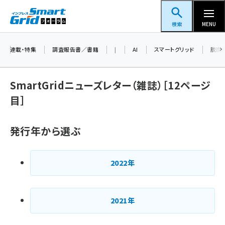
メ
スマートグリッドフォーラム
イ
検索
MENU
ン
コ
連載・特集
調査報告書／書籍
|
AI
スマートグリッド
脱炭
ン
テ
SmartGridニューズレター（雑誌）［12ページ
ン
目］
ツ
蓄電池 (390)
に
発行年から選ぶ
新井 (350)
移
動
ペロブスカイト (332)
2022年
新井宏征 (286)
ngn (272)
2021年
大串 (216)
aitras (180)