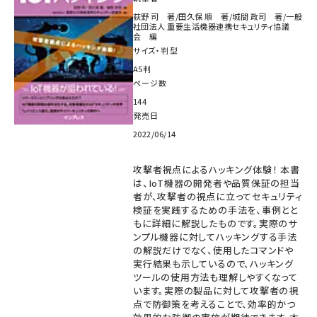
荻野 司 著/田久保 順 著/城間 政司 著/一般
社団法人 重要生活機器連携セキュリティ協議
会 編
サイズ・判型
A5判
ページ数
144
発売日
2022/06/14
攻撃者視点によるハッキング体験！ 本書
は、IoT機器の開発者や品質保証の担当
者が、攻撃者の視点に立ってセキュリティ
検証を実践するための手法を、事例とと
もに詳細に解説したものです。実際のサ
ンプル機器に対してハッキングする手法
の解説だけでなく、使用したコマンドや
実行結果も示しているので、ハッキング
ツールの使用方法も理解しやすくなって
います。実際の製品に対して攻撃者の視
点で防御策を考えることで、効率的かつ