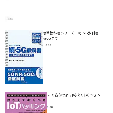
インプレス標準教科書シリーズ 続・5G教科書
NSA/SAから6Gまで
2023年4月3日 0:00
攻撃手法を学んで防御せよ! 押さえておくべきIoT
ハッキング
2022年6月14日 0:00