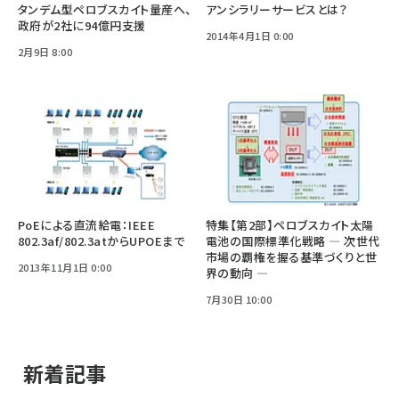
タンデム型ペロブスカイト量産へ、
アンシラリーサービスとは？
政府が2社に94億円支援
2014年4月1日 0:00
2月9日 8:00
PoEによる直流給電：IEEE
特集【第2部】ペロブスカイト太陽
802.3af/802.3atからUPOEまで
電池の国際標準化戦略 ― 次世代
市場の覇権を握る基準づくりと世
2013年11月1日 0:00
界の動向 ―
7月30日 10:00
新着記事