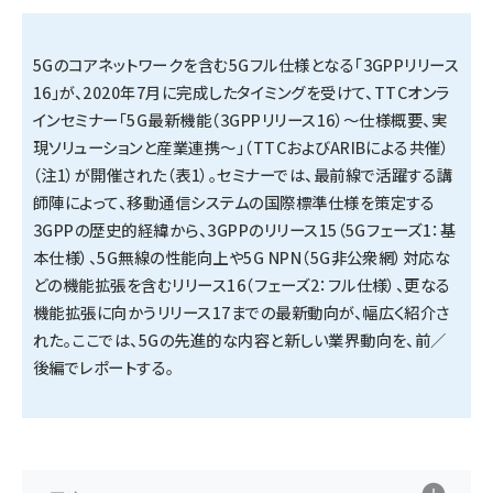
タンデム (161)
5Gのコアネットワークを含む5Gフル仕様となる「3GPPリリース
16」が、2020年7月に完成したタイミングを受けて、TTCオンラ
インセミナー「5G最新機能（3GPPリリース16）〜仕様概要、実
現ソリューションと産業連携〜」（TTCおよびARIBによる共催）
（注1）が開催された（表1）。セミナーでは、最前線で活躍する講
師陣によって、移動通信システムの国際標準仕様を策定する
3GPPの歴史的経緯から、3GPPのリリース15（5Gフェーズ1：基
本仕様）、5G無線の性能向上や5G NPN（5G非公衆網）対応な
どの機能拡張を含むリリース16（フェーズ2：フル仕様）、更なる
機能拡張に向かうリリース17までの最新動向が、幅広く紹介さ
れた。ここでは、5Gの先進的な内容と新しい業界動向を、前／
後編でレポートする。