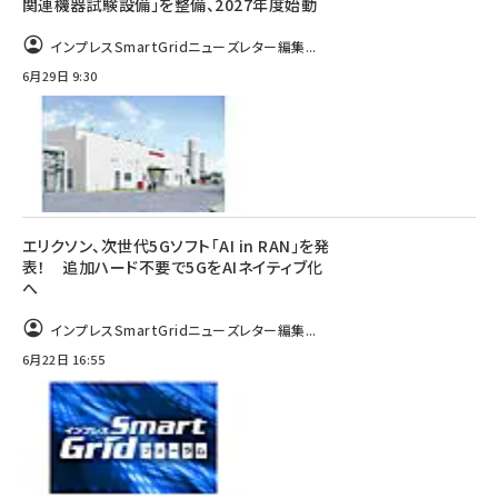
関連機器試験設備」を整備、2027年度始動
インプレスSmartGridニューズレター編集...
6月29日 9:30
エリクソン、次世代5Gソフト「AI in RAN」を発
表！ 追加ハード不要で5GをAIネイティブ化
へ
インプレスSmartGridニューズレター編集...
6月22日 16:55