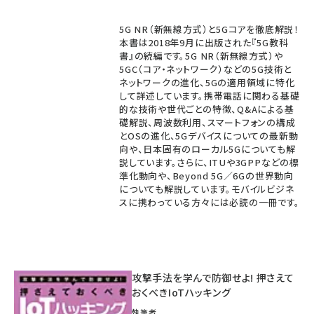
5G NR（新無線方式）と5Gコアを徹底解説！
本書は2018年9月に出版された『5G教科
書』の続編です。5G NR（新無線方式）や
5GC（コア・ネットワーク）などの5G技術と
ネットワークの進化、5Gの適用領域に特化
して詳述しています。携帯電話に関わる基礎
的な技術や世代ごとの特徴、Q&Aによる基
礎解説、周波数利用、スマートフォンの構成
とOSの進化、5Gデバイスについての最新動
向や、日本固有のローカル5Gについても解
説しています。さらに、ITUや3GPPなどの標
準化動向や、Beyond 5G／6Gの世界動向
についても解説しています。モバイルビジネ
スに携わっている方々には必読の一冊です。
攻撃手法を学んで防御せよ! 押さえて
おくべきIoTハッキング
執筆者