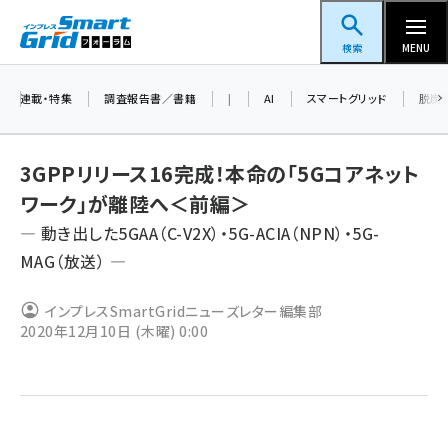
メ
スマートグリッドフォーラム
イ
検索
MENU
ン
コ
連載・特集
調査報告書／書籍
|
AI
スマートグリッド
脱炭
ン
テ
3GPPリリース16完成！本命の「5Gコアネット
ン
ワーク」が離陸へ＜前編＞
ツ
蓄電池 (416)
― 動き出した5GAA（C-V2X）・5G-ACIA（NPN）・5G-
に
MAG（放送） ―
新井 (371)
移
動
ペロブスカイト (353)
インプレスSmartGridニューズレター編集部
2020年12月10日 (木曜) 0:00
新井宏征 (313)
ngn (294)
大串 (234)
aitras (200)