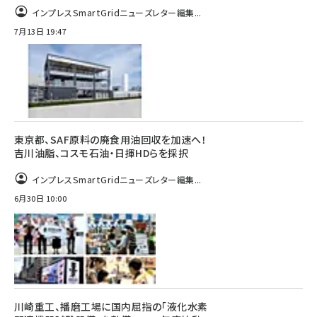
インプレスSmartGridニューズレター編集...
7月13日 19:47
東京都、SAF原料の廃食用油回収を加速へ！
吉川油脂、コスモ石油・日揮HDらを採択
インプレスSmartGridニューズレター編集...
6月30日 10:00
川崎重工、播磨工場に国内屈指の「液化水素