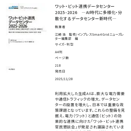
ワット・ビット連携データセンター
2025-2026 ―AI時代に多様化・分
散化するデータセンター新時代―
執筆者
江崎 浩 監修/インプレスSmartGridニューズレ
ター編集部 編
サイズ・判型
A4判
ページ数
218
発売日
2025/11/28
利用拡大した生成AIは、膨大な電力需要
や通信トラフィックの増大、データセン
ターの設置を増大し、日本では重要な政
策課題となっています。これらの整備を見
据え、電力（ワット）と通信（ビット）の効
果的な連携に向けた「ワット・ビット連携
官民懇談会」が発足され議論されていま