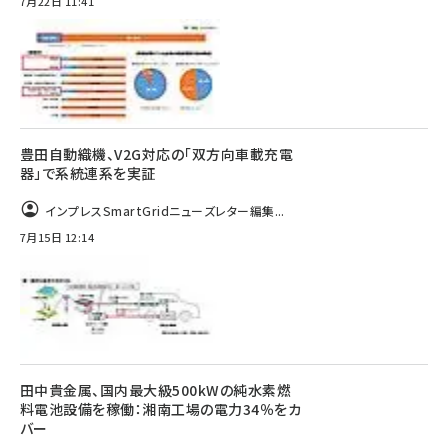
7月22日 11:41
豊田自動織機、V2G対応の「双方向車載充電
器」で系統連系を実証
インプレスSmartGridニューズレター編集...
7月15日 12:14
田中貴金属、国内最大級500kWの純水素燃
料電池設備を稼働：湘南工場の電力34％をカ
バー