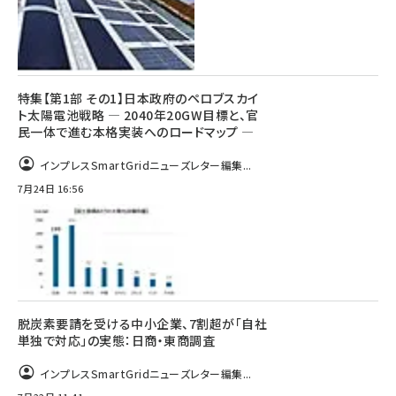
特集【第1部 その1】日本政府のペロブスカイ
ト太陽電池戦略 ― 2040年20GW目標と、官
民一体で進む本格実装へのロードマップ ―
インプレスSmartGridニューズレター編集...
7月24日 16:56
脱炭素要請を受ける中小企業、7割超が「自社
単独で対応」の実態：日商・東商調査
インプレスSmartGridニューズレター編集...