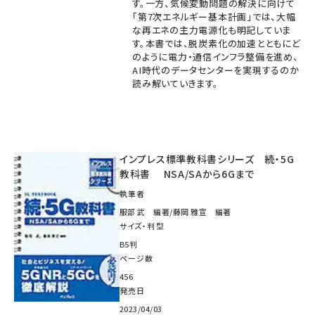
す。一方、気候変動問題の解決に向けて
「第7次エネルギー基本計画」では、大幅
な再エネの主力電源化も明記していま
す。本書では、脱炭素化の加速とともにど
のように電力・通信インフラ整備を進め、
AI時代のデータセンターを実現するのか
読み解いていきます。
インプレス標準教科書シリーズ 続・5G
教科書 NSA/SAから6Gまで
執筆者
服部 武 編著/藤岡 雅宣 編著
サイズ・判型
B5判
ページ数
456
発売日
2023/04/03