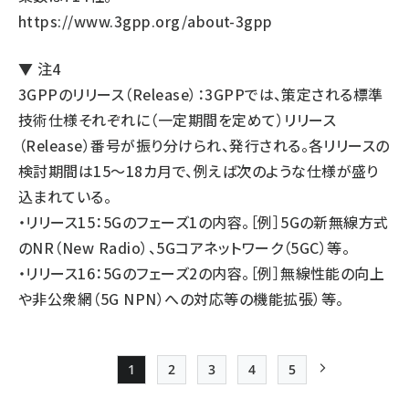
https://www.3gpp.org/about-3gpp
▼ 注4
3GPPのリリース（Release）：3GPPでは、策定される標準
技術仕様それぞれに（一定期間を定めて）リリース
（Release）番号が振り分けられ、発行される。各リリースの
検討期間は15〜18カ月で、例えば次のような仕様が盛り
込まれている。
・リリース15：5Gのフェーズ1の内容。［例］5Gの新無線方式
のNR（New Radio）、5Gコアネットワーク（5GC）等。
・リリース16：5Gのフェーズ2の内容。［例］無線性能の向上
や非公衆網（5G NPN）への対応等の機能拡張）等。
1
2
3
4
5
Page
Page
Page
Page
Page
次ページ