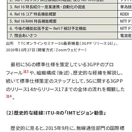
出所
TTCオンラインセミナー5G最新機能（3GPP リリース16）」、
2020年10月27日（開催方式：Zoomウェビナー）
最初に5Gの標準仕様を策定している3GPPのプロ
注3
フィール
や、組織構成（後述）、歴史的な経緯を解説し、
続いて標準仕様策定のステップとして、5Gに関する3GPP
のリリース14からリリース17までの全体の流れを概観した
注4
。
〔2〕歴史的な経緯：ITU-Rの「IMTビジョン勧告」
歴史的に見ると、2015年9月に、無線通信部門の国際標