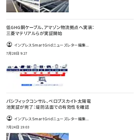
低GHG銅ケーブル、アマゾン物流拠点へ実装：
三菱マテリアルらが実証開始
インプレスSmartGridニューズレター編集...
7月28日 9:27
パシフィックコンサル、ペロブスカイト太陽電
池実証が完了：堤防法面での有効性を確認
インプレスSmartGridニューズレター編集...
7月24日 19:03