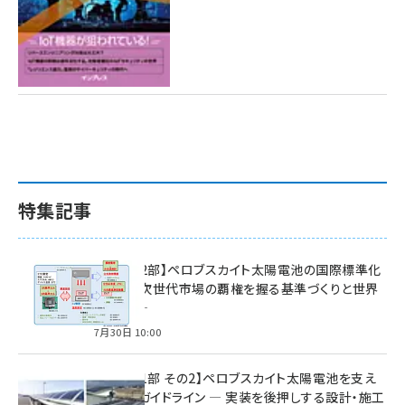
特集記事
特集【第2部】ペロブスカイト太陽電池の国際標準化
戦略 ― 次世代市場の覇権を握る基準づくりと世界
の動向 ―
7月30日 10:00
特集【第1部 その2】ペロブスカイト太陽電池を支え
る2つのガイドライン ― 実装を後押しする設計・施工