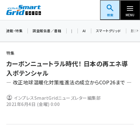
メ
スマートグリッドフォーラム
イ
検索
MENU
ン
コ
連載・特集
調査報告書／書籍
|
AI
スマートグリッド
脱炭
ン
テ
特集
ン
カーボンニュートラル時代！ 日本の再エネ導
ツ
蓄電池 (409)
入ポテンシャル
に
― 改正地球温暖化対策推進法の成立からCOP26まで ―
新井 (365)
移
動
ペロブスカイト (345)
インプレスSmartGridニューズレター編集部
2021年6月4日 (金曜) 0:00
新井宏征 (301)
ngn (285)
大串 (226)
aitras (192)