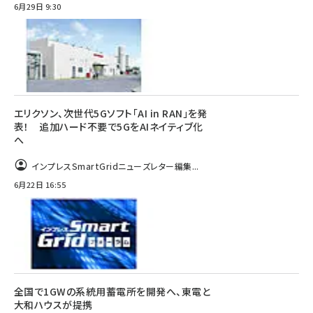
6月29日 9:30
エリクソン、次世代5Gソフト「AI in RAN」を発
表！ 追加ハード不要で5GをAIネイティブ化
へ
インプレスSmartGridニューズレター編集...
6月22日 16:55
全国で1GWの系統用蓄電所を開発へ、東電と
大和ハウスが提携