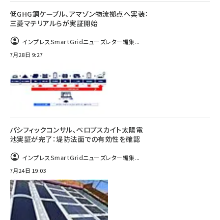
低GHG銅ケーブル、アマゾン物流拠点へ実装：
三菱マテリアルらが実証開始
インプレスSmartGridニューズレター編集...
7月28日 9:27
パシフィックコンサル、ペロブスカイト太陽電
池実証が完了：堤防法面での有効性を確認
インプレスSmartGridニューズレター編集...
7月24日 19:03