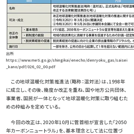
出所
https://www.meti.go.jp/shingikai/enecho/denryoku_gas/saisei
_kano/pdf/026_02_00.pdf
この地球温暖化対策推進法（略称：温対法）は、1998年
に成立し、その後、幾度か改正を重ね、国や地方公共団体、
事業者、国民が一体となって地球温暖化対策に取り組むた
めの枠組みを定めている。
今回の改正は、2020年10月に菅首相が宣言した「2050
年カーボンニュートラル」を、基本理念として法に位置づ