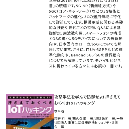
本書は2018年9月に出版された『5G教科
書』の続編です。5G NR（新無線方式）や
5GC（コア・ネットワーク）などの5G技術と
ネットワークの進化、5Gの適用領域に特化
して詳述しています。携帯電話に関わる基礎
的な技術や世代ごとの特徴、Q&Aによる基
礎解説、周波数利用、スマートフォンの構成
とOSの進化、5Gデバイスについての最新動
向や、日本固有のローカル5Gについても解
説しています。さらに、ITUや3GPPなどの標
準化動向や、Beyond 5G／6Gの世界動向
についても解説しています。モバイルビジネ
スに携わっている方々には必読の一冊です。
攻撃手法を学んで防御せよ! 押さえて
おくべきIoTハッキング
執筆者
荻野 司 著/田久保 順 著/城間 政司 著/一般
社団法人 重要生活機器連携セキュリティ協議
会 編