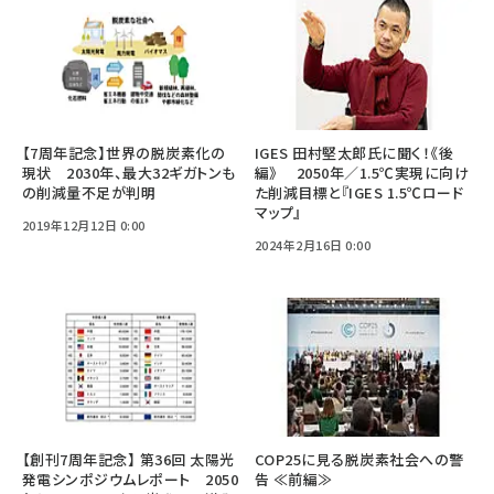
【7周年記念】世界の脱炭素化の
IGES 田村堅太郎氏に聞く！《後
現状 2030年、最大32ギガトンも
編》 2050年／1.5℃実現に向け
の削減量不足が判明
た削減目標と『IGES 1.5℃ロード
マップ』
2019年12月12日 0:00
2024年2月16日 0:00
【創刊7周年記念】 第36回 太陽光
COP25に見る脱炭素社会への警
発電シンポジウムレポート 2050
告 ≪前編≫