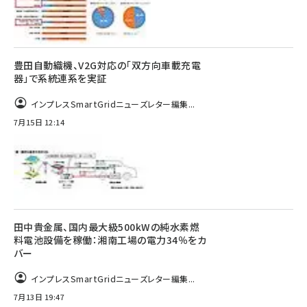
豊田自動織機、V2G対応の「双方向車載充電
器」で系統連系を実証
インプレスSmartGridニューズレター編集...
7月15日 12:14
田中貴金属、国内最大級500kWの純水素燃
料電池設備を稼働：湘南工場の電力34％をカ
バー
インプレスSmartGridニューズレター編集...
7月13日 19:47