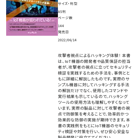
サイズ・判型
A5判
ページ数
144
発売日
2022/06/14
攻撃者視点によるハッキング体験！ 本書
は、IoT機器の開発者や品質保証の担当
者が、攻撃者の視点に立ってセキュリティ
検証を実践するための手法を、事例とと
もに詳細に解説したものです。実際のサ
ンプル機器に対してハッキングする手法
の解説だけでなく、使用したコマンドや
実行結果も示しているので、ハッキング
ツールの使用方法も理解しやすくなって
います。実際の製品に対して攻撃者の視
点で防御策を考えることで、効率的かつ
効果的な防御の実施が期待できます。本
書の実践例をもとにIoT機器のセキュリ
ティ検証や対策を行い、ぜひ安心安全な
製品開発に役立ててください。