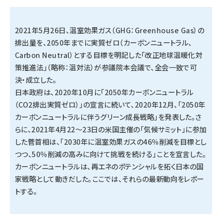
タンデム (154)
2021年5月26日、温室効果ガス（GHG：Greenhouse Gas）の
排出量を、2050年までに実質ゼロ（カーボンニュートラル、
Carbon Neutral）とする目標を明記した「改正地球温暖化対
策推進法」（略称：温対法）が参議院本会議で、全会一致で可
決・成立した。
日本政府は、2020年10月に「2050年カーボンニュートラル
（CO2排出実質ゼロ）」の宣言に続いて、2020年12月、「2050年
カーボンニュートラルに伴うグリーン成長戦略」を発表した。さ
らに、2021年4月22～23日の米国主催の「気候サミット」に参加
した菅首相は、「2030年に温室効果ガスの46％削減を目標とし
つつ、50％削減の高みに向けて挑戦を続ける」ことを宣言した。
カーボンニュートラルは、再エネのポテンシャルを拓く日本の国
家戦略として動きだした。ここでは、それらの最新動向をレポー
トする。