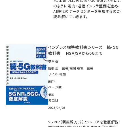
す。本書では、脱炭素化の加速とともにど
のように電力・通信インフラ整備を進め、
AI時代のデータセンターを実現するのか
読み解いていきます。
インプレス標準教科書シリーズ 続・5G
教科書 NSA/SAから6Gまで
執筆者
服部 武 編著/藤岡 雅宣 編著
サイズ・判型
B5判
ページ数
456
発売日
2023/04/03
5G NR（新無線方式）と5Gコアを徹底解説！