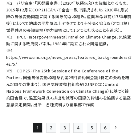
※2 パリ協定：「京都議定書」（2020年以降失効）の後継となるもの。
2015年12月にCOP21において全会一致で採択された、2020年1月以
降の気候変動問題に関する国際的な枠組み。産業革命以前（1750年前
後）に比べて地球の平均気温上昇を2℃より十分低く抑える（2℃目標）
世界共通の長期目標（努力目標として1.5℃に抑えることを追求）。
※3 IPCC：Intergovernmental Panel on Climate Change、気候変
動に関する政府間パネル。1988年に設立された国連組織。
※4
https://www.unic.or.jp/news_press/features_backgrounders/3
4275/
※5 COP25：The 25th Session of the Conference of the
Parties、国連気候変動枠組条約第25回締約国会議（特定の条約を結
んだ国々の集まり）。国連気候変動枠組条約（UNFCCC：United
Nations Framework Convention on Climate Change）に基づく締
約国会議で、温室効果ガス排出削減等の国際的枠組みを協議する最高
意思決定機関。出所 各種資料より編集部で作成
1
2
3
4
5
6
Page
Page
Page
Page
Page
最終ページ
次ページ