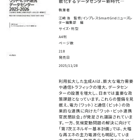
散化するデータセンター新時代―
執筆者
江崎 浩 監修/インプレスSmartGridニューズレ
ター編集部 編
サイズ・判型
A4判
ページ数
218
発売日
2025/11/28
利用拡大した生成AIは、膨大な電力需要
や通信トラフィックの増大、データセン
ターの設置を増大し、日本では重要な政
策課題となっています。これらの整備を見
据え、電力（ワット）と通信（ビット）の効
果的な連携に向けた「ワット・ビット連携
官民懇談会」が発足され議論されていま
す。一方、気候変動問題の解決に向けて
「第7次エネルギー基本計画」では、大幅
な再エネの主力電源化も明記していま