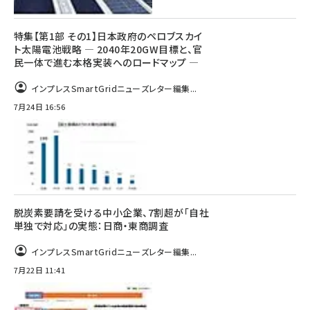
特集【第1部 その1】日本政府のペロブスカイ
ト太陽電池戦略 ― 2040年20GW目標と、官
民一体で進む本格実装へのロードマップ ―
インプレスSmartGridニューズレター編集...
7月24日 16:56
脱炭素要請を受ける中小企業、7割超が「自社
単独で対応」の実態：日商・東商調査
インプレスSmartGridニューズレター編集...
7月22日 11:41