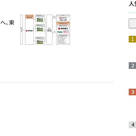
人
へ、東