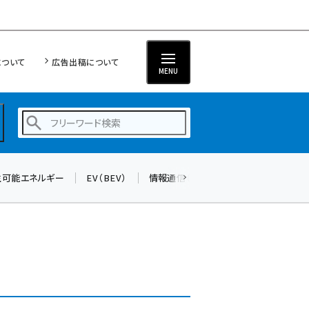
について
広告出稿について
MENU
生可能エネルギー
EV（BEV）
情報通信（ICT）
標準化
サイバ
蓄電池 (377)
新井 (344)
ペロブスカイト (325)
新井宏征 (277)
ngn (262)