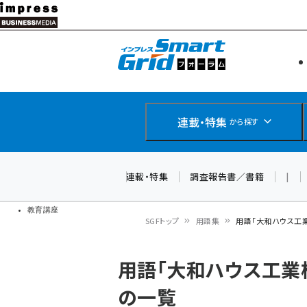
メ
イ
エネルギー
スマートグ
ン
IoT・AI
コ
製品導入
ン
Web担当者
EC担当者
テ
連載・特集
から探す
企業IT
ン
ソフト開発
DCクラウド
ツ
連載・特集
調査報告書／書籍
|
研究・調査
に
ドローン
移
教育講座
SGFトップ
用語集
用語「大和ハウス工
動
パ
用語「大和ハウス工業
ン
の一覧
く