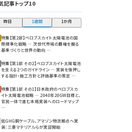
気記事トップ10
大串 (210)
aitras (176)
昨日
1週間
1か月
タンデム (140)
特集【第2部】ペロブスカイト太陽電池の国
際標準化戦略 ― 次世代市場の覇権を握る
基準づくりと世界の動向 ―
特集【第1部 その2】ペロブスカイト太陽電池
を支える2つのガイドライン ― 実装を後押し
する設計・施工方針と評価基準の策定 ―
特集【第1部 その1】日本政府のペロブスカ
イト太陽電池戦略 ― 2040年20GW目標と、
官民一体で進む本格実装へのロードマップ
―
低GHG銅ケーブル、アマゾン物流拠点へ実
装：三菱マテリアルらが実証開始