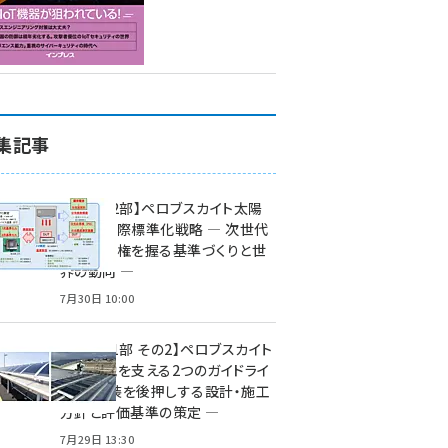
集記事
特集【第2部】ペロブスカイト太陽
電池の国際標準化戦略 ― 次世代
市場の覇権を握る基準づくりと世
界の動向 ―
7月30日 10:00
特集【第1部 その2】ペロブスカイト
太陽電池を支える2つのガイドライ
ン ― 実装を後押しする設計・施工
方針と評価基準の策定 ―
7月29日 13:30