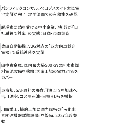
パシフィックコンサル、ペロブスカイト太陽電
池実証が完了：堤防法面での有効性を確認
脱炭素要請を受ける中小企業、7割超が「自
社単独で対応」の実態：日商・東商調査
豊田自動織機、V2G対応の「双方向車載充
電器」で系統連系を実証
田中貴金属、国内最大級500kWの純水素燃
料電池設備を稼働：湘南工場の電力34％を
カバー
東京都、SAF原料の廃食用油回収を加速へ！
吉川油脂、コスモ石油・日揮HDらを採択
川崎重工、播磨工場に国内屈指の「液化水
素関連機器試験設備」を整備、2027年度始
動