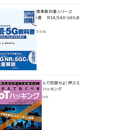
インプレス標準教科書シリーズ
続・5G教科書 NSA/SAから6Gま
で
2023年4月3日 0:00
攻撃手法を学んで防御せよ! 押さえ
ておくべきIoTハッキング
2022年6月14日 0:00