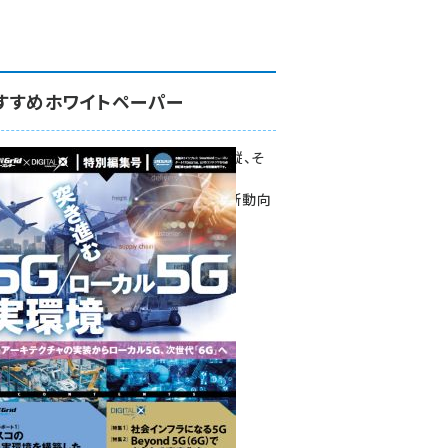
すすめホワイトペーパー
環境対策、建機の遠隔操縦、そ
して医療。
次世代通信規格「5G」最新動向
をこの1冊で学ぶ
SmartGrid ニューズレター ×
DIGITAL X 特別編集号 2022
Summer