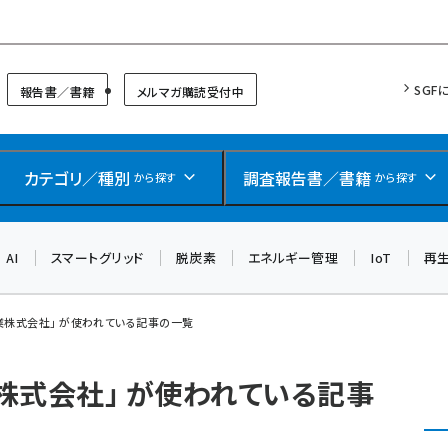
リッドフォーラム
SGF
報告書／書籍
メルマガ購読受付中
カテゴリ／種別
調査報告書／書籍
から探す
から探す
AI
スマートグリッド
脱炭素
エネルギー管理
IoT
再
業株式会社」 が使われている記事の一覧
株式会社」 が使われている記事