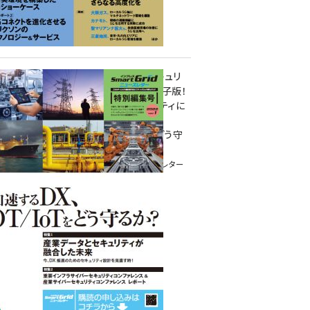
重要インフラサイバーセキュリ
ティコンファレンス特別電子版！
― 産業サイバーセキュリティに
関わる全ての方へ！ ―
加速するDX、OT/IoTをどう守
るか？
インプレス SmartGridニューズレター
特別編集号 2022 Vol.1