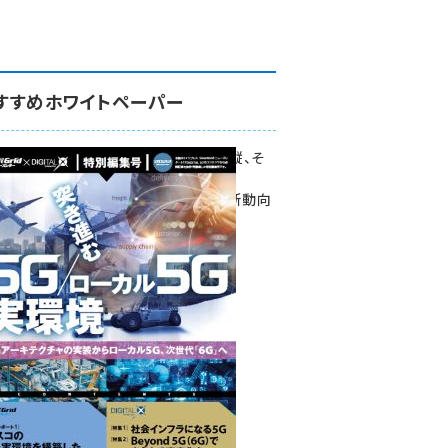
すすめホワイトペーパー
環境対策、建機の遠隔操縦、そ
して医療。
次世代通信規格「5G」最新動向
をこの1冊で学ぶ
SmartGrid ニューズレター ×
DIGITAL X 特別編集号 2022
Summer