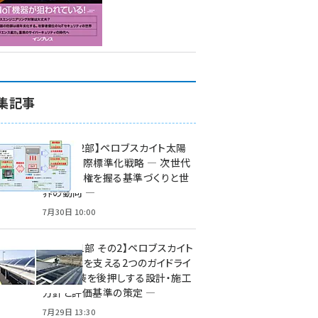
集記事
特集【第2部】ペロブスカイト太陽
電池の国際標準化戦略 ― 次世代
市場の覇権を握る基準づくりと世
界の動向 ―
7月30日 10:00
特集【第1部 その2】ペロブスカイト
太陽電池を支える2つのガイドライ
ン ― 実装を後押しする設計・施工
方針と評価基準の策定 ―
7月29日 13:30