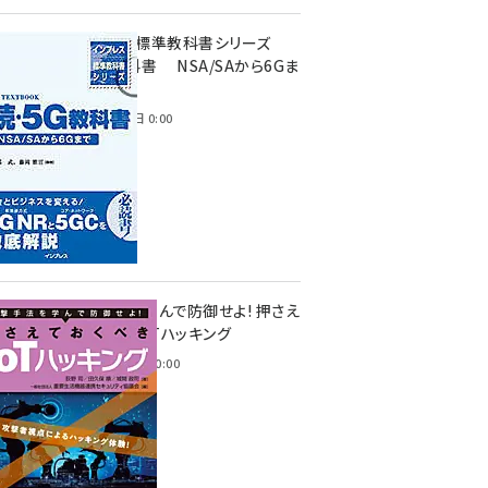
インプレス標準教科書シリーズ
続・5G教科書 NSA/SAから6Gま
で
2023年4月3日 0:00
攻撃手法を学んで防御せよ! 押さえ
ておくべきIoTハッキング
2022年6月14日 0:00