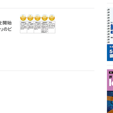
を開始
」のビ