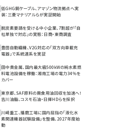
低GHG銅ケーブル、アマゾン物流拠点へ実
装：三菱マテリアルらが実証開始
脱炭素要請を受ける中小企業、7割超が「自
社単独で対応」の実態：日商・東商調査
豊田自動織機、V2G対応の「双方向車載充
電器」で系統連系を実証
田中貴金属、国内最大級500kWの純水素燃
料電池設備を稼働：湘南工場の電力34％を
カバー
東京都、SAF原料の廃食用油回収を加速へ！
吉川油脂、コスモ石油・日揮HDらを採択
川崎重工、播磨工場に国内屈指の「液化水
素関連機器試験設備」を整備、2027年度始
動