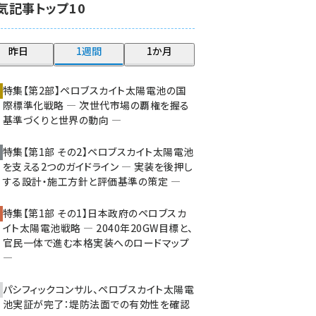
気記事トップ10
大串 (216)
aitras (180)
昨日
1週間
1か月
タンデム (145)
特集【第2部】ペロブスカイト太陽電池の国
際標準化戦略 ― 次世代市場の覇権を握る
基準づくりと世界の動向 ―
特集【第1部 その2】ペロブスカイト太陽電池
を支える2つのガイドライン ― 実装を後押し
する設計・施工方針と評価基準の策定 ―
特集【第1部 その1】日本政府のペロブスカ
イト太陽電池戦略 ― 2040年20GW目標と、
官民一体で進む本格実装へのロードマップ
―
パシフィックコンサル、ペロブスカイト太陽電
池実証が完了：堤防法面での有効性を確認