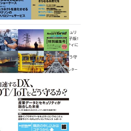
重要インフラサイバーセキュリ
ティコンファレンス特別電子版！
― 産業サイバーセキュリティに
関わる全ての方へ！ ―
加速するDX、OT/IoTをどう守
るか？
インプレス SmartGridニューズレター
特別編集号 2022 Vol.1