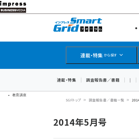
メ
イ
エネルギー
スマートグ
ン
IoT・AI
コ
製品導入
ン
Web担当者
EC担当者
テ
連載・特集
から探す
企業IT
ン
ソフト開発
DCクラウド
ツ
連載・特集
調査報告書／書籍
|
研究・調査
に
ドローン
移
教育講座
SGFトップ
調査報告書／書籍一覧
20
動
パ
2014年5月号
ン
く