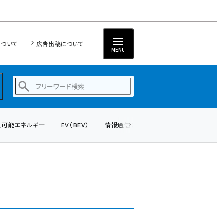
について
広告出稿について
MENU
生可能エネルギー
EV（BEV）
情報通信（ICT）
標準化
サイバ
蓄電池 (390)
新井 (350)
ペロブスカイト (332)
新井宏征 (286)
ngn (272)