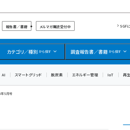
リッドフォーラム
SGF
報告書／書籍
メルマガ購読受付中
カテゴリ／種別
調査報告書／書籍
から探す
から探す
AI
スマートグリッド
脱炭素
エネルギー管理
IoT
再
14年5月号