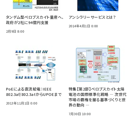
タンデム型ペロブスカイト量産へ、
アンシラリーサービスとは？
政府が2社に94億円支援
2014年4月1日 0:00
2月9日 8:00
PoEによる直流給電：IEEE
特集【第2部】ペロブスカイト太陽
802.3af/802.3atからUPOEまで
電池の国際標準化戦略 ― 次世代
市場の覇権を握る基準づくりと世
2013年11月1日 0:00
界の動向 ―
7月30日 10:00