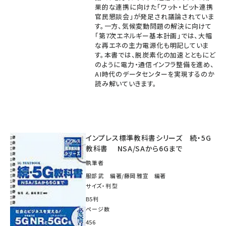
果的な連携に向けた「ワット・ビット連携
官民懇談会」が発足され議論されていま
す。一方、気候変動問題の解決に向けて
「第7次エネルギー基本計画」では、大幅
な再エネの主力電源化も明記していま
す。本書では、脱炭素化の加速とともにど
のように電力・通信インフラ整備を進め、
AI時代のデータセンターを実現するのか
読み解いていきます。
インプレス標準教科書シリーズ 続・5G
教科書 NSA/SAから6Gまで
執筆者
服部 武 編著/藤岡 雅宣 編著
サイズ・判型
B5判
ページ数
456