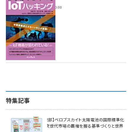
2022年6月14日 0:00
特集記事
特集【第2部】ペロブスカイト太陽電池の国際標準化
戦略 ― 次世代市場の覇権を握る基準づくりと世界
の動向 ―