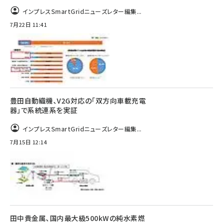
インプレスSmartGridニューズレター編集...
7月22日 11:41
豊田自動織機、V2G対応の「双方向車載充電
器」で系統連系を実証
インプレスSmartGridニューズレター編集...
7月15日 12:14
田中貴金属、国内最大級500kWの純水素燃