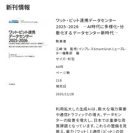
新刊情報
ワット・ビット連携データセンター
2025-2026 ―AI時代に多様化・分
散化するデータセンター新時代―
執筆者
江崎 浩 監修/インプレスSmartGridニューズレ
ター編集部 編
サイズ・判型
A4判
ページ数
218
発売日
2025/11/28
利用拡大した生成AIは、膨大な電力需要
や通信トラフィックの増大、データセン
ターの設置を増大し、日本では重要な政
策課題となっています。これらの整備を見
据え、電力（ワット）と通信（ビット）の効