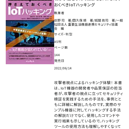
おくべきIoTハッキング
執筆者
荻野 司 著/田久保 順 著/城間 政司 著/一般
社団法人 重要生活機器連携セキュリティ協議
会 編
サイズ・判型
A5判
ページ数
144
発売日
2022/06/14
攻撃者視点によるハッキング体験！ 本書
は、IoT機器の開発者や品質保証の担当
者が、攻撃者の視点に立ってセキュリティ
検証を実践するための手法を、事例とと
もに詳細に解説したものです。実際のサ
ンプル機器に対してハッキングする手法
の解説だけでなく、使用したコマンドや
実行結果も示しているので、ハッキング
ツールの使用方法も理解しやすくなって