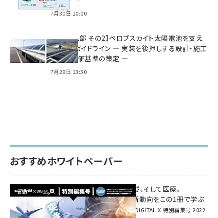
7月30日 10:00
特集【第1部 その2】ペロブスカイト太陽電池を支え
る2つのガイドライン ― 実装を後押しする設計・施工
方針と評価基準の策定 ―
7月29日 13:30
おすすめホワイトペーパー
環境対策、建機の遠隔操縦、そして医療。
次世代通信規格「5G」最新動向をこの1冊で学ぶ
SmartGrid ニューズレター × DIGITAL X 特別編集号 2022