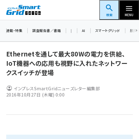
メ
スマートグリッドフォーラム
イ
検索
MENU
ン
コ
連載・特集
調査報告書／書籍
|
AI
スマートグリッド
脱炭
ン
テ
Ethernetを通して最大80Wの電力を供給、
ン
IoT機器への応用も視野に入れたネットワー
ツ
蓄電池 (403)
クスイッチが登場
に
新井 (362)
移
インプレスSmartGridニューズレター編集部
動
ペロブスカイト (340)
2016年10月27日 (木曜) 0:00
新井宏征 (296)
ngn (280)
大串 (223)
aitras (186)