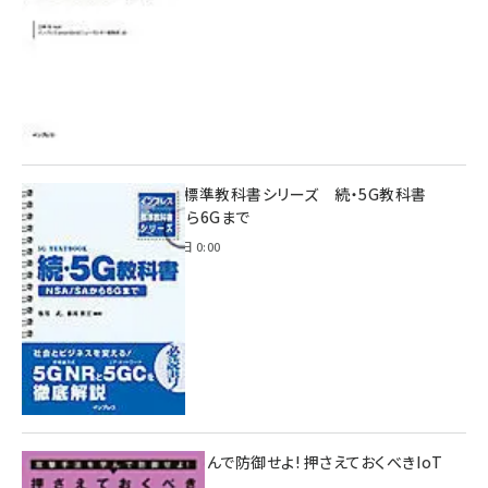
インプレス標準教科書シリーズ 続・5G教科書
NSA/SAから6Gまで
2023年4月3日 0:00
攻撃手法を学んで防御せよ! 押さえておくべきIoT
ハッキング