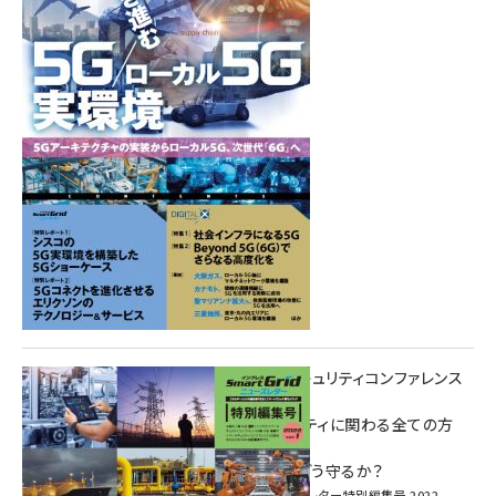
Summer
重要インフラサイバーセキュリティコンファレンス
特別電子版！
― 産業サイバーセキュリティに関わる全ての方
へ！ ―
加速するDX、OT/IoTをどう守るか？
インプレス SmartGridニューズレター特別編集号 2022