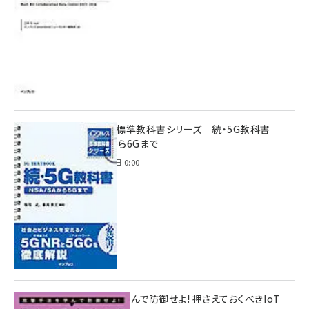
インプレス標準教科書シリーズ 続・5G教科書
NSA/SAから6Gまで
2023年4月3日 0:00
攻撃手法を学んで防御せよ! 押さえておくべきIoT