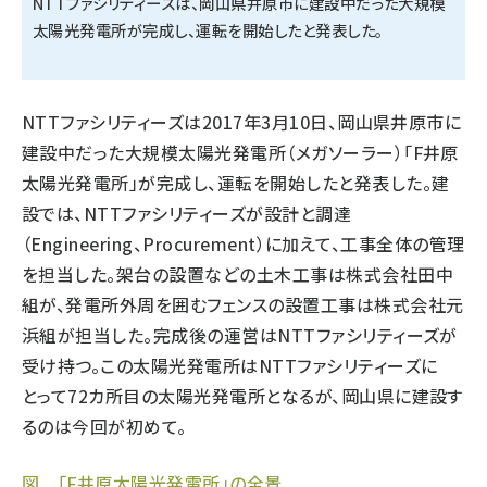
NTTファシリティーズは、岡山県井原市に建設中だった大規模
太陽光発電所が完成し、運転を開始したと発表した。
タンデム (154)
NTTファシリティーズは2017年3月10日、岡山県井原市に
建設中だった大規模太陽光発電所（メガソーラー）「F井原
太陽光発電所」が完成し、運転を開始したと発表した。建
設では、NTTファシリティーズが設計と調達
（Engineering、Procurement）に加えて、工事全体の管理
を担当した。架台の設置などの土木工事は株式会社田中
組が、発電所外周を囲むフェンスの設置工事は株式会社元
浜組が担当した。完成後の運営はNTTファシリティーズが
受け持つ。この太陽光発電所はNTTファシリティーズに
とって72カ所目の太陽光発電所となるが、岡山県に建設す
るのは今回が初めて。
図 「F井原太陽光発電所」の全景