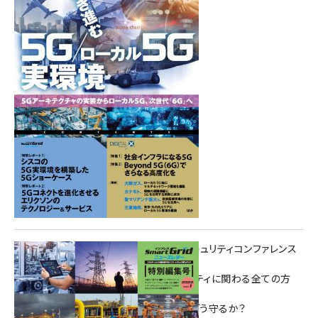
Summer
重要インフラサイバーセキュリティコンファレンス
特別電子版！
― 産業サイバーセキュリティに関わる全ての方
へ！ ―
加速するDX、OT/IoTをどう守るか？