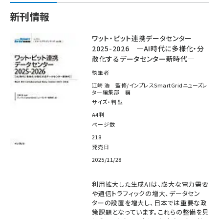
新刊情報
ワット・ビット連携データセンター
2025-2026 ―AI時代に多様化・分
散化するデータセンター新時代―
執筆者
江崎 浩 監修/インプレスSmartGridニューズレ
ター編集部 編
サイズ・判型
A4判
ページ数
218
発売日
2025/11/28
利用拡大した生成AIは、膨大な電力需要
や通信トラフィックの増大、データセン
ターの設置を増大し、日本では重要な政
策課題となっています。これらの整備を見