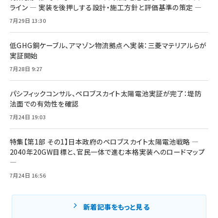
ライン ― 実装を後押しする設計・施工方針と評価基準の策定 ―
7月29日 13:30
低GHG銅ケーブル、アマゾン物流拠点へ実装：三菱マテリアルらが
実証開始
7月28日 9:27
パシフィックコンサル、ペロブスカイト太陽電池実証が完了：堤防
法面での有効性を確認
7月24日 19:03
特集【第1部 その1】日本政府のペロブスカイト太陽電池戦略 ―
2040年20GW目標と、官民一体で進む本格実装へのロードマップ
―
7月24日 16:56
新着記事をもっと見る