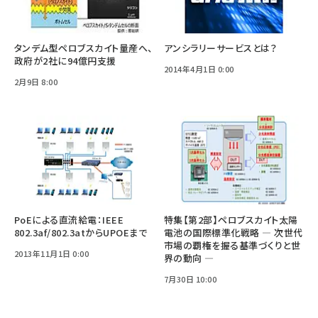
タンデム型ペロブスカイト量産へ、
アンシラリーサービスとは？
政府が2社に94億円支援
2014年4月1日 0:00
2月9日 8:00
PoEによる直流給電：IEEE
特集【第2部】ペロブスカイト太陽
802.3af/802.3atからUPOEまで
電池の国際標準化戦略 ― 次世代
市場の覇権を握る基準づくりと世
2013年11月1日 0:00
界の動向 ―
7月30日 10:00