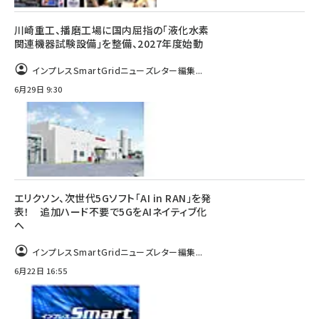
川崎重工、播磨工場に国内屈指の「液化水素
関連機器試験設備」を整備、2027年度始動
インプレスSmartGridニューズレター編集...
6月29日 9:30
エリクソン、次世代5Gソフト「AI in RAN」を発
表！ 追加ハード不要で5GをAIネイティブ化
へ
インプレスSmartGridニューズレター編集...
6月22日 16:55