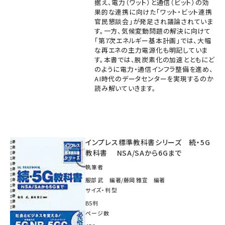
据え、電力（ワット）と通信（ビット）の効
果的な連携に向けた「ワット・ビット連携
官民懇談会」が発足され議論されていま
す。一方、気候変動問題の解決に向けて
「第7次エネルギー基本計画」では、大幅
な再エネの主力電源化も明記していま
す。本書では、脱炭素化の加速とともにど
のように電力・通信インフラ整備を進め、
AI時代のデータセンターを実現するのか
読み解いていきます。
インプレス標準教科書シリーズ 続・5G
教科書 NSA/SAから6Gまで
執筆者
服部 武 編著/藤岡 雅宣 編著
サイズ・判型
B5判
ページ数