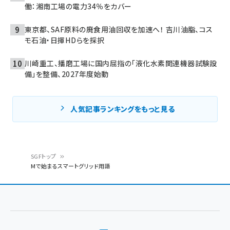
働：湘南工場の電力34％をカバー
東京都、SAF原料の廃食用油回収を加速へ！ 吉川油脂、コス
モ石油・日揮HDらを採択
川崎重工、播磨工場に国内屈指の「液化水素関連機器試験設
備」を整備、2027年度始動
人気記事ランキングをもっと見る
SGFトップ
Mで始まるスマートグリッド用語
パ
ン
く
ず