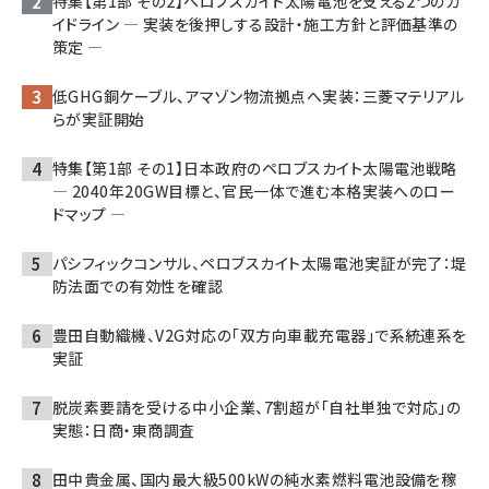
特集【第1部 その2】ペロブスカイト太陽電池を支える2つのガ
イドライン ― 実装を後押しする設計・施工方針と評価基準の
策定 ―
低GHG銅ケーブル、アマゾン物流拠点へ実装：三菱マテリアル
らが実証開始
特集【第1部 その1】日本政府のペロブスカイト太陽電池戦略
― 2040年20GW目標と、官民一体で進む本格実装へのロー
ドマップ ―
パシフィックコンサル、ペロブスカイト太陽電池実証が完了：堤
防法面での有効性を確認
豊田自動織機、V2G対応の「双方向車載充電器」で系統連系を
実証
脱炭素要請を受ける中小企業、7割超が「自社単独で対応」の
実態：日商・東商調査
田中貴金属、国内最大級500kWの純水素燃料電池設備を稼