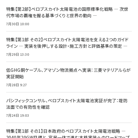
特集【第2部】ペロブスカイト太陽電池の国際標準化戦略 ― 次世
代市場の覇権を握る基準づくりと世界の動向 ―
7月30日 10:00
特集【第1部 その2】ペロブスカイト太陽電池を支える2つのガイド
ライン ― 実装を後押しする設計・施工方針と評価基準の策定 ―
7月29日 13:30
低GHG銅ケーブル、アマゾン物流拠点へ実装：三菱マテリアルらが
実証開始
7月28日 9:27
パシフィックコンサル、ペロブスカイト太陽電池実証が完了：堤防
法面での有効性を確認
7月24日 19:03
特集【第1部 その1】日本政府のペロブスカイト太陽電池戦略 ―
2040年20GW目標と、官民一体で進む本格実装へのロードマップ