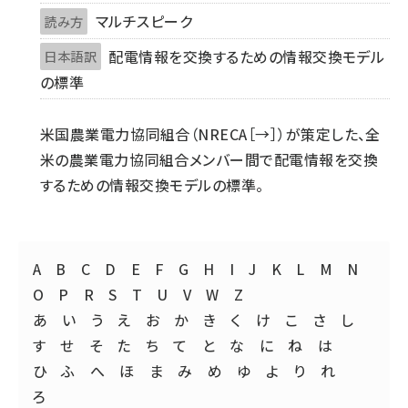
マルチスピーク
読み方
配電情報を交換するための情報交換モデル
日本語訳
の標準
米国農業電力協同組合（NRECA［→］）が策定した、全
米の農業電力協同組合メンバー間で配電情報を交換
するための情報交換モデルの標準。
A
B
C
D
E
F
G
H
I
J
K
L
M
N
O
P
R
S
T
U
V
W
Z
あ
い
う
え
お
か
き
く
け
こ
さ
し
す
せ
そ
た
ち
て
と
な
に
ね
は
ひ
ふ
へ
ほ
ま
み
め
ゆ
よ
り
れ
ろ