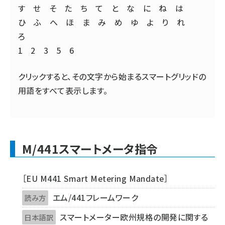
す
せ
そ
た
ち
て
と
な
に
ね
は
タンデム (161)
ひ
ふ
へ
ほ
ま
み
め
ゆ
よ
り
れ
ろ
1
2
3
5
6
クリックすると、その文字から始まるスマートグリッドの
用語をすべて表示します。
M/441スマートメータ指令
［EU M441 Smart Metering Mandate］
エム/441フレームワーク
読み方
スマートメーター欧州規格の開発に関する
日本語訳