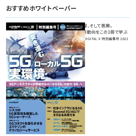
おすすめホワイトペーパー
環境対策、建機の遠隔操縦、そして医療。
次世代通信規格「5G」最新動向をこの1冊で学ぶ
SmartGrid ニューズレター × DIGITAL X 特別編集号 2022
Summer