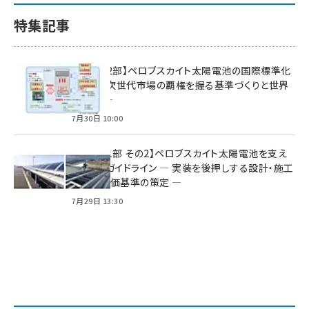
特集記事
特集【第2部】ペロブスカイト太陽電池の国際標準化
戦略 ― 次世代市場の覇権を握る基準づくりと世界
の動向 ―
7月30日 10:00
特集【第1部 その2】ペロブスカイト太陽電池を支え
る2つのガイドライン ― 実装を後押しする設計・施工
方針と評価基準の策定 ―
7月29日 13:30