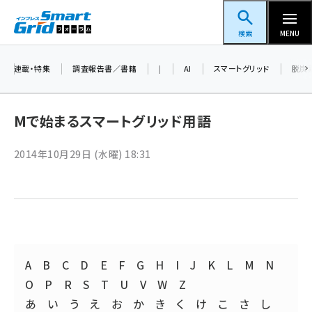
メ
スマートグリッドフォーラム
イ
検索
MENU
ン
コ
連載・特集
調査報告書／書籍
|
AI
スマートグリッド
脱炭
ン
テ
Mで始まるスマートグリッド用語
ン
ツ
2014年10月29日 (水曜) 18:31
蓄電池 (416)
に
新井 (371)
移
動
ペロブスカイト (353)
新井宏征 (313)
ngn (294)
A
B
C
D
E
F
G
H
I
J
K
L
M
N
O
P
R
S
T
U
V
W
Z
大串 (234)
あ
い
う
え
お
か
き
く
け
こ
さ
し
aitras (200)