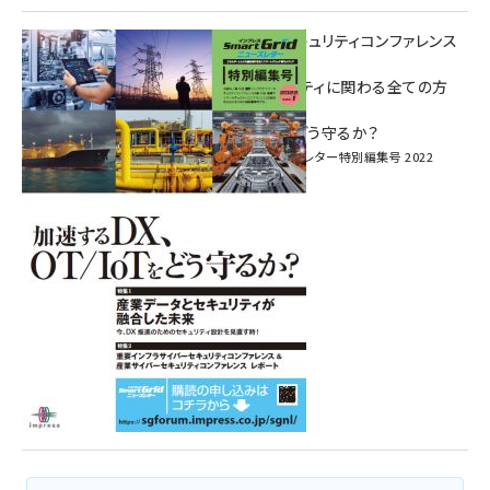
重要インフラサイバーセキュリティコンファレンス
特別電子版！
― 産業サイバーセキュリティに関わる全ての方
へ！ ―
加速するDX、OT/IoTをどう守るか？
インプレス SmartGridニューズレター特別編集号 2022
Vol.1