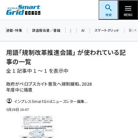
メ
スマートグリッドフォーラム
イ
検索
MENU
ン
コ
連載・特集
調査報告書／書籍
|
AI
スマートグリッド
脱炭
ン
テ
用語「規制改革推進会議」 が使われている記
ン
事の一覧
ツ
蓄電池 (401)
全 1 記事中 1 ～ 1 を表示中
に
新井 (358)
移
政府がペロブスカイト普及へ規制緩和、2026
年度中に措置
動
ペロブスカイト (337)
インプレスSmartGridニューズレター編集...
新井宏征 (294)
5月28日 10:07
ngn (279)
大串 (222)
aitras (185)