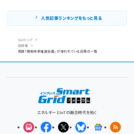
人気記事ランキングをもっと見る
SGFトップ
用語集
パ
用語「規制改革推進会議」 が使われている記事の一覧
ン
く
ず
エネルギーとIoTの融合時代を拓く
メルマガ
Facebook
X(エックス)
Bluesky
Googleニュ
RSS