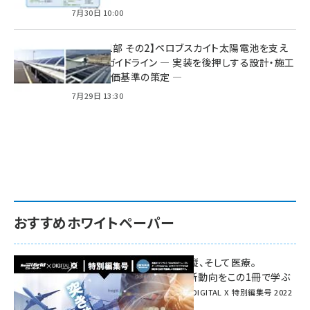
7月30日 10:00
特集【第1部 その2】ペロブスカイト太陽電池を支え
る2つのガイドライン ― 実装を後押しする設計・施工
方針と評価基準の策定 ―
7月29日 13:30
おすすめホワイトペーパー
環境対策、建機の遠隔操縦、そして医療。
次世代通信規格「5G」最新動向をこの1冊で学ぶ
SmartGrid ニューズレター × DIGITAL X 特別編集号 2022
Summer