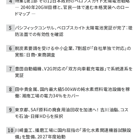
特集【第1部 その1】日本政府のペロブスカイト太陽電池戦略
― 2040年20GW目標と、官民一体で進む本格実装へのロー
ドマップ ―
パシフィックコンサル、ペロブスカイト太陽電池実証が完了：堤
防法面での有効性を確認
脱炭素要請を受ける中小企業、7割超が「自社単独で対応」の
実態：日商・東商調査
豊田自動織機、V2G対応の「双方向車載充電器」で系統連系を
実証
田中貴金属、国内最大級500kWの純水素燃料電池設備を稼
働：湘南工場の電力34％をカバー
東京都、SAF原料の廃食用油回収を加速へ！ 吉川油脂、コス
モ石油・日揮HDらを採択
川崎重工、播磨工場に国内屈指の「液化水素関連機器試験設
備」を整備、2027年度始動