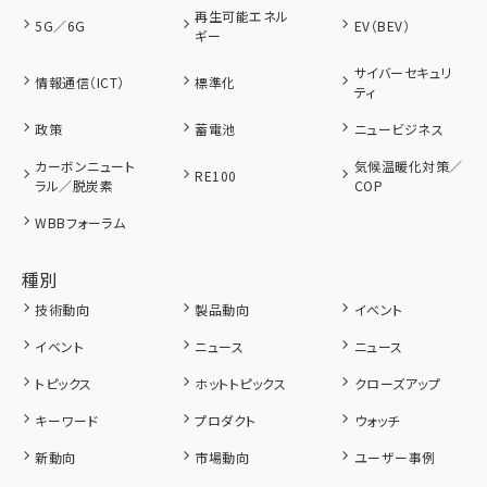
再生可能エネル
5G／6G
EV（BEV）
ギー
サイバーセキュリ
情報通信（ICT）
標準化
ティ
政策
蓄電池
ニュービジネス
カーボンニュート
気候温暖化対策／
RE100
ラル／脱炭素
COP
WBBフォーラム
種別
技術動向
製品動向
イベント
イベント
ニュース
ニュース
トピックス
ホットトピックス
クローズアップ
キーワード
プロダクト
ウォッチ
新動向
市場動向
ユーザー事例