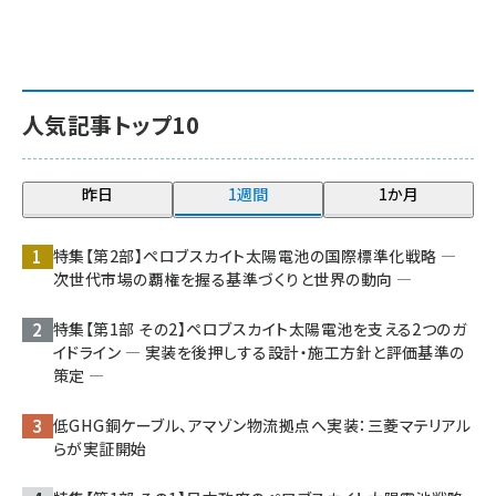
人気記事トップ10
昨日
1週間
1か月
特集【第2部】ペロブスカイト太陽電池の国際標準化戦略 ―
次世代市場の覇権を握る基準づくりと世界の動向 ―
特集【第1部 その2】ペロブスカイト太陽電池を支える2つのガ
イドライン ― 実装を後押しする設計・施工方針と評価基準の
策定 ―
低GHG銅ケーブル、アマゾン物流拠点へ実装：三菱マテリアル
らが実証開始