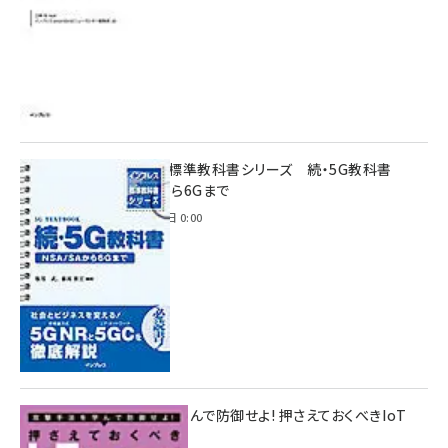
インプレス標準教科書シリーズ 続・5G教科書
NSA/SAから6Gまで
2023年4月3日 0:00
攻撃手法を学んで防御せよ! 押さえておくべきIoT
ハッキング