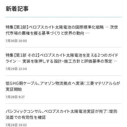
新着記事
特集【第2部】ペロブスカイト太陽電池の国際標準化戦略 ― 次世
代市場の覇権を握る基準づくりと世界の動向 ―
7月30日 10:00
特集【第1部 その2】ペロブスカイト太陽電池を支える2つのガイド
ライン ― 実装を後押しする設計・施工方針と評価基準の策定 ―
7月29日 13:30
低GHG銅ケーブル、アマゾン物流拠点へ実装：三菱マテリアルらが
実証開始
7月28日 9:27
パシフィックコンサル、ペロブスカイト太陽電池実証が完了：堤防
法面での有効性を確認
7月24日 19:03