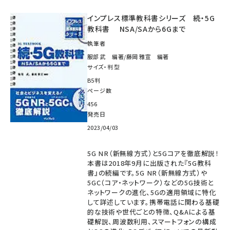
インプレス標準教科書シリーズ 続・5G
教科書 NSA/SAから6Gまで
執筆者
服部 武 編著/藤岡 雅宣 編著
サイズ・判型
B5判
ページ数
456
発売日
2023/04/03
5G NR（新無線方式）と5Gコアを徹底解説！
本書は2018年9月に出版された『5G教科
書』の続編です。5G NR（新無線方式）や
5GC（コア・ネットワーク）などの5G技術と
ネットワークの進化、5Gの適用領域に特化
して詳述しています。携帯電話に関わる基礎
的な技術や世代ごとの特徴、Q&Aによる基
礎解説、周波数利用、スマートフォンの構成