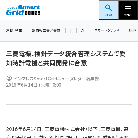
メ
スマートグリッドフォーラム
イ
検索
MENU
ン
コ
連載・特集
調査報告書／書籍
|
AI
スマートグリッド
脱炭
ン
テ
三菱電機、検針データ統合管理システムで愛
ン
知時計電機と共同開発に合意
ツ
蓄電池 (401)
に
インプレスSmartGridニューズレター編集部
新井 (358)
移
2016年6月14日 (火曜) 0:00
動
ペロブスカイト (337)
新井宏征 (294)
ngn (279)
大串 (222)
2016年6月14日、三菱電機株式会社（以下：三菱電機、東
京都千代田区、執行役社長：柵山 正樹）は、愛知時計電
aitras (185)