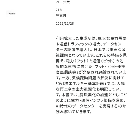
ページ数
218
発売日
2025/11/28
利用拡大した生成AIは、膨大な電力需要
や通信トラフィックの増大、データセン
ターの設置を増大し、日本では重要な政
策課題となっています。これらの整備を見
据え、電力（ワット）と通信（ビット）の効
果的な連携に向けた「ワット・ビット連携
官民懇談会」が発足され議論されていま
す。一方、気候変動問題の解決に向けて
「第7次エネルギー基本計画」では、大幅
な再エネの主力電源化も明記していま
す。本書では、脱炭素化の加速とともにど
のように電力・通信インフラ整備を進め、
AI時代のデータセンターを実現するのか
読み解いていきます。