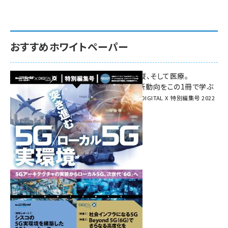
おすすめホワイトペーパー
環境対策、建機の遠隔操縦、そして医療。
次世代通信規格「5G」最新動向をこの1冊で学ぶ
SmartGrid ニューズレター × DIGITAL X 特別編集号 2022
Summer