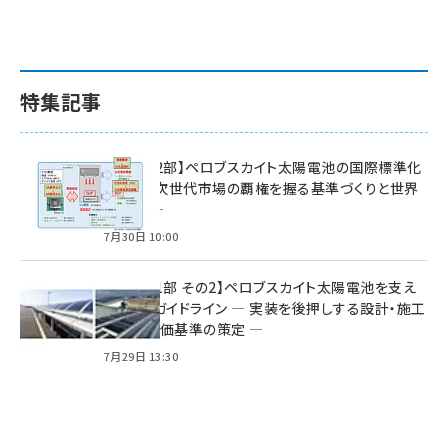
特集記事
特集【第2部】ペロブスカイト太陽電池の国際標準化
戦略 ― 次世代市場の覇権を握る基準づくりと世界
の動向 ―
7月30日 10:00
特集【第1部 その2】ペロブスカイト太陽電池を支え
る2つのガイドライン ― 実装を後押しする設計・施工
方針と評価基準の策定 ―
7月29日 13:30