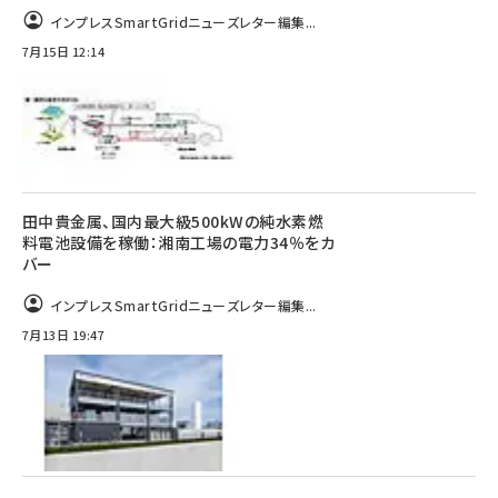
インプレスSmartGridニューズレター編集...
7月15日 12:14
田中貴金属、国内最大級500kWの純水素燃
料電池設備を稼働：湘南工場の電力34％をカ
バー
インプレスSmartGridニューズレター編集...
7月13日 19:47