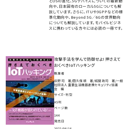
とOSの進化、5Gデバイスについての最新動
向や、日本固有のローカル5Gについても解
説しています。さらに、ITUや3GPPなどの標
準化動向や、Beyond 5G／6Gの世界動向
についても解説しています。モバイルビジネ
スに携わっている方々には必読の一冊です。
攻撃手法を学んで防御せよ! 押さえて
おくべきIoTハッキング
執筆者
荻野 司 著/田久保 順 著/城間 政司 著/一般
社団法人 重要生活機器連携セキュリティ協議
会 編
サイズ・判型
A5判
ページ数
144
発売日
2022/06/14