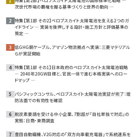
特集【第2部】ペロブスカイト太陽電池の国際標準化戦略 ―
次世代市場の覇権を握る基準づくりと世界の動向 ―
特集【第1部 その2】ペロブスカイト太陽電池を支える2つのガ
イドライン ― 実装を後押しする設計・施工方針と評価基準の
策定 ―
低GHG銅ケーブル、アマゾン物流拠点へ実装：三菱マテリアル
らが実証開始
特集【第1部 その1】日本政府のペロブスカイト太陽電池戦略
― 2040年20GW目標と、官民一体で進む本格実装へのロー
ドマップ ―
パシフィックコンサル、ペロブスカイト太陽電池実証が完了：堤
防法面での有効性を確認
脱炭素要請を受ける中小企業、7割超が「自社単独で対応」の
実態：日商・東商調査
豊田自動織機、V2G対応の「双方向車載充電器」で系統連系を