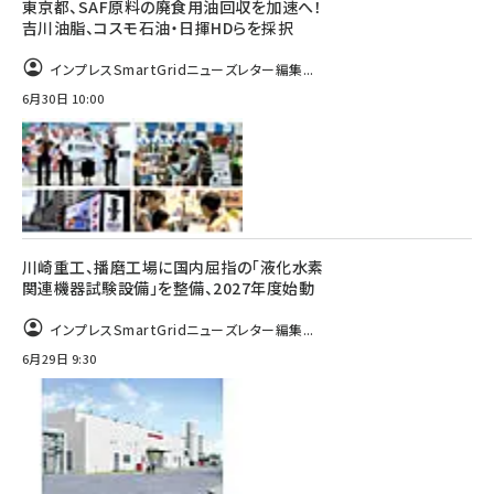
東京都、SAF原料の廃食用油回収を加速へ！
吉川油脂、コスモ石油・日揮HDらを採択
インプレスSmartGridニューズレター編集...
6月30日 10:00
川崎重工、播磨工場に国内屈指の「液化水素
関連機器試験設備」を整備、2027年度始動
インプレスSmartGridニューズレター編集...
6月29日 9:30