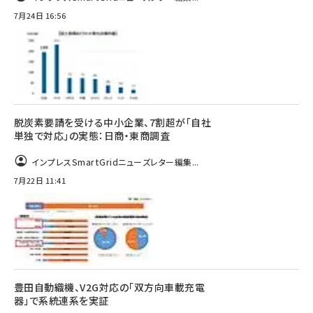
7月24日 16:56
脱炭素要請を受ける中小企業、7割超が「自社
単独で対応」の実態：日商・東商調査
インプレスSmartGridニューズレター編集...
7月22日 11:41
豊田自動織機、V2G対応の「双方向車載充電
器」で系統連系を実証