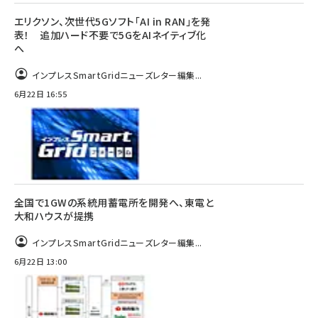
エリクソン、次世代5Gソフト「AI in RAN」を発
表！ 追加ハード不要で5GをAIネイティブ化
へ
インプレスSmartGridニューズレター編集...
6月22日 16:55
全国で1GWの系統用蓄電所を開発へ、東電と
大和ハウスが提携
インプレスSmartGridニューズレター編集...
6月22日 13:00