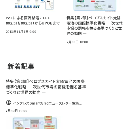
PoEによる直流給電：IEEE
特集【第2部】ペロブスカイト太陽
802.3af/802.3atからUPOEまで
電池の国際標準化戦略 ― 次世代
市場の覇権を握る基準づくりと世
2013年11月1日 0:00
界の動向 ―
7月30日 10:00
新着記事
特集【第2部】ペロブスカイト太陽電池の国際
標準化戦略 ― 次世代市場の覇権を握る基準
づくりと世界の動向 ―
インプレスSmartGridニューズレター編集...
7月30日 10:00