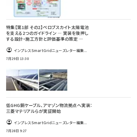
特集【第1部 その2】ペロブスカイト太陽電池
を支える2つのガイドライン ― 実装を後押し
する設計・施工方針と評価基準の策定 ―
インプレスSmartGridニューズレター編集...
7月29日 13:30
低GHG銅ケーブル、アマゾン物流拠点へ実装：
三菱マテリアルらが実証開始
インプレスSmartGridニューズレター編集...
7月28日 9:27