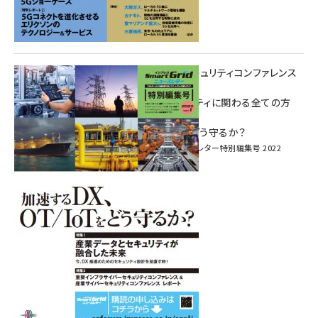
重要インフラサイバーセキュリティコンファレンス
特別電子版！
― 産業サイバーセキュリティに関わる全ての方
へ！ ―
加速するDX、OT/IoTをどう守るか？
インプレス SmartGridニューズレター特別編集号 2022
Vol.1