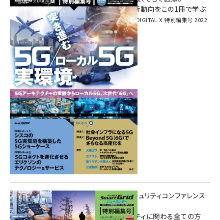
次世代通信規格「5G」最新動向をこの1冊で学ぶ
SmartGrid ニューズレター × DIGITAL X 特別編集号 2022
Summer
重要インフラサイバーセキュリティコンファレンス
特別電子版！
― 産業サイバーセキュリティに関わる全ての方