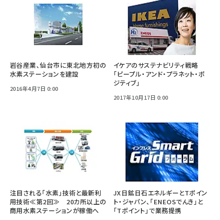
岩谷産業、仙台市に東北地方初の
イケアのサステナビリティ戦略
水素ステーションを建設
「ピープル・アンド・プラネット・ポ
ジティブ」
2016年4月7日 0:00
2017年10月17日 0:00
注目される「水素」技術と最新利
JX日鉱日石エネルギーとTポイン
用技術≪第2回≫ 20カ所以上の
ト・ジャパン、「ENEOSでんき」と
商用水素ステーションが稼働へ
「Tポイント」で業務提携