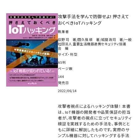
攻撃手法を学んで防御せよ! 押さえて
おくべきIoTハッキング
執筆者
荻野 司 著/田久保 順 著/城間 政司 著/一般
社団法人 重要生活機器連携セキュリティ協議
会 編
サイズ・判型
A5判
ページ数
144
発売日
2022/06/14
攻撃者視点によるハッキング体験！ 本書
は、IoT機器の開発者や品質保証の担当
者が、攻撃者の視点に立ってセキュリティ
検証を実践するための手法を、事例とと
もに詳細に解説したものです。実際のサ
ンプル機器に対してハッキングする手法