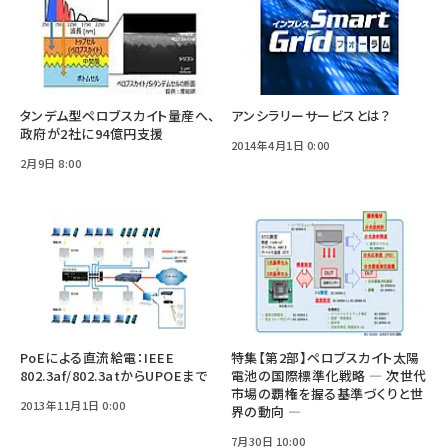
タンデム型ペロブスカイト量産へ、
アンシラリーサービスとは？
政府が2社に94億円支援
2014年4月1日 0:00
2月9日 8:00
PoEによる直流給電：IEEE
特集【第2部】ペロブスカイト太陽
802.3af/802.3atからUPOEまで
電池の国際標準化戦略 ― 次世代
市場の覇権を握る基準づくりと世
2013年11月1日 0:00
界の動向 ―
7月30日 10:00