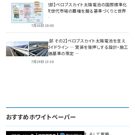
特集【第2部】ペロブスカイト太陽電池の国際標準化
戦略 ― 次世代市場の覇権を握る基準づくりと世界
の動向 ―
7月30日 10:00
特集【第1部 その2】ペロブスカイト太陽電池を支え
る2つのガイドライン ― 実装を後押しする設計・施工
方針と評価基準の策定 ―
7月29日 13:30
おすすめホワイトペーパー
環境対策、建機の遠隔操縦、そして医療。