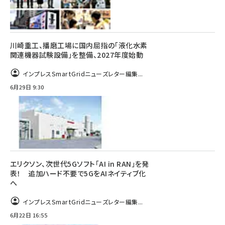
川崎重工、播磨工場に国内屈指の「液化水素
関連機器試験設備」を整備、2027年度始動
インプレスSmartGridニューズレター編集...
6月29日 9:30
エリクソン、次世代5Gソフト「AI in RAN」を発
表！ 追加ハード不要で5GをAIネイティブ化
へ
インプレスSmartGridニューズレター編集...
6月22日 16:55