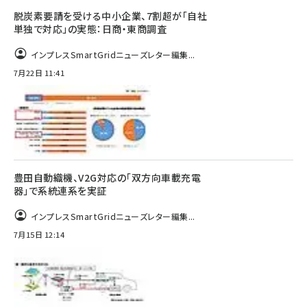
脱炭素要請を受ける中小企業、7割超が「自社
単独で対応」の実態：日商・東商調査
インプレスSmartGridニューズレター編集...
7月22日 11:41
豊田自動織機、V2G対応の「双方向車載充電
器」で系統連系を実証
インプレスSmartGridニューズレター編集...
7月15日 12:14