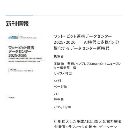
新刊情報
ワット・ビット連携データセンター
2025-2026 ―AI時代に多様化・分
散化するデータセンター新時代―
執筆者
江崎 浩 監修/インプレスSmartGridニューズレ
ター編集部 編
サイズ・判型
A4判
ページ数
218
発売日
2025/11/28
利用拡大した生成AIは、膨大な電力需要
や通信トラフィックの増大、データセン