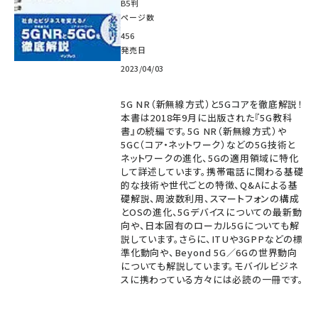
B5判
ページ数
456
発売日
2023/04/03
5G NR（新無線方式）と5Gコアを徹底解説！
本書は2018年9月に出版された『5G教科
書』の続編です。5G NR（新無線方式）や
5GC（コア・ネットワーク）などの5G技術と
ネットワークの進化、5Gの適用領域に特化
して詳述しています。携帯電話に関わる基礎
的な技術や世代ごとの特徴、Q&Aによる基
礎解説、周波数利用、スマートフォンの構成
とOSの進化、5Gデバイスについての最新動
向や、日本固有のローカル5Gについても解
説しています。さらに、ITUや3GPPなどの標
準化動向や、Beyond 5G／6Gの世界動向
についても解説しています。モバイルビジネ
スに携わっている方々には必読の一冊です。