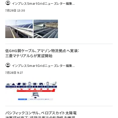
インプレスSmartGridニューズレター編集...
7月29日 13:30
低GHG銅ケーブル、アマゾン物流拠点へ実装：
三菱マテリアルらが実証開始
インプレスSmartGridニューズレター編集...
7月28日 9:27
パシフィックコンサル、ペロブスカイト太陽電
池実証が完了：堤防法面での有効性を確認