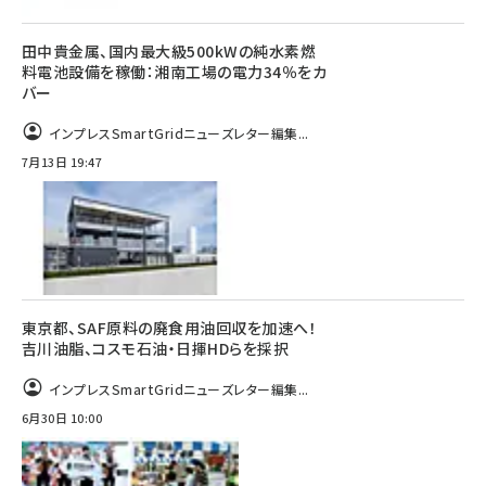
田中貴金属、国内最大級500kWの純水素燃
料電池設備を稼働：湘南工場の電力34％をカ
バー
インプレスSmartGridニューズレター編集...
7月13日 19:47
東京都、SAF原料の廃食用油回収を加速へ！
吉川油脂、コスモ石油・日揮HDらを採択
インプレスSmartGridニューズレター編集...
6月30日 10:00