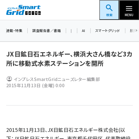
メ
スマートグリッドフォーラム
イ
検索
MENU
ン
コ
連載・特集
調査報告書／書籍
|
AI
スマートグリッド
脱炭
ン
テ
JX日鉱日石エネルギー、横浜大さん橋など3カ
ン
所に移動式水素ステーションを開所
ツ
蓄電池 (396)
に
インプレスSmartGridニューズレター編集部
新井 (353)
移
2015年11月13日 (金曜) 0:00
動
ペロブスカイト (332)
新井宏征 (289)
ngn (275)
大串 (216)
2015年11月13日、JX日鉱日石エネルギー株式会社(以
下：JX日鉱日石エネルギー、東京都千代田区、代表取締役
aitras (180)