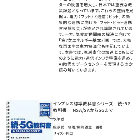
ターの設置を増大し、日本では重要な政
策課題となっています。これらの整備を見
据え、電力（ワット）と通信（ビット）の効
果的な連携に向けた「ワット・ビット連携
官民懇談会」が発足され議論されていま
す。一方、気候変動問題の解決に向けて
「第7次エネルギー基本計画」では、大幅
な再エネの主力電源化も明記していま
す。本書では、脱炭素化の加速とともにど
のように電力・通信インフラ整備を進め、
AI時代のデータセンターを実現するのか
読み解いていきます。
インプレス標準教科書シリーズ 続・5G
教科書 NSA/SAから6Gまで
執筆者
服部 武 編著/藤岡 雅宣 編著
サイズ・判型