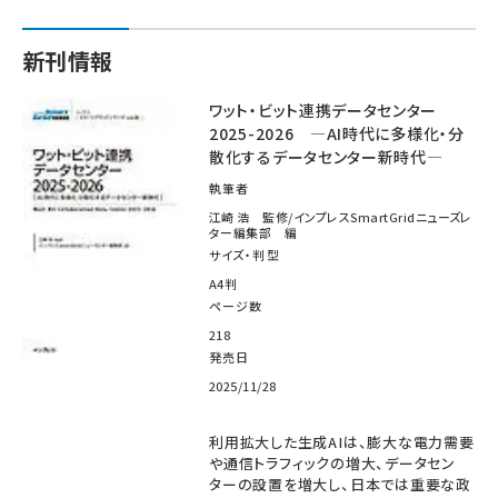
新刊情報
ワット・ビット連携データセンター
2025-2026 ―AI時代に多様化・分
散化するデータセンター新時代―
執筆者
江崎 浩 監修/インプレスSmartGridニューズレ
ター編集部 編
サイズ・判型
A4判
ページ数
218
発売日
2025/11/28
利用拡大した生成AIは、膨大な電力需要
や通信トラフィックの増大、データセン
ターの設置を増大し、日本では重要な政