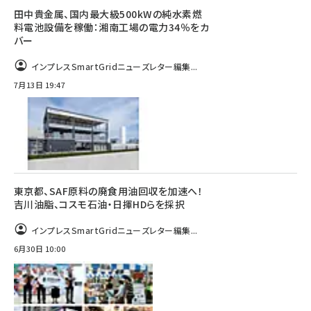
田中貴金属、国内最大級500kWの純水素燃
料電池設備を稼働：湘南工場の電力34％をカ
バー
インプレスSmartGridニューズレター編集...
7月13日 19:47
東京都、SAF原料の廃食用油回収を加速へ！
吉川油脂、コスモ石油・日揮HDらを採択
インプレスSmartGridニューズレター編集...
6月30日 10:00