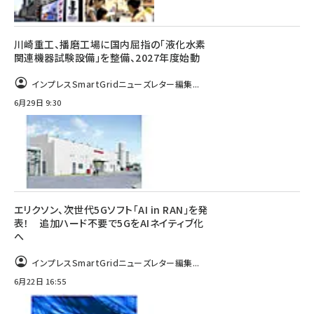
川崎重工、播磨工場に国内屈指の「液化水素
関連機器試験設備」を整備、2027年度始動
インプレスSmartGridニューズレター編集...
6月29日 9:30
エリクソン、次世代5Gソフト「AI in RAN」を発
表！ 追加ハード不要で5GをAIネイティブ化
へ
インプレスSmartGridニューズレター編集...
6月22日 16:55