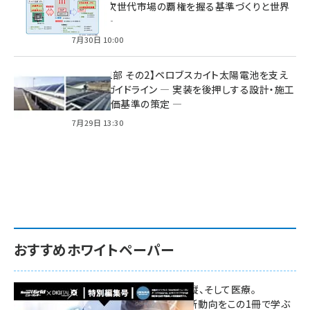
戦略 ― 次世代市場の覇権を握る基準づくりと世界
の動向 ―
7月30日 10:00
特集【第1部 その2】ペロブスカイト太陽電池を支え
る2つのガイドライン ― 実装を後押しする設計・施工
方針と評価基準の策定 ―
7月29日 13:30
おすすめホワイトペーパー
環境対策、建機の遠隔操縦、そして医療。
次世代通信規格「5G」最新動向をこの1冊で学ぶ