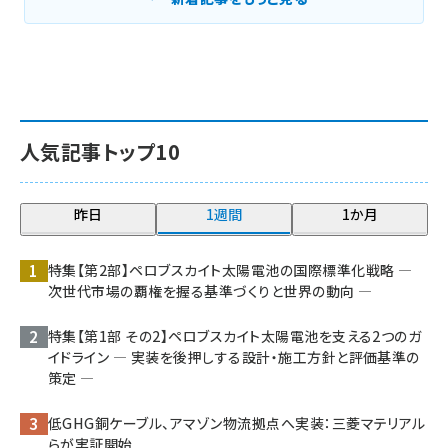
人気記事トップ10
昨日
1週間
1か月
特集【第2部】ペロブスカイト太陽電池の国際標準化戦略 ―
次世代市場の覇権を握る基準づくりと世界の動向 ―
特集【第1部 その2】ペロブスカイト太陽電池を支える2つのガ
イドライン ― 実装を後押しする設計・施工方針と評価基準の
策定 ―
低GHG銅ケーブル、アマゾン物流拠点へ実装：三菱マテリアル
らが実証開始