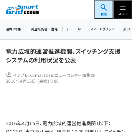
メ
スマートグリッドフォーラム
イ
検索
MENU
ン
コ
連載・特集
調査報告書／書籍
|
AI
スマートグリッド
脱炭
ン
テ
電力広域的運営推進機関、スイッチング支援
ン
システムの利用状況を公表
ツ
蓄電池 (403)
に
インプレスSmartGridニューズレター編集部
新井 (362)
移
2016年4月15日 (金曜) 0:00
動
ペロブスカイト (340)
新井宏征 (296)
ngn (280)
大串 (223)
2016年4月15日、電力広域的運営推進機関（以下：
OCCTO、東京都江東区、理事長：金本 良嗣）は、スイッチン
aitras (186)