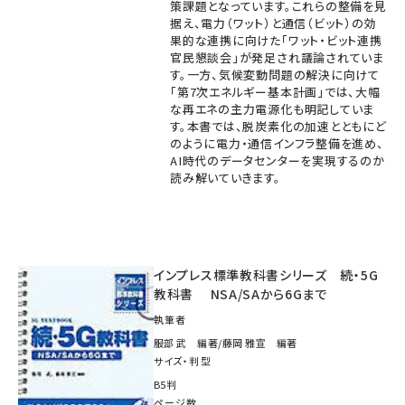
策課題となっています。これらの整備を見
据え、電力（ワット）と通信（ビット）の効
果的な連携に向けた「ワット・ビット連携
官民懇談会」が発足され議論されていま
す。一方、気候変動問題の解決に向けて
「第7次エネルギー基本計画」では、大幅
な再エネの主力電源化も明記していま
す。本書では、脱炭素化の加速とともにど
のように電力・通信インフラ整備を進め、
AI時代のデータセンターを実現するのか
読み解いていきます。
インプレス標準教科書シリーズ 続・5G
教科書 NSA/SAから6Gまで
執筆者
服部 武 編著/藤岡 雅宣 編著
サイズ・判型
B5判
ページ数