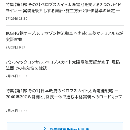
特集【第1部 その2】ペロブスカイト太陽電池を支える2つのガイド
ライン ― 実装を後押しする設計・施工方針と評価基準の策定 ―
7月29日 13:30
低GHG銅ケーブル、アマゾン物流拠点へ実装：三菱マテリアルらが
実証開始
7月28日 9:27
パシフィックコンサル、ペロブスカイト太陽電池実証が完了：堤防
法面での有効性を確認
7月24日 19:03
特集【第1部 その1】日本政府のペロブスカイト太陽電池戦略 ―
2040年20GW目標と、官民一体で進む本格実装へのロードマップ
―
7月24日 16:56
新着記事をもっと見る