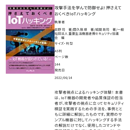
攻撃手法を学んで防御せよ! 押さえて
おくべきIoTハッキング
執筆者
荻野 司 著/田久保 順 著/城間 政司 著/一般
社団法人 重要生活機器連携セキュリティ協議
会 編
サイズ・判型
A5判
ページ数
144
発売日
2022/06/14
攻撃者視点によるハッキング体験！ 本書
は、IoT機器の開発者や品質保証の担当
者が、攻撃者の視点に立ってセキュリティ
検証を実践するための手法を、事例とと
もに詳細に解説したものです。実際のサ
ンプル機器に対してハッキングする手法
の解説だけでなく、使用したコマンドや