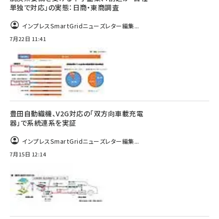
単独で対応」の実態：日商・東商調査
インプレスSmartGridニューズレター編集...
7月22日 11:41
豊田自動織機、V2G対応の「双方向車載充電
器」で系統連系を実証
インプレスSmartGridニューズレター編集...
7月15日 12:14