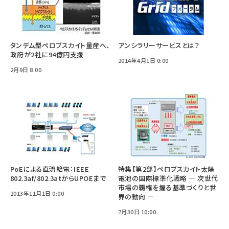
タンデム型ペロブスカイト量産へ、
アンシラリーサービスとは？
政府が2社に94億円支援
2014年4月1日 0:00
2月9日 8:00
PoEによる直流給電：IEEE
特集【第2部】ペロブスカイト太陽
802.3af/802.3atからUPOEまで
電池の国際標準化戦略 ― 次世代
市場の覇権を握る基準づくりと世
2013年11月1日 0:00
界の動向 ―
7月30日 10:00