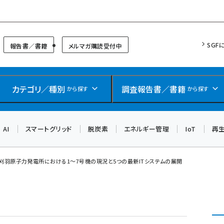
リッドフォーラム
SGF
報告書／書籍
メルマガ購読受付中
カテゴリ／種別
調査報告書／書籍
から探す
から探す
AI
スマートグリッド
脱炭素
エネルギー管理
IoT
再
刈羽原子力発電所における1〜7号機の現況と5つの最新ITシステムの展開