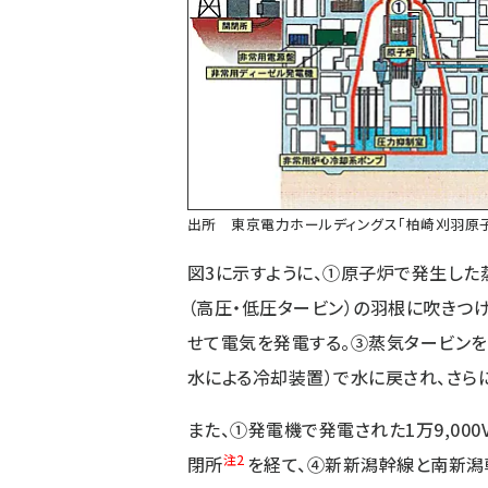
出所 東京電力ホールディングス「柏崎刈羽原子力
図3に示すように、①原子炉で発生した
（高圧・低圧タービン）の羽根に吹きつ
せて電気を発電する。③蒸気タービン
水による冷却装置）で水に戻され、さら
また、①発電機で発電された1万9,000
注2
閉所
を経て、④新新潟幹線と南新潟