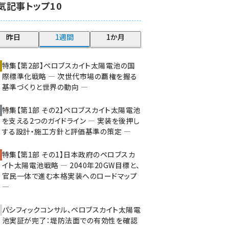
気記事トップ10
大串 (216)
aitras (180)
昨日
1週間
1か月
タンデム (145)
特集【第2部】ペロブスカイト太陽電池の国
際標準化戦略 ― 次世代市場の覇権を握る
基準づくりと世界の動向 ―
特集【第1部 その2】ペロブスカイト太陽電池
を支える2つのガイドライン ― 実装を後押し
する設計・施工方針と評価基準の策定 ―
特集【第1部 その1】日本政府のペロブスカ
イト太陽電池戦略 ― 2040年20GW目標と、
官民一体で進む本格実装へのロードマップ
―
パシフィックコンサル、ペロブスカイト太陽電
池実証が完了：堤防法面での有効性を確認