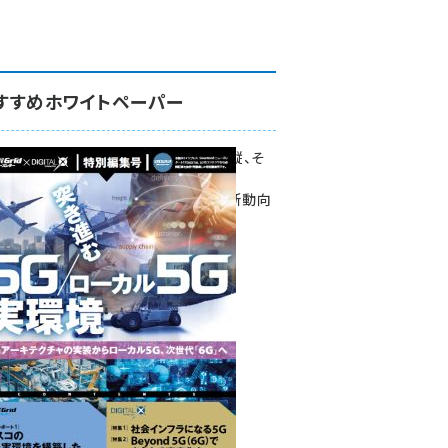
すすめホワイトペーパー
環境対策、建機の遠隔操縦、そ
して医療。
次世代通信規格「5G」最新動向
をこの1冊で学ぶ
SmartGrid ニューズレター ×
DIGITAL X 特別編集号 2022
Summer