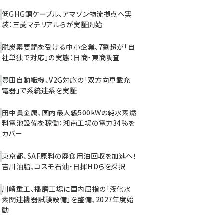
低GHG銅ケーブル、アマゾン物流拠点へ実
装：三菱マテリアルらが実証開始
脱炭素要請を受ける中小企業、7割超が「自
社単独で対応」の実態：日商・東商調査
豊田自動織機、V2G対応の「双方向車載充
電器」で系統連系を実証
田中貴金属、国内最大級500kWの純水素燃
料電池設備を稼働：湘南工場の電力34％を
カバー
東京都、SAF原料の廃食用油回収を加速へ！
吉川油脂、コスモ石油・日揮HDらを採択
川崎重工、播磨工場に国内屈指の「液化水
素関連機器試験設備」を整備、2027年度始
動