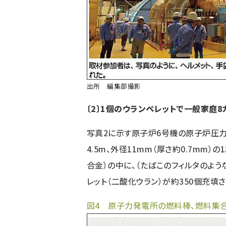
出所 編集部撮影
〔2〕1個のウランペレットで一般家庭
写真2に示す原子炉6号機の原子炉圧力容
4.5m、外径11mm（厚さ約0.7mm
合金）の中に、（たばこのフィルタのよう
レット（二酸化ウラン）が約350個充填
図4 原子力発電所の燃料棒、燃料集