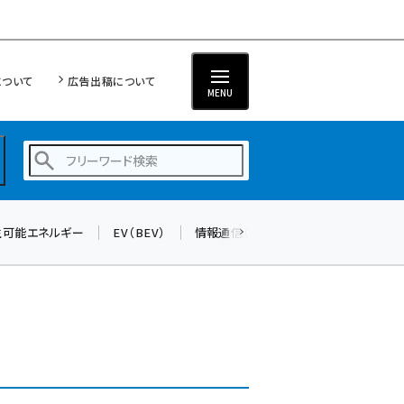
について
広告出稿について
MENU
生可能エネルギー
EV（BEV）
情報通信（ICT）
標準化
サイバ
蓄電池 (390)
新井 (350)
ペロブスカイト (332)
新井宏征 (286)
ngn (272)