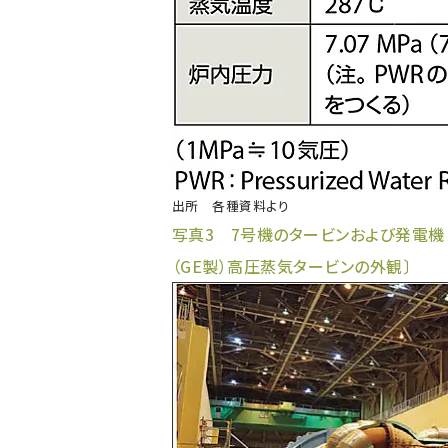
出所 各種資料より
写真3 7号機のタービンおよび発電機（A
（GE製）高圧蒸気タービンの外観〕