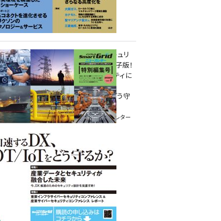
重要インフラサイバーセキュリ
ティコンファレンス特別電子版！
― 産業サイバーセキュリティに
関わる全ての方へ！ ―
加速するDX、OT/IoTをどう守
るか？
インプレス SmartGridニューズレター
特別編集号 2022 Vol.1