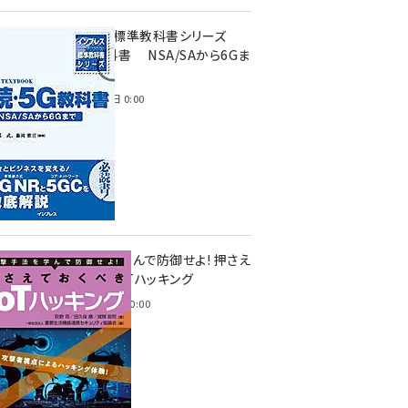
インプレス標準教科書シリーズ
続・5G教科書 NSA/SAから6Gま
で
2023年4月3日 0:00
攻撃手法を学んで防御せよ! 押さえ
ておくべきIoTハッキング
2022年6月14日 0:00