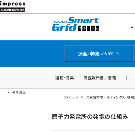
メ
イ
エネルギー
スマートグ
ン
IoT・AI
コ
製品導入
ン
Web担当者
EC担当者
テ
連載・特集
から探す
企業IT
ン
ソフト開発
DCクラウド
ツ
連載・特集
調査報告書／書籍
|
研究・調査
に
ドローン
移
教育講座
SGFトップ
東京電力ホールディングス・柏崎
動
パ
原子力発電所の発電の仕組み
ン
く