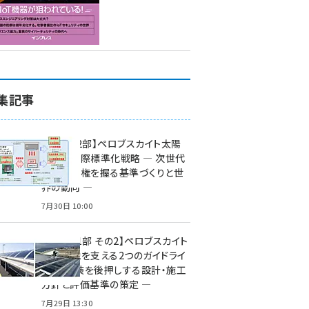
集記事
特集【第2部】ペロブスカイト太陽
電池の国際標準化戦略 ― 次世代
市場の覇権を握る基準づくりと世
界の動向 ―
7月30日 10:00
特集【第1部 その2】ペロブスカイト
太陽電池を支える2つのガイドライ
ン ― 実装を後押しする設計・施工
方針と評価基準の策定 ―
7月29日 13:30