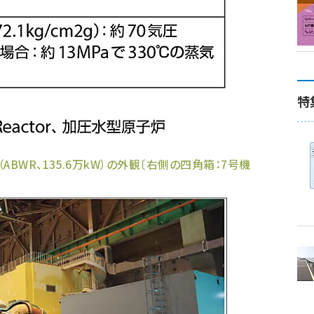
特
BWR、135.6万kW）の外観〔右側の四角箱：7号機