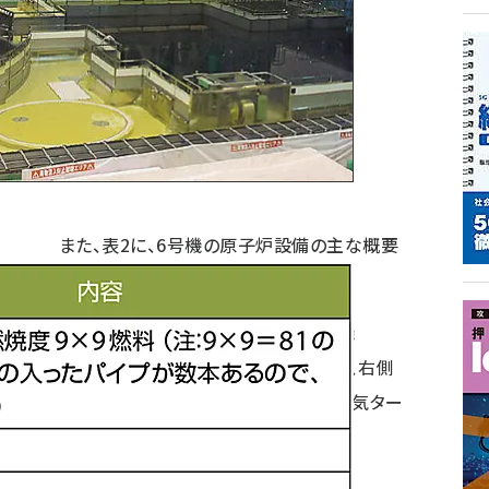
また、表2に、6号機の原子炉設備の主な概要
を示す。
写真3に7号機のタービンおよび発電機
（ABWR、135.6万kW）の外観を示すが、右側
の四角い箱は、7号機（GE製）の高圧蒸気ター
ビンの外観である。