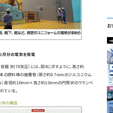
お
8カ月分の電気を発電
器（約70気圧）には、図4に示すように、高さ約
）の1本の燃料棒の被覆管（厚さ約0.7mmのジルコニウム
な）直径約10mm×高さ約10mmの円筒状のウランペ
されている。
合体の構造