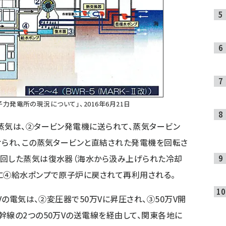
発電所の現況について」、2016年6月21日
蒸気は、②タービン発電機に送られて、蒸気タービン
けられ、この蒸気タービンと直結された発電機を回転さ
を回した蒸気は復水器（海水から汲み上げられた冷却
に④給水ポンプで原子炉に戻されて再利用される。
Vの電気は、②変圧器で50万Vに昇圧され、③50万V開
幹線の2つの50万Vの送電線を経由して、関東各地に