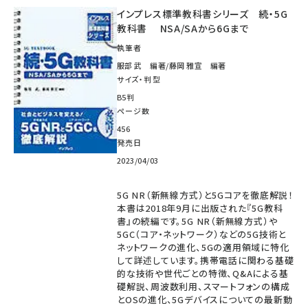
インプレス標準教科書シリーズ 続・5G
教科書 NSA/SAから6Gまで
執筆者
服部 武 編著/藤岡 雅宣 編著
サイズ・判型
B5判
ページ数
456
発売日
2023/04/03
5G NR（新無線方式）と5Gコアを徹底解説！
本書は2018年9月に出版された『5G教科
書』の続編です。5G NR（新無線方式）や
5GC（コア・ネットワーク）などの5G技術と
ネットワークの進化、5Gの適用領域に特化
して詳述しています。携帯電話に関わる基礎
的な技術や世代ごとの特徴、Q&Aによる基
礎解説、周波数利用、スマートフォンの構成
とOSの進化、5Gデバイスについての最新動