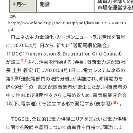
出所
https://www.fepc.or.jp/about_us/pr/pdf/kaiken_s2_20200313.
pdf
再エネの主力電源化・カーボンニュートラル時代を背景
に、2021年4月1日から、新たに「送配電網協議会」
（TDGC：Transmission & Distribution Grid Council）
注1
が設立
され、活動を開始する（会長：関西電力送配電社
長 土井 義宏 氏）。2020年4月1日に、電力システム改革の
第3弾「送配電部門の法的分離」が実施され、沖縄電力を
注2
除く9社
の一般送配電事業者が誕生したが、同事業者の
中立性および透明性をさらに高めるため、電気事業連合会
注3
（以下、電事連）から独立する形で発足する（表参照）
。
TDGCは、全国的に電力供給エリアをまたいだ電力供給
に関する設備や運用について効率性を目指す。同時に、非