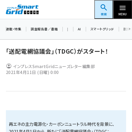
メ
スマートグリッドフォーラム
イ
検索
MENU
ン
コ
連載・特集
調査報告書／書籍
|
AI
スマートグリッド
脱炭
ン
テ
「送配電網協議会」（TDGC）がスタート！
ン
ツ
インプレスSmartGridニューズレター編集部
蓄電池 (409)
に
2021年4月11日 (日曜) 0:00
新井 (365)
移
動
ペロブスカイト (345)
新井宏征 (301)
ngn (285)
大串 (226)
再エネの主力電源化・カーボンニュートラル時代を背景に、
2021年4月1日から、新たに「送配電網協議会」（TDGC：
aitras (192)