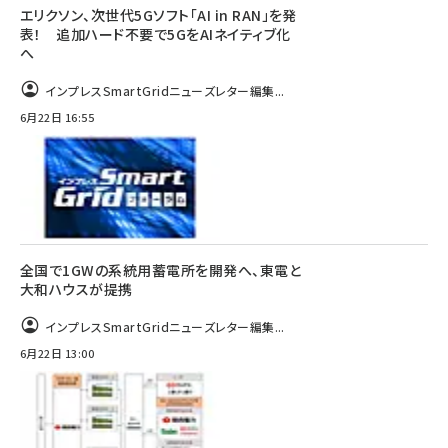
エリクソン、次世代5Gソフト「AI in RAN」を発
表！ 追加ハード不要で5GをAIネイティブ化
へ
インプレスSmartGridニューズレター編集...
6月22日 16:55
全国で1GWの系統用蓄電所を開発へ、東電と
大和ハウスが提携
インプレスSmartGridニューズレター編集...
6月22日 13:00