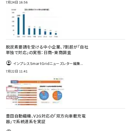
7月24日 16:56
脱炭素要請を受ける中小企業、7割超が「自社
単独で対応」の実態：日商・東商調査
インプレスSmartGridニューズレター編集...
7月22日 11:41
豊田自動織機、V2G対応の「双方向車載充電
器」で系統連系を実証