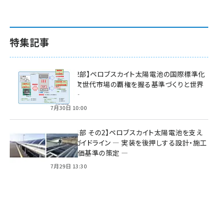
特集記事
特集【第2部】ペロブスカイト太陽電池の国際標準化
戦略 ― 次世代市場の覇権を握る基準づくりと世界
の動向 ―
7月30日 10:00
特集【第1部 その2】ペロブスカイト太陽電池を支え
る2つのガイドライン ― 実装を後押しする設計・施工
方針と評価基準の策定 ―
7月29日 13:30