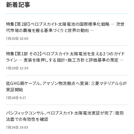
新着記事
特集【第2部】ペロブスカイト太陽電池の国際標準化戦略 ― 次世
代市場の覇権を握る基準づくりと世界の動向 ―
7月30日 10:00
特集【第1部 その2】ペロブスカイト太陽電池を支える2つのガイド
ライン ― 実装を後押しする設計・施工方針と評価基準の策定 ―
7月29日 13:30
低GHG銅ケーブル、アマゾン物流拠点へ実装：三菱マテリアルらが
実証開始
7月28日 9:27
パシフィックコンサル、ペロブスカイト太陽電池実証が完了：堤防
法面での有効性を確認
7月24日 19:03