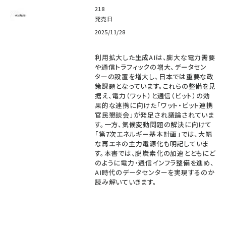
218
発売日
2025/11/28
利用拡大した生成AIは、膨大な電力需要
や通信トラフィックの増大、データセン
ターの設置を増大し、日本では重要な政
策課題となっています。これらの整備を見
据え、電力（ワット）と通信（ビット）の効
果的な連携に向けた「ワット・ビット連携
官民懇談会」が発足され議論されていま
す。一方、気候変動問題の解決に向けて
「第7次エネルギー基本計画」では、大幅
な再エネの主力電源化も明記していま
す。本書では、脱炭素化の加速とともにど
のように電力・通信インフラ整備を進め、
AI時代のデータセンターを実現するのか
読み解いていきます。