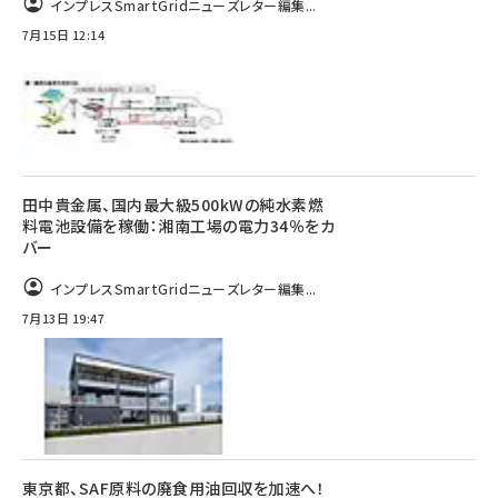
インプレスSmartGridニューズレター編集...
7月15日 12:14
田中貴金属、国内最大級500kWの純水素燃
料電池設備を稼働：湘南工場の電力34％をカ
バー
インプレスSmartGridニューズレター編集...
7月13日 19:47
東京都、SAF原料の廃食用油回収を加速へ！