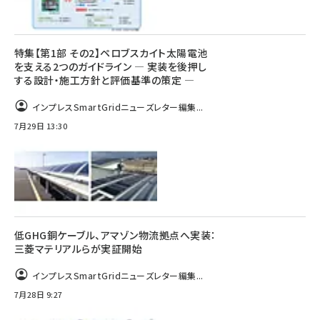
特集【第1部 その2】ペロブスカイト太陽電池
を支える2つのガイドライン ― 実装を後押し
する設計・施工方針と評価基準の策定 ―
インプレスSmartGridニューズレター編集...
7月29日 13:30
低GHG銅ケーブル、アマゾン物流拠点へ実装：
三菱マテリアルらが実証開始
インプレスSmartGridニューズレター編集...
7月28日 9:27