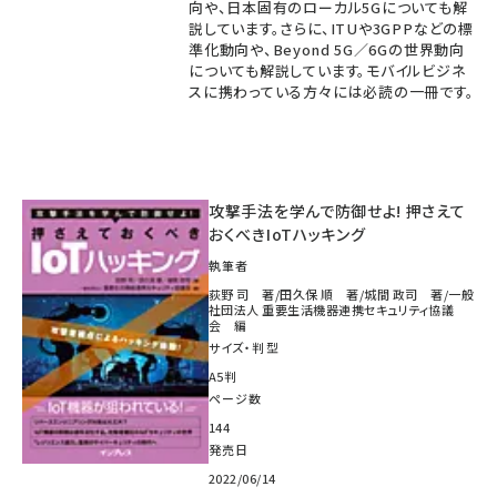
向や、日本固有のローカル5Gについても解
説しています。さらに、ITUや3GPPなどの標
準化動向や、Beyond 5G／6Gの世界動向
についても解説しています。モバイルビジネ
スに携わっている方々には必読の一冊です。
攻撃手法を学んで防御せよ! 押さえて
おくべきIoTハッキング
執筆者
荻野 司 著/田久保 順 著/城間 政司 著/一般
社団法人 重要生活機器連携セキュリティ協議
会 編
サイズ・判型
A5判
ページ数
144
発売日
2022/06/14