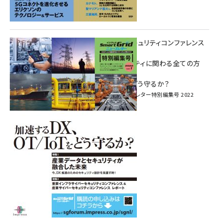
重要インフラサイバーセキュリティコンファレンス
特別電子版！
― 産業サイバーセキュリティに関わる全ての方
へ！ ―
加速するDX、OT/IoTをどう守るか？
インプレス SmartGridニューズレター特別編集号 2022
Vol.1