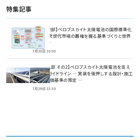
特集記事
特集【第2部】ペロブスカイト太陽電池の国際標準化
戦略 ― 次世代市場の覇権を握る基準づくりと世界
の動向 ―
7月30日 10:00
特集【第1部 その2】ペロブスカイト太陽電池を支え
る2つのガイドライン ― 実装を後押しする設計・施工
方針と評価基準の策定 ―
7月29日 13:30