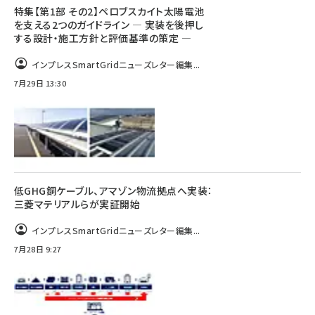
特集【第1部 その2】ペロブスカイト太陽電池
を支える2つのガイドライン ― 実装を後押し
する設計・施工方針と評価基準の策定 ―
インプレスSmartGridニューズレター編集...
7月29日 13:30
低GHG銅ケーブル、アマゾン物流拠点へ実装：
三菱マテリアルらが実証開始
インプレスSmartGridニューズレター編集...
7月28日 9:27