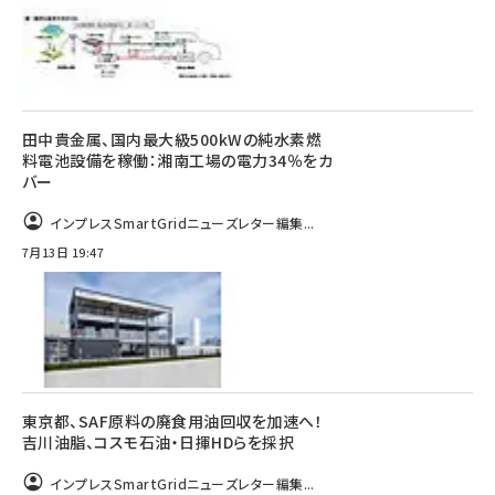
田中貴金属、国内最大級500kWの純水素燃
料電池設備を稼働：湘南工場の電力34％をカ
バー
インプレスSmartGridニューズレター編集...
7月13日 19:47
東京都、SAF原料の廃食用油回収を加速へ！
吉川油脂、コスモ石油・日揮HDらを採択
インプレスSmartGridニューズレター編集...