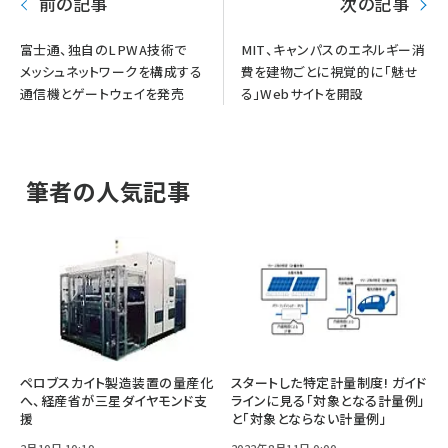
前の記事
次の記事
富士通、独自のLPWA技術で
MIT、キャンパスのエネルギー消
メッシュネットワークを構成する
費を建物ごとに視覚的に「魅せ
通信機とゲートウェイを発売
る」Webサイトを開設
筆者の人気記事
ペロブスカイト製造装置の量産化
スタートした特定計量制度! ガイド
へ、経産省が三星ダイヤモンド支
ラインに見る「対象となる計量例」
援
と「対象とならない計量例」
2月10日 10:19
2022年8月11日 0:00