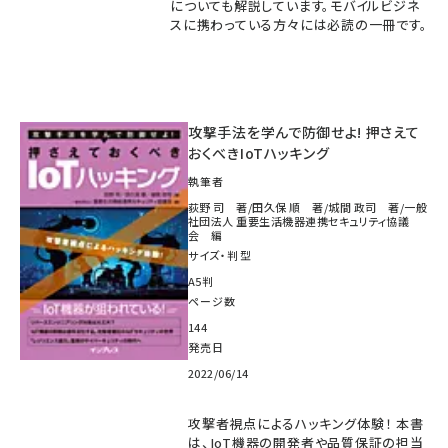
についても解説しています。モバイルビジネ
スに携わっている方々には必読の一冊です。
攻撃手法を学んで防御せよ! 押さえて
おくべきIoTハッキング
執筆者
荻野 司 著/田久保 順 著/城間 政司 著/一般
社団法人 重要生活機器連携セキュリティ協議
会 編
サイズ・判型
A5判
ページ数
144
発売日
2022/06/14
攻撃者視点によるハッキング体験！ 本書
は、IoT機器の開発者や品質保証の担当