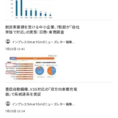
脱炭素要請を受ける中小企業、7割超が「自社
単独で対応」の実態：日商・東商調査
インプレスSmartGridニューズレター編集...
7月22日 11:41
豊田自動織機、V2G対応の「双方向車載充電
器」で系統連系を実証
インプレスSmartGridニューズレター編集...
7月15日 12:14