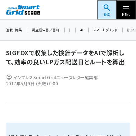
メ
スマートグリッドフォーラム
イ
検索
MENU
ン
コ
連載・特集
調査報告書／書籍
|
AI
スマートグリッド
脱炭
ン
テ
SIGFOXで収集した検針データをAIで解析し
ン
て、効率の良いLPガス配送日とルートを算出
ツ
蓄電池 (401)
に
インプレスSmartGridニューズレター編集部
新井 (358)
移
2017年5月9日 (火曜) 0:00
動
ペロブスカイト (337)
新井宏征 (294)
ngn (279)
大串 (222)
aitras (185)