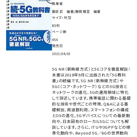
執筆者
服部 武 編著/藤岡 雅宣 編著
サイズ・判型
B5判
ページ数
456
発売日
2023/04/03
5G NR（新無線方式）と5Gコアを徹底解説！
本書は2018年9月に出版された『5G教科
書』の続編です。5G NR（新無線方式）や
5GC（コア・ネットワーク）などの5G技術と
ネットワークの進化、5Gの適用領域に特化
して詳述しています。携帯電話に関わる基礎
的な技術や世代ごとの特徴、Q&Aによる基
礎解説、周波数利用、スマートフォンの構成
とOSの進化、5Gデバイスについての最新動
向や、日本固有のローカル5Gについても解
説しています。さらに、ITUや3GPPなどの標
準化動向や、Beyond 5G／6Gの世界動向