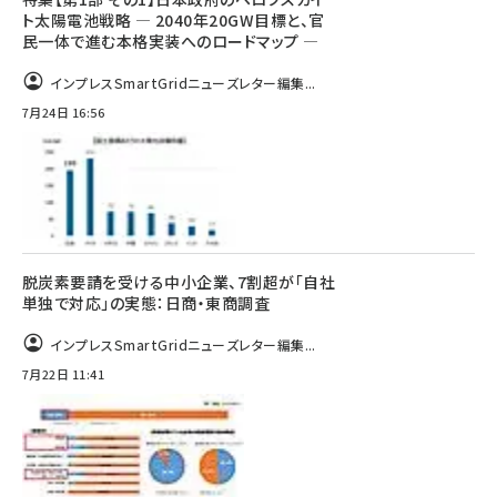
ト太陽電池戦略 ― 2040年20GW目標と、官
民一体で進む本格実装へのロードマップ ―
インプレスSmartGridニューズレター編集...
7月24日 16:56
脱炭素要請を受ける中小企業、7割超が「自社
単独で対応」の実態：日商・東商調査
インプレスSmartGridニューズレター編集...
7月22日 11:41