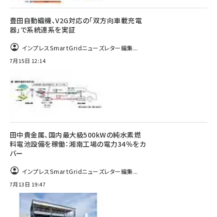
豊田自動織機、V2G対応の「双方向車載充電
器」で系統連系を実証
インプレスSmartGridニューズレター編集...
7月15日 12:14
田中貴金属、国内最大級500kWの純水素燃
料電池設備を稼働：湘南工場の電力34％をカ
バー
インプレスSmartGridニューズレター編集...
7月13日 19:47