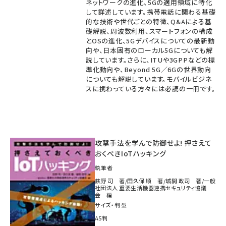
ネットワークの進化、5Gの適用領域に特化
して詳述しています。携帯電話に関わる基礎
的な技術や世代ごとの特徴、Q&Aによる基
礎解説、周波数利用、スマートフォンの構成
とOSの進化、5Gデバイスについての最新動
向や、日本固有のローカル5Gについても解
説しています。さらに、ITUや3GPPなどの標
準化動向や、Beyond 5G／6Gの世界動向
についても解説しています。モバイルビジネ
スに携わっている方々には必読の一冊です。
攻撃手法を学んで防御せよ! 押さえて
おくべきIoTハッキング
執筆者
荻野 司 著/田久保 順 著/城間 政司 著/一般
社団法人 重要生活機器連携セキュリティ協議
会 編
サイズ・判型
A5判