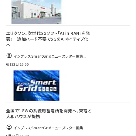
エリクソン、次世代5Gソフト「AI in RAN」を発
表！ 追加ハード不要で5GをAIネイティブ化
へ
インプレスSmartGridニューズレター編集...
6月22日 16:55
全国で1GWの系統用蓄電所を開発へ、東電と
大和ハウスが提携
インプレスSmartGridニューズレター編集...
6月22日 13:00