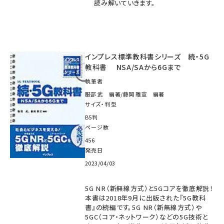
読み解いていきます。
インプレス標準教科書シリーズ 続・5G
教科書 NSA/SAから6Gまで
執筆者
服部 武 編著/藤岡 雅宣 編著
サイズ・判型
B5判
ページ数
456
発売日
2023/04/03
5G NR（新無線方式）と5Gコアを徹底解説！
本書は2018年9月に出版された『5G教科
書』の続編です。5G NR（新無線方式）や
5GC（コア・ネットワーク）などの5G技術と