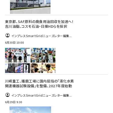
東京都、SAF原料の廃食用油回収を加速へ！
吉川油脂、コスモ石油・日揮HDらを採択
インプレスSmartGridニューズレター編集...
6月30日 10:00
川崎重工、播磨工場に国内屈指の「液化水素
関連機器試験設備」を整備、2027年度始動
インプレスSmartGridニューズレター編集...
6月29日 9:30