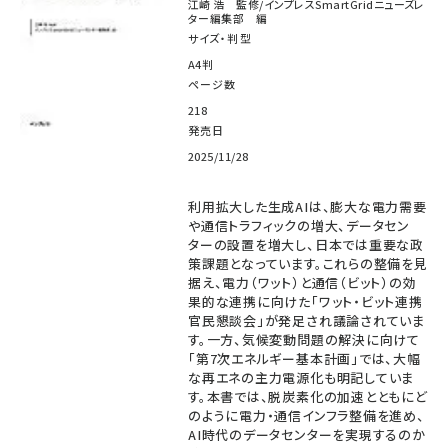
江崎 浩 監修/インプレスSmartGridニューズレ
ター編集部 編
サイズ・判型
A4判
ページ数
218
発売日
2025/11/28
利用拡大した生成AIは、膨大な電力需要
や通信トラフィックの増大、データセン
ターの設置を増大し、日本では重要な政
策課題となっています。これらの整備を見
据え、電力（ワット）と通信（ビット）の効
果的な連携に向けた「ワット・ビット連携
官民懇談会」が発足され議論されていま
す。一方、気候変動問題の解決に向けて
「第7次エネルギー基本計画」では、大幅
な再エネの主力電源化も明記していま
す。本書では、脱炭素化の加速とともにど
のように電力・通信インフラ整備を進め、
AI時代のデータセンターを実現するのか