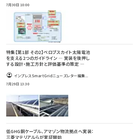
7月30日 10:00
特集【第1部 その2】ペロブスカイト太陽電池
を支える2つのガイドライン ― 実装を後押し
する設計・施工方針と評価基準の策定 ―
インプレスSmartGridニューズレター編集...
7月29日 13:30
低GHG銅ケーブル、アマゾン物流拠点へ実装：
三菱マテリアルらが実証開始