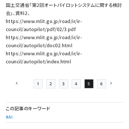
国土交通省「第2回オートパイロットシステムに関する検討
会」、資料2、
https://www.mlit.go.jp/road/ir/ir-
council/autopilot/pdf/02/3.pdf
https://www.mlit.go.jp/road/ir/ir-
council/autopilot/doc02.html
https://www.mlit.go.jp/road/ir/ir-
council/autopilot/index.html
1
2
3
4
5
6
前ページ
先頭ページ
Page
Page
Page
Page
Page
次ページ
ペー
ジ
この記事のキーワード
送
#AI
り