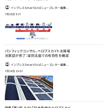
インプレスSmartGridニューズレター編集...
7月28日 9:27
パシフィックコンサル、ペロブスカイト太陽電
池実証が完了：堤防法面での有効性を確認
インプレスSmartGridニューズレター編集...
7月24日 19:03
特集【第1部 その1】日本政府のペロブスカイ