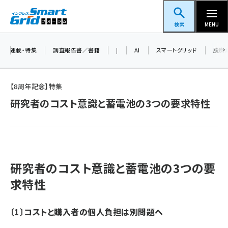
メ
スマートグリッドフォーラム
イ
検索
MENU
ン
コ
連載・特集
調査報告書／書籍
|
AI
スマートグリッド
脱炭
ン
テ
【8周年記念】特集
ン
研究者のコスト意識と蓄電池の3つの要求特性
ツ
蓄電池 (409)
に
新井 (365)
移
動
ペロブスカイト (345)
研究者のコスト意識と蓄電池の3つの要
新井宏征 (301)
求特性
ngn (285)
大串 (226)
〔1〕コストと購入者の個人負担は別問題へ
aitras (192)