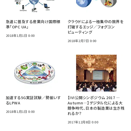
急速に普及する産業向け国際標
クラウドによる一極集中の限界を
準「OPC UA」
打破するエッジ／フォグコン
ピューティング
2018年1月1日 0:00
2018年2月7日 0:00
加速する5G実証試験／勢揃いす
【IVI公開シンポジウム 2017 —
るLPWA
Autumn—】デジタル化による大
競争時代、日本の製造業は生き残
2018年1月1日 0:00
れるか？
2017年12月8日 0:00