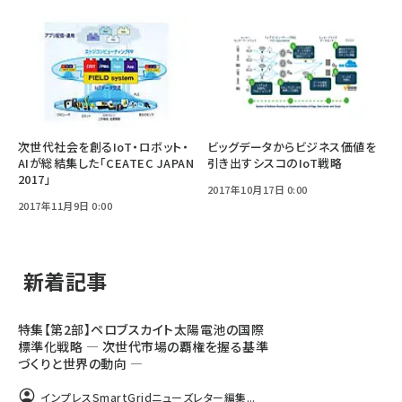
次世代社会を創るIoT・ロボット・
ビッグデータからビジネス価値を
AIが総結集した「CEATEC JAPAN
引き出すシスコのIoT戦略
2017」
2017年10月17日 0:00
2017年11月9日 0:00
新着記事
特集【第2部】ペロブスカイト太陽電池の国際
標準化戦略 ― 次世代市場の覇権を握る基準
づくりと世界の動向 ―
インプレスSmartGridニューズレター編集...