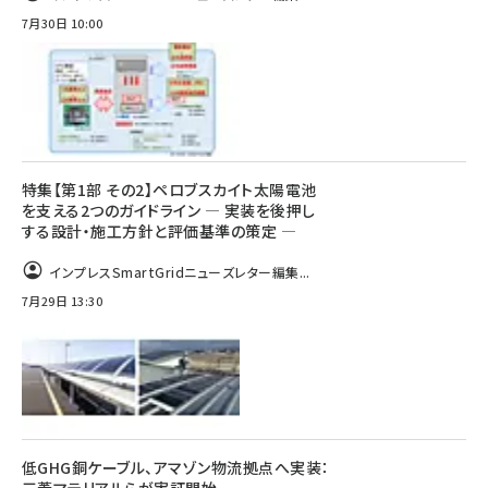
7月30日 10:00
特集【第1部 その2】ペロブスカイト太陽電池
を支える2つのガイドライン ― 実装を後押し
する設計・施工方針と評価基準の策定 ―
インプレスSmartGridニューズレター編集...
7月29日 13:30
低GHG銅ケーブル、アマゾン物流拠点へ実装：
三菱マテリアルらが実証開始