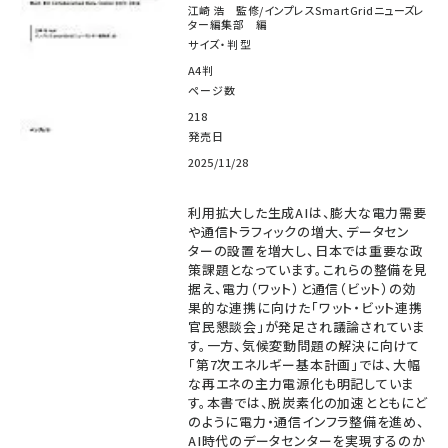
江崎 浩 監修/インプレスSmartGridニューズレ
ター編集部 編
サイズ・判型
A4判
ページ数
218
発売日
2025/11/28
利用拡大した生成AIは、膨大な電力需要
や通信トラフィックの増大、データセン
ターの設置を増大し、日本では重要な政
策課題となっています。これらの整備を見
据え、電力（ワット）と通信（ビット）の効
果的な連携に向けた「ワット・ビット連携
官民懇談会」が発足され議論されていま
す。一方、気候変動問題の解決に向けて
「第7次エネルギー基本計画」では、大幅
な再エネの主力電源化も明記していま
す。本書では、脱炭素化の加速とともにど
のように電力・通信インフラ整備を進め、
AI時代のデータセンターを実現するのか