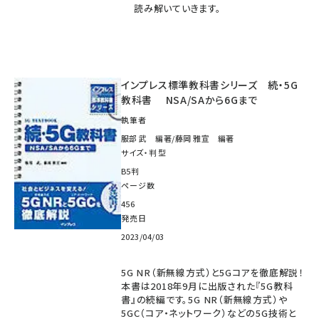
読み解いていきます。
インプレス標準教科書シリーズ 続・5G
教科書 NSA/SAから6Gまで
執筆者
服部 武 編著/藤岡 雅宣 編著
サイズ・判型
B5判
ページ数
456
発売日
2023/04/03
5G NR（新無線方式）と5Gコアを徹底解説！
本書は2018年9月に出版された『5G教科
書』の続編です。5G NR（新無線方式）や
5GC（コア・ネットワーク）などの5G技術と