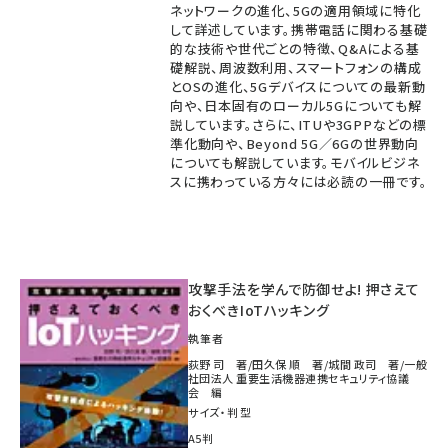
ネットワークの進化、5Gの適用領域に特化
して詳述しています。携帯電話に関わる基礎
的な技術や世代ごとの特徴、Q&Aによる基
礎解説、周波数利用、スマートフォンの構成
とOSの進化、5Gデバイスについての最新動
向や、日本固有のローカル5Gについても解
説しています。さらに、ITUや3GPPなどの標
準化動向や、Beyond 5G／6Gの世界動向
についても解説しています。モバイルビジネ
スに携わっている方々には必読の一冊です。
攻撃手法を学んで防御せよ! 押さえて
おくべきIoTハッキング
執筆者
荻野 司 著/田久保 順 著/城間 政司 著/一般
社団法人 重要生活機器連携セキュリティ協議
会 編
サイズ・判型
A5判