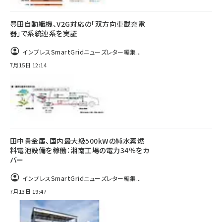
豊田自動織機、V2G対応の「双方向車載充電
器」で系統連系を実証
インプレスSmartGridニューズレター編集...
7月15日 12:14
田中貴金属、国内最大級500kWの純水素燃
料電池設備を稼働：湘南工場の電力34％をカ
バー
インプレスSmartGridニューズレター編集...
7月13日 19:47