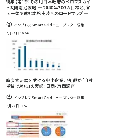
特集【第1部 その1】日本政府のペロブスカイ
ト太陽電池戦略 ― 2040年20GW目標と、官
民一体で進む本格実装へのロードマップ ―
インプレスSmartGridニューズレター編集...
7月24日 16:56
脱炭素要請を受ける中小企業、7割超が「自社
単独で対応」の実態：日商・東商調査
インプレスSmartGridニューズレター編集...
7月22日 11:41