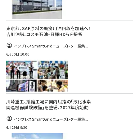
東京都、SAF原料の廃食用油回収を加速へ！
吉川油脂、コスモ石油・日揮HDらを採択
インプレスSmartGridニューズレター編集...
6月30日 10:00
川崎重工、播磨工場に国内屈指の「液化水素
関連機器試験設備」を整備、2027年度始動
インプレスSmartGridニューズレター編集...
6月29日 9:30