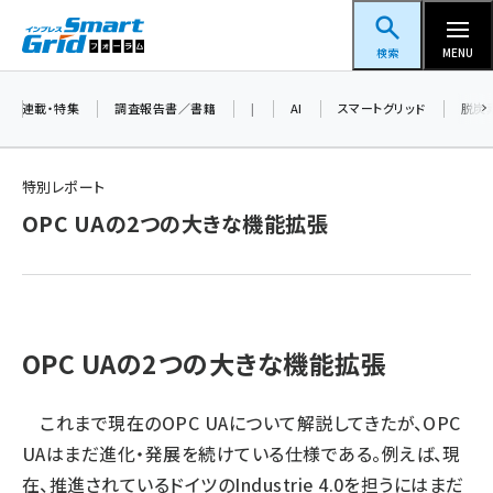
メ
スマートグリッドフォーラム
イ
検索
MENU
ン
コ
連載・特集
調査報告書／書籍
|
AI
スマートグリッド
脱炭
ン
テ
特別レポート
ン
OPC UAの2つの大きな機能拡張
ツ
蓄電池 (416)
に
新井 (371)
移
動
ペロブスカイト (353)
OPC UAの2つの大きな機能拡張
新井宏征 (313)
ngn (294)
これまで現在のOPC UAについて解説してきたが、OPC
UAはまだ進化・発展を続けている仕様である。例えば、現
大串 (234)
在、推進されているドイツのIndustrie 4.0を担うにはまだ
aitras (200)