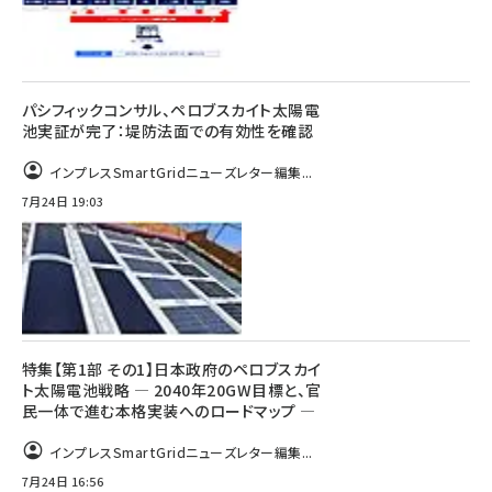
パシフィックコンサル、ペロブスカイト太陽電
池実証が完了：堤防法面での有効性を確認
インプレスSmartGridニューズレター編集...
7月24日 19:03
特集【第1部 その1】日本政府のペロブスカイ
ト太陽電池戦略 ― 2040年20GW目標と、官
民一体で進む本格実装へのロードマップ ―
インプレスSmartGridニューズレター編集...
7月24日 16:56