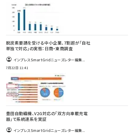
脱炭素要請を受ける中小企業、7割超が「自社
単独で対応」の実態：日商・東商調査
インプレスSmartGridニューズレター編集...
7月22日 11:41
豊田自動織機、V2G対応の「双方向車載充電
器」で系統連系を実証
インプレスSmartGridニューズレター編集...