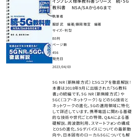
インプレス標準教科書シリーズ 続・5G
教科書 NSA/SAから6Gまで
執筆者
服部 武 編著/藤岡 雅宣 編著
サイズ・判型
B5判
ページ数
456
発売日
2023/04/03
5G NR（新無線方式）と5Gコアを徹底解説！
本書は2018年9月に出版された『5G教科
書』の続編です。5G NR（新無線方式）や
5GC（コア・ネットワーク）などの5G技術と
ネットワークの進化、5Gの適用領域に特化
して詳述しています。携帯電話に関わる基礎
的な技術や世代ごとの特徴、Q&Aによる基
礎解説、周波数利用、スマートフォンの構成
とOSの進化、5Gデバイスについての最新動
向や、日本固有のローカル5Gについても解