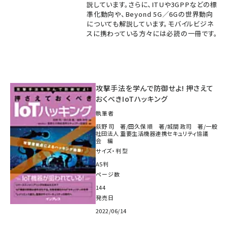
説しています。さらに、ITUや3GPPなどの標
準化動向や、Beyond 5G／6Gの世界動向
についても解説しています。モバイルビジネ
スに携わっている方々には必読の一冊です。
攻撃手法を学んで防御せよ! 押さえて
おくべきIoTハッキング
執筆者
荻野 司 著/田久保 順 著/城間 政司 著/一般
社団法人 重要生活機器連携セキュリティ協議
会 編
サイズ・判型
A5判
ページ数
144
発売日
2022/06/14