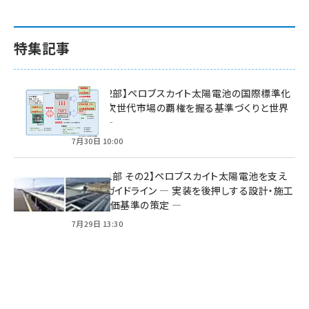
特集記事
特集【第2部】ペロブスカイト太陽電池の国際標準化
戦略 ― 次世代市場の覇権を握る基準づくりと世界
の動向 ―
7月30日 10:00
特集【第1部 その2】ペロブスカイト太陽電池を支え
る2つのガイドライン ― 実装を後押しする設計・施工
方針と評価基準の策定 ―
7月29日 13:30