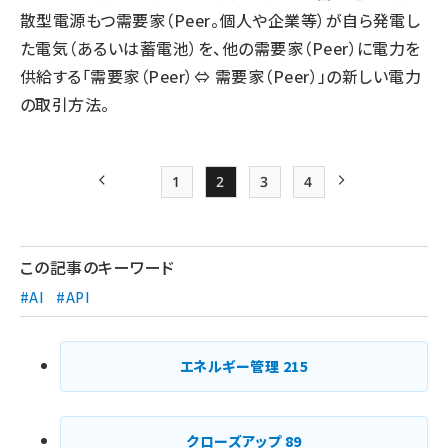
散型電源もつ需要家（Peer。個人や企業等）が自ら発電し
た電気（あるいは蓄電池）を、他の需要家（Peer）に電力を
供給する「需要家（Peer）⇔ 需要家（Peer）」の新しい電力
の取引方法。
1
2
3
4
前ページ
Page
Page
Page
Page
次ページ
ペー
ジ
この記事のキーワード
送
#AI
#API
り
エネルギー管理
215
クローズアップ
89