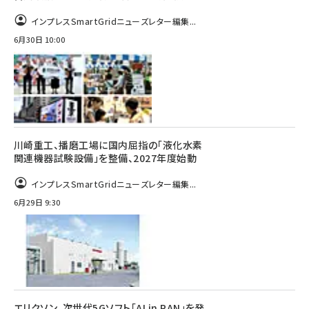
インプレスSmartGridニューズレター編集...
6月30日 10:00
川崎重工、播磨工場に国内屈指の「液化水素
関連機器試験設備」を整備、2027年度始動
インプレスSmartGridニューズレター編集...
6月29日 9:30
エリクソン、次世代5Gソフト「AI in RAN」を発