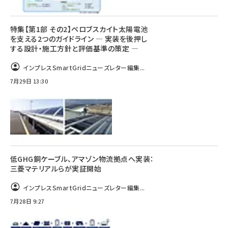
特集【第1部 その2】ペロブスカイト太陽電池
を支える2つのガイドライン ― 実装を後押し
する設計・施工方針と評価基準の策定 ―
インプレスSmartGridニューズレター編集...
7月29日 13:30
低GHG銅ケーブル、アマゾン物流拠点へ実装：
三菱マテリアルらが実証開始
インプレスSmartGridニューズレター編集...
7月28日 9:27