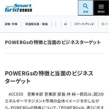
メ
スマートグリッドフォーラム
イ
検索
MENU
ン
コ
連載・特集
調査報告書／書籍
|
AI
スマートグリッド
脱炭
ン
テ
POWERGsの特徴と当面のビジネスターゲット
ン
ツ
蓄電池 (382)
に
新井 (345)
移
動
POWERGsの特徴と当面のビジネス
ペロブスカイト (327)
ターゲット
新井宏征 (278)
ngn (265)
ACCESS 営業本部 営業部 部長 林 純一郎氏は、図2の
大串 (211)
エネルギーマネジメント市場の全体イメージを示しなが
ら、POWERGsの特長について、「POWERGsは、表2に示す
aitras (177)