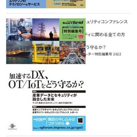
重要インフラサイバーセキュリティコンファレンス
特別電子版！
― 産業サイバーセキュリティに関わる全ての方
へ！ ―
加速するDX、OT/IoTをどう守るか？
インプレス SmartGridニューズレター特別編集号 2022
Vol.1