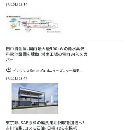
7月15日 12:14
田中貴金属、国内最大級500kWの純水素燃
料電池設備を稼働：湘南工場の電力34％をカ
バー
インプレスSmartGridニューズレター編集...
7月13日 19:47
東京都、SAF原料の廃食用油回収を加速へ！
吉川油脂、コスモ石油・日揮HDらを採択