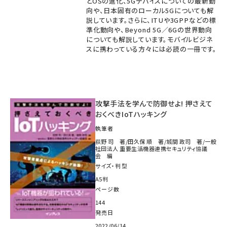
とOSの進化、5Gデバイスについての最新動
向や、日本固有のローカル5Gについても解
説しています。さらに、ITUや3GPPなどの標
準化動向や、Beyond 5G／6Gの世界動向
についても解説しています。モバイルビジネ
スに携わっている方々には必読の一冊です。
攻撃手法を学んで防御せよ! 押さえて
おくべきIoTハッキング
執筆者
荻野 司 著/田久保 順 著/城間 政司 著/一般
社団法人 重要生活機器連携セキュリティ協議
会 編
サイズ・判型
A5判
ページ数
144
発売日
2022/06/14