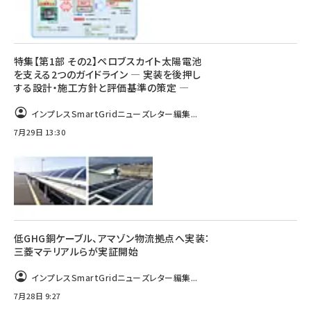
特集【第1部 その2】ペロブスカイト太陽電池
を支える2つのガイドライン ― 実装を後押し
する設計・施工方針と評価基準の策定 ―
インプレスSmartGridニューズレター編集...
7月29日 13:30
低GHG銅ケーブル、アマゾン物流拠点へ実装：
三菱マテリアルらが実証開始
インプレスSmartGridニューズレター編集...
7月28日 9:27