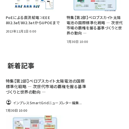
PoEによる直流給電：IEEE
特集【第2部】ペロブスカイト太陽
802.3af/802.3atからUPOEまで
電池の国際標準化戦略 ― 次世代
市場の覇権を握る基準づくりと世
2013年11月1日 0:00
界の動向 ―
7月30日 10:00
新着記事
特集【第2部】ペロブスカイト太陽電池の国際
標準化戦略 ― 次世代市場の覇権を握る基準
づくりと世界の動向 ―
インプレスSmartGridニューズレター編集...
7月30日 10:00