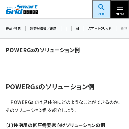
メ
スマートグリッドフォーラム
イ
検索
MENU
ン
コ
連載・特集
調査報告書／書籍
|
AI
スマートグリッド
脱炭
ン
テ
POWERGsのソリューション例
ン
ツ
蓄電池 (382)
に
新井 (345)
移
動
POWERGsのソリューション例
ペロブスカイト (327)
新井宏征 (278)
POWERGsでは具体的にどのようなことができるのか、
ngn (265)
そのソリューション例を紹介しよう。
大串 (211)
〔1〕住宅用の低圧需要家向けソリューションの例
aitras (177)