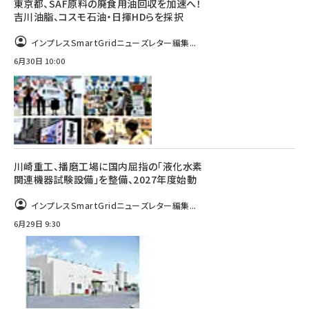
東京都、SAF原料の廃食用油回収を加速へ！
吉川油脂、コスモ石油・日揮HDらを採択
インプレスSmartGridニューズレター編集...
6月30日 10:00
川崎重工、播磨工場に国内屈指の「液化水素
関連機器試験設備」を整備、2027年度始動
インプレスSmartGridニューズレター編集...
6月29日 9:30