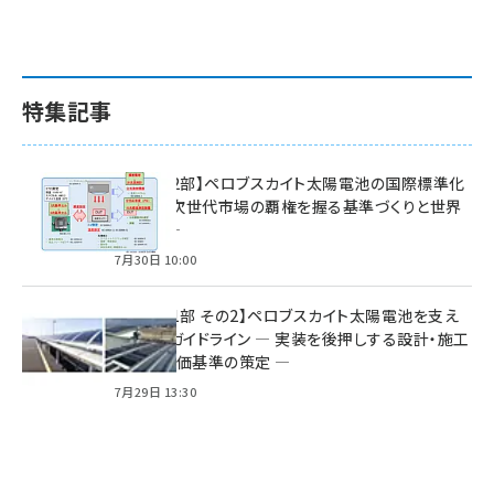
特集記事
特集【第2部】ペロブスカイト太陽電池の国際標準化
戦略 ― 次世代市場の覇権を握る基準づくりと世界
の動向 ―
7月30日 10:00
特集【第1部 その2】ペロブスカイト太陽電池を支え
る2つのガイドライン ― 実装を後押しする設計・施工
方針と評価基準の策定 ―
7月29日 13:30