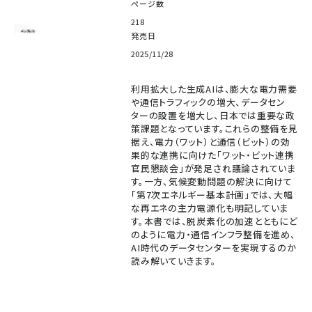
ページ数
218
発売日
2025/11/28
利用拡大した生成AIは、膨大な電力需要
や通信トラフィックの増大、データセン
ターの設置を増大し、日本では重要な政
策課題となっています。これらの整備を見
据え、電力（ワット）と通信（ビット）の効
果的な連携に向けた「ワット・ビット連携
官民懇談会」が発足され議論されていま
す。一方、気候変動問題の解決に向けて
「第7次エネルギー基本計画」では、大幅
な再エネの主力電源化も明記していま
す。本書では、脱炭素化の加速とともにど
のように電力・通信インフラ整備を進め、
AI時代のデータセンターを実現するのか
読み解いていきます。