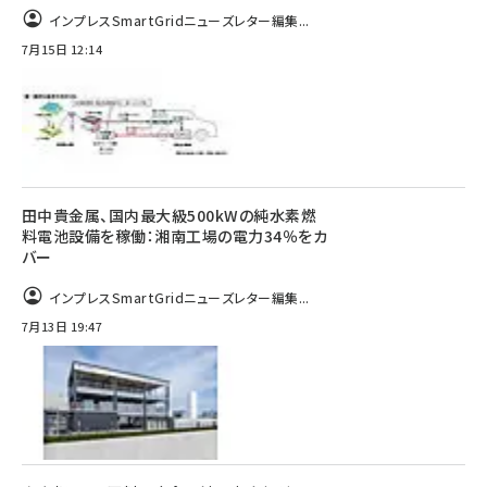
インプレスSmartGridニューズレター編集...
7月15日 12:14
田中貴金属、国内最大級500kWの純水素燃
料電池設備を稼働：湘南工場の電力34％をカ
バー
インプレスSmartGridニューズレター編集...
7月13日 19:47