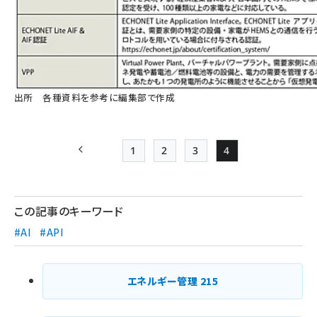
出所 各種資料を参考に編集部で作成
1
2
3
4
前ページ
Page
Page
Page
Page
ペー
ジ
この記事のキーワード
送
#AI
#API
り
エネルギー管理
215