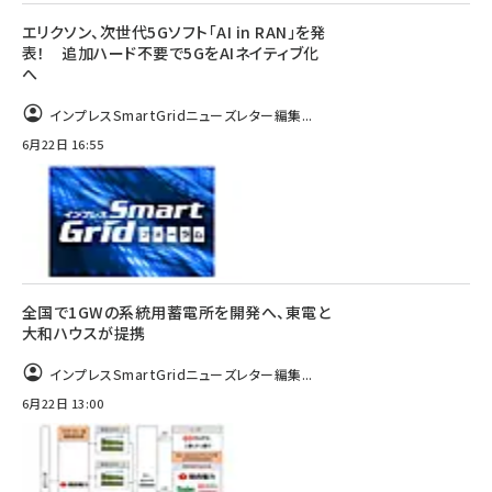
エリクソン、次世代5Gソフト「AI in RAN」を発
表！ 追加ハード不要で5GをAIネイティブ化
へ
インプレスSmartGridニューズレター編集...
6月22日 16:55
全国で1GWの系統用蓄電所を開発へ、東電と
大和ハウスが提携
インプレスSmartGridニューズレター編集...
6月22日 13:00