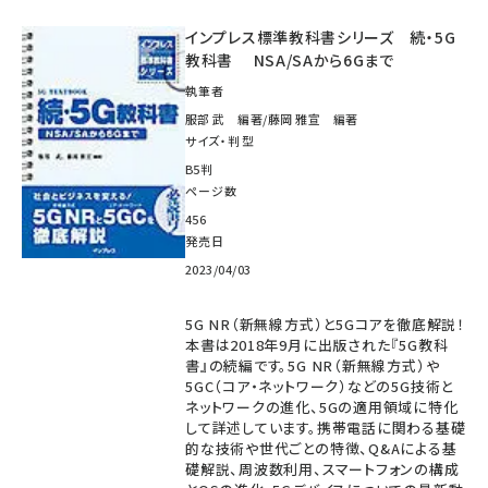
インプレス標準教科書シリーズ 続・5G
教科書 NSA/SAから6Gまで
執筆者
服部 武 編著/藤岡 雅宣 編著
サイズ・判型
B5判
ページ数
456
発売日
2023/04/03
5G NR（新無線方式）と5Gコアを徹底解説！
本書は2018年9月に出版された『5G教科
書』の続編です。5G NR（新無線方式）や
5GC（コア・ネットワーク）などの5G技術と
ネットワークの進化、5Gの適用領域に特化
して詳述しています。携帯電話に関わる基礎
的な技術や世代ごとの特徴、Q&Aによる基
礎解説、周波数利用、スマートフォンの構成