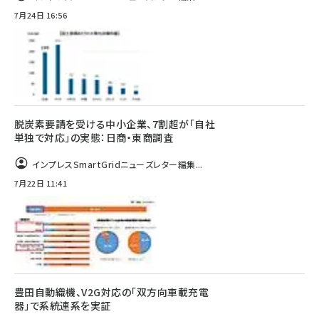
7月24日 16:56
脱炭素要請を受ける中小企業、7割超が「自社
単独で対応」の実態：日商・東商調査
インプレスSmartGridニューズレター編集...
7月22日 11:41
豊田自動織機、V2G対応の「双方向車載充電
器」で系統連系を実証