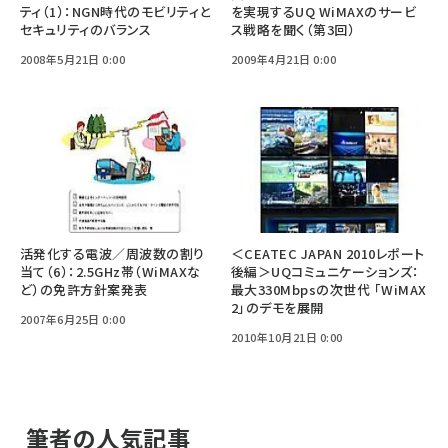
ティ（1）：NGN時代のモビリティと
を実現するUQ WiMAXのサービ
セキュリティのバランス
ス戦略を聞く（第3回）
2008年5月21日 0:00
2009年4月21日 0:00
活発化する電波／周波数の割り
＜CEATEC JAPAN 2010レポート
当て（6）：2.5GHz帯（WiMAXな
後編＞UQコミュニケーションズ：
ど）の免許方針案発表
最大330Mbpsの次世代 「WiMAX
2」のデモを展開
2007年6月25日 0:00
2010年10月21日 0:00
筆者の人気記事