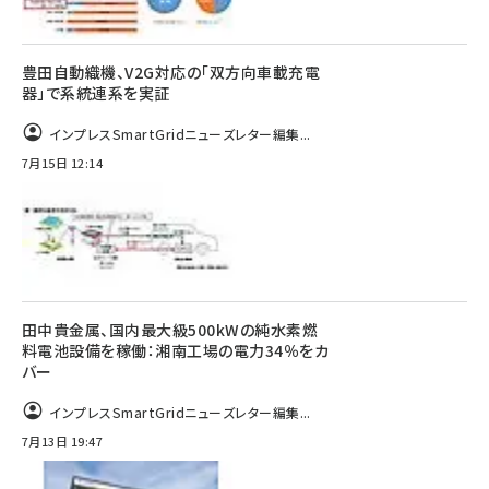
豊田自動織機、V2G対応の「双方向車載充電
器」で系統連系を実証
インプレスSmartGridニューズレター編集...
7月15日 12:14
田中貴金属、国内最大級500kWの純水素燃
料電池設備を稼働：湘南工場の電力34％をカ
バー
インプレスSmartGridニューズレター編集...
7月13日 19:47