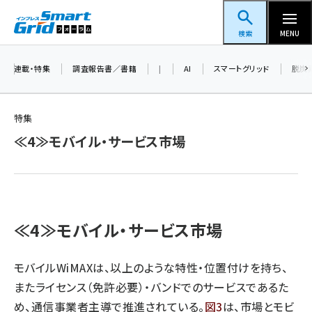
メ
スマートグリッドフォーラム
イ
検索
MENU
ン
コ
連載・特集
調査報告書／書籍
|
AI
スマートグリッド
脱炭
ン
テ
特集
ン
≪4≫モバイル・サービス市場
ツ
蓄電池 (403)
に
新井 (362)
移
動
ペロブスカイト (340)
≪4≫モバイル・サービス市場
新井宏征 (296)
ngn (280)
モバイルWiMAXは、以上のような特性・位置付けを持ち、
またライセンス（免許必要）・バンドでのサービスであるた
大串 (223)
め、通信事業者主導で推進されている。
図3
は、市場とモビ
aitras (186)