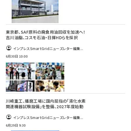
東京都、SAF原料の廃食用油回収を加速へ！
吉川油脂、コスモ石油・日揮HDらを採択
インプレスSmartGridニューズレター編集...
6月30日 10:00
川崎重工、播磨工場に国内屈指の「液化水素
関連機器試験設備」を整備、2027年度始動
インプレスSmartGridニューズレター編集...
6月29日 9:30