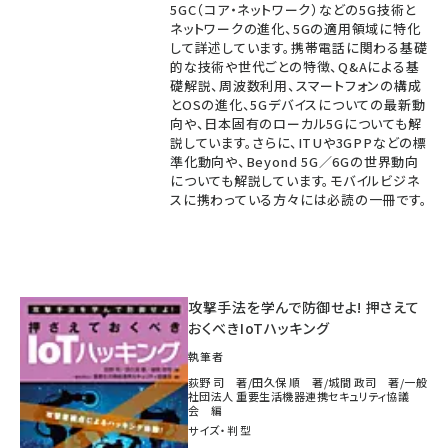
5GC（コア・ネットワーク）などの5G技術と
ネットワークの進化、5Gの適用領域に特化
して詳述しています。携帯電話に関わる基礎
的な技術や世代ごとの特徴、Q&Aによる基
礎解説、周波数利用、スマートフォンの構成
とOSの進化、5Gデバイスについての最新動
向や、日本固有のローカル5Gについても解
説しています。さらに、ITUや3GPPなどの標
準化動向や、Beyond 5G／6Gの世界動向
についても解説しています。モバイルビジネ
スに携わっている方々には必読の一冊です。
攻撃手法を学んで防御せよ! 押さえて
おくべきIoTハッキング
執筆者
荻野 司 著/田久保 順 著/城間 政司 著/一般
社団法人 重要生活機器連携セキュリティ協議
会 編
サイズ・判型