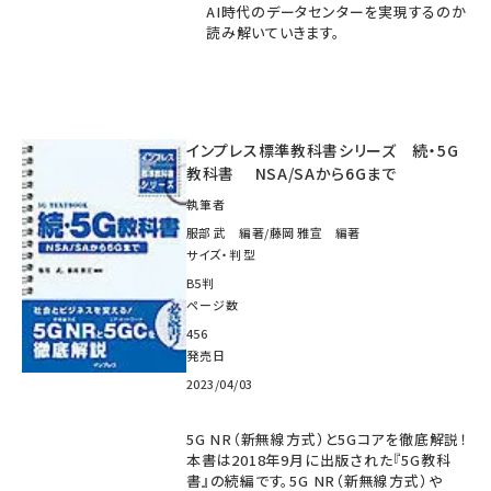
AI時代のデータセンターを実現するのか
読み解いていきます。
インプレス標準教科書シリーズ 続・5G
教科書 NSA/SAから6Gまで
執筆者
服部 武 編著/藤岡 雅宣 編著
サイズ・判型
B5判
ページ数
456
発売日
2023/04/03
5G NR（新無線方式）と5Gコアを徹底解説！
本書は2018年9月に出版された『5G教科
書』の続編です。5G NR（新無線方式）や