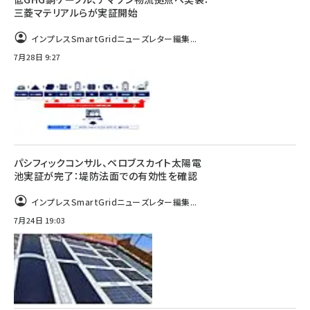
三菱マテリアルらが実証開始
インプレスSmartGridニューズレター編集...
7月28日 9:27
パシフィックコンサル、ペロブスカイト太陽電
池実証が完了：堤防法面での有効性を確認
インプレスSmartGridニューズレター編集...
7月24日 19:03