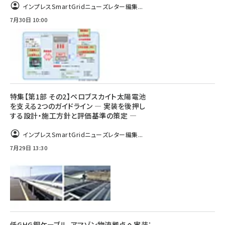
インプレスSmartGridニューズレター編集...
7月30日 10:00
特集【第1部 その2】ペロブスカイト太陽電池
を支える2つのガイドライン ― 実装を後押し
する設計・施工方針と評価基準の策定 ―
インプレスSmartGridニューズレター編集...
7月29日 13:30
低GHG銅ケーブル、アマゾン物流拠点へ実装：