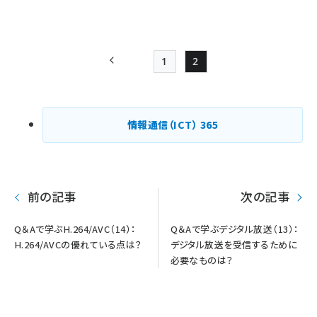
1
2
前ページ
Page
Page
ペー
ジ
情報通信（ICT）
365
送
り
前の記事
次の記事
Q＆Aで学ぶH.264/AVC（14）：
Q＆Aで学ぶデジタル放送（13）：
H.264/AVCの優れている点は？
デジタル放送を受信するために
必要なものは？