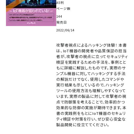
A5判
ページ数
144
発売日
2022/06/14
攻撃者視点によるハッキング体験！ 本書
は、IoT機器の開発者や品質保証の担当
者が、攻撃者の視点に立ってセキュリティ
検証を実践するための手法を、事例とと
もに詳細に解説したものです。実際のサ
ンプル機器に対してハッキングする手法
の解説だけでなく、使用したコマンドや
実行結果も示しているので、ハッキング
ツールの使用方法も理解しやすくなって
います。実際の製品に対して攻撃者の視
点で防御策を考えることで、効率的かつ
効果的な防御の実施が期待できます。本
書の実践例をもとにIoT機器のセキュリ
ティ検証や対策を行い、ぜひ安心安全な
製品開発に役立ててください。