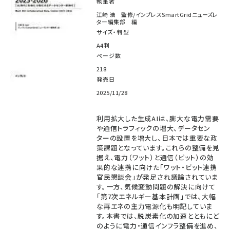
執筆者
江崎 浩 監修/インプレスSmartGridニューズレ
ター編集部 編
サイズ・判型
A4判
ページ数
218
発売日
2025/11/28
利用拡大した生成AIは、膨大な電力需要
や通信トラフィックの増大、データセン
ターの設置を増大し、日本では重要な政
策課題となっています。これらの整備を見
据え、電力（ワット）と通信（ビット）の効
果的な連携に向けた「ワット・ビット連携
官民懇談会」が発足され議論されていま
す。一方、気候変動問題の解決に向けて
「第7次エネルギー基本計画」では、大幅
な再エネの主力電源化も明記していま
す。本書では、脱炭素化の加速とともにど
のように電力・通信インフラ整備を進め、