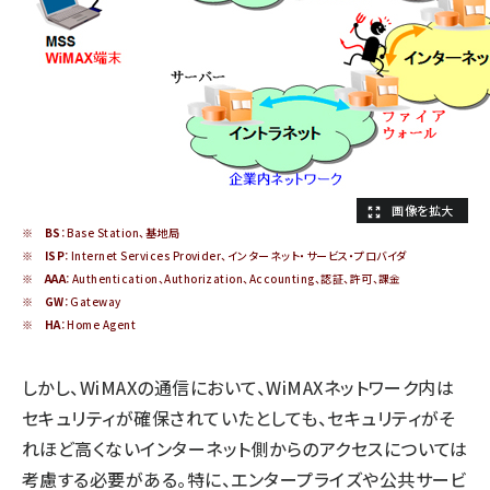
※
BS
：Base Station、基地局
※
ISP
：Internet Services Provider、インターネット・サービス・プロバイダ
※
AAA
：Authentication、Authorization、Accounting、認証、許可、課金
※
GW
：Gateway
※
HA
：Home Agent
しかし、WiMAXの通信において、WiMAXネットワーク内は
セキュリティが確保されていたとしても、セキュリティがそ
れほど高くないインターネット側からのアクセスについては
考慮する必要がある。特に、エンタープライズや公共サービ