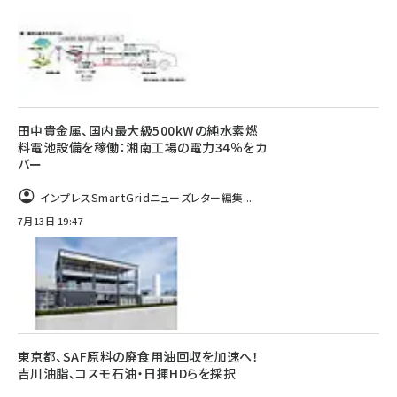
田中貴金属、国内最大級500kWの純水素燃
料電池設備を稼働：湘南工場の電力34％をカ
バー
インプレスSmartGridニューズレター編集...
7月13日 19:47
東京都、SAF原料の廃食用油回収を加速へ！
吉川油脂、コスモ石油・日揮HDらを採択