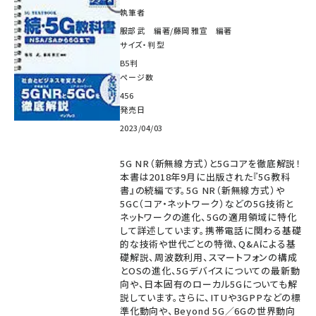
執筆者
服部 武 編著/藤岡 雅宣 編著
サイズ・判型
B5判
ページ数
456
発売日
2023/04/03
5G NR（新無線方式）と5Gコアを徹底解説！
本書は2018年9月に出版された『5G教科
書』の続編です。5G NR（新無線方式）や
5GC（コア・ネットワーク）などの5G技術と
ネットワークの進化、5Gの適用領域に特化
して詳述しています。携帯電話に関わる基礎
的な技術や世代ごとの特徴、Q&Aによる基
礎解説、周波数利用、スマートフォンの構成
とOSの進化、5Gデバイスについての最新動
向や、日本固有のローカル5Gについても解
説しています。さらに、ITUや3GPPなどの標
準化動向や、Beyond 5G／6Gの世界動向