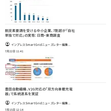
脱炭素要請を受ける中小企業、7割超が「自社
単独で対応」の実態：日商・東商調査
インプレスSmartGridニューズレター編集...
7月22日 11:41
豊田自動織機、V2G対応の「双方向車載充電
器」で系統連系を実証
インプレスSmartGridニューズレター編集...
7月15日 12:14