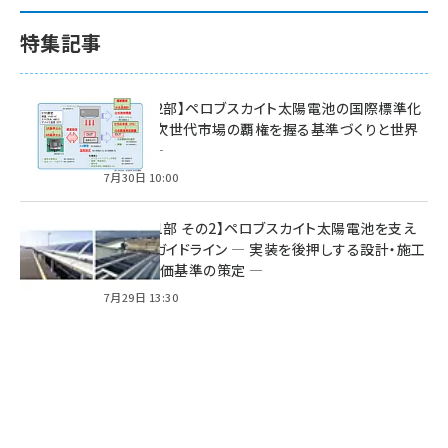
特集記事
特集【第2部】ペロブスカイト太陽電池の国際標準化
戦略 ― 次世代市場の覇権を握る基準づくりと世界
の動向 ―
7月30日 10:00
特集【第1部 その2】ペロブスカイト太陽電池を支え
る2つのガイドライン ― 実装を後押しする設計・施工
方針と評価基準の策定 ―
7月29日 13:30