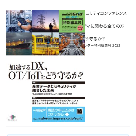
重要インフラサイバーセキュリティコンファレンス
特別電子版！
― 産業サイバーセキュリティに関わる全ての方
へ！ ―
加速するDX、OT/IoTをどう守るか？
インプレス SmartGridニューズレター特別編集号 2022
Vol.1