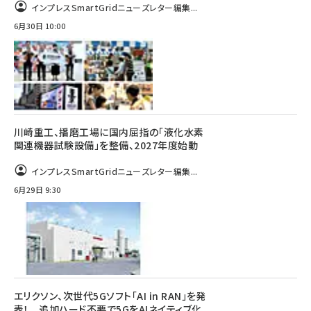
インプレスSmartGridニューズレター編集...
6月30日 10:00
川崎重工、播磨工場に国内屈指の「液化水素
関連機器試験設備」を整備、2027年度始動
インプレスSmartGridニューズレター編集...
6月29日 9:30
エリクソン、次世代5Gソフト「AI in RAN」を発
表！ 追加ハード不要で5GをAIネイティブ化