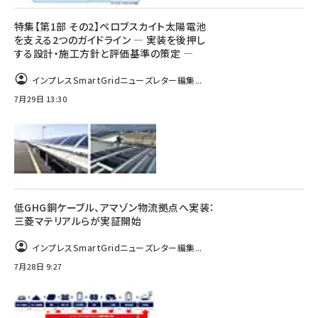
特集【第1部 その2】ペロブスカイト太陽電池
を支える2つのガイドライン ― 実装を後押し
する設計・施工方針と評価基準の策定 ―
インプレスSmartGridニューズレター編集...
7月29日 13:30
低GHG銅ケーブル、アマゾン物流拠点へ実装：
三菱マテリアルらが実証開始
インプレスSmartGridニューズレター編集...
7月28日 9:27