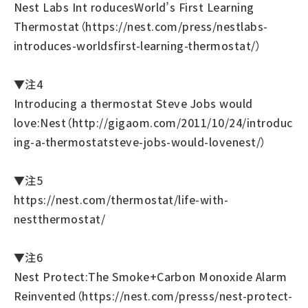
Nest Labs Int roducesWorld’s First Learning
Thermostat（
https://nest.com/press/nestlabs-
introduces-worldsfirst-learning-thermostat/
）
▼注4
Introducing a thermostat Steve Jobs would
love:Nest（
http://gigaom.com/2011/10/24/introduc
ing-a-thermostatsteve-jobs-would-lovenest/
）
▼注5
https://nest.com/thermostat/life-with-
nestthermostat/
▼注6
Nest Protect:The Smoke+Carbon Monoxide Alarm
Reinvented（
https://nest.com/presss/nest-protect-