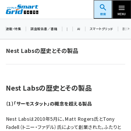
メ
スマートグリッドフォーラム
イ
検索
MENU
ン
コ
連載・特集
調査報告書／書籍
|
AI
スマートグリッド
脱炭
ン
テ
Nest Labsの歴史とその製品
ン
ツ
蓄電池 (390)
に
新井 (350)
移
動
Nest Labsの歴史とその製品
ペロブスカイト (332)
新井宏征 (286)
〔1〕「サーモスタット」の概念を超える製品
ngn (272)
Nest Labsは2010年5月に、Matt Rogers氏とTony
大串 (216)
Fadell（トニー・ファデル）氏によって創業された。ふたりと
aitras (180)