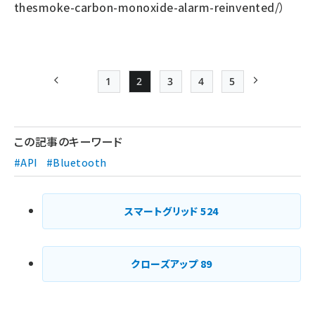
thesmoke-carbon-monoxide-alarm-reinvented/
）
1
2
3
4
5
前ページ
Page
Page
Page
Page
Page
次ページ
ペー
ジ
この記事のキーワード
送
#API
#Bluetooth
り
スマートグリッド
524
クローズアップ
89