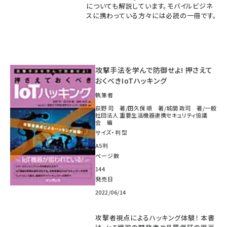
についても解説しています。モバイルビジネ
スに携わっている方々には必読の一冊です。
攻撃手法を学んで防御せよ! 押さえて
おくべきIoTハッキング
執筆者
荻野 司 著/田久保 順 著/城間 政司 著/一般
社団法人 重要生活機器連携セキュリティ協議
会 編
サイズ・判型
A5判
ページ数
144
発売日
2022/06/14
攻撃者視点によるハッキング体験！ 本書