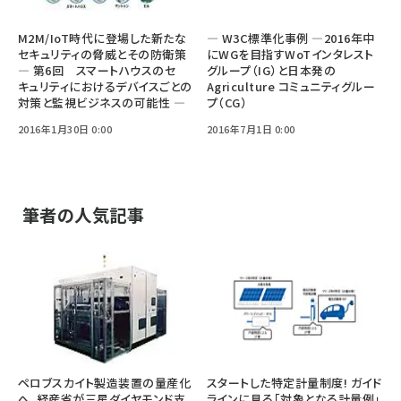
M2M/IoT時代に登場した新たな
― W3C標準化事例 ―2016年中
セキュリティの脅威とその防衛策
にWGを目指すWoTインタレスト
― 第6回 スマートハウスのセ
グループ（IG）と日本発の
キュリティにおけるデバイスごとの
Agriculture コミュニティグルー
対策と監視ビジネスの可能性 ―
プ（CG）
2016年1月30日 0:00
2016年7月1日 0:00
筆者の人気記事
ペロブスカイト製造装置の量産化
スタートした特定計量制度! ガイド
へ、経産省が三星ダイヤモンド支
ラインに見る「対象となる計量例」