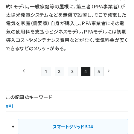
約）モデル。一般家庭等の屋根に、第三者（PPA事業者）が
太陽光発電システムなどを無償で設置し、そこで発電した
電気を家庭（需要家）自身が購入し、PPA事業者にその電
気の使用料を支払うビジネスモデル。PPAモデルには初期
導入コストやメンテナンス費用などがなく、電気料金が安く
できるなどのメリットがある。
1
2
3
4
5
前ページ
Page
Page
Page
Page
Page
次ページ
ペー
ジ
この記事のキーワード
送
#AI
り
スマートグリッド
524