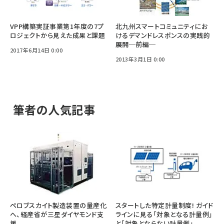
VPP構築実証事業第1年度の7プ
北九州スマートコミュニティにお
ロジェクトから見えた成果と課題
けるデマンドレスポンスの実践的
展開─前編─
2017年6月14日 0:00
2013年3月1日 0:00
筆者の人気記事
ペロブスカイト製造装置の量産化
スタートした特定計量制度! ガイド
へ、経産省が三星ダイヤモンド支
ラインに見る「対象となる計量例」
援
と「対象とならない計量例」