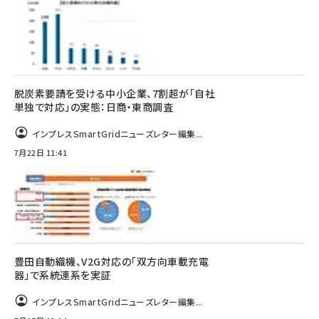
脱炭素要請を受ける中小企業、7割超が「自社
単独で対応」の実態：日商・東商調査
インプレスSmartGridニューズレター編集...
7月22日 11:41
豊田自動織機、V2G対応の「双方向車載充電
器」で系統連系を実証
インプレスSmartGridニューズレター編集...