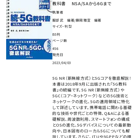
教科書 NSA/SAから6Gまで
執筆者
服部 武 編著/藤岡 雅宣 編著
サイズ・判型
B5判
ページ数
456
発売日
2023/04/03
5G NR（新無線方式）と5Gコアを徹底解説！
本書は2018年9月に出版された『5G教科
書』の続編です。5G NR（新無線方式）や
5GC（コア・ネットワーク）などの5G技術と
ネットワークの進化、5Gの適用領域に特化
して詳述しています。携帯電話に関わる基礎
的な技術や世代ごとの特徴、Q&Aによる基
礎解説、周波数利用、スマートフォンの構成
とOSの進化、5Gデバイスについての最新動
向や、日本固有のローカル5Gについても解
説しています。さらに、ITUや3GPPなどの標