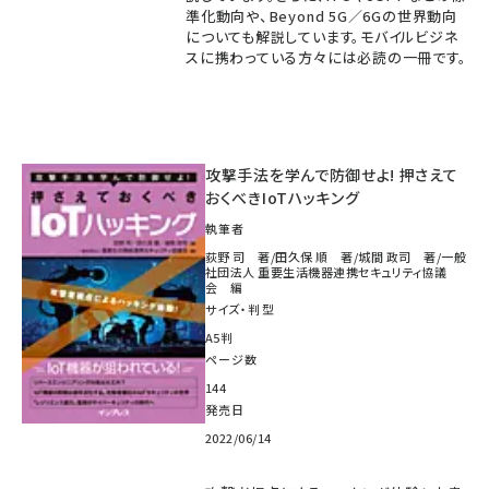
準化動向や、Beyond 5G／6Gの世界動向
についても解説しています。モバイルビジネ
スに携わっている方々には必読の一冊です。
攻撃手法を学んで防御せよ! 押さえて
おくべきIoTハッキング
執筆者
荻野 司 著/田久保 順 著/城間 政司 著/一般
社団法人 重要生活機器連携セキュリティ協議
会 編
サイズ・判型
A5判
ページ数
144
発売日
2022/06/14