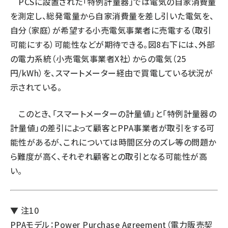
PCSに設置された「特例計量器」では電気の自家消費量
を測定し、総発電量から自家消費量を差し引いた電気を、
自分（家庭）が希望する小売電気事業者に売電する（取引
可能にする）可能性などが期待できる。図8右下には、外部
の電力系統（小売電気事業者X社）からの電気（25
円/kWh）を、スマートメーター経由で買電している状況が
示されている。
このとき、「スマートメーターの計量値」と「特例計量器の
計量値」の差引によって顧客とPPA事業者が取引をする可
能性があるが、これについては時間区分のズレ等の問題か
ら難度が高く、それぞれ顧客との取引となる可能性が高
い。
▼ 注10
PPAモデル：Power Purchase Agreement（電力販売契