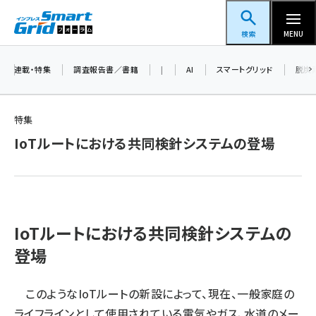
メ
スマートグリッドフォーラム
イ
検索
MENU
ン
コ
連載・特集
調査報告書／書籍
|
AI
スマートグリッド
脱炭
ン
テ
特集
ン
IoTルートにおける共同検針システムの登場
ツ
蓄電池 (377)
に
新井 (344)
移
動
ペロブスカイト (325)
IoTルートにおける共同検針システムの
新井宏征 (277)
登場
ngn (262)
大串 (210)
このようなIoTルートの新設によって、現在、一般家庭の
ライフラインとして使用されている電気やガス、水道のメー
aitras (176)