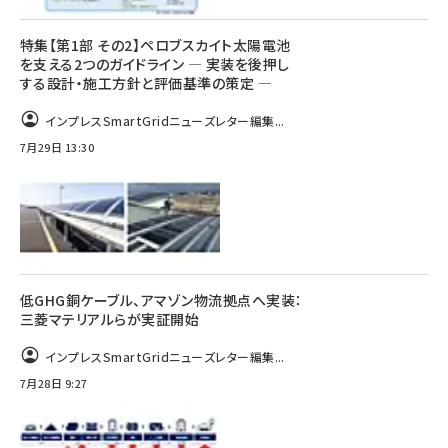
特集【第1部 その2】ペロブスカイト太陽電池
を支える2つのガイドライン ― 実装を後押し
する設計・施工方針と評価基準の策定 ―
インプレスSmartGridニューズレター編集...
7月29日 13:30
低GHG銅ケーブル、アマゾン物流拠点へ実装：
三菱マテリアルらが実証開始
インプレスSmartGridニューズレター編集...
7月28日 9:27