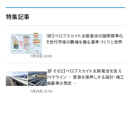
特集記事
特集【第2部】ペロブスカイト太陽電池の国際標準化
戦略 ― 次世代市場の覇権を握る基準づくりと世界
の動向 ―
7月30日 10:00
特集【第1部 その2】ペロブスカイト太陽電池を支え
る2つのガイドライン ― 実装を後押しする設計・施工
方針と評価基準の策定 ―
7月29日 13:30