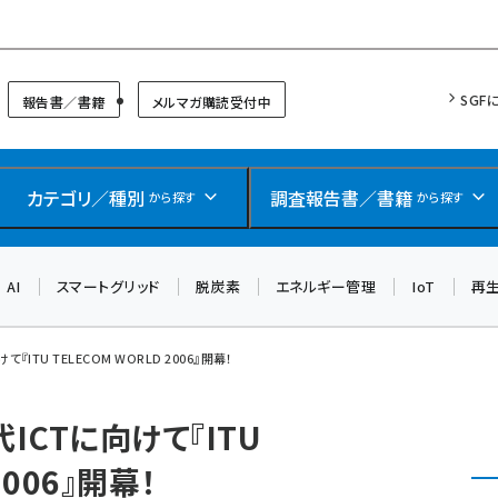
リッドフォーラム
SGF
報告書／書籍
メルマガ購読受付中
カテゴリ／種別
調査報告書／書籍
から探す
から探す
AI
スマートグリッド
脱炭素
エネルギー管理
IoT
再
ITU TELECOM WORLD 2006』開幕！
ICTに向けて『ITU
2006』開幕！