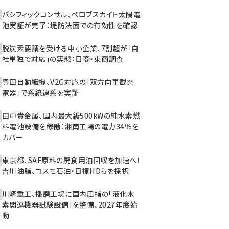
パシフィックコンサル、ペロブスカイト太陽電
池実証が完了：堤防法面での有効性を確認
脱炭素要請を受ける中小企業、7割超が「自
社単独で対応」の実態：日商・東商調査
豊田自動織機、V2G対応の「双方向車載充
電器」で系統連系を実証
田中貴金属、国内最大級500kWの純水素燃
料電池設備を稼働：湘南工場の電力34％を
カバー
東京都、SAF原料の廃食用油回収を加速へ！
吉川油脂、コスモ石油・日揮HDらを採択
川崎重工、播磨工場に国内屈指の「液化水
素関連機器試験設備」を整備、2027年度始
動