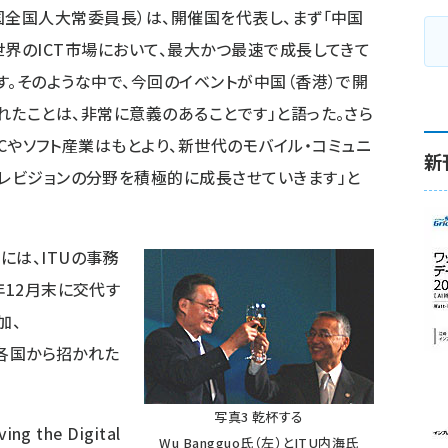
国全国人大常委員長）は、開催国を代表し、まず「中国
世界のICT市場において、最大かつ最速で成長してきて
す。そのような中で、今回のイベントが中国（香港）で開
れたことは、非常に意義のあることです」と語った。さら
、ICやソフト産業はもとより、新世代のモバイル・コミュニ
新
テレビジョンの分野を積極的に成長させていきます」と
には、ITUの事務
年12月末に交代す
加、
界各国から招かれた
写真3 乾杯する
 the Digital
Wu Bangguo氏（左）とITU内海氏