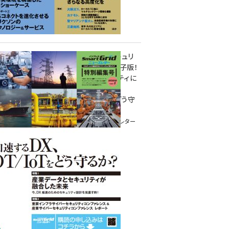
重要インフラサイバーセキュリ
ティコンファレンス特別電子版！
― 産業サイバーセキュリティに
関わる全ての方へ！ ―
加速するDX、OT/IoTをどう守
るか？
インプレス SmartGridニューズレター
特別編集号 2022 Vol.1