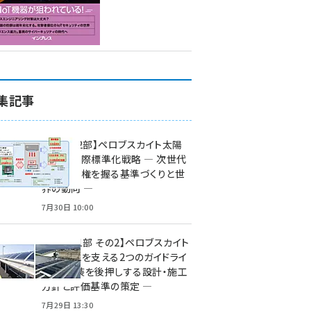
集記事
特集【第2部】ペロブスカイト太陽
電池の国際標準化戦略 ― 次世代
市場の覇権を握る基準づくりと世
界の動向 ―
7月30日 10:00
特集【第1部 その2】ペロブスカイト
太陽電池を支える2つのガイドライ
ン ― 実装を後押しする設計・施工
方針と評価基準の策定 ―
7月29日 13:30