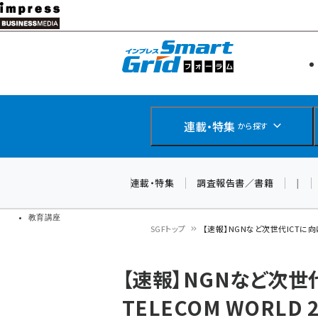
メ
イ
エネルギー
スマートグ
ン
IoT・AI
コ
製品導入
ン
Web担当者
EC担当者
テ
連載・特集
から探す
企業IT
ン
ソフト開発
DCクラウド
ツ
連載・特集
調査報告書／書籍
|
研究・調査
に
ドローン
移
教育講座
SGFトップ
【速報】NGNなど次世代ICTに向けて『
動
パ
【速報】NGNなど次世代
ン
TELECOM WORLD 
く