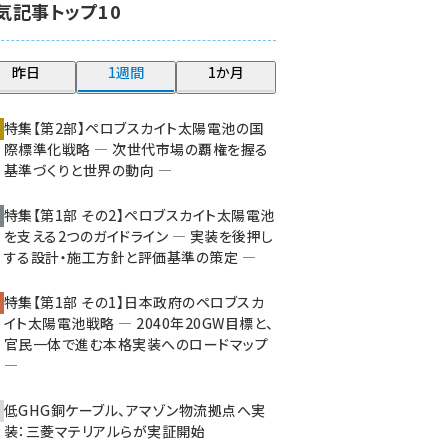
気記事トップ10
大串 (210)
aitras (176)
昨日
1週間
1か月
タンデム (140)
特集【第2部】ペロブスカイト太陽電池の国
際標準化戦略 ― 次世代市場の覇権を握る
基準づくりと世界の動向 ―
特集【第1部 その2】ペロブスカイト太陽電池
を支える2つのガイドライン ― 実装を後押し
する設計・施工方針と評価基準の策定 ―
特集【第1部 その1】日本政府のペロブスカ
イト太陽電池戦略 ― 2040年20GW目標と、
官民一体で進む本格実装へのロードマップ
―
低GHG銅ケーブル、アマゾン物流拠点へ実
装：三菱マテリアルらが実証開始