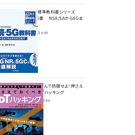
インプレス標準教科書シリーズ
続・5G教科書 NSA/SAから6Gま
で
2023年4月3日 0:00
攻撃手法を学んで防御せよ! 押さえ
ておくべきIoTハッキング
2022年6月14日 0:00