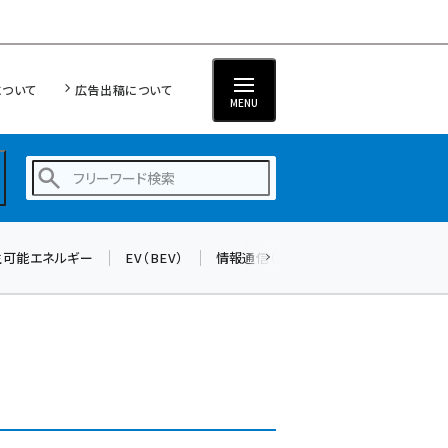
について
広告出稿について
MENU
生可能エネルギー
EV（BEV）
情報通信（ICT）
標準化
サイバ
蓄電池 (377)
新井 (344)
ペロブスカイト (325)
新井宏征 (277)
ngn (262)