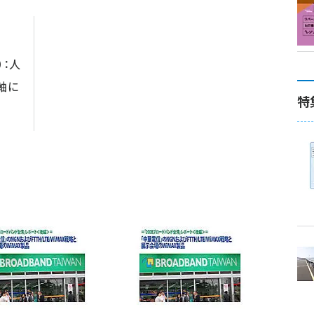
）：人
軸に
特