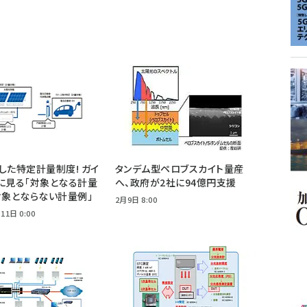
した特定計量制度! ガイ
タンデム型ペロブスカイト量産
に見る「対象となる計量
へ、政府が2社に94億円支援
対象とならない計量例」
2月9日 8:00
11日 0:00