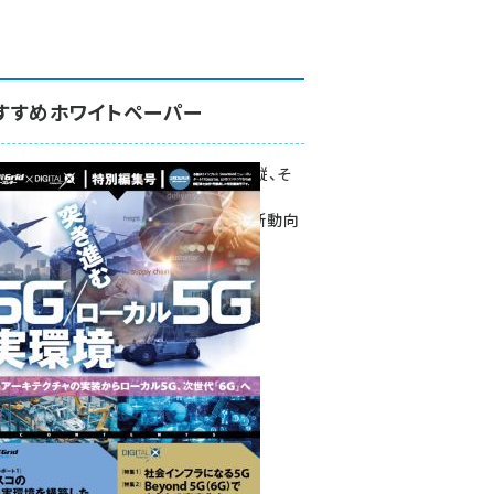
すすめホワイトペーパー
環境対策、建機の遠隔操縦、そ
して医療。
次世代通信規格「5G」最新動向
をこの1冊で学ぶ
SmartGrid ニューズレター ×
DIGITAL X 特別編集号 2022
Summer