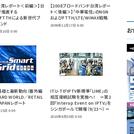
8台湾レポート＜前編＞】台
【2008ブロードバンド台湾レポー
が推進する
ト＜後編＞】「中華電信」のNGN
X/FTTHによる新世代ブ
およびFTTH/LTE/WiMAX戦略
ンド
2008年11月17日 0:00
お
月10日 0:00
の基礎と最新動向（番外編
ITU-TがIPTV新標準「LIME」の
CARD WORLD／RETAIL
相互接続試験を実施へ！ ＝第2
JAPANレポート
回『Interop Event on IPTV』を
シンガポールで開催（9/23〜）＝
15日 0:00
2010年8月30日 0:00