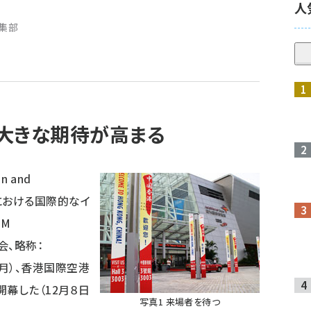
人
編集部
大きな期待が高まる
n and
）産業における国際的なイ
OM
会、略称：
日（月）、香港国際空港
」で開幕した（12月８日
写真1 来場者を待つ