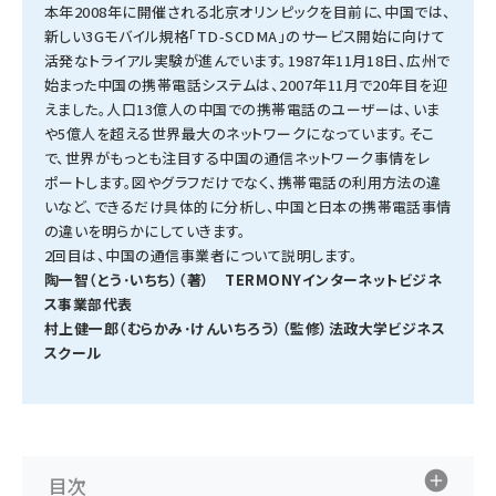
本年2008年に開催される北京オリンピックを目前に、中国では、
新しい3Gモバイル規格「TD-SCDMA」のサービス開始に向けて
タンデム (161)
活発なトライアル実験が進んでいます。1987年11月18日、広州で
始まった中国の携帯電話システムは、2007年11月で20年目を迎
えました。人口13億人の中国での携帯電話のユーザーは、いま
や5億人を超える世界最大のネットワークになっています。そこ
で、世界がもっとも注目する中国の通信ネットワーク事情をレ
ポートします。図やグラフだけでなく、携帯電話の利用方法の違
いなど、できるだけ具体的に分析し、中国と日本の携帯電話事情
の違いを明らかにしていきます。
2回目は、中国の通信事業者について説明します。
陶一智（とう･いちち）（著）
TERMONY
インターネットビジネ
ス事業部代表
村上健一郎（むらかみ･けんいちろう）（監修）法政大学ビジネス
スクール
目次