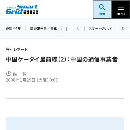
メ
スマートグリッドフォーラム
イ
検索
MENU
ン
コ
連載・特集
調査報告書／書籍
|
AI
スマートグリッド
脱炭
ン
テ
特別レポート
ン
中国ケータイ最前線（2）：中国の通信事業者
ツ
蓄電池 (416)
に
陶 一智
新井 (371)
移
2008年1月29日 (火曜) 0:00
動
ペロブスカイト (353)
新井宏征 (313)
ngn (294)
大串 (234)
aitras (200)