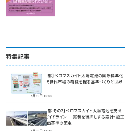
特集記事
特集【第2部】ペロブスカイト太陽電池の国際標準化
戦略 ― 次世代市場の覇権を握る基準づくりと世界
の動向 ―
7月30日 10:00
特集【第1部 その2】ペロブスカイト太陽電池を支え
る2つのガイドライン ― 実装を後押しする設計・施工
方針と評価基準の策定 ―
7月29日 13:30