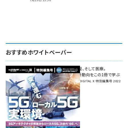
おすすめホワイトペーパー
環境対策、建機の遠隔操縦、そして医療。
次世代通信規格「5G」最新動向をこの1冊で学ぶ
SmartGrid ニューズレター × DIGITAL X 特別編集号 2022
Summer