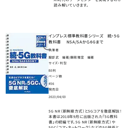
読み解いていきます。
インプレス標準教科書シリーズ 続・5G
教科書 NSA/SAから6Gまで
執筆者
服部 武 編著/藤岡 雅宣 編著
サイズ・判型
B5判
ページ数
456
発売日
2023/04/03
5G NR（新無線方式）と5Gコアを徹底解説！
本書は2018年9月に出版された『5G教科
書』の続編です。5G NR（新無線方式）や
5GC（コア・ネットワーク）などの5G技術と