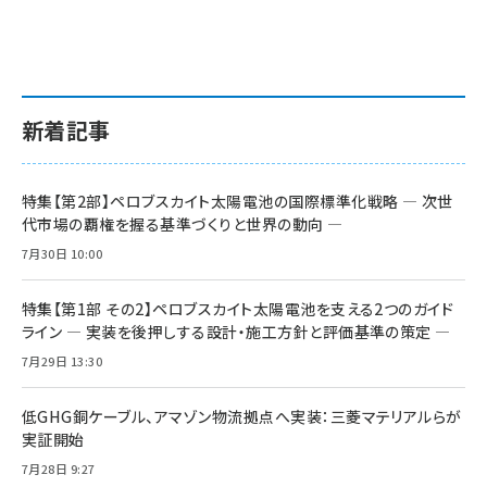
新着記事
特集【第2部】ペロブスカイト太陽電池の国際標準化戦略 ― 次世
代市場の覇権を握る基準づくりと世界の動向 ―
7月30日 10:00
特集【第1部 その2】ペロブスカイト太陽電池を支える2つのガイド
ライン ― 実装を後押しする設計・施工方針と評価基準の策定 ―
7月29日 13:30
低GHG銅ケーブル、アマゾン物流拠点へ実装：三菱マテリアルらが
実証開始
7月28日 9:27