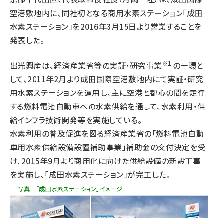
空港敷地内に、同社初となる商用水素ステーション「成田
タンデム (145)
水素ステーション」を2016年3月15日より営業することを
発表した。
※1
出光興産は、経済産業省等の実証・研究事業
の一環と
して、2011年2月より成田国際空港敷地内にて実証・研究
用水素ステーションを運用し、主に空港と都心の間を走行
する燃料電池自動車への水素供給を通して、水素利用・供
給インフラ技術開発等を実施している。
水素利用の普及促進を図る経済産業省の「
燃料電池自動
車用水素供給設備設置補助事業
」補助金の交付決定を受
け、2015年9月より商用化に向けた供給設備の新設工事
を実施し、「成田水素ステーション」が完工した。
写真 「成田水素ステーション」イメージ