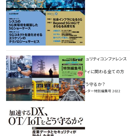
重要インフラサイバーセキュリティコンファレンス
特別電子版！
― 産業サイバーセキュリティに関わる全ての方
へ！ ―
加速するDX、OT/IoTをどう守るか？
インプレス SmartGridニューズレター特別編集号 2022
Vol.1