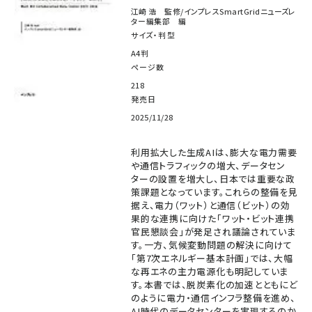
江崎 浩 監修/インプレスSmartGridニューズレ
ター編集部 編
サイズ・判型
A4判
ページ数
218
発売日
2025/11/28
利用拡大した生成AIは、膨大な電力需要
や通信トラフィックの増大、データセン
ターの設置を増大し、日本では重要な政
策課題となっています。これらの整備を見
据え、電力（ワット）と通信（ビット）の効
果的な連携に向けた「ワット・ビット連携
官民懇談会」が発足され議論されていま
す。一方、気候変動問題の解決に向けて
「第7次エネルギー基本計画」では、大幅
な再エネの主力電源化も明記していま
す。本書では、脱炭素化の加速とともにど
のように電力・通信インフラ整備を進め、
AI時代のデータセンターを実現するのか