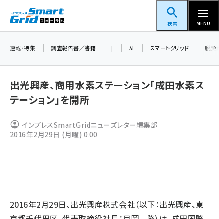
メ
スマートグリッドフォーラム
イ
検索
MENU
ン
コ
連載・特集
調査報告書／書籍
|
AI
スマートグリッド
脱炭
ン
テ
出光興産、商用水素ステーション「成田水素ス
ン
テーション」を開所
ツ
蓄電池 (390)
に
インプレスSmartGridニューズレター編集部
新井 (350)
移
2016年2月29日 (月曜) 0:00
動
ペロブスカイト (332)
新井宏征 (286)
ngn (272)
大串 (216)
2016年2月29日、出光興産株式会社（以下：出光興産、東
京都千代田区、代表取締役社長：月岡 隆）は、成田国際
aitras (180)