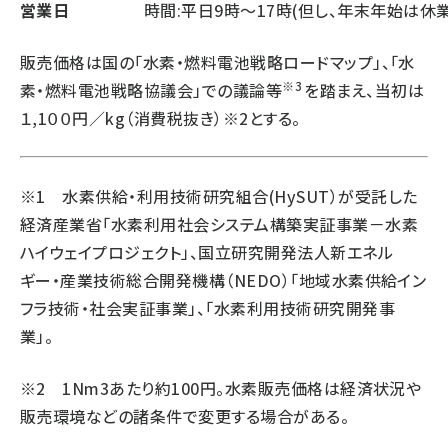
営業日
時間:平日9時～17時(但し、年末年始は休業
販売価格は国の「水素・燃料電池戦略ロードマップ」、「水
※3
素・燃料電池戦略協議会」での議論等
を踏まえ、当初は
１,1００円／kg（消費税抜き）※2とする。
※1
水素供給・利用技術研究組合(HySUT）
が受託した
経済産業省「水素利用社会システム構築実証事業－水素
ハイウェイプロジェクト」、
国立研究開発法人新エネル
ギー・産業技術総合開発機構（NEDO）
「地域水素供給イン
フラ技術・社会実証事業」、「水素利用技術研究開発事
業」。
※2 1Nm3あたり約100円。水素販売価格は経済状況や
販売環境などの諸条件で変更する場合がある。