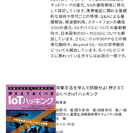
ネットワークの進化、5Gの適用領域に特化
して詳述しています。携帯電話に関わる基礎
的な技術や世代ごとの特徴、Q&Aによる基
礎解説、周波数利用、スマートフォンの構成
とOSの進化、5Gデバイスについての最新動
向や、日本固有のローカル5Gについても解
説しています。さらに、ITUや3GPPなどの標
準化動向や、Beyond 5G／6Gの世界動向
についても解説しています。モバイルビジネ
スに携わっている方々には必読の一冊です。
攻撃手法を学んで防御せよ! 押さえて
おくべきIoTハッキング
執筆者
荻野 司 著/田久保 順 著/城間 政司 著/一般
社団法人 重要生活機器連携セキュリティ協議
会 編
サイズ・判型
A5判