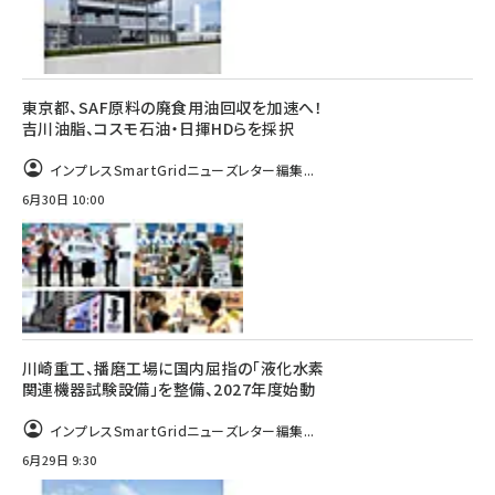
東京都、SAF原料の廃食用油回収を加速へ！
吉川油脂、コスモ石油・日揮HDらを採択
インプレスSmartGridニューズレター編集...
6月30日 10:00
川崎重工、播磨工場に国内屈指の「液化水素
関連機器試験設備」を整備、2027年度始動
インプレスSmartGridニューズレター編集...
6月29日 9:30