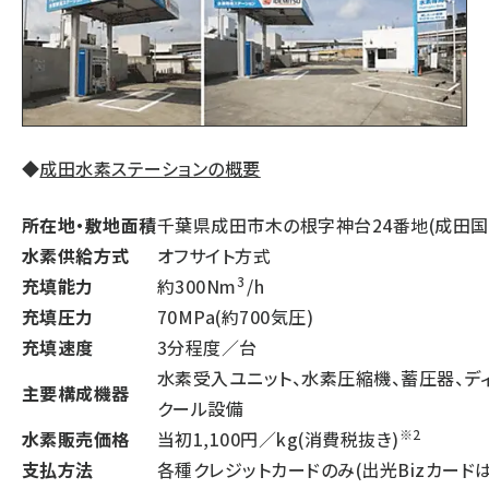
◆
成田水素ステーションの概要
所在地・敷地面積
千葉県成田市木の根字神台24番地(成田国際
水素供給方式
オフサイト方式
3
充填能力
約300Nm
/h
充填圧力
70MPa(約700気圧)
充填速度
3分程度／台
水素受入ユニット、水素圧縮機、蓄圧器、デ
主要構成機器
クール設備
※2
水素販売価格
当初1,100円／kg(消費税抜き)
支払方法
各種クレジットカードのみ(出光Bizカード