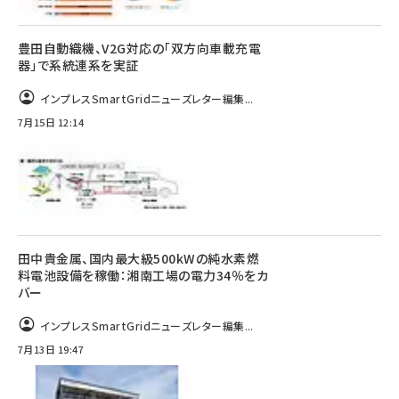
豊田自動織機、V2G対応の「双方向車載充電
器」で系統連系を実証
インプレスSmartGridニューズレター編集...
7月15日 12:14
田中貴金属、国内最大級500kWの純水素燃
料電池設備を稼働：湘南工場の電力34％をカ
バー
インプレスSmartGridニューズレター編集...
7月13日 19:47