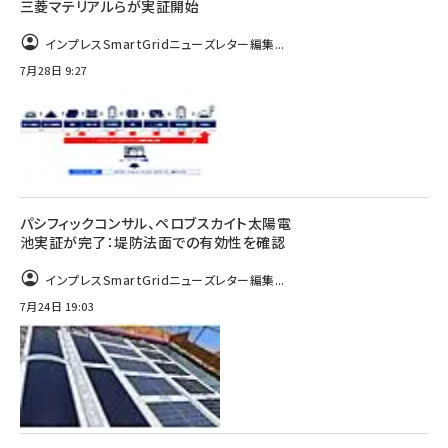
三菱マテリアルらが実証開始
インプレスSmartGridニューズレター編集...
7月28日 9:27
パシフィックコンサル、ペロブスカイト太陽電
池実証が完了：堤防法面での有効性を確認
インプレスSmartGridニューズレター編集...
7月24日 19:03