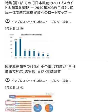
特集【第1部 その1】日本政府のペロブスカイ
ト太陽電池戦略 ― 2040年20GW目標と、官
民一体で進む本格実装へのロードマップ ―
インプレスSmartGridニューズレター編集...
7月24日 16:56
脱炭素要請を受ける中小企業、7割超が「自社
単独で対応」の実態：日商・東商調査
インプレスSmartGridニューズレター編集...
7月22日 11:41