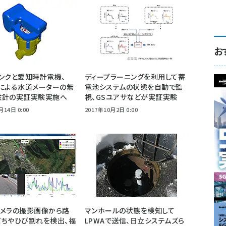
お
ンクと愛知時計電機、
ディープラーニングを利用して蓄
oTによる水道メーターの無
電池システムの状態を自動で監
検針の実証実験実施へ
視、GSユアサなどが実証実験
月14日 0:00
2017年10月2日 0:00
カメラの撮影画像から路
マンホールの状態を検知して
だちやひび割れを検出、福
LPWAで送信、日立システムズら