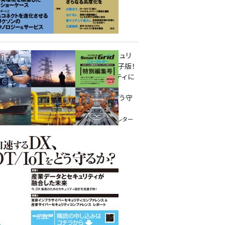
重要インフラサイバーセキュリ
ティコンファレンス特別電子版！
― 産業サイバーセキュリティに
関わる全ての方へ！ ―
加速するDX、OT/IoTをどう守
るか？
インプレス SmartGridニューズレター
特別編集号 2022 Vol.1