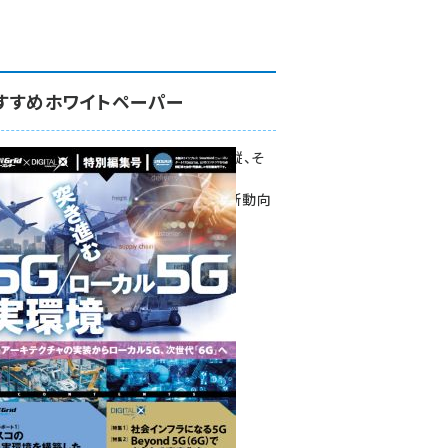
すすめホワイトペーパー
環境対策、建機の遠隔操縦、そ
して医療。
次世代通信規格「5G」最新動向
をこの1冊で学ぶ
SmartGrid ニューズレター ×
DIGITAL X 特別編集号 2022
Summer