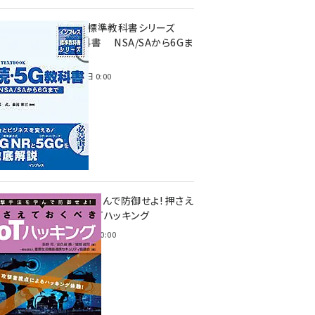
インプレス標準教科書シリーズ
続・5G教科書 NSA/SAから6Gま
で
2023年4月3日 0:00
攻撃手法を学んで防御せよ! 押さえ
ておくべきIoTハッキング
2022年6月14日 0:00