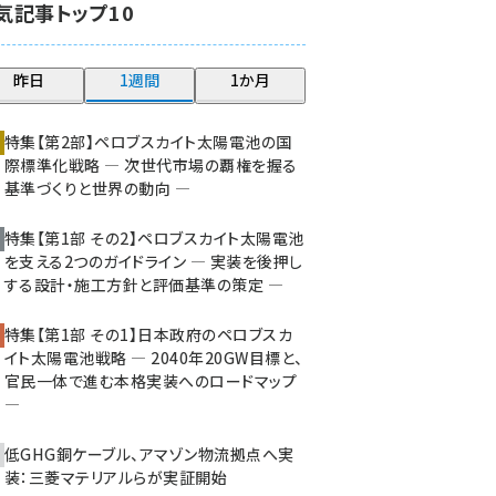
気記事トップ10
大串 (210)
aitras (176)
昨日
1週間
1か月
タンデム (140)
特集【第2部】ペロブスカイト太陽電池の国
際標準化戦略 ― 次世代市場の覇権を握る
基準づくりと世界の動向 ―
特集【第1部 その2】ペロブスカイト太陽電池
を支える2つのガイドライン ― 実装を後押し
する設計・施工方針と評価基準の策定 ―
特集【第1部 その1】日本政府のペロブスカ
イト太陽電池戦略 ― 2040年20GW目標と、
官民一体で進む本格実装へのロードマップ
―
低GHG銅ケーブル、アマゾン物流拠点へ実
装：三菱マテリアルらが実証開始