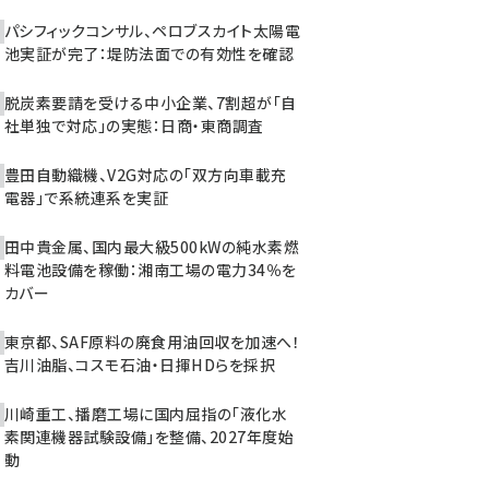
パシフィックコンサル、ペロブスカイト太陽電
池実証が完了：堤防法面での有効性を確認
脱炭素要請を受ける中小企業、7割超が「自
社単独で対応」の実態：日商・東商調査
豊田自動織機、V2G対応の「双方向車載充
電器」で系統連系を実証
田中貴金属、国内最大級500kWの純水素燃
料電池設備を稼働：湘南工場の電力34％を
カバー
東京都、SAF原料の廃食用油回収を加速へ！
吉川油脂、コスモ石油・日揮HDらを採択
川崎重工、播磨工場に国内屈指の「液化水
素関連機器試験設備」を整備、2027年度始
動