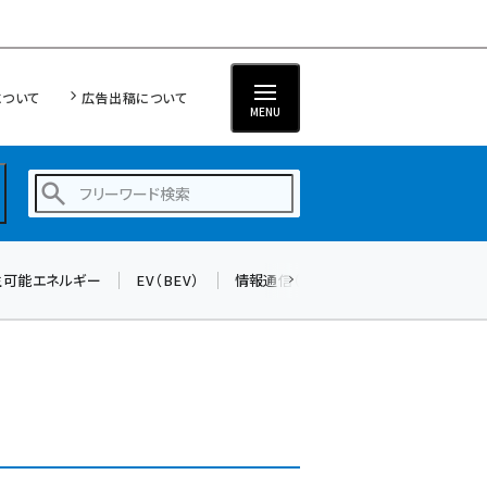
について
広告出稿について
MENU
生可能エネルギー
EV（BEV）
情報通信（ICT）
標準化
サイバ
蓄電池 (377)
新井 (344)
ペロブスカイト (325)
新井宏征 (277)
ngn (262)