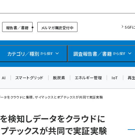
リッドフォーラム
SGF
報告書／書籍
メルマガ購読受付中
カテゴリ／種別
調査報告書／書籍
から探す
から探す
AI
スマートグリッド
脱炭素
エネルギー管理
IoT
再
ータをクラウドに集積、ザイマックスとオプテックスが共同で実証実験
を検知しデータをクラウドに
オプテックスが共同で実証実験