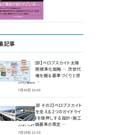
集記事
特集【第2部】ペロブスカイト太陽
電池の国際標準化戦略 ― 次世代
市場の覇権を握る基準づくりと世
界の動向 ―
7月30日 10:00
特集【第1部 その2】ペロブスカイト
太陽電池を支える2つのガイドライ
ン ― 実装を後押しする設計・施工
方針と評価基準の策定 ―
7月29日 13:30