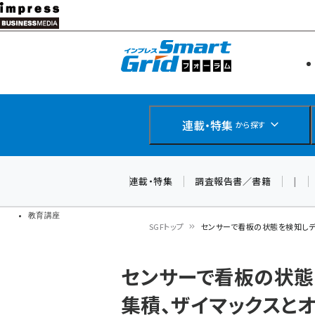
メ
イ
エネルギー
スマートグ
ン
IoT・AI
コ
製品導入
ン
Web担当者
EC担当者
テ
連載・特集
から探す
企業IT
ン
ソフト開発
DCクラウド
ツ
連載・特集
調査報告書／書籍
|
研究・調査
に
ドローン
移
教育講座
SGFトップ
センサーで看板の状態を検知しデ
動
パ
センサーで看板の状態
ン
集積、ザイマックスと
く